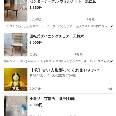
センターテーブル ウォルナット 北欧風
1,360円
大久保駅
8月9日
シンプルな折りたたみ式コーヒーテーブルになります。 楽天で約17,000円で購入いた
兵庫
明石市
大久保駅
テーブル
センター
回転式ダイニングチェア 天然木
6,500円
名谷駅
8月9日
幅405mm x 奥行き474mm x 高さ833mm 360度回転するので、狭いスペース
兵庫
神戸市
名谷駅
椅子
天然
【求】古い人形譲ってくれませんか？
状態が悪くてもOK🙆‍♀️査定0円‼️
COYASH
Ad
🍀新品 京都西川肌掛け布団
4,000円