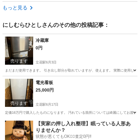
兵庫
三田市
三田駅
テーブル
もっと見る
にしむらひとし
さんのその他の投稿記事：
冷蔵庫
0円
売ります
立花駅
6月3日
まだまだ使用できます。 引き出し部分が取れていますが、使えます。 実際に使用して
兵庫
尼崎市
立花駅
キッチン家電
電光看板
25,000円
売ります
立花駅
6月17日
定価16万円で購入したものになります。 汚れている箇所については綺麗にしてお渡しし
兵庫
尼崎市
立花駅
その他
【実家の押し入れ整理】眠っている人形あ
りませんか？
状態が悪くてもOK🙆‍♀️査定0円‼️