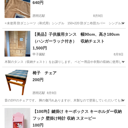
640円
西明石駅
8月9日
⭐️未使用 防ダニシーツ（和式用）シングル 150×220 防ダニ布団カバー シングル150
兵庫
神戸市
西明石駅
寝具
布団カバー
【美品】子供服用タンス 幅90cm、高さ180cm
（ハンガーラック付き） 収納チェスト
1,500円
甲子園駅
8月9日
木製のタンス（収納チェスト）をお譲りします。 ベビー用品や衣類の収納に使用してい
兵庫
西宮市
甲子園駅
収納家具
椅子 チェア
200円
西明石駅
8月9日
昔のDIYのチェアです。 脚の傷汚れありますが、木製なので塗装していただいても良いかと
兵庫
神戸市
西明石駅
椅子
DIY
【100均】鍵掛け キーボックス キーホルダー収納
フック 壁掛け時計 収納 スヌーピー
100円