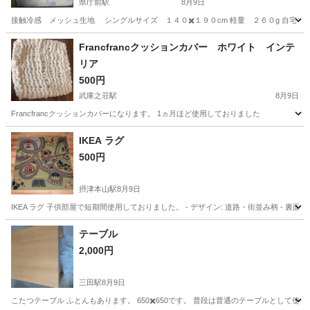
県庁前駅
8月9日
接触冷感 メッシュ生地 シングルサイズ １４０✖️１９０cm 軽量 ２６０g 自
兵庫
神戸市
県庁前駅
寝具
Francfrancクッションカバー ホワイト インテ
リア
500円
武庫之荘駅
8月9日
Francfrancクッションカバーになります。 1ヵ月ほど使用しておりました
兵庫
尼崎市
武庫之荘駅
ソファ
IKEA ラグ
500円
摂津本山駅
8月9日
IKEA ラグ 子供部屋で短期間使用しておりました。 - デザイン: 道路・街並み柄 - 裏面加工:
兵庫
神戸市
摂津本山駅
カーペット/マット/ラグ
テーブル
2,000円
三田駅
8月9日
こたつテーブル ふとんもあります。 650✖️650です。 普段は普通のテーブルとして使