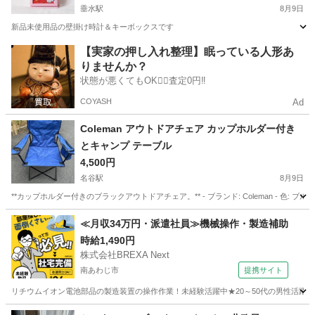
垂水駅
8月9日
新品未使用品の壁掛け時計＆キーボックスです
兵庫
神戸市
垂水駅
インテリア雑貨/小物
【実家の押し入れ整理】眠っている人形あ
りませんか？
状態が悪くてもOK🙆‍♀️査定0円‼️
COYASH
Ad
Coleman アウトドアチェア カップホルダー付き
とキャンプ テーブル
4,500円
名谷駅
8月9日
**カップホルダー付きのブラックアウトドアチェア。** - ブランド: Coleman - 色: 
兵庫
神戸市
名谷駅
椅子
≪月収34万円・派遣社員≫機械操作・製造補助
時給1,490円
株式会社BREXA Next
南あわじ市
提携サイト
リチウムイオン電池部品の製造装置の操作作業！未経験活躍中★20～50代の男性活躍中
兵庫
南あわじ市
その他