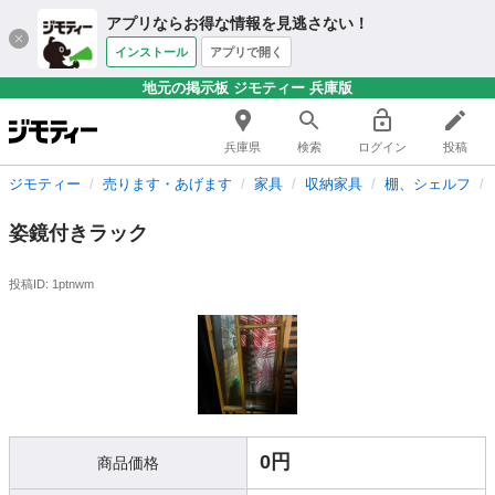
アプリならお得な情報を見逃さない！
インストール
アプリで開く
地元の掲示板 ジモティー 兵庫版
兵庫県
検索
ログイン
投稿
ジモティー
売ります・あげます
家具
収納家具
棚、シェルフ
姿鏡付きラック
投稿ID: 1ptnwm
0円
商品価格