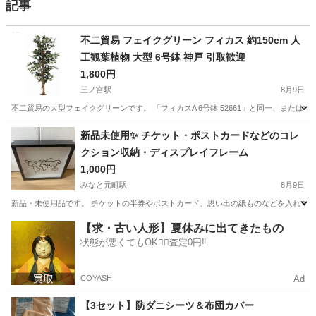
記事
不二貿易 フェイクグリーン フィカス 約150cm 人
工観葉植物 大型 6号鉢 神戸 引取歓迎
1,800円
三ノ宮駅
8月9日
不二貿易の大型フェイクグリーンです。 「フィカスA 6号鉢 52661」と同一、または
兵庫
神戸市
三ノ宮駅
インテリア雑貨/小物
新品未使用✨ チケット・ポストカードなどのコレ
クション収納・ディスプレイフレーム
1,000円
みなと元町駅
8月9日
新品・未使用品です。 チケットの半券やポストカード、思い出の紙ものなどを入れて飾
兵庫
神戸市
みなと元町駅
インテリア雑貨/小物
【求・古い人形】夏休みに出てきたもの
状態が悪くてもOK🙆‍♀️査定0円‼️
COYASH
Ad
【3セット】防ダニシーツ＆布団カバー