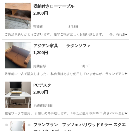
収納付きローテーブル
2,000円
宍粟市
8月8日
ご覧頂きありがとうございます。 是非ご検討宜しくお願い致します。 傷、汚れあり。 リメイ
兵庫
宍粟市
テーブル
リメイク
アジアン家具 ラタンソファ
1,200円
鈴蘭台駅
8月8日
数年前に中古で購入しました。 私自身はあまり使用していませんが、ラタンでアジアン
兵庫
神戸市
鈴蘭台駅
ソファ
PCデスク
2,000円
尼崎市
8月8日
在宅ワークで使用。 引越しの為手放します。 1年ほど使用 横100cm 高さ73cm 奥行60
兵庫
尼崎市
オフィス用家具
デスク
フランフラン フッツェ ハリウッドミラー スクエ