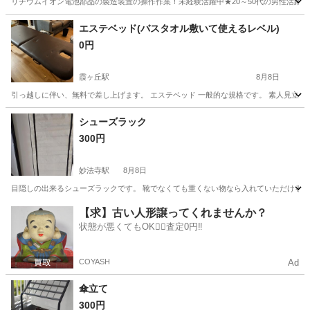
リチウムイオン電池部品の製造装置の操作作業！未経験活躍中★20～50代の男性活躍中
兵庫
南あわじ市
その他
エステベッド(バスタオル敷いて使えるレベル)
0円
霞ヶ丘駅
8月8日
引っ越しに伴い、無料で差し上げます。 エステベッド 一般的な規格です。 素人見立て
兵庫
神戸市
霞ヶ丘駅
その他
シューズラック
300円
妙法寺駅
8月8日
目隠しの出来るシューズラックです。 靴でなくても重くない物なら入れていただけると思いま
兵庫
神戸市
妙法寺駅
その他
シューズラック
【求】古い人形譲ってくれませんか？
状態が悪くてもOK🙆‍♀️査定0円‼️
COYASH
Ad
傘立て
300円