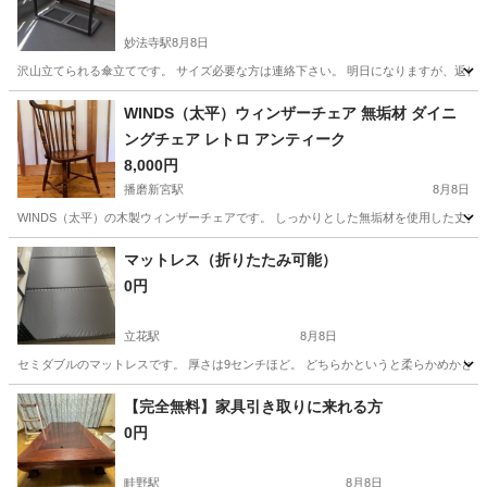
妙法寺駅
8月8日
沢山立てられる傘立てです。 サイズ必要な方は連絡下さい。 明日になりますが、返信
兵庫
神戸市
妙法寺駅
インテリア雑貨/小物
WINDS（太平）ウィンザーチェア 無垢材 ダイニ
ングチェア レトロ アンティーク
8,000円
播磨新宮駅
8月8日
WINDS（太平）の木製ウィンザーチェアです。 しっかりとした無垢材を使用した丈夫
兵庫
姫路市
播磨新宮駅
椅子
マットレス（折りたたみ可能）
0円
立花駅
8月8日
セミダブルのマットレスです。 厚さは9センチほど。 どちらかというと柔らかめかと思
兵庫
尼崎市
立花駅
寝具
【完全無料】家具引き取りに来れる方
0円
畦野駅
8月8日