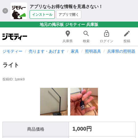
アプリならお得な情報を見逃さない！
インストール
アプリで開く
地元の掲示板 ジモティー 兵庫版
兵庫県
検索
ログイン
投稿
ジモティー
売ります・あげます
家具
照明器具
兵庫県の照明器
ライト
投稿ID: 1ptnk9
1,000円
商品価格