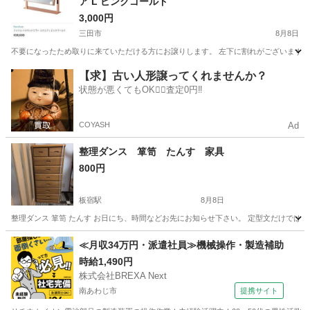
ア L ピンクゴールド
3,000円
三田市
8月8日
不要になったため取りに来ていただける方にお譲りします。 左下に割れがございます。 箱
兵庫
三田市
ドレッサー
【求】古い人形譲ってくれませんか？
状態が悪くてもOK🙆‍♀️査定0円‼️
COYASH
Ad
整理ダンス 箪笥 たんす 家具
800円
板宿駅
8月8日
整理ダンス 箪笥 たんす お日にち、時間などお先にお知らせ下さい。 定型文だけではなか
兵庫
神戸市
板宿駅
収納家具
≪月収34万円・派遣社員≫機械操作・製造補助
時給1,490円
株式会社BREXA Next
南あわじ市
提携サイト