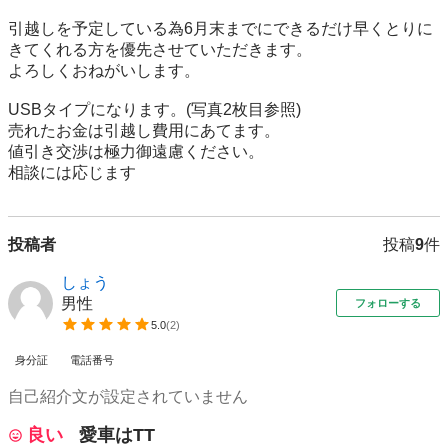
引越しを予定している為6月末までにできるだけ早くとりに
きてくれる方を優先させていただきます。

よろしくおねがいします。

USBタイプになります。(写真2枚目参照)

売れたお金は引越し費用にあてます。

値引き交渉は極力御遠慮ください。

相談には応じます
投稿者
投稿
9
件
しょう
男性
フォローする
5.0
(
2
)
身分証
電話番号
自己紹介文が設定されていません
良い
愛車はTT