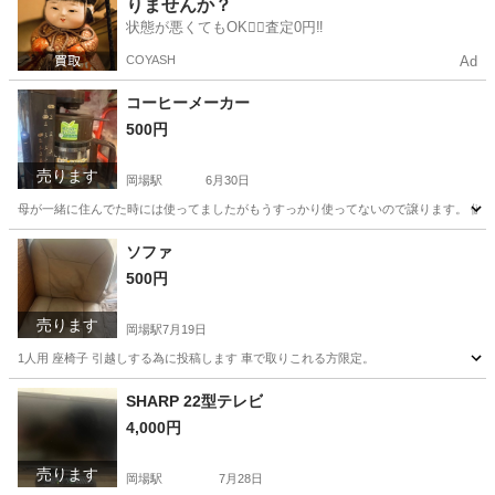
りませんか？
状態が悪くてもOK🙆‍♀️査定0円‼️
COYASH
Ad
コーヒーメーカー
500円
売ります
岡場駅
6月30日
母が一緒に住んでた時には使ってましたがもうすっかり使ってないので譲ります。 値
兵庫
神戸市
岡場駅
キッチン家電
ソファ
500円
売ります
岡場駅
7月19日
1人用 座椅子 引越しする為に投稿します 車で取りこれる方限定。
兵庫
神戸市
岡場駅
ソファ
SHARP 22型テレビ
4,000円
売ります
岡場駅
7月28日