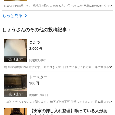
8/10までの急募です。 現地引き取りに来れる方。 ① ちゃぶ台(座卓)150×90cm タイトル 
兵庫
川西市
畦野駅
寝具
もっと見る
しょう
さんのその他の投稿記事：
こたつ
2,000円
売ります
岡場駅
7月8日
縦 約82 横約82の正方形です。 布団付き 7月12日までに取りこれる方。 車で来れ
兵庫
神戸市
岡場駅
テーブル
トースター
300円
売ります
岡場駅
6月30日
しばらく使ってないので譲ります。 値下げ交渉不可 引越しをするので7月12日まで。
兵庫
神戸市
岡場駅
キッチン家電
【実家の押し入れ整理】眠っている人形あ