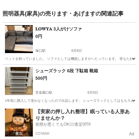
照明器具(家具)の売ります・あげますの関連記事
𝐋𝐎𝐖𝐘𝐀 3人がけソファ
0円
塚口駅
8月8日
ペットを飼っていました。 ソファとしては機能しますがへたっています。 背もたれのカ
兵庫
尼崎市
塚口駅
ソファ
シューズラック 6段 下駄箱 靴箱
500円
苦楽園口駅
8月8日
1年前に購入して使わなくなったので出品します。 シューズラックとしてはもちろん、物
兵庫
西宮市
苦楽園口駅
収納家具
【実家の押し入れ整理】眠っている人形あ
りませんか？
状態が悪くてもOK🙆‍♀️査定0円‼️
COYASH
Ad