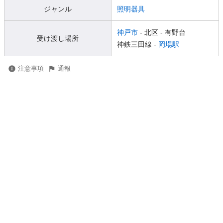
ジャンル
照明器具
神戸市
- 北区
- 有野台
受け渡し場所
神鉄三田線 -
岡場駅
注意事項
通報