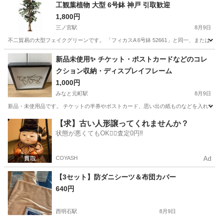
工観葉植物 大型 6号鉢 神戸 引取歓迎
1,800円
三ノ宮駅
8月9日
不二貿易の大型フェイクグリーンです。 「フィカスA 6号鉢 52661」と同一、または
兵庫
神戸市
三ノ宮駅
インテリア雑貨/小物
新品未使用✨ チケット・ポストカードなどのコレ
クション収納・ディスプレイフレーム
1,000円
みなと元町駅
8月9日
新品・未使用品です。 チケットの半券やポストカード、思い出の紙ものなどを入れて飾
兵庫
神戸市
みなと元町駅
インテリア雑貨/小物
【求】古い人形譲ってくれませんか？
状態が悪くてもOK🙆‍♀️査定0円‼️
COYASH
Ad
【3セット】防ダニシーツ＆布団カバー
640円
西明石駅
8月9日