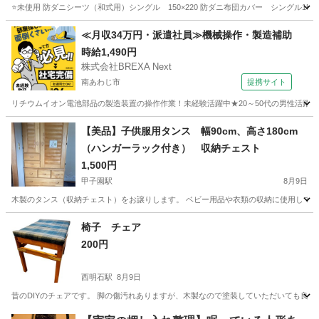
⭐️未使用 防ダニシーツ（和式用）シングル 150×220 防ダニ布団カバー シングル150
兵庫
神戸市
西明石駅
寝具
布団カバー
≪月収34万円・派遣社員≫機械操作・製造補助
時給1,490円
株式会社BREXA Next
南あわじ市
提携サイト
リチウムイオン電池部品の製造装置の操作作業！未経験活躍中★20～50代の男性活躍中
兵庫
南あわじ市
その他
【美品】子供服用タンス 幅90cm、高さ180cm
（ハンガーラック付き） 収納チェスト
1,500円
甲子園駅
8月9日
木製のタンス（収納チェスト）をお譲りします。 ベビー用品や衣類の収納に使用してい
兵庫
西宮市
甲子園駅
収納家具
椅子 チェア
200円
西明石駅
8月9日
昔のDIYのチェアです。 脚の傷汚れありますが、木製なので塗装していただいても良いかと
兵庫
神戸市
西明石駅
椅子
DIY