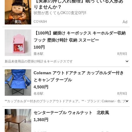
【実家の押し入れ整理】眠っている人形あ
りませんか？
状態が悪くてもOK🙆‍♀️査定0円‼️
COYASH
Ad
【100均】鍵掛け キーボックス キーホルダー収納
フック 壁掛け時計 収納 スヌーピー
100円
垂水駅
8月9日
新品未使用品の壁掛け時計＆キーボックスです
兵庫
神戸市
垂水駅
インテリア雑貨/小物
Coleman アウトドアチェア カップホルダー付き
とキャンプ テーブル
4,500円
名谷駅
8月9日
**カップホルダー付きのブラックアウトドアチェア。** - ブランド: Coleman - 色: 
兵庫
神戸市
名谷駅
椅子
センターテーブル ウォルナット 北欧風
1,360円