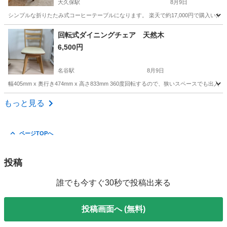
大久保駅
8月9日
シンプルな折りたたみ式コーヒーテーブルになります。 楽天で約17,000円で購入いた
兵庫
明石市
大久保駅
テーブル
センター
回転式ダイニングチェア 天然木
6,500円
名谷駅
8月9日
幅405mm x 奥行き474mm x 高さ833mm 360度回転するので、狭いスペース
兵庫
神戸市
名谷駅
椅子
天然
もっと見る
ページTOPへ
投稿
誰でも今すぐ30秒で投稿出来る
投稿画面へ (無料)