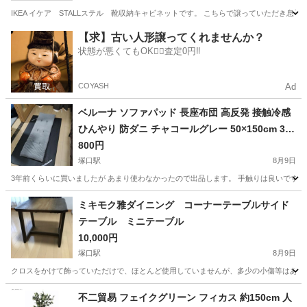
IKEA イケア STALLステル 靴収納キャビネットです。 こちらで譲っていただき
兵庫
西宮市
宝塚駅
収納家具
イケア
【求】古い人形譲ってくれませんか？
状態が悪くてもOK🙆‍♀️査定0円‼️
COYASH
Ad
ベルーナ ソファパッド 長座布団 高反発 接触冷感
ひんやり 防ダニ チャコールグレー 50×150cm 3人
掛け
800円
塚口駅
8月9日
3年前くらいに買いましたが あまり使わなかったので出品します。 手触りは良いです。 
兵庫
尼崎市
塚口駅
ソファ
ミキモク雅ダイニング コーナーテーブルサイド
テーブル ミニテーブル
10,000円
塚口駅
8月9日
クロスをかけて飾っていただけで、ほとんど使用していませんが、多少の小傷等はありま
兵庫
尼崎市
塚口駅
家具
ミキモク
不二貿易 フェイクグリーン フィカス 約150cm 人