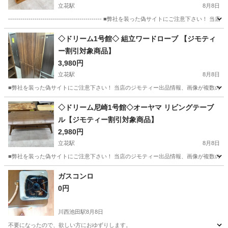
立花駅
8月8日
---------------------------------------------- ■弊社を装った偽
兵庫
尼崎市
立花駅
収納家具
店頭
◇ドリーム1号館◇ 組立ワードローブ 【ジモティ
ー割引対象商品】
3,980円
立花駅
8月8日
■弊社を装った偽サイトにご注意下さい！ 当店のジモティー出品情報、画像が複数の偽サ
兵庫
尼崎市
立花駅
収納家具
ドリーム
◇ドリーム尼崎1号館◇オーヤマ リビングテーブ
ル【ジモティー割引対象商品】
2,980円
立花駅
8月8日
■弊社を装った偽サイトにご注意下さい！ 当店のジモティー出品情報、画像が複数の偽サ
兵庫
尼崎市
立花駅
テーブル
ドリーム
ガスコンロ
0円
川西池田駅
8月8日
不要になったので、欲しい方におゆずりします。