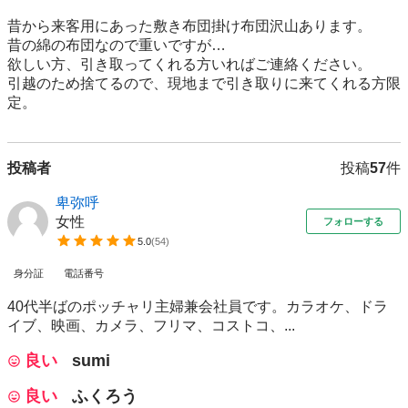
昔から来客用にあった敷き布団掛け布団沢山あります。

昔の綿の布団なので重いですが…

欲しい方、引き取ってくれる方いればご連絡ください。

引越のため捨てるので、現地まで引き取りに来てくれる方限
定。
投稿者
投稿
57
件
卑弥呼
女性
フォローする
5.0
(
54
)
身分証
電話番号
40代半ばのポッチャリ主婦兼会社員です。カラオケ、ドラ
イブ、映画、カメラ、フリマ、コストコ、...
良い
sumi
良い
ふくろう