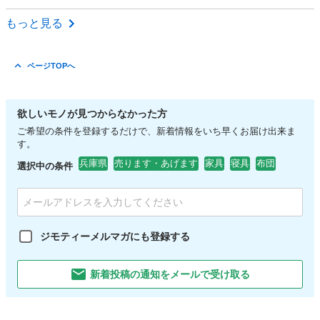
兵庫
川西市
川西池田駅
家具
ガスコンロ
もっと見る
ページTOPへ
欲しいモノが見つからなかった方
ご希望の条件を登録するだけで、新着情報をいち早くお届け出来ま
す。
兵庫県
売ります・あげます
家具
寝具
布団
選択中の条件
ジモティーメルマガにも登録する
新着投稿の通知をメールで受け取る