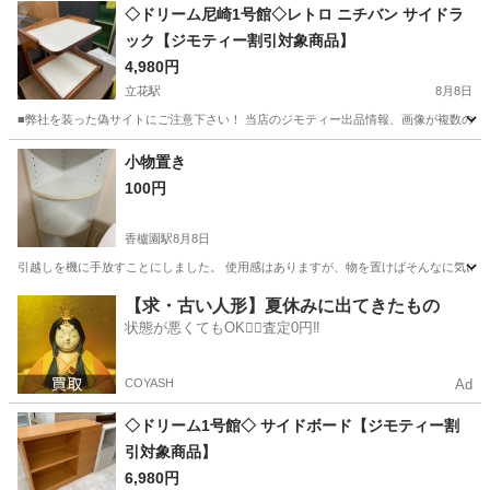
兵庫
南あわじ市
その他
◇ドリーム尼崎1号館◇レトロ ニチバン サイドラ
ック【ジモティー割引対象商品】
4,980円
立花駅
8月8日
■弊社を装った偽サイトにご注意下さい！ 当店のジモティー出品情報、画像が複数の偽サ
兵庫
尼崎市
立花駅
収納家具
ドリーム
小物置き
100円
香櫨園駅
8月8日
引越しを機に手放すことにしました。 使用感はありますが、物を置けばそんなに気になら
兵庫
西宮市
香櫨園駅
収納家具
【求・古い人形】夏休みに出てきたもの
状態が悪くてもOK🙆‍♀️査定0円‼️
COYASH
Ad
◇ドリーム1号館◇ サイドボード【ジモティー割
引対象商品】
6,980円