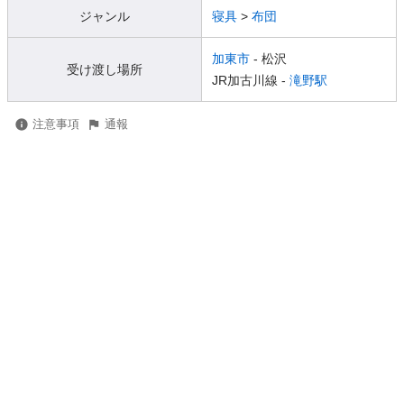
ジャンル
寝具
>
布団
加東市
- 松沢
受け渡し場所
JR加古川線 -
滝野駅
注意事項
通報