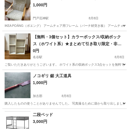
1,000円
門戸厄神駅
8月8日
IKEA POÄNG（ポエング） アームチェア用フレーム（バーチ材突き板） アームチェ
兵庫
西宮市
門戸厄神駅
ソファ
【無料・3個セット】カラーボックス/収納ボック
ス（ホワイト系）★まとめて引き取り限定・非対
面・早く来られる方優先
0円
名谷駅
8月8日
ご覧いただきありがとうございます。 ホワイト系の収納ボックス3点セットを無料でお譲りしま
兵庫
神戸市
名谷駅
収納家具
ボックス
ノコギリ 鋸 大工道具
1,000円
加古郡
8月8日
購入したものの使うことがありませんでした。 写真撮るために袋から取り出しました。 
兵庫
加古郡
その他
二段ベッド
3,000円