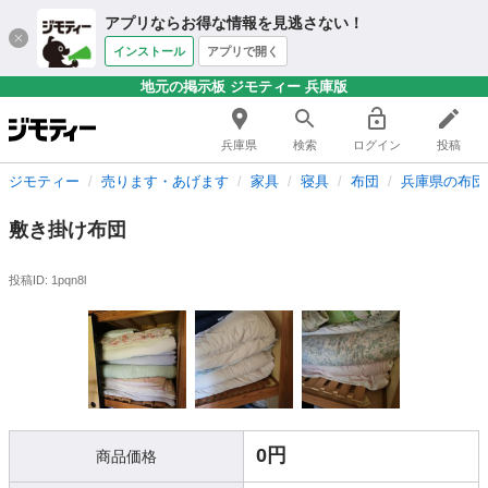
アプリならお得な情報を見逃さない！
インストール
アプリで開く
地元の掲示板 ジモティー 兵庫版
兵庫県
検索
ログイン
投稿
ジモティー
売ります・あげます
家具
寝具
布団
兵庫県の布団
敷き掛け布団
投稿ID: 1pqn8l
0円
商品価格