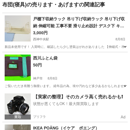
布団(寝具)の売ります・あげますの関連記事
戸棚下収納ラック 吊り下げ収納ラック 吊り下げ収
納 伸縮可能 工事不要 滑り止め設計 デスク下 キッ
チンラック 吊り戸棚下ラック 小物収納 棚下収納
3,000円
多機能ラック (ベージュ)
西神中央駅
8月8日
新品未使用です！ 入荷時に、確認したら少し塗装はがれがありました 【伸縮式・吊り下げ
兵庫
神戸市
西神中央駅
収納家具
西川ふとん袋
50円
神戸市
8月8日
ご覧いただき有難う御座います。 経年品の為、埃や汚れなど多少あるかもしれませんので
兵庫
神戸市
寝具
西川
【実家の整理】そのカメラ高く売れるかも❗️
状態が悪くてもOK！最大限買取します
プリフラ
Ad
IKEA POÄNG（イケア ポエング）