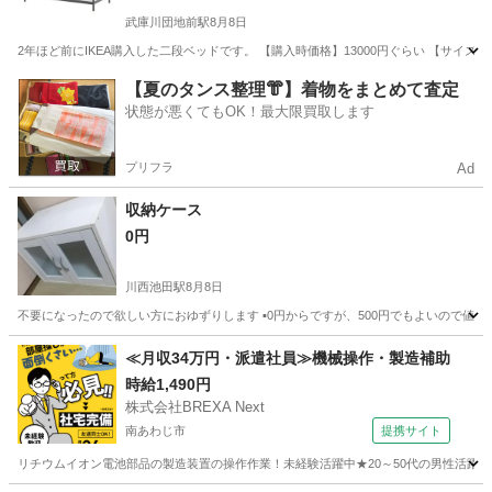
武庫川団地前駅
8月8日
2年ほど前にIKEA購入した二段ベッドです。 【購入時価格】13000円ぐらい 【サイズ】
兵庫
西宮市
武庫川団地前駅
ベッド
【夏のタンス整理👘】着物をまとめて査定
状態が悪くてもOK！最大限買取します
プリフラ
Ad
収納ケース
0円
川西池田駅
8月8日
不要になったので欲しい方におゆずりします ▪0円からですが、500円でもよいので値
兵庫
川西市
川西池田駅
収納家具
≪月収34万円・派遣社員≫機械操作・製造補助
時給1,490円
株式会社BREXA Next
南あわじ市
提携サイト
リチウムイオン電池部品の製造装置の操作作業！未経験活躍中★20～50代の男性活躍中