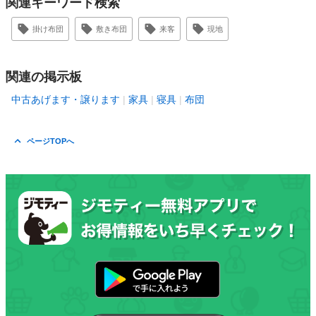
関連キーワード検索
掛け布団
敷き布団
来客
現地
関連の掲示板
中古あげます・譲ります
家具
寝具
布団
ページTOPへ