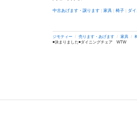
中古あげます・譲ります
家具
椅子
ダイ
ジモティー
売ります・あげます
家具
◾️決まりました◾️ダイニングチェア WTW
利用規約
プライ
運営会社
サイトマッ