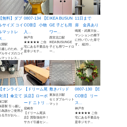
【無料】ダブ
0807-134 【E
IKEA BUSUN
11日まで
ルサイズ コイ
CO割】 小物
GE 子ども用
扉 金具あり
鳴尾・武庫川女...
ルマットレ
入...
ワー...
マンションの廊下
神戸市
西宮北口駅
ス...
に付いていた扉で
★★★★★ ご自
IKEA BUSUNGE
大開駅
す。 縦20...
宅にある不要品を
子ども用ワードロ
引越しのため、ダ
是非ジモテ...
ー...
ブルサイズのコイ
ルマットレス...
【オンライン
【ドリーム尾
敷きパッド
0807-130 【E
東加古川駅
決済】傘立て
浜店】ローボ
CO割】 リー
セミダブルベット
塚口駅
ード ニトリ ...
ス...
マット
陶器製 引っ越し
尼崎市
神戸市
の為誰かご使用さ
【ドリーム尾浜
★★★★★ ご自
れる方がおら...
店】買取強化中！
宅にある不要品を
サカイ引越セン...
是非ジモテ...