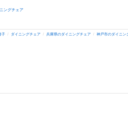
ニングチェア
椅子
ダイニングチェア
兵庫県のダイニングチェア
神戸市のダイニン
バシーポリシー
プライバシー・ステートメント
健全化に資する運用
プ
ご利用ガイド
フリーワードで探す
特定商取引法の表示
利用