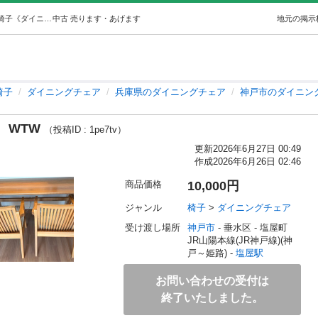
◾️決まりました◾️ダイニングチェアWTW (Kay-O) 塩屋の椅子《ダイニングチェア》の中古あげます・譲ります｜ジモティーで不用品の処分
中古
売ります・あげます
地元の掲示
椅子
ダイニングチェア
兵庫県のダイニングチェア
神戸市のダイニン
ア WTW
（投稿ID : 1pe7tv）
更新
2026年6月27日 00:49
作成
2026年6月26日 02:46
商品価格
10,000円
ジャンル
椅子
 > 
ダイニングチェア
受け渡し場所
神戸市
 - 垂水区
 - 塩屋町
JR山陽本線(JR神戸線)(神
戸～姫路) - 
塩屋駅
お問い合わせの受付は
終了いたしました。