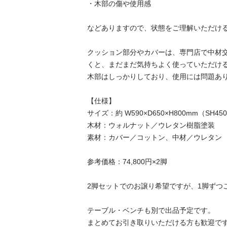
・木部の傷や使用感

などありますので、状態をご理解いただける
クッション部分やカバーは、専門店で中材
くと、まだまだ気持ちよく使っていただける
木部はしっかりしており、使用には問題あり
【仕様】

サイズ：約 W590×D650×H800mm（SH450
木材：ウォルナット／ウレタン樹脂塗装

素材：カバー／コットン、中材／ウレタン

参考価格：74,800円×2脚

2脚セットでのお譲り希望ですが、1脚ずつご
テーブル・ベンチも別で出品予定です。

まとめてお引き取りいただける方も歓迎で