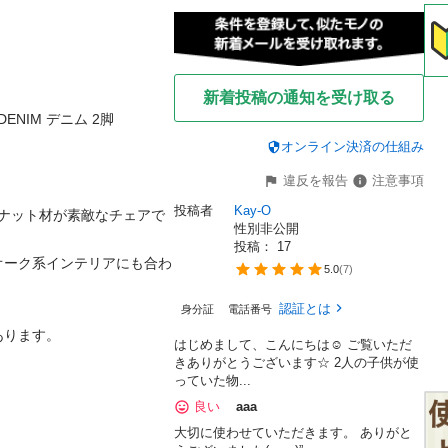
新着投稿の通知を受け取る
ENIM デニム 2脚

オンライン決済の仕組み
違反を報告
注意事項
投稿者
Kay-O
ナット材が素敵なチェアで
性別非公開
投稿： 
17
オーク系インテリアにも合わ
5.0
(
7
)
認証とは
身分証
電話番号
ります。

はじめまして、こんにちは☺︎ ご覧いただ
きありがとうございます☆ 2人の子供が使
っていた物...
良い
aaa
大切に使わせていただきます。 ありがと