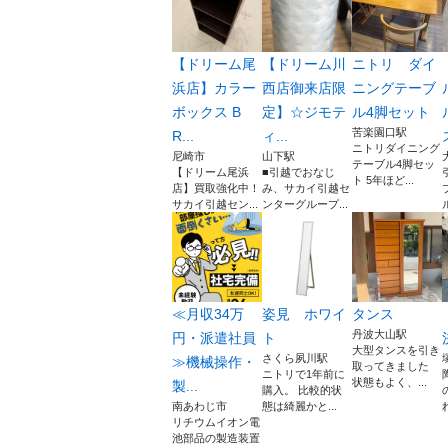
【ドリーム尾
【ドリーム川
ニトリ ダイ
浜店】カラー
西店御来店限
ニングテーブ
ボックス B
定】☆ジモテ
ル4脚セット
苦楽園口駅
R...
ィ...
ニトリダイニング
尼崎市
山下駅
テーブル4脚セッ
【ドリーム尾浜
■引越でおなじ
ト 5年ほど...
店】買取強化中！
み、サカイ引越セ
サカイ引越セン...
ンターグループ...
≪月収34万
姿見 ホワイ
タンス
丹波大山駅
円・派遣社員
ト
大型タンスを引き
さくら夙川駅
≫機械操作・
取ってきました
ニトリで1年前に
状態もよく、...
製...
購入。 比較的状
南あわじ市
態は綺麗かと...
リチウムイオン電
池部品の製造装置