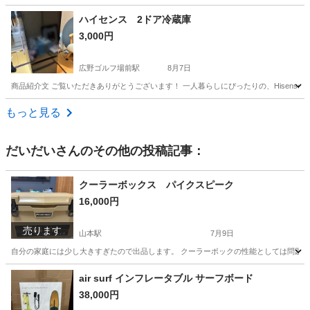
兵庫
たつの市
竜野駅
オーディオ
ハイセンス 2ドア冷蔵庫
3,000円
広野ゴルフ場前駅
8月7日
商品紹介文 ご覧いただきありがとうございます！ 一人暮らしにぴったりの、Hisens
兵庫
三木市
広野ゴルフ場前駅
家電
もっと見る
だいだい
さんのその他の投稿記事：
クーラーボックス パイクスピーク
16,000円
売ります
山本駅
7月9日
自分の家庭には少し大きすぎたので出品します。 クーラーボックの性能としては問題なく
兵庫
伊丹市
山本駅
その他
air surf インフレータブル サーフボード
38,000円