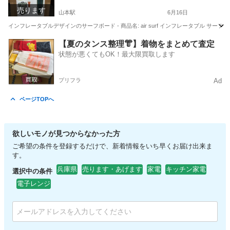
売ります
山本駅
6月16日
インフレータブルデザインのサーフボード - 商品名: air surf インフレータブル サーフボード - サイズ
兵庫
伊丹市
山本駅
その他
【夏のタンス整理👘】着物をまとめて査定
状態が悪くてもOK！最大限買取します
プリフラ
Ad
ページTOPへ
欲しいモノが見つからなかった方
ご希望の条件を登録するだけで、新着情報をいち早くお届け出来ま
す。
兵庫県
売ります・あげます
家電
キッチン家電
選択中の条件
電子レンジ