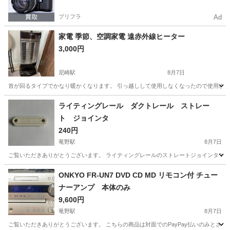
プリフラ
Ad
家電 季節、空調家電 遠赤外線ヒーター
3,000円
尼崎駅
8月7日
首が回るタイプでかなり暖かくなります。 引っ越しして使用しなくなったので使用さ
兵庫
尼崎市
尼崎駅
季節、空調家電
空調
ライティングレール ダクトレール ストレー
ト ジョインタ
240円
竜野駅
8月7日
ご覧いただきありがとうございます。 ライティングレールのストレートジョインタです。
兵庫
たつの市
竜野駅
その他
ONKYO FR-UN7 DVD CD MD リモコン付 チュー
ナーアンプ 本体のみ
9,600円
竜野駅
8月7日
ご覧いただきありがとうございます。 こちらの商品は対面でのPayPay払いのみとさせて