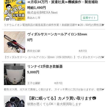
兵庫
明石市
江井ヶ島駅
季節、空調家電
≪月収34万円・派遣社員≫機械操作・製造補助
時給1,490円
株式会社BREXA Next
南あわじ市
提携サイト
リチウムイオン電池部品の製造装置の操作作業！未経験活躍中★20～50代の男性活躍中
兵庫
南あわじ市
その他
ヴィダルサスーンカールアイロン32mm
0円
西宮北口駅
8月7日
【ヴィダルサスーン カールアイロン 32mm（VSI-3231RJ）】 ヴィダルサスーンの
兵庫
西宮市
西宮北口駅
美容家電
リンナイ2升炊き炊飯器
5,000円
王子公園駅
8月7日
都市ガス用、ガス火で美味しく炊けます。 スイッチ周りに欠けがありますが、使用には問題
兵庫
神戸市
王子公園駅
キッチン家電
リンナイ
【家に眠ってる】カメラ買い取ります📷
状態が悪くてもOK！最大限買取します