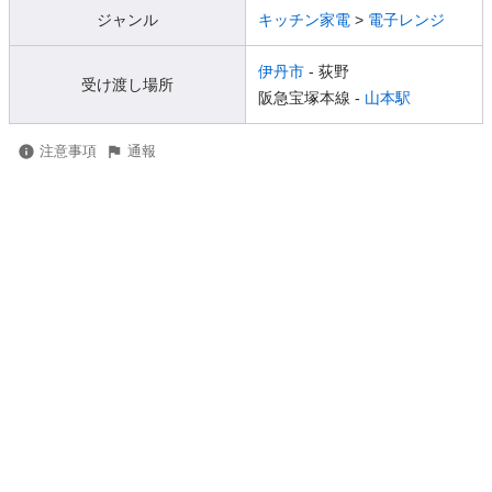
ジャンル
キッチン家電
>
電子レンジ
伊丹市
- 荻野
受け渡し場所
阪急宝塚本線 -
山本駅
注意事項
通報