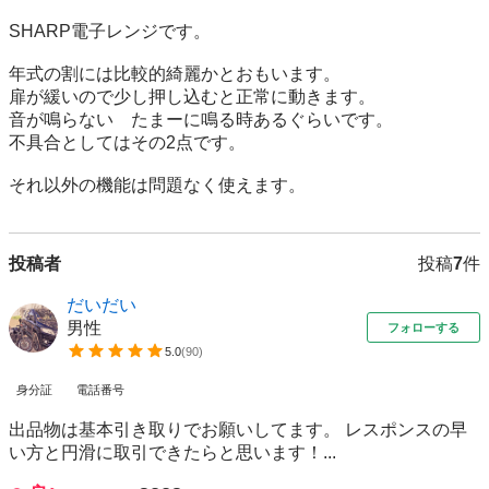
SHARP電子レンジです。

年式の割には比較的綺麗かとおもいます。

扉が緩いので少し押し込むと正常に動きます。

音が鳴らない　たまーに鳴る時あるぐらいです。

不具合としてはその2点です。

それ以外の機能は問題なく使えます。
投稿者
投稿
7
件
だいだい
男性
フォローする
5.0
(
90
)
身分証
電話番号
出品物は基本引き取りでお願いしてます。 レスポンスの早
い方と円滑に取引できたらと思います！...