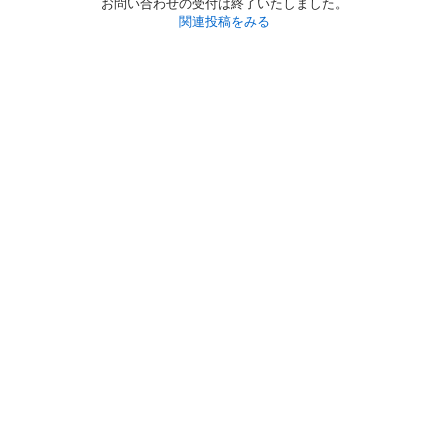
お問い合わせの受付は終了いたしました。
関連投稿をみる
初めての方へ
利用規約
プライバシーポリシー
プライバシー・ステートメント
健全化に資する運用方針
お問い合わせ
運営会社
サイトマップ
ご利用ガイド
フリーワードで探す
PC版で表示
都道府県選択
特定商取引法の表示
利用者情報の外部送信について
© 2011-
2026
Jmty, Inc.