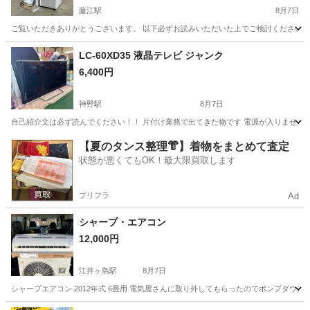
藤江駅
8月7日
ご覧いただきありがとうございます。 以下必ずお読みいただいた上でご検討ください。 ---------------
兵庫
明石市
藤江駅
その他
LC-60XD35 液晶テレビ ジャンク
6,400円
神野駅
8月7日
自己紹介文は必ず読んでください！！ 片付け業務で出てきた物です 電源が入りません 赤い
兵庫
加古川市
神野駅
テレビ
【夏のタンス整理👘】着物をまとめて査定
状態が悪くてもOK！最大限買取します
プリフラ
Ad
シャープ・エアコン
12,000円
江井ヶ島駅
8月7日
シャープエアコン 2012年式 6畳用 電気屋さんに取り外してもらったのでポンプダウ