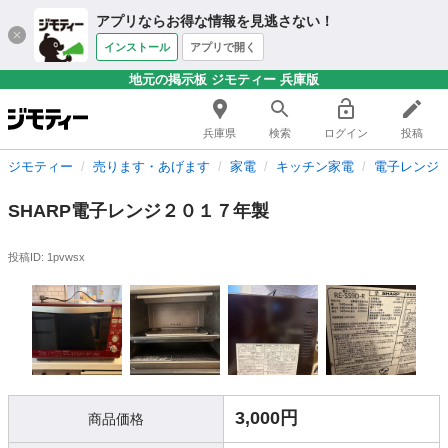
アプリならお得な情報を見逃さない！
インストール
アプリで開く
地元の掲示板 ジモティー 兵庫版
兵庫県
検索
ログイン
投稿
ジモティー
売ります・あげます
家電
キッチン家電
電子レンジ
SHARP電子レンジ２０１７年製
投稿ID: 1pvwsx
3,000円
商品価格