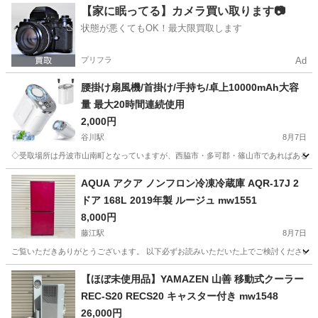
兵庫
尼崎市
尼崎駅
季節、空調家電
【家に眠ってる】カメラ買い取ります📷
状態が悪くてもOK！最大限買取します
プリフラ
Ad
腰掛け扇風機/首掛け/手持ち/卓上10000mAh大容
量 最大20時間連続使用
2,000円
谷川駅
8月7日
◇受取場所は丹波市山南町となっていますが、西脇市・多可郡・篠山市であればある程度
兵庫
丹波市
谷川駅
季節、空調家電
AQUA アクア ノンフロン冷凍冷蔵庫 AQR-17J 2
ドア 168L 2019年製 ルージュ mw1551
8,000円
藤江駅
8月7日
ご覧いただきありがとうございます。 以下必ずお読みいただいた上でご検討ください。 ---------------
兵庫
明石市
藤江駅
キッチン家電
AQR
【ほぼ未使用品】YAMAZEN 山善 移動式クーラー
REC-S20 RECS20 キャスター付き mw1548
26,000円