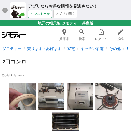
アプリならお得な情報を見逃さない！
インストール
アプリで開く
地元の掲示板 ジモティー 兵庫版
兵庫県
検索
ログイン
投稿
ジモティー
売ります・あげます
家電
キッチン家電
その他
兵
2口コンロ
投稿ID: 1pvwrs