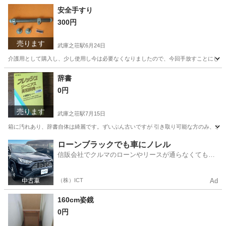
安全手すり
300円
売ります
武庫之荘駅
6月24日
介護用として購入し、少し使用し今は必要なくなりましたので、今回手放すことにしました。
兵庫
尼崎市
武庫之荘駅
その他
辞書
0円
売ります
武庫之荘駅
7月15日
箱に汚れあり、辞書自体は綺麗です。ずいぶん古いですが 引き取り可能な方のみ、ご
兵庫
尼崎市
武庫之荘駅
語学、辞書
ローンブラックでも車にノレル
信販会社でクルマのローンやリースが通らなくてもク
ルマをご利用いただけるサービスがあります！
（株）ICT
Ad
160cm姿鏡
0円