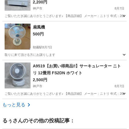
2,200円
神戸市
8月7日
ご覧いただき誠にありがとうございます♪ 【商品詳細】 メーカー：ニトリ 年式：2021年製 型番
兵庫
神戸市
キッチン家電
扇風機
500円
朝霧駅
8月7日
取りに来て頂ける方にお譲りします
兵庫
神戸市
朝霧駅
季節、空調家電
A9519【お買い得商品‼】サーキュレーター ニト
リ 12畳用 FS2DN ホワイト
2,500円
神戸市
8月7日
ご覧いただき誠にありがとうございます♪ 【商品詳細】 メーカー：ニトリ 年式：2023年製 型番
兵庫
神戸市
季節、空調家電
商品
もっと見る
るぅ
さんのその他の投稿記事：