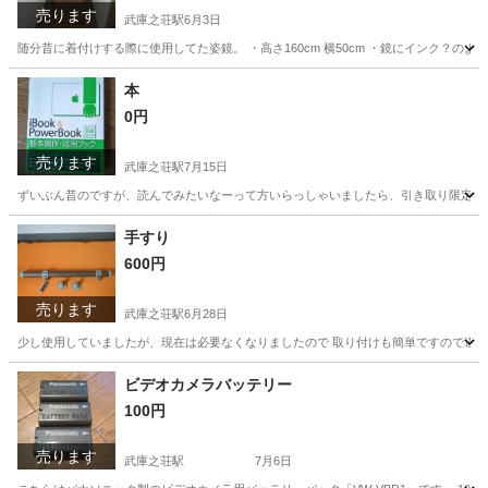
売ります
武庫之荘駅
6月3日
随分昔に着付けする際に使用してた姿鏡。 ・高さ160cm 横50cm ・鏡にインク？の
兵庫
尼崎市
武庫之荘駅
ミラー/鏡
本
0円
売ります
武庫之荘駅
7月15日
ずいぶん昔のですが、読んでみたいなーって方いらっしゃいましたら、引き取り限定に
兵庫
尼崎市
武庫之荘駅
参考書
手すり
600円
売ります
武庫之荘駅
6月28日
少し使用していましたが、現在は必要なくなりましたので 取り付けも簡単ですので違う方に使
兵庫
尼崎市
武庫之荘駅
その他
手すり
ビデオカメラバッテリー
100円
売ります
武庫之荘駅
7月6日