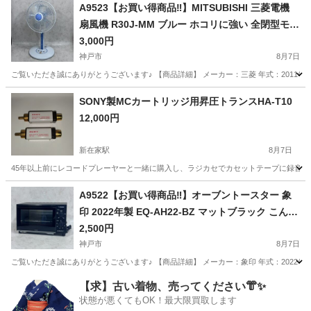
兵庫
神戸市
キッチン家電
A9523【お買い得商品‼】MITSUBISHI 三菱電機
扇風機 R30J-MM ブルー ホコリに強い 全閉型モー
ター搭載
3,000円
神戸市
8月7日
ご覧いただき誠にありがとうございます♪ 【商品詳細】 メーカー：三菱 年式：2011年製 型番：R
兵庫
神戸市
季節、空調家電
R30
SONY製MCカートリッジ用昇圧トランスHA-T10
12,000円
新在家駅
8月7日
45年以上前にレコードプレーヤーと一緒に購入し、ラジカセでカセットテープに録音す
兵庫
神戸市
新在家駅
オーディオ
A9522【お買い得商品‼】オーブントースター 象
印 2022年製 EQ-AH22-BZ マットブラック こんが
り倶楽部 2枚焼き
2,500円
神戸市
8月7日
ご覧いただき誠にありがとうございます♪ 【商品詳細】 メーカー：象印 年式：2022年製 型番：EQ
兵庫
神戸市
キッチン家電
【求】古い着物、売ってください👘✨
状態が悪くてもOK！最大限買取します