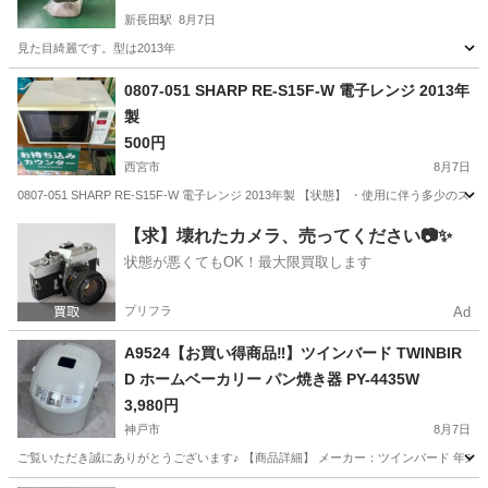
新長田駅
8月7日
見た目綺麗です。型は2013年
兵庫
神戸市
新長田駅
その他
0807-051 SHARP RE-S15F-W 電子レンジ 2013年
製
500円
西宮市
8月7日
0807-051 SHARP RE-S15F-W 電子レンジ 2013年製 【状態】 ・使用に
兵庫
西宮市
キッチン家電
現地
【求】壊れたカメラ、売ってください📷✨
状態が悪くてもOK！最大限買取します
プリフラ
Ad
A9524【お買い得商品‼】ツインバード TWINBIR
D ホームベーカリー パン焼き器 PY-4435W
3,980円
神戸市
8月7日
ご覧いただき誠にありがとうございます♪ 【商品詳細】 メーカー：ツインバード 年式：-年製 型番