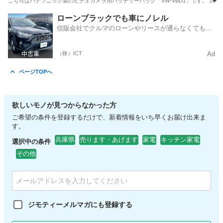
こちらはパナソニック製のビデオカメラ用バッテリーパック「VW-VBD1」です。 199
兵庫
尼崎市
武庫之荘駅
生活家電
ローンブラックでも車にノレル
信販会社でクルマのローンやリースが通らなくてもク
ルマをご利用いただけるサービスがあります！
（株）ICT
Ad
ページTOPへ
欲しいモノが見つからなかった方
ご希望の条件を登録するだけで、新着情報をいち早くお届け出来ま
す。
兵庫県
売ります・あげます
家電
キッチン家電
選択中の条件
その他
ジモティーメルマガにも登録する