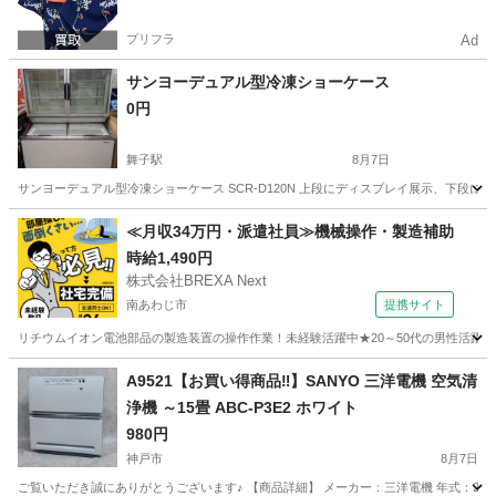
プリフラ
Ad
サンヨーデュアル型冷凍ショーケース
0円
舞子駅
8月7日
サンヨーデュアル型冷凍ショーケース SCR-D120N 上段にディスプレイ展示、下段にストッ
兵庫
神戸市
舞子駅
キッチン家電
≪月収34万円・派遣社員≫機械操作・製造補助
時給1,490円
株式会社BREXA Next
南あわじ市
提携サイト
リチウムイオン電池部品の製造装置の操作作業！未経験活躍中★20～50代の男性活躍中
兵庫
南あわじ市
その他
A9521【お買い得商品‼】SANYO 三洋電機 空気清
浄機 ～15畳 ABC-P3E2 ホワイト
980円
神戸市
8月7日
ご覧いただき誠にありがとうございます♪ 【商品詳細】 メーカー：三洋電機 年式：2005年製 型番