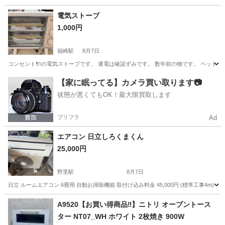
兵庫
神戸市
季節、空調家電
電気ストーブ
1,000円
福崎駅
8月7日
コンセント🔌の電気ストーブです。 通電は確認ずみです。 数年前の物です。 ペットが
兵庫
神崎郡
福崎駅
生活家電
【家に眠ってる】カメラ買い取ります📷
状態が悪くてもOK！最大限買取します
プリフラ
Ad
エアコン 日立しろくまくん
25,000円
野里駅
8月7日
日立 ルームエアコン 6畳用 自動お掃除機能 取付け込み料金 45,000円 (標準工事4m)
兵庫
姫路市
野里駅
季節、空調家電
A9520【お買い得商品‼】ニトリ オーブントース
ター NT07_WH ホワイト 2枚焼き 900W