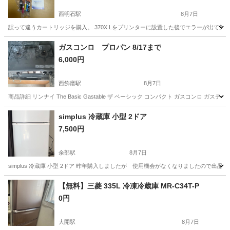
西明石駅
8月7日
誤って違うカートリッジを購入。 370X Lをプリンターに設置した後でエラーが出て気付
兵庫
明石市
西明石駅
その他
ガスコンロ プロパン 8/17まで
6,000円
西飾磨駅
8月7日
商品詳細 リンナイ The Basic Gastable ザ ベーシック コンパクト ガスコンロ ガステーブル 都
兵庫
姫路市
西飾磨駅
キッチン家電
simplus 冷蔵庫 小型 2ドア
7,500円
余部駅
8月7日
simplus 冷蔵庫 小型 2ドア 昨年購入しましたが 使用機会がなくなりましたので出
兵庫
姫路市
余部駅
キッチン家電
【無料】三菱 335L 冷凍冷蔵庫 MR-C34T-P
0円
大開駅
8月7日