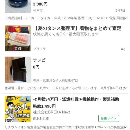
3.5L
3,980円
神戸市
8月7日
【商品詳細】 メーカー：タイガー 年式：2019年製 型番：CQE-B200 TH 電源(周波数)：
兵庫
神戸市
キッチン家電
【夏のタンス整理👘】着物をまとめて査定
状態が悪くてもOK！最大限買取します
プリフラ
Ad
テレビ
0円
鳴尾・武庫川女子大前駅
8月7日
急遽引っ越すことになったので、テレビを捨てるか迷っています。 8月7日(本日)ま
兵庫
西宮市
鳴尾・武庫川女子大前駅
テレビ
≪月収34万円・派遣社員≫機械操作・製造補助
時給1,490円
株式会社BREXA Next
南あわじ市
提携サイト
リチウムイオン電池部品の製造装置の操作作業！未経験活躍中★20～50代の男性活躍中