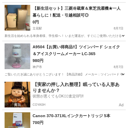
兵庫
南あわじ市
その他
【新生活セット】三菱冷蔵庫＆東芝洗濯機★一人
暮らしに！配送・引越相談可◎
0円
立花駅
8月7日
新生活を始められる単身者様、学生様へ！ いまだ運送が、すぐにご使用いただける「一
兵庫
尼崎市
立花駅
キッチン家電
A9504【お買い得商品‼】ツインバード シェイク
＆アイスクリームメーカー LC-365
980円
神戸市
8月7日
ご覧いただき誠にありがとうございます！ 【商品詳細】 メーカー：ツインバード 年式：-年製 型番
兵庫
神戸市
キッチン家電
【実家の押し入れ整理】眠っている人形あ
りませんか？
状態が悪くてもOK🙆‍♀️査定0円‼️
COYASH
Ad
Canon 370-371XLインクカートリッジ 5本
700円