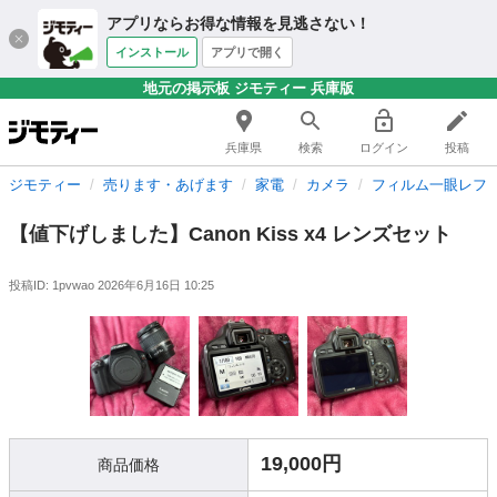
アプリならお得な情報を見逃さない！
インストール
アプリで開く
地元の掲示板 ジモティー 兵庫版
兵庫県
検索
ログイン
投稿
ジモティー
売ります・あげます
家電
カメラ
フィルム一眼レフ
【値下げしました】Canon Kiss x4 レンズセット
投稿ID: 1pvwao
2026年6月16日 10:25
19,000円
商品価格