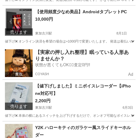
兵庫
加古川市
東加古川駅
フィギュア
【使用頻度少なめ美品】AndroidタブレットPC
10,000円
売ります
東加古川駅
8月1日
値下げ❌ オンライン決済を希望の場合は+1000円で変更いたします。 発送は着払いにて行
兵庫
加古川市
東加古川駅
タブレットPC
【実家の押し入れ整理】眠っている人形あ
りませんか？
状態が悪くてもOK🙆‍♀️査定0円‼️
COYASH
Ad
【値下げしました】ミニボイスレコーダー【iPho
ne対応可】
2,200円
売ります
東加古川駅
6月3日
値下げ❌ 本体の横にあるスイッチを上げ下げするだけで、オンオフ可能なボイスレコー
兵庫
加古川市
東加古川駅
その他
Y2K ハローキティのガラケー風スライドキーホル
ダー