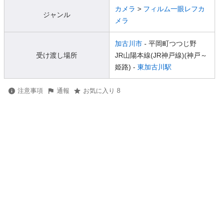
カメラ
>
フィルム一眼レフカ
ジャンル
メラ
加古川市
- 平岡町つつじ野
受け渡し場所
JR山陽本線(JR神戸線)(神戸～
姫路) -
東加古川駅
注意事項
通報
お気に入り 8