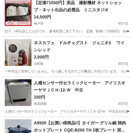
【定価71050円】美品 撮影機材 ネットショッ
プ・ネット出品の必需品 ミニスタジオ
14,500円
神戸市
8月7日
以下、HPを訳したものです。 参考程度に見て下さい。 定価 $499（71050円） Si
兵庫
神戸市
カメラ
撮影機材
ネスカフェ ドルチェグスト ジェニオ2 ワイ
ンレッド
2,000円
元町駅
8月7日
一年半ほど使用していません。 引っ越しするのでこの機会に片付けています。 カプセル
兵庫
神戸市
元町駅
キッチン家電
人感センサー付セラミックヒーター アイリスオ
ーヤマＪＣＨ-12-Ｗ 中古
100円
本黒田駅
8月7日
人感センサー付セラミックヒーター アイリスオーヤマＪＣＨ-12-Ｗ 中古品を出品
兵庫
多可郡
本黒田駅
生活家電
A9505【お買い得商品‼】タイガー グリル鍋 焼肉
ホットプレート CQE-B200 TH 2枚プレート 深鍋