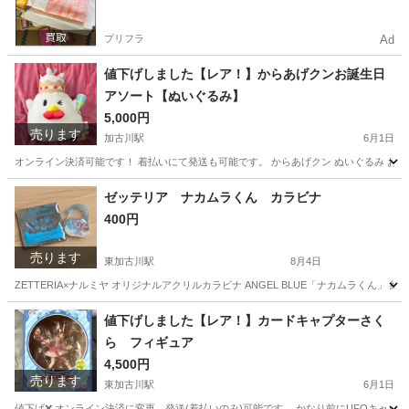
プリフラ
Ad
値下げしました【レア！】からあげクンお誕生日
アソート【ぬいぐるみ】
5,000円
売ります
加古川駅
6月1日
オンライン決済可能です！ 着払いにて発送も可能です。 からあげクン ぬいぐるみ お誕生
兵庫
加古川市
加古川駅
おもちゃ
ゼッテリア ナカムラくん カラビナ
400円
売ります
東加古川駅
8月4日
ZETTERIA×ナルミヤ オリジナルアクリルカラビナ ANGEL BLUE「ナカムラくん」
兵庫
加古川市
東加古川駅
その他
カラビナ
値下げしました【レア！】カードキャプターさく
ら フィギュア
4,500円
売ります
東加古川駅
6月1日
値下げ❌ オンライン決済に変更、発送(着払いのみ)可能です。 かなり前にUFOキャッチ