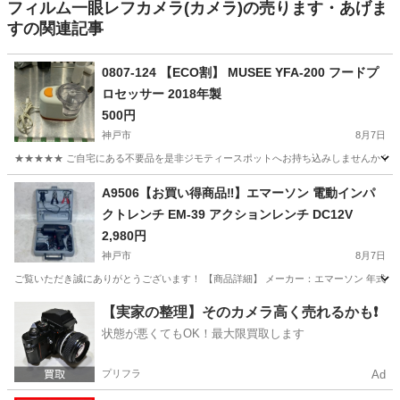
フィルム一眼レフカメラ(カメラ)の売ります・あげま
すの関連記事
0807-124 【ECO割】 MUSEE YFA-200 フードプ
ロセッサー 2018年製
500円
神戸市
8月7日
★★★★★ ご自宅にある不要品を是非ジモティースポットへお持ち込みしませんか？ 家
兵庫
神戸市
キッチン家電
スポット
A9506【お買い得商品‼】エマーソン 電動インパ
クトレンチ EM-39 アクションレンチ DC12V
2,980円
神戸市
8月7日
ご覧いただき誠にありがとうございます！ 【商品詳細】 メーカー：エマーソン 年式：-年製 型
兵庫
神戸市
その他
【実家の整理】そのカメラ高く売れるかも❗️
状態が悪くてもOK！最大限買取します
プリフラ
Ad