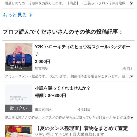
引越しのため、冷蔵庫をお譲りします。 【商品】 ・三菱 ノンフロン冷凍冷蔵庫 ・型番：MR-C34T-P
兵庫
神戸市
大開駅
キッチン家電
もっと見る
プロフ読んでください
さんのその他の投稿記事：
Y2K ハローキティのヒョウ柄スクールバッグポー
チ
2,000円
売ります
加古川駅
6月2日
アミューズメント景品です。 犬がいます。 初期傷等ある場合がございます。 値下げ不
兵庫
加古川市
加古川駅
バッグ
Y2K
小説を譲ってくれませんか？
報酬：0〜300円
助け合い
東加古川駅
6月23日
伊坂幸太郎さんの作品、オススメの作品があれば譲っていただけませんか？ 伊坂幸太郎さ
兵庫
加古川市
東加古川駅
買いたい/ください
【夏のタンス整理👘】着物をまとめて査定
状態が悪くてもOK！最大限買取します