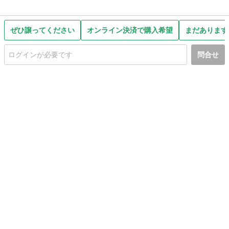
ぜひ譲ってください
オンライン決済で購入希望
まだあります
問合せ
初めての方へ
利用規約
プライバシーポリシー
プライバシー・ステートメント
健全化に資する運用方針
お問い合わせ
運営会社
サイトマップ
ご利用ガイド
フリーワードで探す
PC版で表示
都道府県選択
特定商取引法の表示
利用者情報の外部送信について