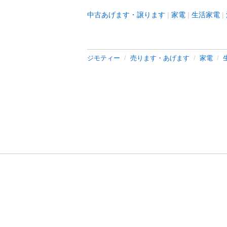
中古あげます・譲ります
家電
生活家電
ジモティー
売ります・あげます
家電
利用規約
プライ
運営会社
サイトマッ
© 2011-
2026
Jmty, Inc.