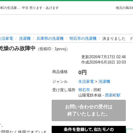
決まりましたドラム式洗濯機乾燥のみ故障中 (るー) 西新町の生活家電《洗濯機》の中古あげます・譲ります｜ジモティーで不用品の処分
中古
売ります・あげます
地元の掲示
生活家電
洗濯機
兵庫県の洗濯機
明石市の洗濯機
決まりました 
乾燥のみ故障中
（投稿ID : 1pvvxj）
更新
2026年7月17日 02:46
作成
2026年6月16日 10:03
商品価格
0円
ジャンル
生活家電
 > 
洗濯機
受け渡し場所
明石市
 - 田町
山陽電鉄本線 - 
西新町駅
お問い合わせの受付は
終了いたしました。
。

は問題なく使用できていま