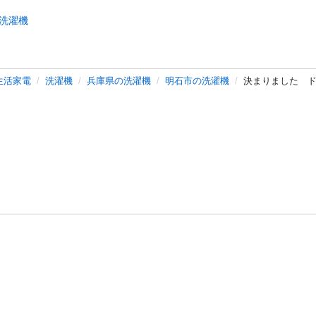
洗濯機
生活家電
洗濯機
兵庫県の洗濯機
明石市の洗濯機
決まりました 
バシーポリシー
プライバシー・ステートメント
健全化に資する運用
プ
ご利用ガイド
フリーワードで探す
特定商取引法の表示
利用