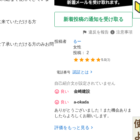
新着投稿の通知を受け取る
来ていただける方

違反を報告
注意事項
投稿者
るー
ご了承いただける方のみお問
女性
投稿： 
2
5.0
(
3
)
認証とは
電話番号
自己紹介文が設定されていません
良い
金崎建設
良い
a-okada
ありがとうございました！また機会ありま
したらよろしくお願いします。
評価をもっと見る