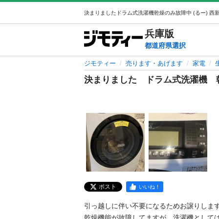
兵庫
版
都道府県選択
ジモティー
売ります・あげます
家電
決まりました ドラム式洗濯機 
ポスト
いいね！
引っ越しに伴い不要になるためお譲りします
乾燥機能が故障してますが、洗濯機として