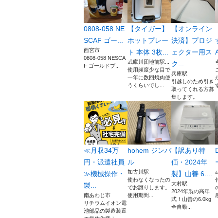
0808-058 NE
【タイガー】
【オンライン
SCAF ゴー...
ホットプレー
決済】プロジ
西宮市
ト 本体 3枚...
ェクター用ス
0808-058 NESCA
武庫川団地前駅...
ク...
F ゴールドブ...
使用頻度少な目で
兵庫駅
一年に数回焼肉使
引越しのため引き
うくらいでし...
取ってくれる方募
集します。
≪月収34万
hohem ジンバ
【訳あり特
円・派遣社員
ル
価・2024年
加古川駅
≫機械操作・
製】山善 6....
使わなくなったの
大村駅
製...
でお譲りします。
2024年製の高年
南あわじ市
使用期間...
式！山善の6.0kg
リチウムイオン電
全自動...
池部品の製造装置