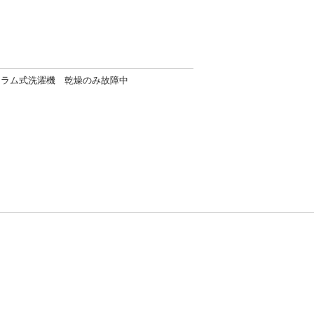
ドラム式洗濯機 乾燥のみ故障中
方針
お問い合わせ
者情報の外部送信について