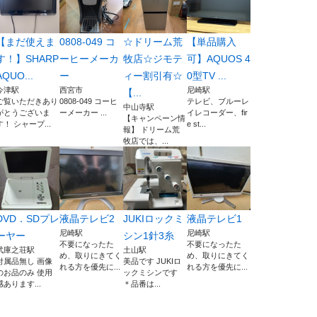
【まだ使えま
0808-049 コ
☆ドリーム荒
【単品購入
す！】SHARP
ーヒーメーカ
牧店☆ジモテ
可】AQUOS 4
AQUO...
ー
ィー割引有☆
0型TV ...
今津駅
西宮市
尼崎駅
【...
ご覧いただきあり
0808-049 コーヒ
テレビ、ブルーレ
中山寺駅
がとうございま
ーメーカー ...
イレコーダー、fir
【キャンペーン情
す！ シャープ...
e st...
報】 ドリーム荒
牧店では、...
DVD．SDプレ
液晶テレビ2
JUKIロックミ
液晶テレビ1
尼崎駅
尼崎駅
ーヤー
シン1針3糸
不要になったた
不要になったた
武庫之荘駅
土山駅
め、取りにきてく
め、取りにきてく
付属品無し 画像
美品です JUKIロ
れる方を優先に...
れる方を優先に...
のお品のみ 使用
ックミシンです
感あります...
＊品番は...