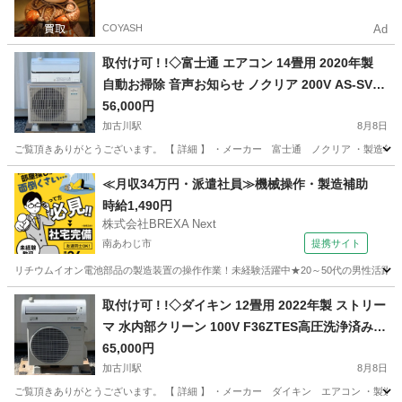
COYASH
Ad
取付け可 ! !◇富士通 エアコン 14畳用 2020年製
自動お掃除 音声お知らせ ノクリア 200V AS-SV40
K2W洗浄済み ! 保証付 ! 取り外し無料 ! !
56,000円
加古川駅
8月8日
ご覧頂きありがとうございます。 【 詳細 】 ・メーカー 富士通 ノクリア ・製造年 202
兵庫
加古川市
加古川駅
季節、空調家電
屋根
≪月収34万円・派遣社員≫機械操作・製造補助
時給1,490円
株式会社BREXA Next
南あわじ市
提携サイト
リチウムイオン電池部品の製造装置の操作作業！未経験活躍中★20～50代の男性活躍中
兵庫
南あわじ市
その他
取付け可 ! !◇ダイキン 12畳用 2022年製 ストリー
マ 水内部クリーン 100V F36ZTES高圧洗浄済み !
保証付き！取り外し無料 ! !
65,000円
加古川駅
8月8日
ご覧頂きありがとうございます。 【 詳細 】 ・メーカー ダイキン エアコン ・製造年 20