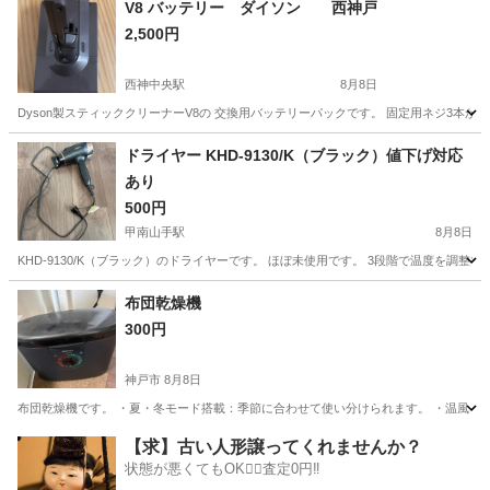
V8 バッテリー ダイソン 西神戸
2,500円
西神中央駅
8月8日
Dyson製スティッククリーナーV8の 交換用バッテリーパックです。 固定用ネジ3本が付属していま
兵庫
神戸市
西神中央駅
生活家電
ドライヤー KHD-9130/K（ブラック）値下げ対応
あり
500円
甲南山手駅
8月8日
KHD-9130/K（ブラック）のドライヤーです。 ほぼ未使用です。 3段階で温度を調整
兵庫
神戸市
甲南山手駅
季節、空調家電
布団乾燥機
300円
神戸市
8月8日
布団乾燥機です。 ・夏・冬モード搭載：季節に合わせて使い分けられます。 ・温風・
兵庫
神戸市
生活家電
【求】古い人形譲ってくれませんか？
状態が悪くてもOK🙆‍♀️査定0円‼️