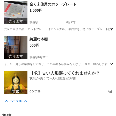
全く未使用のホットプレート
1,500円
売ります
朝霧駅
6月22日
完全に未使用品。 ホットプレートはナショナル。 取説付き、特にホットプレートは面
兵庫
神戸市
朝霧駅
キッチン家電
コード
綺麗な本棚
500円
売ります
朝霧駅
6月22日
今、引っ越しの準備をしており、この本棚も必要がなくなり、 今回、出品します。 当時は、2万
兵庫
神戸市
朝霧駅
収納家具
【求】古い人形譲ってくれませんか？
状態が悪くてもOK🙆‍♀️査定0円‼️
COYASH
Ad
ページTOPへ