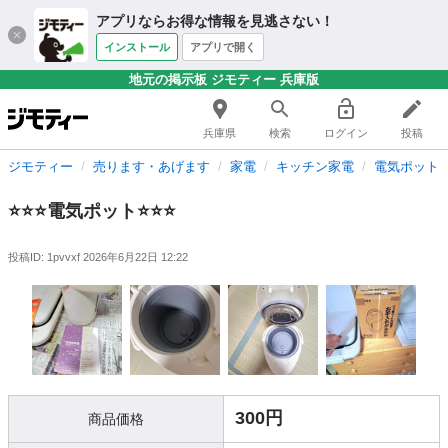
アプリならお得な情報を見逃さない！
インストール
アプリで開く
地元の掲示板 ジモティー 兵庫版
兵庫県
検索
ログイン
投稿
ジモティー
売ります・あげます
家電
キッチン家電
電気ポット
⭐⭐⭐電気ポット⭐⭐⭐
投稿ID: 1pvvxf
2026年6月22日 12:22
300円
商品価格