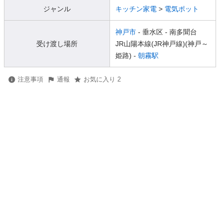
ジャンル
キッチン家電
>
電気ポット
神戸市
- 垂水区
- 南多聞台
受け渡し場所
JR山陽本線(JR神戸線)(神戸～
姫路) -
朝霧駅
注意事項
通報
お気に入り 2