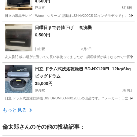
4,600円
芦屋市
8月8日
日立の液晶テレビ「Wooo」シリーズ 型番はL32-HV200CS 32インチモデルです。 20
兵庫
芦屋市
テレビ
日曜日までお値下げ 食洗機
6,500円
打出駅
8月8日
友人委託 狭い場所に置いてて長い事使ってましたが、調理場所が狭くなるので一回手放そ
兵庫
芦屋市
打出駅
家電
日立 ドラム式洗濯乾燥機 BD-NX120EL 12kg/6kg
ビッグドラム
35,000円
伊丹駅
8月8日
日立 ドラム式洗濯乾燥機 BIG DRUM BD-NX120ELの出品です。 * メーカー：日立（HITACHI）
兵庫
伊丹市
伊丹駅
生活家電
ビッグドラム
もっと見る
倫太郎
さんのその他の投稿記事：