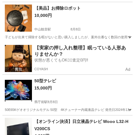
兵庫
加古川市
加古川駅
季節、空調家電
屋根
【美品】お掃除ロボット
10,000円
中山観音駅
8月8日
子どもが出来て掃除する暇がないと思い購入しましたが、案外出番なく数回の使用です
兵庫
宝塚市
中山観音駅
生活家電
コース
【実家の押し入れ整理】眠っている人形あ
りませんか？
状態が悪くてもOK🙆‍♀️査定0円‼️
COYASH
Ad
50型テレビ
15,000円
県庁前駅
8月8日
50E65Kゲオオリジナルモデル 50型 4Kチューナー内蔵液晶テレビ 発売日2024年11月14日 YouT
兵庫
神戸市
県庁前駅
テレビ
【オンライン決済】日立液晶テレビ Wooo L32-H
V200CS