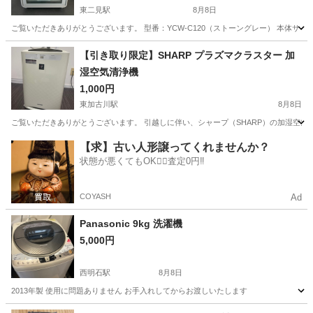
東二見駅
8月8日
ご覧いただきありがとうございます。 型番：YCW-C120（ストーングレー） 本体サイズ：幅33.0
兵庫
明石市
東二見駅
キッチン家電
【引き取り限定】SHARP プラズマクラスター 加
湿空気清浄機
1,000円
東加古川駅
8月8日
ご覧いただきありがとうございます。 引越しに伴い、シャープ（SHARP）の加湿空気清浄機
兵庫
加古川市
東加古川駅
季節、空調家電
【求】古い人形譲ってくれませんか？
状態が悪くてもOK🙆‍♀️査定0円‼️
COYASH
Ad
Panasonic 9kg 洗濯機
5,000円
西明石駅
8月8日
2013年製 使用に問題ありません お手入れしてからお渡しいたします
兵庫
明石市
西明石駅
生活家電