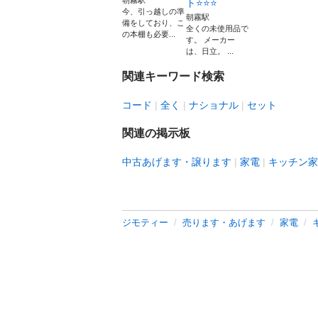
朝霧駅
ト⭐⭐⭐
今、引っ越しの準
朝霧駅
備をしており、こ
全くの未使用品で
の本棚も必要...
す。 メーカー
は、日立。 ...
関連キーワード検索
コード
全く
ナショナル
セット
関連の掲示板
中古あげます・譲ります
家電
キッチン家
ジモティー
売ります・あげます
家電