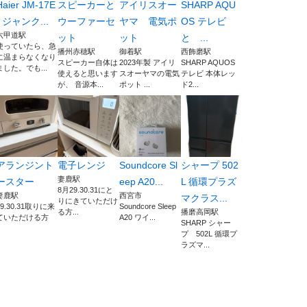
Haier JM-17E
スピーカーと
アイリスオー
SHARP AQU
- ジャンク...
ウーファーセ
ヤマ 電気ポ
OS テレビ
六甲道駅
ット
ット
と ...
使っていたら、急
播州赤穂駅
御着駅
西飾磨駅
に温まらなくなり
スピーカー自体は
2023年製 アイリ
SHARP AQUOS
ました。でも...
使えると思います
スオーヤマの電気
テレビ 本体レッ
が、 音源本...
ポット ...
ド2...
アランジント
電子レンジ
Soundcore Sl
シャープ 502
妻鹿駅
ースター
eep A20...
L 循環プラズ
8月29.30.31にと
妻鹿駅
西宮市
マクラス...
りにきていただけ
29.30.31取りに来
Soundcore Sleep
る方...
播磨高岡駅
ていただける方
A20 ワイ...
SHARP シャー
プ 502L 循環プ
ラズマ...