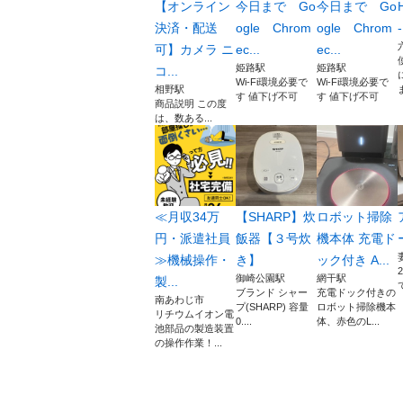
【オンライン
今日まで Go
今日まで Go
決済・配送
ogle Chrom
ogle Chrom
可】カメラ ニ
ec...
ec...
姫路駅
姫路駅
コ...
Wi-Fi環境必要で
Wi-Fi環境必要で
相野駅
す 値下げ不可
す 値下げ不可
商品説明 この度
は、数ある...
≪月収34万
【SHARP】炊
ロボット掃除
円・派遣社員
飯器【３号炊
機本体 充電ド
≫機械操作・
き】
ック付き A...
御崎公園駅
網干駅
製...
ブランド シャー
充電ドック付きの
南あわじ市
プ(SHARP) 容量
ロボット掃除機本
リチウムイオン電
0....
体、赤色のL...
池部品の製造装置
の操作作業！...