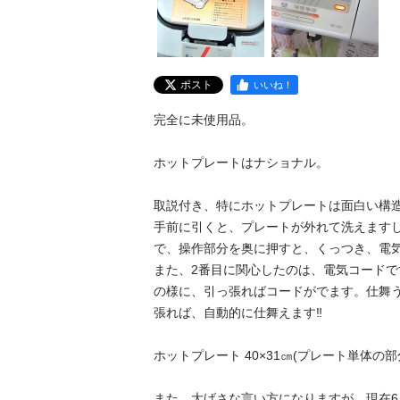
ポスト
いいね！
完全に未使用品。  

ホットプレートはナショナル。

取説付き、特にホットプレートは面白い構
手前に引くと、プレートが外れて洗えます
で、操作部分を奥に押すと、くっつき、電気
また、2番目に関心したのは、電気コード
の様に、引っ張ればコードがでます。仕舞
張れば、自動的に仕舞えます‼️

ホットプレート 40×31㎝(プレート単体の部分
また、大げさな言い方になりますが、現在6