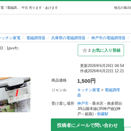
全く未使用のホットプレート (倫太郎) 朝霧のキッチン家電《電磁調理器》の中古あげます・譲ります｜ジモティーで不用品の処分
中古
売ります・あげます
地元の掲示
キッチン家電
電磁調理器
兵庫県の電磁調理器
神戸市の電磁調理器
 : 1pvvft）
2
お気に入り登録
更新
2026年6月24日 04:54
作成
2026年6月22日 12:21
商品価格
1,500円
ジャンル
キッチン家電
 > 
電磁調理
器
受け渡し場所
神戸市
 - 垂水区
 - 南多聞台
JR山陽本線(JR神戸線)(神
戸～姫路) - 
朝霧駅
投稿者にメールで問い合わせ