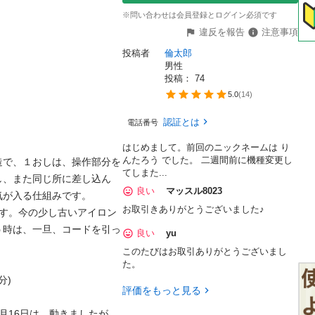
※問い合わせは会員登録とログイン必須です
違反を報告
注意事項
投稿者
倫太郎
男性
投稿： 
74
5.0
(
14
)
認証とは
電話番号
はじめまして。前回のニックネームは り
んたろう でした。 二週間前に機種変更し
造で、１おしは、操作部分を
てしまた...
し、また同じ所に差し込ん
良い
マッスル8023
が入る仕組みです。

お取引きありがとうございました♪
です。今の少し古いアイロン
う時は、一旦、コードを引っ
良い
yu
このたびはお取引ありがとうございまし
た。
)

評価をもっと見る
月16日は、動きましたが、