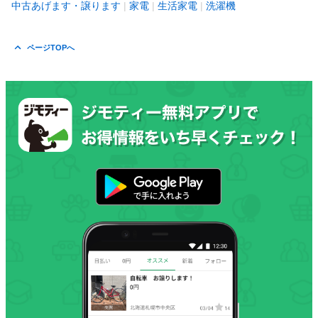
中古あげます・譲ります
家電
生活家電
洗濯機
ページTOPへ