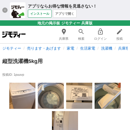
アプリならお得な情報を見逃さない！
インストール
アプリで開く
地元の掲示板 ジモティー 兵庫版
兵庫県
検索
ログイン
投稿
ジモティー
売ります・あげます
家電
生活家電
洗濯機
兵庫県
縦型洗濯機5kg用
投稿ID: 1puuvp