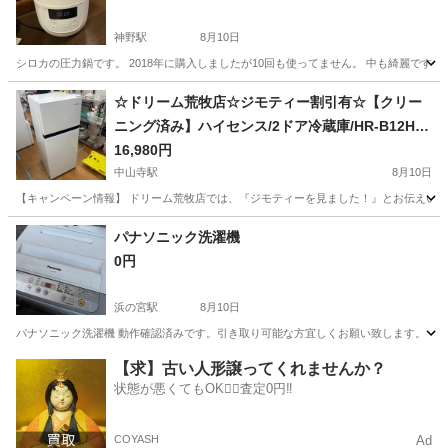
神野駅
8月10日
シロカの圧力鍋です。 2018年に購入しましたが10回も使ってません。 中も綺麗です
兵庫
加古川市
神野駅
キッチン家電
☆ドリーム荒牧店☆ジモティー割引有☆【クリー
ニング済み】ハイセンス/2ドア冷蔵庫/HR-B12HW/
124L/2025年製
16,980円
中山寺駅
8月10日
【キャンペーン情報】 ドリーム荒牧店では、『ジモティーを見ました！』とお伝えいただ
兵庫
伊丹市
中山寺駅
キッチン家電
ドリーム
パナソニック洗濯機
0円
浜の宮駅
8月10日
パナソニック洗濯機 動作確認済みです。引き取り可能な方宜しくお願い致します。
兵庫
加古川市
浜の宮駅
生活家電
【求】古い人形譲ってくれませんか？
状態が悪くてもOK🙆‍♀️査定0円‼️
COYASH
Ad