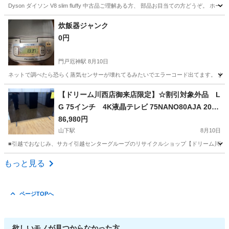
Dyson ダイソン V8 slim fluffy 中古品ご理解ある方、 部品お目当ての方どう
兵庫
尼崎市
立花駅
生活家電
炊飯器ジャンク
0円
門戸厄神駅
8月10日
ネットで調べたら恐らく蒸気センサーが壊れてるみたいでエラーコード出てます。 また
兵庫
西宮市
門戸厄神駅
キッチン家電
【ドリーム川西店御来店限定】☆割引対象外品 L
G 75インチ 4K液晶テレビ 75NANO80AJA 2025
年7月製造品 アウトレット品／クリーニング済み
86,980円
【2125560000080178】
山下駅
8月10日
■引越でおなじみ、サカイ引越センターグループのリサイクルショップ【ドリーム川西店
兵庫
川西市
山下駅
テレビ
75インチ
もっと見る
ページTOPへ
欲しいモノが見つからなかった方