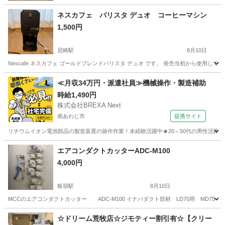
ネスカフェ バリスタ デュオ コーヒーマシン
1,500円
尼崎駅
8月10日
Nescafe ネスカフェ ゴールドブレンドバリスタ デュオ です。 発売当初から使用
兵庫
尼崎市
尼崎駅
キッチン家電
≪月収34万円・派遣社員≫機械操作・製造補助
時給1,490円
株式会社BREXA Next
南あわじ市
提携サイト
リチウムイオン電池部品の製造装置の操作作業！未経験活躍中★20～50代の男性活躍中
兵庫
南あわじ市
その他
エアコンダクトカッターADC-M100
4,000円
板宿駅
8月10日
MCCのエアコンダクトカッター ADC-M100 イナバダクト部材 LD70用 MD75 MD
兵庫
神戸市
板宿駅
季節、空調家電
☆ドリーム荒牧店☆ジモティー割引有☆【クリー