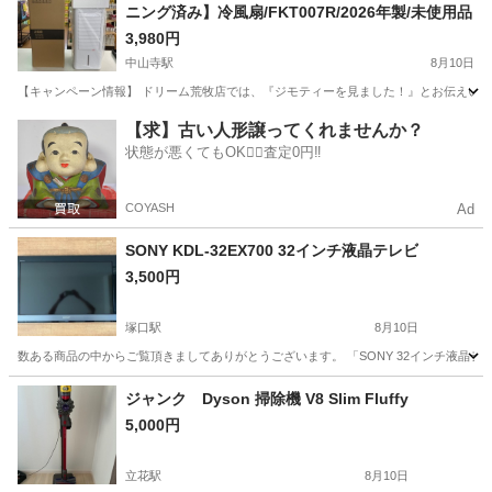
ニング済み】冷風扇/FKT007R/2026年製/未使用品
3,980円
中山寺駅
8月10日
【キャンペーン情報】 ドリーム荒牧店では、『ジモティーを見ました！』とお伝えいただ
兵庫
伊丹市
中山寺駅
季節、空調家電
ドリーム
【求】古い人形譲ってくれませんか？
状態が悪くてもOK🙆‍♀️査定0円‼️
COYASH
Ad
SONY KDL-32EX700 32インチ液晶テレビ
3,500円
塚口駅
8月10日
数ある商品の中からご覧頂きましてありがとうございます。 「SONY 32インチ液晶テレビ」のご紹介にな
兵庫
尼崎市
塚口駅
テレビ
SONY
ジャンク Dyson 掃除機 V8 Slim Fluffy
5,000円
立花駅
8月10日