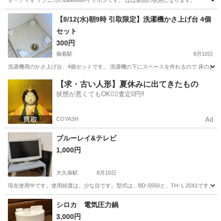
オーディオ テクニカのBluetoothイヤホンです。 ほぼ新品の状態になります。
兵庫
神戸市
六甲道駅
オーディオ
【8/12(水)朝9時 引取限定】洗濯機かさ上げ台 4個
セット
300円
御着駅
8月10日
洗濯機用のかさ上げ台、4個セットです。 洗濯機の下にスペースを作れるので 床のお掃除
兵庫
姫路市
御着駅
生活家電
【求・古い人形】夏休みに出てきたもの
状態が悪くてもOK🙆‍♀️査定0円‼️
COYASH
Ad
ブルーレイ&テレビ
1,000円
大久保駅
8月10日
現在使用中です。使用頻度は、少な目です。型式は、BD-S550と、TH-Ｌ20X1です
兵庫
明石市
大久保駅
テレビ
シロカ 電気圧力鍋
3,000円