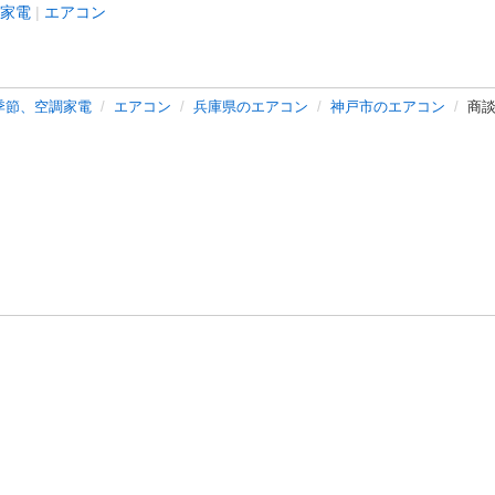
家電
エアコン
季節、空調家電
エアコン
兵庫県のエアコン
神戸市のエアコン
商
バシーポリシー
プライバシー・ステートメント
健全化に資する運用
プ
ご利用ガイド
フリーワードで探す
特定商取引法の表示
利用