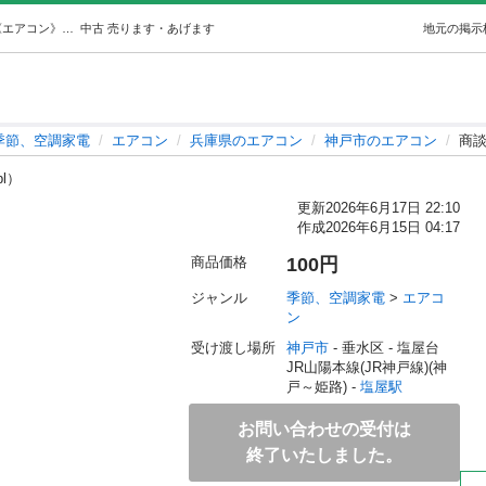
商談中。昭和エアコン (はなこ) 塩屋の季節、空調家電《エアコン》の中古あげます・譲ります｜ジモティーで不用品の処分
中古
売ります・あげます
地元の掲示
季節、空調家電
エアコン
兵庫県のエアコン
神戸市のエアコン
商
bl）
更新
2026年6月17日 22:10
作成
2026年6月15日 04:17
商品価格
100円
ジャンル
季節、空調家電
 > 
エアコ
ン
受け渡し場所
神戸市
 - 垂水区
 - 塩屋台
JR山陽本線(JR神戸線)(神
戸～姫路) - 
塩屋駅
お問い合わせの受付は
終了いたしました。