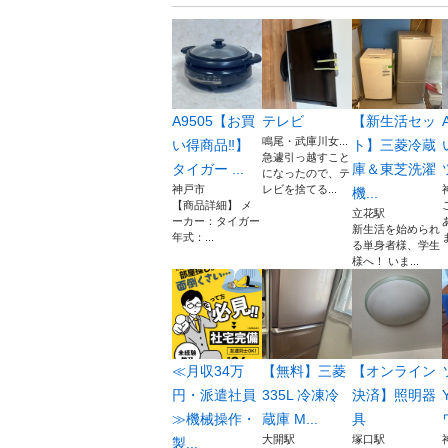
A9505【お買
テレビ
【新生活セッ
鳴尾・武庫川女...
い得商品‼】
ト】三菱冷蔵
急遽引っ越すこと
タイガー ...
庫＆東芝洗濯
になったので、テ
神戸市
レビを捨てる...
機...
【商品詳細】 メ
立花駅
ーカー：タイガー
新生活を始められ
年式：...
る単身者様、学生
様へ！ いま...
≪月収34万
【無料】三菱
【オンライン
円・派遣社員
335L 冷凍冷
決済】照明器
≫機械操作・
蔵庫 M...
具
大開駅
塚口駅
製...