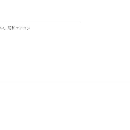
談中。昭和エアコン
方針
お問い合わせ
者情報の外部送信について