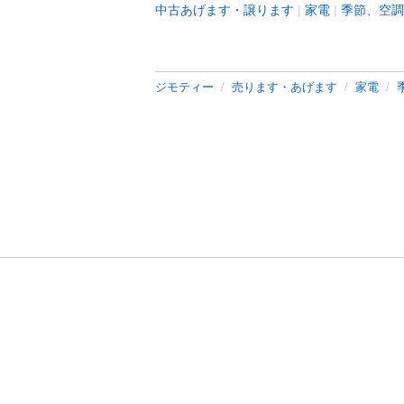
中古あげます・譲ります
家電
季節、空調
ジモティー
売ります・あげます
家電
利用規約
プライ
運営会社
サイトマッ
© 2011-
2026
Jmty, Inc.