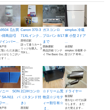
A9504【お買
Canon 370-3
ガスコンロ
simplus 冷蔵
い得商品‼】
71XLインク...
プロパン 8/17
庫 小型 2ドア
西明石駅
ツインバー...
まで
...
誤って違うカート
神戸市
西飾磨駅
余部駅
リッジを購入。 3
ご覧いただき誠に
商品詳細 リンナ
simplus 冷蔵庫 小
70X L...
ありがとうござい
イ The Basic Ga...
型 2ドア 昨年...
ます！ ...
ソニー SON
2口IHコンロ
☆ドリーム荒
ドライヤー
板宿駅
Y SA-N11 パ
（スタンド付
牧店☆ジモテ
使わないのでお譲
ワー...
き）
ィー割引有☆
りします。 まだ
神戸市
西宮駅
まだ使えます...
【...