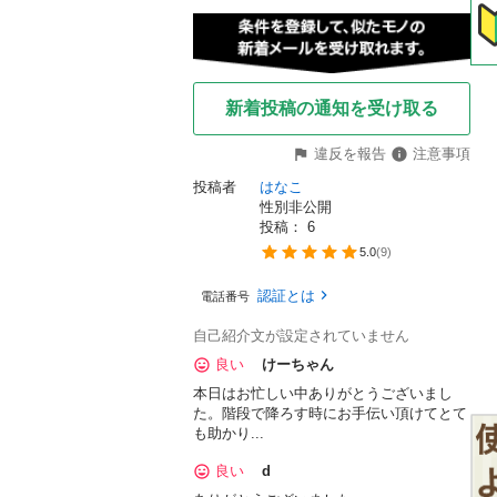
新着投稿の通知を受け取る
違反を報告
注意事項
投稿者
はなこ
性別非公開
投稿： 
6
5.0
(
9
)
認証とは
電話番号
自己紹介文が設定されていません
良い
けーちゃん
本日はお忙しい中ありがとうございまし
た。階段で降ろす時にお手伝い頂けてとて
も助かり...
良い
d