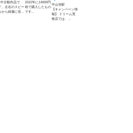
●中古動作品で
2022年に14000円
中山寺駅
す。左右のスピー
程で購入したもの
【キャンペーン情
カから綺麗に音...
です...
報】 ドリーム荒
牧店では、...