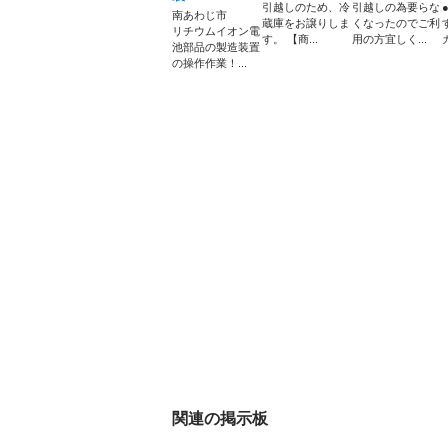
引越しのため、冷
引越しの為要らな
南あわじ市
蔵庫をお譲りしま
くなったのでご利
リチウムイオン電
す。 【商...
用の方宜しく...
池部品の製造装置
の操作作業！...
関連の掲示板