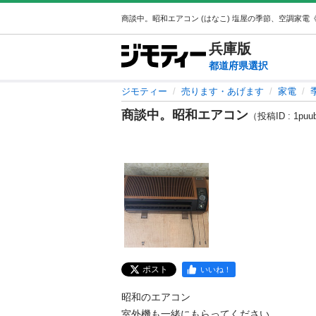
兵庫
版
都道府県選択
ジモティー
売ります・あげます
家電
商談中。昭和エアコン
（投稿ID : 1puu
ポスト
いいね！
昭和のエアコン

室外機も一緒にもらってください