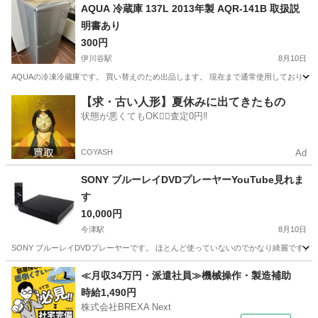
兵庫
姫路市
美容家電
ヤーマン
AQUA 冷蔵庫 137L 2013年製 AQR-141B 取扱説
明書あり
300円
伊川谷駅
8月10日
AQUAの冷凍冷蔵庫です。 買い替えのため出品します。 現在まで通常使用しており、冷蔵・冷凍
兵庫
神戸市
伊川谷駅
キッチン家電
【求・古い人形】夏休みに出てきたもの
状態が悪くてもOK🙆‍♀️査定0円‼️
COYASH
Ad
SONY ブルーレイDVDプレーヤーYouTube見れま
す
10,000円
今津駅
8月10日
SONY ブルーレイDVDプレーヤーです。 ほとんど使っていないのでかなり綺麗です。 インターネット接続で
兵庫
西宮市
今津駅
映像プレーヤー、レコーダー
≪月収34万円・派遣社員≫機械操作・製造補助
時給1,490円
株式会社BREXA Next