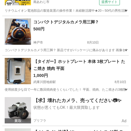
南あわじ市
提携サイト
リチウムイオン電池部品の製造装置の操作作業！未経験活躍中★20～50代の男性活躍中
兵庫
南あわじ市
その他
コンパクトデジタルカメラ用三脚？
500円
神戸市
8月10日
コンパクトデジタルカメラ用三脚？ 新品ですがパッケージに痛みがあります 画像を見
兵庫
神戸市
家電
コンパクトデジタルカメラ
【タイガー】ホットプレート 本体 3枚プレート た
こ焼き 焼肉 平面
1,000円
武庫川団地前駅
8月10日
使用頻度少な目で一年に数回焼肉使うくらいでした！ 平面、焼肉、たこ焼きの3種類のプ
兵庫
西宮市
武庫川団地前駅
家電
【求】壊れたカメラ、売ってください📷✨
状態が悪くてもOK！最大限買取します
プリフラ
Ad