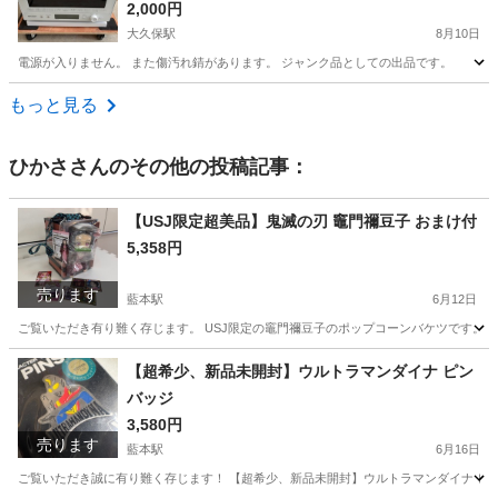
2,000円
大久保駅
8月10日
電源が入りません。 また傷汚れ錆があります。 ジャンク品としての出品です。
兵庫
明石市
大久保駅
キッチン家電
もっと見る
ひかさ
さんのその他の投稿記事：
【USJ限定超美品】鬼滅の刃 竈門禰豆子 おまけ付
5,358円
売ります
藍本駅
6月12日
ご覧いただき有り難く存じます。 USJ限定の竈門禰豆子のポップコーンバケツです。超
兵庫
三田市
藍本駅
フィギュア
【超希少、新品未開封】ウルトラマンダイナ ピン
バッジ
3,580円
売ります
藍本駅
6月16日
ご覧いただき誠に有り難く存じます！ 【超希少、新品未開封】ウルトラマンダイナ ピ