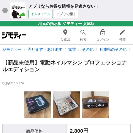
アプリならお得な情報を見逃さない！
インストール
アプリで開く
地元の掲示板 ジモティー 兵庫版
兵庫県
検索
ログイン
投稿
ジモティー
売ります・あげます
家電
その他
兵庫県のその他
【新品未使用】電動ネイルマシン プロフェッショナ
ルエディション
投稿ID: 1put7u
2,800円
商品価格