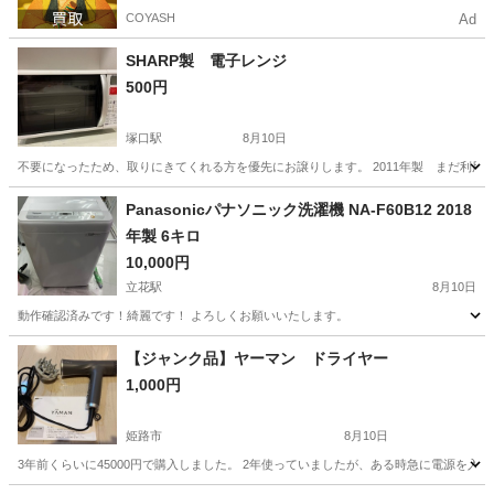
COYASH
Ad
SHARP製 電子レンジ
500円
塚口駅
8月10日
不要になったため、取りにきてくれる方を優先にお譲りします。 2011年製 まだ利
兵庫
尼崎市
塚口駅
生活家電
Panasonicパナソニック洗濯機 NA-F60B12 2018
年製 6キロ
10,000円
立花駅
8月10日
動作確認済みです！綺麗です！ よろしくお願いいたします。
兵庫
尼崎市
立花駅
生活家電
【ジャンク品】ヤーマン ドライヤー
1,000円
姫路市
8月10日
3年前くらいに45000円で購入しました。 2年使っていましたが、ある時急に電源を