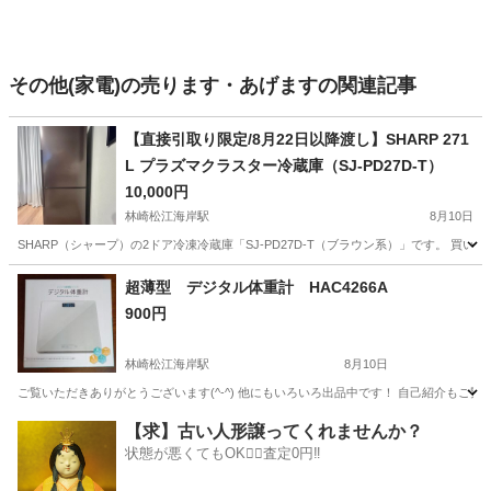
その他(家電)の売ります・あげますの関連記事
【直接引取り限定/8月22日以降渡し】SHARP 271
L プラズマクラスター冷蔵庫（SJ-PD27D-T）
10,000円
林崎松江海岸駅
8月10日
SHARP（シャープ）の2ドア冷凍冷蔵庫「SJ-PD27D-T（ブラウン系）」です。 買
兵庫
明石市
林崎松江海岸駅
キッチン家電
超薄型 デジタル体重計 HAC4266A
900円
林崎松江海岸駅
8月10日
ご覧いただきありがとうございます(^-^) 他にもいろいろ出品中です！ 自己紹介もご
兵庫
明石市
林崎松江海岸駅
その他
体重計
【求】古い人形譲ってくれませんか？
状態が悪くてもOK🙆‍♀️査定0円‼️