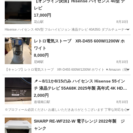
【オンライン決済】Hisense ハイセンス 40型 テ
レビ
17,000円
花山駅
8月10日
Hisense ハイセンス 40V型 フルハイビジョン 液晶テレビ 40A35G ダブルチューナー 外
兵庫
神戸市
花山駅
テレビ
レトロ電気ストーブ XR-D455 600W/1200W ホ
ワイト
8,000円
尼崎駅
8月10日
【キャンプ】レトロ電気ストーブ XR-D455 600W/1200W ホワイト ▼Amazon（
兵庫
尼崎市
尼崎駅
季節、空調家電
📌～8/11か8/15のみ ハイセンス Hisense 55イン
チ 液晶テレビ 55A68K 2025年製 高年式 4K HDR
ジャンク部品取様に
2,000円
道場南口駅
8月10日
※プロフィール必読ください お越しいただきありがとうございます 丁寧な対応を心がけ
兵庫
神戸市
道場南口駅
テレビ
55インチ
SHARP RE-WF232-W 電子レンジ 2022年製 ジ
ャンク