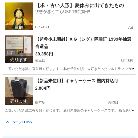
兵庫
三田市
藍本駅
その他
【求・古い人形】夏休みに出てきたもの
状態が悪くてもOK🙆‍♀️査定0円‼️
COYASH
Ad
【超希少未開封】XIG（シグ）隊員証 1999年抽選
当選品
39,358円
売ります
藍本駅
6月15日
ご覧いただき誠に有り難く存じます！ 私が子供の頃、大好きだったウルトラマンガイアの
兵庫
三田市
藍本駅
その他
【新品未使用】キャリーケース 機内持込可
2,864円
売ります
藍本駅
8月3日
ご覧いただき誠に有り難く存じます。 新品未使用のキャリーケースです。 箱もあります。 寸
兵庫
三田市
藍本駅
その他
ページTOPへ