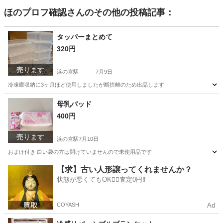
ほのプロフ確認
さんのその他の投稿記事：
タッパーまとめて
320円
売ります
浜の宮駅
7月9日
冷凍庫収納に3ヶ月ほど使用しましたが断捨離のため出品します
兵庫
加古川市
浜の宮駅
調理器具
タッパー
母乳パッド
400円
売ります
浜の宮駅
7月10日
おまけ付き 白い袋の方は開けていませんので未使用品です
兵庫
加古川市
浜の宮駅
マタニティ用品
パッド
【求】古い人形譲ってくれませんか？
状態が悪くてもOK🙆‍♀️査定0円‼️
COYASH
Ad