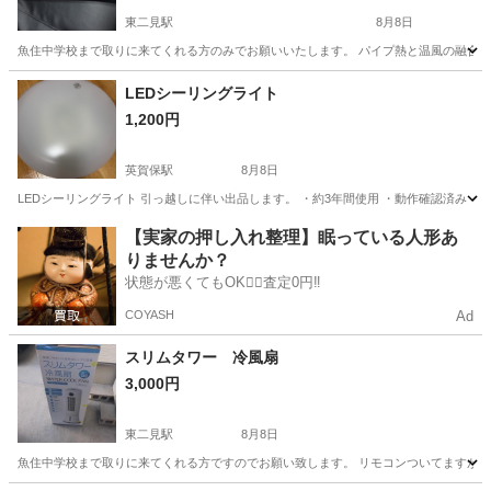
東二見駅
8月8日
魚住中学校まで取りに来てくれる方のみでお願いいたします。 パイプ熱と温風の融合（デ
兵庫
明石市
東二見駅
美容家電
ヘアアイロン
LEDシーリングライト
1,200円
英賀保駅
8月8日
LEDシーリングライト 引っ越しに伴い出品します。 ・約3年間使用 ・動作確認済み 
兵庫
姫路市
英賀保駅
生活家電
【実家の押し入れ整理】眠っている人形あ
りませんか？
状態が悪くてもOK🙆‍♀️査定0円‼️
COYASH
Ad
スリムタワー 冷風扇
3,000円
東二見駅
8月8日
魚住中学校まで取りに来てくれる方ですのでお願い致します。 リモコンついてますが電