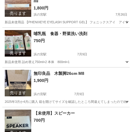
ml
1,800円
売ります
浜の宮駅
7月26日
新品未使用品 【PHENIXEYE EYELASH SUPPORT GEL】 フェニックスア
兵庫
加古川市
浜の宮駅
メイクアップ
哺乳瓶 食器・野菜洗い洗剤
750円
売ります
浜の宮駅
7月9日
新品未使用 詰め替え750ml×2 本体 800ml×1
兵庫
加古川市
浜の宮駅
ベビー用品
哺乳瓶
無印良品 木製脚26cm M8
1,900円
売ります
浜の宮駅
7月9日
2025年3月か4月に購入 箱を開けてサイズを確認したところ間違えてしまったので出
兵庫
加古川市
浜の宮駅
カーペット/マット/ラグ
フレーム
【未使用】スピーカー
700円