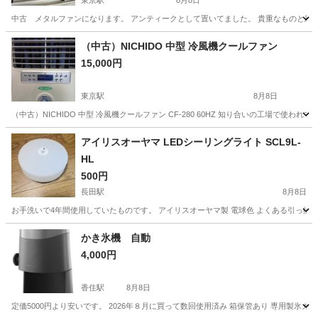
東京駅
8月8日
中古 メタルファンになります。 アンティークとして置いてました。 貴重なものと思
兵庫
神戸市
東京駅
季節、空調家電
市内
（中古）NICHIDO 中型 冷風機クールファン
15,000円
東京駅
8月8日
（中古）NICHIDO 中型 冷風機クールファン CF-280 60HZ 知り合いの工場で
兵庫
神戸市
東京駅
季節、空調家電
冷風機
アイリスオーヤマ LEDシーリングライト SCL9L-
HL
500円
長田駅
8月8日
お手洗いで4年間使用していたものです。 アイリスオーヤマ製 電球色 よくある引っ
兵庫
神戸市
長田駅
その他
かき氷機 自動
4,000円
香住駅
8月8日
定価5000円より安いです。 2026年８月に買って数回使用済み 箱保管あり 専用製氷カ