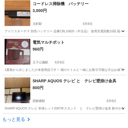
兵庫
明石市
東二見駅
季節、空調家電
タワー
コードレス掃除機 バッテリー
3,000円
元町駅
8月8日
アイリスオーヤマ 別売バッテリー 品番CBL10820（中古品） 使用充電回数15回 延べ運転1.5時
兵庫
神戸市
元町駅
生活家電
バッテリー
電気マルチポット
960円
王子公園駅
8月8日
1度箱から出しましたが未使用品です！ 猫のケトルと一緒にお取引可能な方はお値下げさせて
兵庫
神戸市
王子公園駅
キッチン家電
ポット
SHARP AQUOS テレビ と テレビ壁掛け金具
800円
西飾磨駅
8月8日
SHARP AQUOS テレビ 本体レッド2007年スタンド と テレビ壁掛け金具 鮮やかなレッドカラ
兵庫
姫路市
西飾磨駅
テレビ
もっと見る