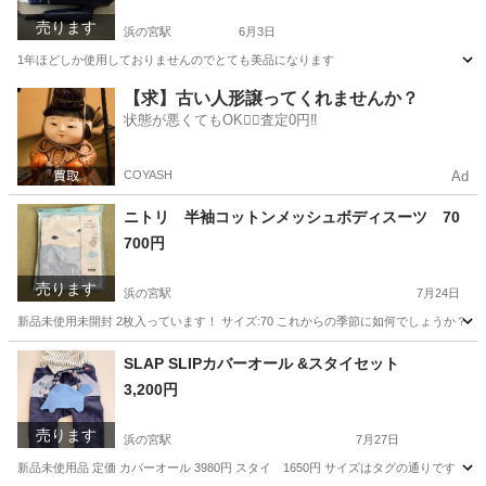
売ります
浜の宮駅
6月3日
1年ほどしか使用しておりませんのでとても美品になります
兵庫
加古川市
浜の宮駅
美容家電
コイズミ
【求】古い人形譲ってくれませんか？
状態が悪くてもOK🙆‍♀️査定0円‼️
COYASH
Ad
ニトリ 半袖コットンメッシュボディスーツ 70
700円
売ります
浜の宮駅
7月24日
新品未使用未開封 2枚入っています！ サイズ:70 これからの季節に如何でしょうか？😊
兵庫
加古川市
浜の宮駅
ベビー用品
新品
SLAP SLIPカバーオール &スタイセット
3,200円
売ります
浜の宮駅
7月27日
新品未使用品 定価 カバーオール 3980円 スタイ 1650円 サイズはタグの通りです