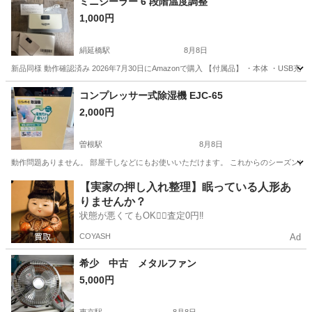
ミニシーラー 6 段階温度調整
1,000円
絹延橋駅
8月8日
新品同様 動作確認済み 2026年7月30日にAmazonで購入 【付属品】 ・本体 ・U
兵庫
川西市
絹延橋駅
キッチン家電
コンプレッサー式除湿機 EJC-65
2,000円
曽根駅
8月8日
動作問題ありません。 部屋干しなどにもお使いいただけます。 これからのシーズンに
兵庫
高砂市
曽根駅
生活家電
除湿機
【実家の押し入れ整理】眠っている人形あ
りませんか？
状態が悪くてもOK🙆‍♀️査定0円‼️
COYASH
Ad
希少 中古 メタルファン
5,000円