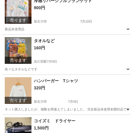
冷感リバーシブルブランケット
900円
売ります
加古川市
7月10日
新品未使用品
兵庫
加古川市
ベビー用品
ブランケット
タオルなど
160円
売ります
浜の宮駅
7月9日
色々なタオルなどです
兵庫
加古川市
浜の宮駅
ノベルティグッズ
タオル
ハンバーガー Tシャツ
320円
売ります
加古川市
7月9日
ネット購入しましたが、個数を間違えてしまいました。 完全新品未使用未開封品です サイズ:12-
兵庫
加古川市
ベビー用品
ネット
コイズミ ドライヤー
1,500円