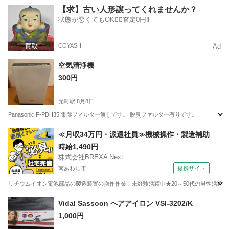
兵庫
美方郡
香住駅
家電
【求】古い人形譲ってくれませんか？
状態が悪くてもOK🙆‍♀️査定0円‼️
COYASH
Ad
空気清浄機
300円
元町駅
8月8日
Panasonic F-PDH35 集塵フィルター無しです。 脱臭ファルター有りです。
兵庫
神戸市
元町駅
季節、空調家電
PDH
≪月収34万円・派遣社員≫機械操作・製造補助
時給1,490円
株式会社BREXA Next
南あわじ市
提携サイト
リチウムイオン電池部品の製造装置の操作作業！未経験活躍中★20～50代の男性活躍中
兵庫
南あわじ市
その他
Vidal Sassoon ヘアアイロン VSI-3202/K
1,000円