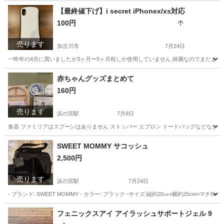
兵庫
加古川市
浜の宮駅
ベビー用品
【最終値下げ】i secret iPhonex/xs対応
100円
売ります
加古川市
7月24日
一昨年の4月に買いましたが3ヶ月〜5ヶ月程しか使用していません 綺麗なのでまだまだ使
兵庫
加古川市
携帯アクセサリー
電子マネー
赤ちゃんグッズまとめて
160円
売ります
浜の宮駅
7月9日
食器 ファミリアはスプーンはありません ストッパー エプロン トートバッグなどなど
兵庫
加古川市
浜の宮駅
ベビー用品
グッズ
SWEET MOMMY サコッシュ
2,500円
売ります
浜の宮駅
7月24日
- ブランド: SWEET MOMMY - カラー: ブラック -サイズ:縦約20㎝×横約25cm×マ
兵庫
加古川市
浜の宮駅
産後用品
サコッシュ
フェニックスアイ アイラッシュサポートジェル 9