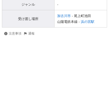
ジャンル
-
加古川市
- 尾上町池田
受け渡し場所
山陽電鉄本線 -
浜の宮駅
注意事項
通報