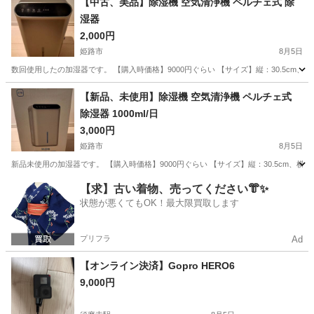
【中古、美品】除湿機 空気清浄機 ペルチェ式 除
湿器
2,000円
姫路市
8月5日
数回使用したの加湿器です。 【購入時価格】9000円ぐらい 【サイズ】縦：30.5cm、横：20.5c
兵庫
姫路市
季節、空調家電
状態
【新品、未使用】除湿機 空気清浄機 ペルチェ式
除湿器 1000ml/日
3,000円
姫路市
8月5日
新品未使用の加湿器です。 【購入時価格】9000円ぐらい 【サイズ】縦：30.5cm、横：20.5cm
兵庫
姫路市
季節、空調家電
ペルチェ
【求】古い着物、売ってください👘✨
状態が悪くてもOK！最大限買取します
プリフラ
Ad
【オンライン決済】Gopro HERO6
9,000円