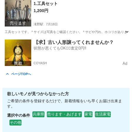
兵庫
加東市
滝野駅
その他
工具
1.工具セット
1,200円
売ります
滝野駅
7月18日
工具セットです。 * サイズは写真をご確認ください。 * サビや汚れ、ホコリがあります
兵庫
加東市
滝野駅
その他
【求】古い人形譲ってくれませんか？
状態が悪くてもOK🙆‍♀️査定0円‼️
COYASH
Ad
ページTOPへ
欲しいモノが見つからなかった方
ご希望の条件を登録するだけで、新着情報をいち早くお届け出来ま
す。
兵庫県
売ります・あげます
家電
生活家電
選択中の条件
その他