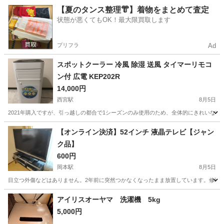
兵庫
神戸市
西神南駅
生活家電
【夏のタンス整理👘】着物をまとめて査定
状態が悪くてもOK！最大限買取します
プリフラ
Ad
スポットクーラー 冷風 除湿 送風 タイマーリモコ
ン付 広電 KEP202R
14,000円
西宮駅
8月5日
2021年購入ですが、引っ越しの都合で1シーズンのみ使用のため、全体的にきれいな状
兵庫
西宮市
西宮駅
季節、空調家電
【オンライン決済】52インチ 液晶テレビ【ジャン
ク品】
600円
岡本駅
8月5日
目立つ外傷などはありません。2年前に突然つかなくなったまま放置しています。修理方
兵庫
神戸市
岡本駅
テレビ
アイリスオーヤマ 洗濯機 5kg
5,000円