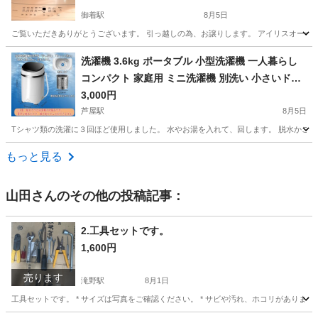
御着駅
8月5日
ご覧いただきありがとうございます。 引っ越しの為、お譲りします。 アイリスオーヤマ 
兵庫
姫路市
御着駅
生活家電
洗濯機 3.6kg ポータブル 小型洗濯機 一人暮らし
コンパクト 家庭用 ミニ洗濯機 別洗い 小さいドラ
ム式洗濯機 ひとり暮らし用 節水 半自動
3,000円
芦屋駅
8月5日
Tシャツ類の洗濯に３回ほど使用しました。 水やお湯を入れて、回します。 脱水かごが
兵庫
神戸市
芦屋駅
生活家電
もっと見る
山田
さんのその他の投稿記事：
2.工具セットです。
1,600円
売ります
滝野駅
8月1日
工具セットです。 * サイズは写真をご確認ください。 * サビや汚れ、ホコリがあります