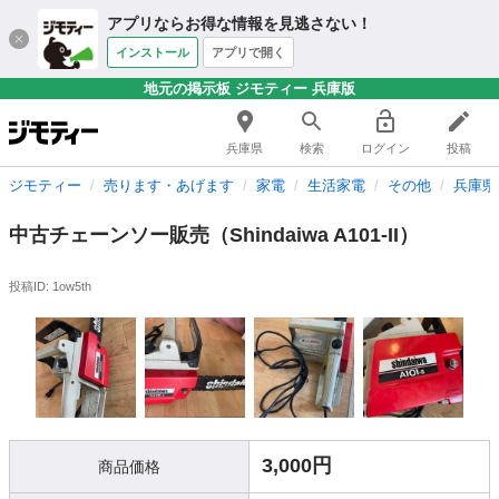
アプリならお得な情報を見逃さない！
インストール
アプリで開く
地元の掲示板 ジモティー 兵庫版
兵庫県
検索
ログイン
投稿
ジモティー
売ります・あげます
家電
生活家電
その他
兵庫県
中古チェーンソー販売（Shindaiwa A101-II）
投稿ID: 1ow5th
3,000円
商品価格