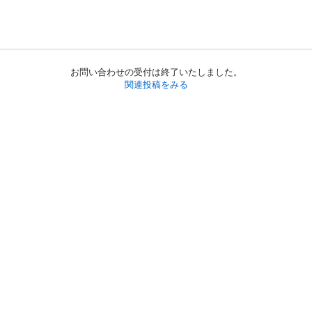
お問い合わせの受付は終了いたしました。
関連投稿をみる
初めての方へ
利用規約
プライバシーポリシー
プライバシー・ステートメント
健全化に資する運用方針
お問い合わせ
運営会社
サイトマップ
ご利用ガイド
フリーワードで探す
PC版で表示
都道府県選択
特定商取引法の表示
利用者情報の外部送信について