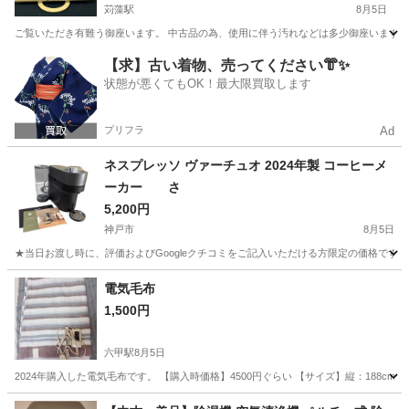
苅藻駅
8月5日
ご覧いただき有難う御座います。 中古品の為、使用に伴う汚れなどは多少御座いますの
兵庫
神戸市
苅藻駅
テレビ
カラーテレビ
【求】古い着物、売ってください👘✨
状態が悪くてもOK！最大限買取します
プリフラ
Ad
ネスプレッソ ヴァーチュオ 2024年製 コーヒーメ
ーカー さ
5,200円
神戸市
8月5日
★当日お渡し時に、評価およびGoogleクチコミをご記入いただける方限定の価格です。 
兵庫
神戸市
キッチン家電
電気毛布
1,500円
六甲駅
8月5日
2024年購入した電気毛布です。 【購入時価格】4500円ぐらい 【サイズ】縦：188
兵庫
神戸市
六甲駅
季節、空調家電
プロテクター