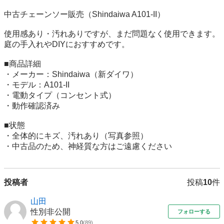
中古チェーンソー販売（Shindaiwa A101-II）

使用感あり・汚れありですが、まだ問題なく使用できます。

庭の手入れやDIYにおすすめです。

■商品詳細

・メーカー：Shindaiwa（新ダイワ）

・モデル：A101-II

・電動タイプ（コンセント式）

・動作確認済み

■状態

・全体的にキズ、汚れあり（写真参照）

・中古品のため、神経質な方はご遠慮ください
投稿者
投稿
10
件
山田
性別非公開
フォローする
5.0
(
89
)