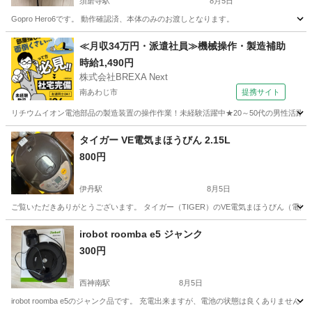
須磨寺駅
8月5日
Gopro Hero6です。 動作確認済、本体のみのお渡しとなります。
兵庫
神戸市
須磨寺駅
カメラ
Gopro
≪月収34万円・派遣社員≫機械操作・製造補助
時給1,490円
株式会社BREXA Next
南あわじ市
提携サイト
リチウムイオン電池部品の製造装置の操作作業！未経験活躍中★20～50代の男性活躍中
兵庫
南あわじ市
その他
タイガー VE電気まほうびん 2.15L
800円
伊丹駅
8月5日
ご覧いただきありがとうございます。 タイガー（TIGER）のVE電気まほうびん（電気ポット）です。 
兵庫
伊丹市
伊丹駅
キッチン家電
irobot roomba e5 ジャンク
300円
西神南駅
8月5日
irobot roomba e5のジャンク品です。 充電出来ますが、電池の状態は良くありま