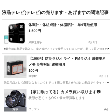
液晶テレビ(テレビ)の売ります・あげますの関連記事
体重計・体組成計・体脂肪計 単4電池使用
1,500円
武庫之荘駅
8月9日
■数年前に新品で購入し、妻と娘がメインで使用していましたが、新しく買い替えたので今回
兵庫
尼崎市
武庫之荘駅
美容家電
体組成計
【100均】防災ラジオ ライト FMラジオ 避難場所
メモ 災害対応 避難用具
100円
垂水駅
8月9日
防災用品として必要となるものです テスト用に発電させただけの新品です ライト・ラジ
兵庫
神戸市
垂水駅
生活家電
用具
【家に眠ってる】カメラ買い取ります📷
状態が悪くてもOK！最大限買取します
プリフラ
Ad