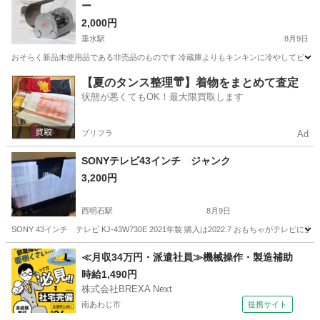
ー
2,000円
垂水駅
8月9日
おそらく新品未使用品である非売品のものです 冷蔵庫よりもキンキンに冷やしてビー
兵庫
神戸市
垂水駅
生活家電
【夏のタンス整理👘】着物をまとめて査定
状態が悪くてもOK！最大限買取します
プリフラ
Ad
SONYテレビ43インチ ジャンク
3,200円
西明石駅
8月9日
SONY 43インチ テレビ KJ-43W730E 2021年製 購入は2022.7 おもちゃが
兵庫
明石市
西明石駅
テレビ
≪月収34万円・派遣社員≫機械操作・製造補助
時給1,490円
株式会社BREXA Next
南あわじ市
提携サイト