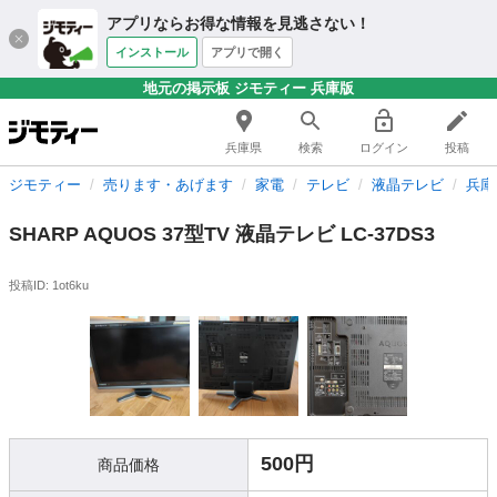
アプリならお得な情報を見逃さない！
インストール
アプリで開く
地元の掲示板 ジモティー 兵庫版
兵庫県
検索
ログイン
投稿
ジモティー
売ります・あげます
家電
テレビ
液晶テレビ
兵庫
SHARP AQUOS 37型TV 液晶テレビ LC-37DS3
投稿ID: 1ot6ku
500円
商品価格