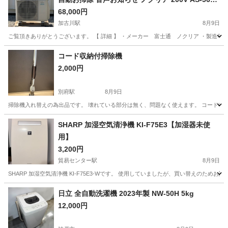
2E8洗浄済み ! 保証付 ! 取り外し無料 ! !
68,000円
加古川駅
8月9日
ご覧頂きありがとうございます。 【 詳細 】 ・メーカー 富士通 ノクリア ・製造年 202
兵庫
加古川市
加古川駅
季節、空調家電
屋根
コード収納付掃除機
2,000円
別府駅
8月9日
掃除機入れ替えの為出品です。 壊れている部分は無く、問題なく使えます。 コード収
兵庫
加古川市
別府駅
生活家電
コード
SHARP 加湿空気清浄機 KI-F75E3【加湿器未使
用】
3,200円
貿易センター駅
8月9日
SHARP 加湿空気清浄機 KI-F75E3-Wです。 使用していましたが、買い替えのた
兵庫
神戸市
貿易センター駅
季節、空調家電
日立 全自動洗濯機 2023年製 NW-50H 5kg
12,000円