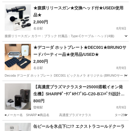
★腹膜リリースガン★交換ヘッド付★USED/使用
品★
2,000円
名谷駅
8月9日
腹膜リリースガン カラー：ブラック 付属品：Type-Cケーブル・ヘッド(4個) 
兵庫
神戸市
名谷駅
美容家電
商品
★デコーダ ホットプレート★DEC001★BRUNOサ
ードパーティー品★使用品/USED★
2,000円
名谷駅
8月9日
Decoda デコーダ ホットプレート DEC001 ビックカメラ オリジナル (BRUNOサー
兵庫
神戸市
名谷駅
キッチン家電
【高濃度プラズマクラスター25000搭載イオン発
生機】SHARPﾎﾟｰﾀﾌﾞﾙﾀｲﾌﾟIG-C20-Bｺﾝﾊﾟｸﾄ設計の
美✨️中古品
800円
曽根駅
8月9日
■メーカー名 SHARP ■商品名 高濃度プラズマクラス ター25000搭載イ
兵庫
高砂市
曽根駅
季節、空調家電
イオン
缶ビールを氷点下に!? エクストラコールドクーラ