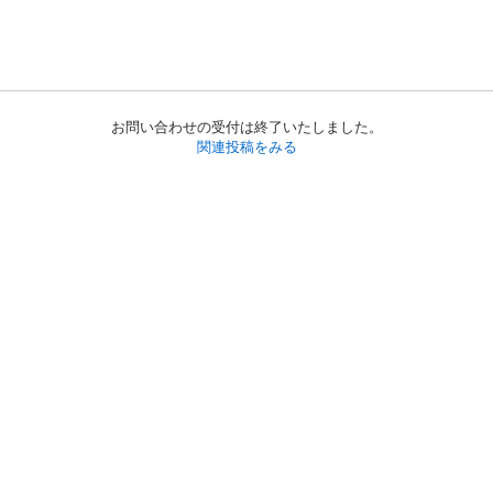
お問い合わせの受付は終了いたしました。
関連投稿をみる
初めての方へ
利用規約
プライバシーポリシー
プライバシー・ステートメント
健全化に資する運用方針
お問い合わせ
運営会社
サイトマップ
ご利用ガイド
フリーワードで探す
PC版で表示
都道府県選択