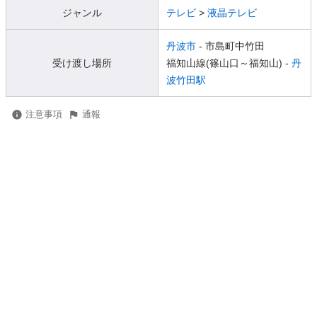
ジャンル
テレビ
>
液晶テレビ
丹波市
- 市島町中竹田
受け渡し場所
福知山線(篠山口～福知山) -
丹
波竹田駅
注意事項
通報