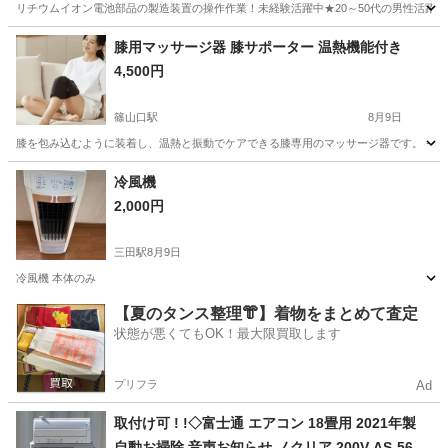
リチウムイオン電池部品の製造装置の操作作業！未経験活躍中★20～50代の男性活躍中
兵庫
南あわじ市
その他
膝用マッサージ器 膝サポーター 温熱機能付き
4,500円
篠山口駅
8月9日
膝を包み込むように装着し、温熱と振動でケアできる膝専用のマッサージ器です。 - 用途: 膝用マッ
兵庫
丹波篠山市
篠山口駅
美容家電
温熱
冷風機
2,000円
三田駅
8月9日
冷風機 本体のみ
兵庫
三田市
三田駅
季節、空調家電
【夏のタンス整理👘】着物をまとめて査定
状態が悪くてもOK！最大限買取します
プリフラ
Ad
取付け可 ! !◇富士通 エアコン 18畳用 2021年製
自動お掃除 音声お知らせ ノクリア 200V AS-560C