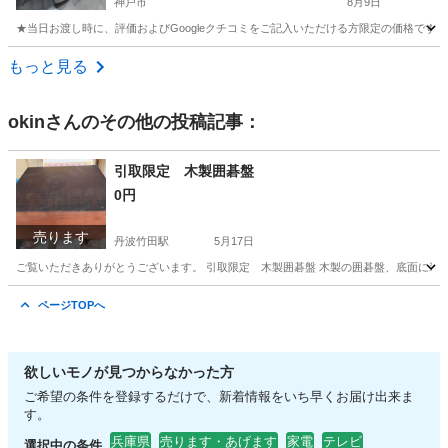
神戸市
8月9日
★当日お渡し時に、評価およびGoogleクチコミをご記入いただける方限定の価格です。 ご了
兵庫
神戸市
生活家電
画像
もっと見る
okin
さんのその他の投稿記事：
引取限定 木製囲碁盤
0円
売ります
丹波竹田駅
5月17日
ご覧いただきありがとうございます。 引取限定 木製囲碁盤 木製の囲碁盤、底面に装飾が施
兵庫
丹波市
丹波竹田駅
その他
木製
ページTOPへ
欲しいモノが見つからなかった方
ご希望の条件を登録するだけで、新着情報をいち早くお届け出来ま
す。
兵庫県
売ります・あげます
家電
テレビ
選択中の条件