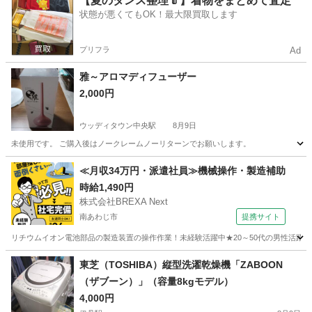
【夏のタンス整理👘】着物をまとめて査定
状態が悪くてもOK！最大限買取します
プリフラ
Ad
雅～アロマディフューザー
2,000円
ウッディタウン中央駅
8月9日
未使用です。 ご購入後はノークレームノーリターンでお願いします。
兵庫
三木市
ウッディタウン中央駅
季節、空調家電
≪月収34万円・派遣社員≫機械操作・製造補助
時給1,490円
アロマディフューザー
株式会社BREXA Next
南あわじ市
提携サイト
リチウムイオン電池部品の製造装置の操作作業！未経験活躍中★20～50代の男性活躍中
兵庫
南あわじ市
その他
東芝（TOSHIBA）縦型洗濯乾燥機「ZABOON
（ザブーン）」（容量8kgモデル）
4,000円