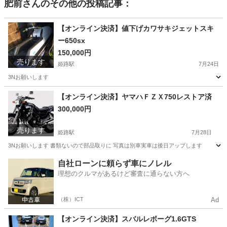
肥前
さんのその他の投稿記事：
【オンライン決済】値下げカワサキジェットスキ
ー650sx
150,000円
売ります
姫路駅
7月24日
3Nお願いします
兵庫
姫路市
姫路駅
マリンスポーツ
【オンライン決済】ヤマハＦＺＸ750レストア済
300,000円
売ります
姫路駅
7月28日
3Nお願いします 書類ないので部品取りに 写真は別車実車は後日アップします
兵庫
姫路市
姫路駅
ヤマハ
FZX
自社ローンに頼らず車にノレル
理想のクルマがあるけど審査に通らない方へ
（株）ICT
Ad
【オンライン決済】スバルレボーグ1.6GTS