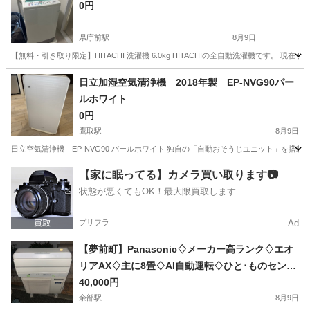
0円
県庁前駅
8月9日
【無料・引き取り限定】HITACHI 洗濯機 6.0kg HITACHIの全自動洗濯機です
兵庫
神戸市
県庁前駅
生活家電
日立加湿空気清浄機 2018年製 EP-NVG90パー
ルホワイト
0円
鷹取駅
8月9日
日立空気清浄機 EP-NVG90 パールホワイト 独自の「自動おそうじユニット」を搭
兵庫
神戸市
鷹取駅
季節、空調家電
【家に眠ってる】カメラ買い取ります📷
状態が悪くてもOK！最大限買取します
プリフラ
Ad
【夢前町】Panasonic♢ メーカー高ランク♢ エオ
リアAX♢ 主に8畳♢ AI自動運転♢ ひと･ものセンサ
ー♢ 日射センサー♢ 自動お掃除機能♢ 空気清浄機
40,000円
能♢ ナノイーX♢ 衣類乾燥♢ 無線LAN内蔵♢ スマー
余部駅
8月9日