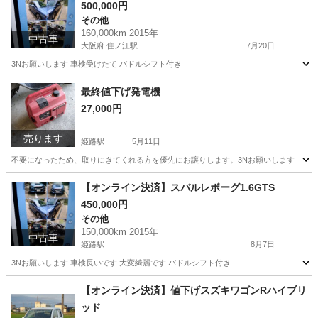
500,000円
その他
160,000km 2015年
中古車
大阪府 住ノ江駅
7月20日
3Nお願いします 車検受けたて パドルシフト付き
大阪
大阪市
住ノ江駅
その他
最終値下げ発電機
27,000円
売ります
姫路駅
5月11日
不要になったため、取りにきてくれる方を優先にお譲りします。3Nお願いします
兵庫
姫路市
姫路駅
その他
譲り
【オンライン決済】スバルレボーグ1.6GTS
450,000円
その他
150,000km 2015年
中古車
姫路駅
8月7日
3Nお願いします 車検長いです 大変綺麗です パドルシフト付き
兵庫
姫路市
姫路駅
その他
【オンライン決済】値下げスズキワゴンRハイブリ
ッド