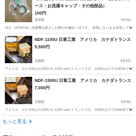
ース・お洗濯キャップ・その他部品）
100円
荒井駅
8月9日
日立（HITACHI）洗濯機を購入した際の付属品一式です。 使用しないまま保管してお
兵庫
高砂市
荒井駅
生活家電
NDF-1100U 日章工業 アメリカ カナダトランス
5,500円
宝殿駅
8月9日
アメリカ、カナダ向けの100V In, 120V outのトランスです。1100Uなので110
兵庫
加古川市
宝殿駅
その他
カナダ
NDF-1500U 日章工業 アメリカ カナダトランス
7,000円
宝殿駅
8月9日
アメリカ、カナダ向けの100V In, 120V outのトランスです。1500Uなので150
兵庫
加古川市
宝殿駅
その他
アメリカ
もっと見る