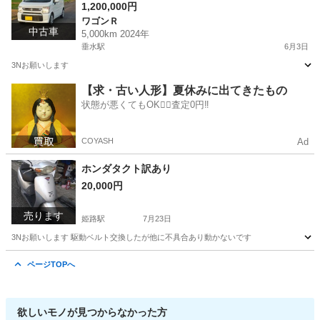
1,200,000円
ワゴンＲ
中古車
5,000km 2024年
垂水駅
6月3日
3Nお願いします
兵庫
神戸市
垂水駅
ワゴンＲ
ワゴンR
【求・古い人形】夏休みに出てきたもの
状態が悪くてもOK🙆‍♀️査定0円‼️
COYASH
Ad
ホンダタクト訳あり
20,000円
売ります
姫路駅
7月23日
3Nお願いします 駆動ベルト交換したが他に不具合あり動かないです
兵庫
姫路市
姫路駅
ホンダ
ページTOPへ
欲しいモノが見つからなかった方