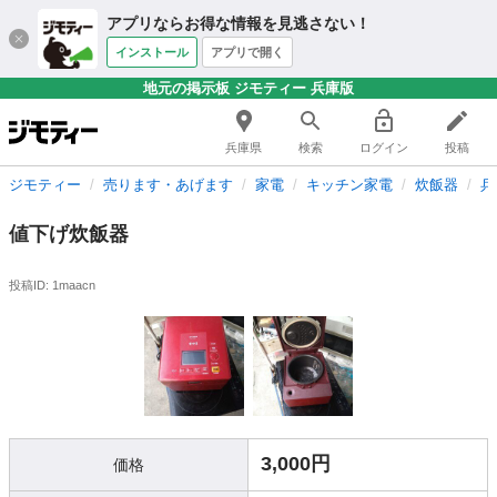
アプリならお得な情報を見逃さない！
インストール
アプリで開く
地元の掲示板 ジモティー 兵庫版
兵庫県
検索
ログイン
投稿
ジモティー
売ります・あげます
家電
キッチン家電
炊飯器
兵
値下げ炊飯器
投稿ID: 1maacn
3,000円
価格