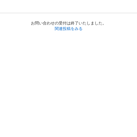
お問い合わせの受付は終了いたしました。
関連投稿をみる
初めての方へ
利用規約
プライバシーポリシー
プライバシー・ステートメント
健全化に資する運用方針
お問い合わせ
運営会社
サイトマップ
ご利用ガイド
フリーワードで探す
PC版で表示
都道府県選択
特定商取引法の表示
利用者情報の外部送信について