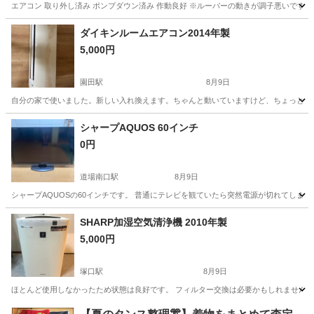
トフォン対応
エアコン 取り外し済み ポンプダウン済み 作動良好 ※ルーバーの動きが調子悪いですが
兵庫
姫路市
余部駅
季節、空調家電
冷房
ダイキンルームエアコン2014年製
5,000円
園田駅
8月9日
自分の家で使いました。新しい入れ換えます。ちゃんと動いていますけど、ちょっと普
兵庫
尼崎市
園田駅
季節、空調家電
シャープAQUOS 60インチ
0円
道場南口駅
8月9日
シャープAQUOSの60インチです。 普通にテレビを観ていたら突然電源が切れてしまい
兵庫
神戸市
道場南口駅
テレビ
SHARP加湿空気清浄機 2010年製
5,000円
塚口駅
8月9日
ほとんど使用しなかったため状態は良好です。 フィルター交換は必要かもしれません。
兵庫
尼崎市
塚口駅
季節、空調家電