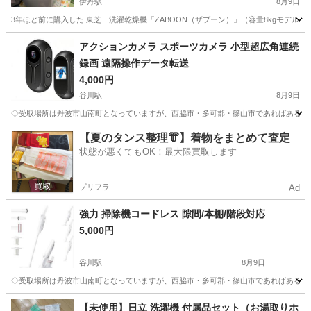
伊丹駅
8月9日
3年ほど前に購入した 東芝 洗濯乾燥機「ZABOON（ザブーン）」（容量8kgモデル）です。 【
兵庫
伊丹市
伊丹駅
生活家電
アクションカメラ スポーツカメラ 小型超広角連続
録画 遠隔操作データ転送
4,000円
谷川駅
8月9日
◇受取場所は丹波市山南町となっていますが、西脇市・多可郡・篠山市であればある程度
兵庫
丹波市
谷川駅
カメラ
【夏のタンス整理👘】着物をまとめて査定
状態が悪くてもOK！最大限買取します
プリフラ
Ad
強力 掃除機コードレス 隙間/本棚/階段対応
5,000円
谷川駅
8月9日
◇受取場所は丹波市山南町となっていますが、西脇市・多可郡・篠山市であればある程度
兵庫
丹波市
谷川駅
生活家電
​【未使用】日立 洗濯機 付属品セット（お湯取りホ