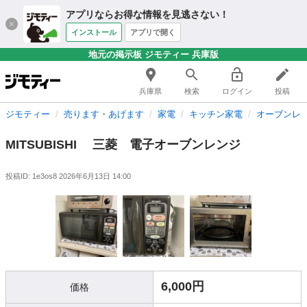
アプリならお得な情報を見逃さない！
インストール
アプリで開く
地元の掲示板 ジモティー 兵庫版
兵庫県
検索
ログイン
投稿
ジモティー
売ります・あげます
家電
キッチン家電
オーブンレ
MITSUBISHI 三菱 電子オーブンレンジ
投稿ID: 1e3os8
2026年6月13日 14:00
6,000円
価格