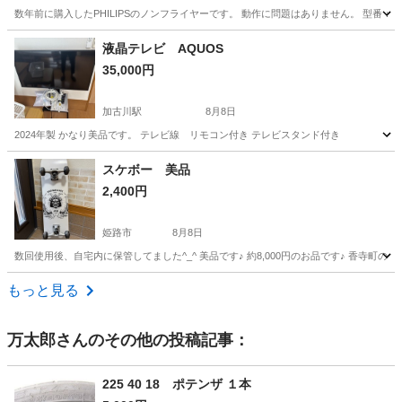
数年前に購入したPHILIPSのノンフライヤーです。 動作に問題はありません。 型番：HD953
兵庫
神戸市
上沢駅
キッチン家電
液晶テレビ AQUOS
35,000円
加古川駅
8月8日
2024年製 かなり美品です。 テレビ線 リモコン付き テレビスタンド付き
兵庫
加古川市
加古川駅
テレビ
スケボー 美品
2,400円
姫路市
8月8日
数回使用後、自宅内に保管してました^_^ 美品です♪ 約8,000円のお品です♪ 香寺町の
兵庫
姫路市
キッチン家電
スケボー
もっと見る
万太郎
さんのその他の投稿記事：
225 40 18 ポテンザ １本