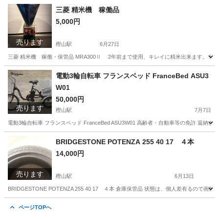
兵庫
小野市
樫山駅
キッチン家電
兵庫
加東市
三菱 精米機 稼働品
5,000円
日本へそ公園駅
キッチン家電
SHARP
売ります
樫山駅
6月27日
三菱 精米機 稼働・保管品 MRA300Ⅱ 2年前まで使用、キレイに精米出来ます。 現
兵庫
小野市
樫山駅
キッチン家電
兵庫
加東市
電動3輪自転車 フランスベッド FranceBed ASU3
W01
日本へそ公園駅
キッチン家電
再利用
50,000円
売ります
樫山駅
7月7日
電動3輪自転車 フランスベッド FranceBed ASU3W01 高齢者・自動車等の免許
兵庫
小野市
樫山駅
三輪車
フランスベッド
BRIDGESTONE POTENZA 255 40 17 ４本
14,000円
売ります
樫山駅
6月13日
BRIDGESTONE POTENZA 255 40 17 ４本 倉庫保管品 状態は、個人差有る
兵庫
小野市
樫山駅
タイヤ、ホイール
兵庫
加東市
ページTOPへ