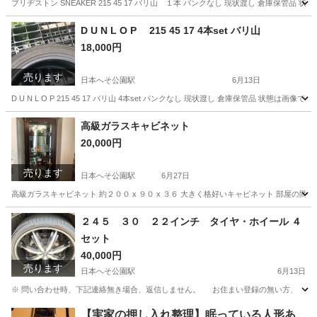
ブリヂストン SNEAKER 215 45 17 バリ山 １本 パンクなし 現状渡し 倉庫保管
兵庫
小野市
樫山駅
タイヤ、ホイール
兵庫
加東市
D U N L O P 215 45 17 4本set バリ山
18,000円
日本へそ公園駅
タイヤ、ホイール
ブリヂストン
売ります
日本へそ公園駅
6月13日
D U N L O P 215 45 17 バリ山 4本set パンクなし 現状渡し 倉庫保管品 状態
兵庫
小野市
日本へそ公園駅
タイヤ、ホイール
場所
高級ガラスキャビネット
20,000円
売ります
日本へそ公園駅
6月27日
高級ガラスキャビネット 約２００ x ９０ x ３６ 大きく格好いキャビネット 部屋の
兵庫
西脇市
日本へそ公園駅
収納家具
ガラス
２４５ ３０ ２２インチ タイヤ・ホイール ４
セット
40,000円
売ります
日本へそ公園駅
6月13日
※ 問い合わせ時、下記連絡無き場合、返信しません。 お住まい登録の無い方、 お住ま
兵庫
小野市
日本へそ公園駅
タイヤ、ホイール
22インチ
【実家の押し入れ整理】眠っている人形あ