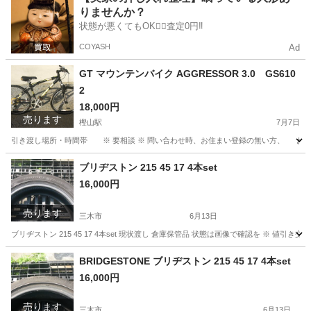
りませんか？
状態が悪くてもOK🙆‍♀️査定0円‼️
COYASH
Ad
GT マウンテンバイク AGGRESSOR 3.0 GS610
2
18,000円
売ります
樫山駅
7月7日
引き渡し場所・時間帯 ※ 要相談 ※ 問い合わせ時、お住まい登録の無い方、 お住まいをお
兵庫
小野市
樫山駅
マウンテンバイク
AGGRESSOR
ブリヂストン 215 45 17 4本set
16,000円
売ります
三木市
6月13日
ブリヂストン 215 45 17 4本set 現状渡し 倉庫保管品 状態は画像で確認を ※ 値引
兵庫
三木市
タイヤ、ホイール
ブリヂストン
BRIDGESTONE ブリヂストン 215 45 17 4本set
16,000円
売ります
三木市
6月13日