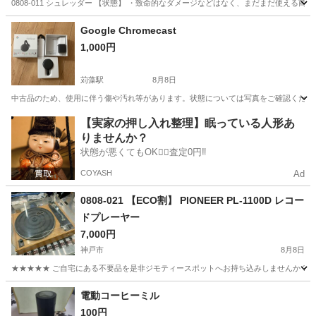
0808-011 シュレッダー 【状態】 ・致命的なダメージなどはなく、まだまだ使える
兵庫
西宮市
生活家電
現地
Google Chromecast
1,000円
苅藻駅
8月8日
中古品のため、使用に伴う傷や汚れ等があります。状態については写真をご確認ください。
兵庫
神戸市
苅藻駅
テレビ
状態
【実家の押し入れ整理】眠っている人形あ
りませんか？
状態が悪くてもOK🙆‍♀️査定0円‼️
COYASH
Ad
0808-021 【ECO割】 PIONEER PL-1100D レコー
ドプレーヤー
7,000円
神戸市
8月8日
★★★★★ ご自宅にある不要品を是非ジモティースポットへお持ち込みしませんか？ 家
兵庫
神戸市
オーディオ
PIONEER
電動コーヒーミル
100円