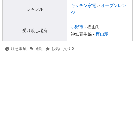
キッチン家電
>
オーブンレン
ジャンル
ジ
小野市
- 樫山町
受け渡し場所
神鉄粟生線 -
樫山駅
注意事項
通報
お気に入り 3