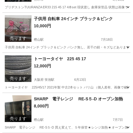
ブリヂストンTUURANZA ER33 215 45 17 4本set 現状渡し 倉庫保管品 状態
兵庫
三木市
タイヤ、ホイール
ブリヂストン
子供用 自転車 24インチ ブラック＆ピンク
10,000円
売ります
樫山駅
7月18日
子供用 自転車 24インチ ブラック＆ピンク パンク無し、若干の錆・キズなどあります
兵庫
小野市
樫山駅
ロードバイク
兵庫
加東市
トーヨータイヤ 225 45 17
12,000円
日本へそ公園駅
ロードバイク
24インチ
売ります
大阪府 蛍池駅
6月13日
トーヨータイヤ 225/45/17 2021年製 中古2本セット バリ山 （個人差有、画像で確
大阪
豊中市
蛍池駅
タイヤ、ホイール
大阪
大阪市
SHARP 電子レンジ RE-S５-D オーブン加熱
8,000円
福島駅
タイヤ、ホイール
トーヨータイヤ
売ります
樫山駅
7月7日
SHARP 電子レンジ RE-S５-D 買え変えて、５年保管 ■ レンジ加熱 ■ オーブン加熱 ■トースター