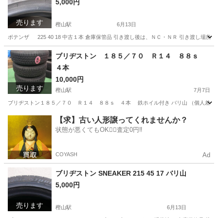
5,000円
売ります
樫山駅
6月13日
ポテンザ 225 40 18 中古１本 倉庫保管品 引き渡し後は、ＮＣ・ＮＲ 引き渡し場
兵庫
小野市
樫山駅
タイヤ、ホイール
大阪
豊中市
ブリヂストン １８５／７０ Ｒ１４ ８８ｓ
４本
蛍池駅
タイヤ、ホイール
ポテンザ
10,000円
売ります
樫山駅
7月7日
ブリヂストン１８５／７０ Ｒ１４ ８８ｓ ４本 鉄ホイル付き バリ山 （個人差有
兵庫
小野市
樫山駅
タイヤ、ホイール
大阪
豊中市
【求】古い人形譲ってくれませんか？
状態が悪くてもOK🙆‍♀️査定0円‼️
蛍池駅
タイヤ、ホイール
ブリヂストン
COYASH
Ad
ブリヂストン SNEAKER 215 45 17 バリ山
5,000円
売ります
樫山駅
6月13日