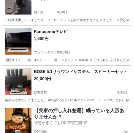
網干駅
8月8日
一時期使用していましたが、コーヒーマシンを購入後使わなくなりました。 必要な方がい
兵庫
揖保郡
網干駅
キッチン家電
Panasonicテレビ
1,500円
フラワータウン駅
8月8日
画面サイズ 縦 49センチ 横 88センチ 2016年製 リモコン有り 今日取りに
兵庫
三田市
フラワータウン駅
家電
BOSE 5.1サラウンドシステム スピーカーセット
20,000円
仁豊野駅
8月8日
実家の掃除で出て来ました。 AIで調べると Lifestyle 25 Series II（LS25
兵庫
姫路市
仁豊野駅
オーディオ
【実家の押し入れ整理】眠っている人形あ
りませんか？
状態が悪くてもOK🙆‍♀️査定0円‼️
COYASH
Ad