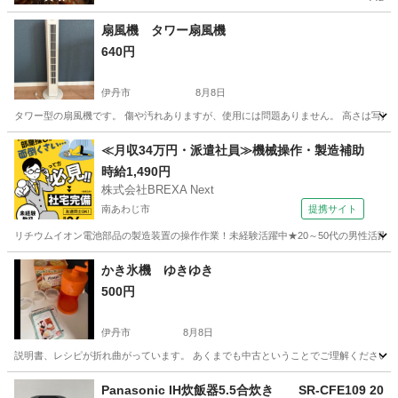
扇風機 タワー扇風機
640円
伊丹市
8月8日
タワー型の扇風機です。 傷や汚れありますが、使用には問題ありません。 高さは写真を
兵庫
伊丹市
季節、空調家電
≪月収34万円・派遣社員≫機械操作・製造補助
時給1,490円
株式会社BREXA Next
南あわじ市
提携サイト
リチウムイオン電池部品の製造装置の操作作業！未経験活躍中★20～50代の男性活躍中
兵庫
南あわじ市
その他
かき氷機 ゆきゆき
500円
伊丹市
8月8日
説明書、レシピが折れ曲がっています。 あくまでも中古ということでご理解ください。
兵庫
伊丹市
キッチン家電
かき氷
Panasonic IH炊飯器5.5合炊き SR-CFE109 20