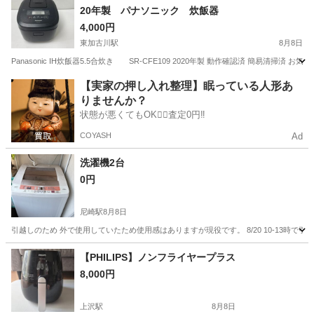
20年製 パナソニック 炊飯器
4,000円
東加古川駅
8月8日
Panasonic IH炊飯器5.5合炊き SR-CFE109 2020年製 動作確認済 簡易清
兵庫
加古川市
東加古川駅
キッチン家電
【実家の押し入れ整理】眠っている人形あ
りませんか？
状態が悪くてもOK🙆‍♀️査定0円‼️
COYASH
Ad
洗濯機2台
0円
尼崎駅
8月8日
引越しのため 外で使用していたため使用感はありますが現役です。 8/20 10-13時で
兵庫
尼崎市
尼崎駅
生活家電
現役
【PHILIPS】ノンフライヤープラス
8,000円
上沢駅
8月8日