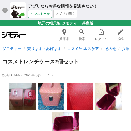
アプリならお得な情報を見逃さない！
インストール
アプリで開く
地元の掲示板 ジモティー 兵庫版
兵庫県
検索
ログイン
投稿
ジモティー
売ります・あげます
コスメ/ヘルスケア
その他
兵庫
コスメトレンチケース2個セット
投稿ID: 146est
2026年5月2日 17:57