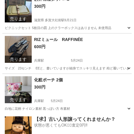
300円
売ります
滋賀県 多賀大社前駅
6月21日
ピクニックセット 5枚目の図 上のクラーボックスはありません 未使用品
滋賀
犬上郡
多賀大社前駅
食器
RIZミュール RAFFINÉE
600円
売ります
兵庫駅
5月24日
サイズ 23センチ EEと、書いていますが細身でスッキリ見えます 殆ど履いていま
兵庫
神戸市
兵庫駅
靴
化粧ポーチ 2個
300円
売ります
兵庫駅
5月24日
白地に花柄 ナイロン素材 黒っぽい方 布素材
兵庫
神戸市
兵庫駅
バッグ
花柄
【求】古い人形譲ってくれませんか？
状態が悪くてもOK🙆‍♀️査定0円‼️