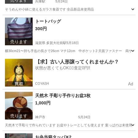
売ります
兵庫駅
5月24日
そうめんや小鉢に使えるガラス食器です 全品新品未使用品
兵庫
神戸市
兵庫駅
食器
そうめん
トートバッグ
300円
売ります
滋賀県 多賀大社前駅
5月18日
横30cm21〜持ち手迄の長さで26cm マチ12cm 中ポケット2 天面ファスナー 両サ
滋賀
犬上郡
多賀大社前駅
バッグ
【求】古い人形譲ってくれませんか？
状態が悪くてもOK🙆‍♀️査定0円‼️
COYASH
Ad
天然木 手彫り手作りお盆3枚
1,000円
売ります
神戸市
5月24日
天然木で手彫りで作られています お盆やトレーとしても使えます 葉っぱのは未使用 2枚
兵庫
神戸市
食器
お盆
お弁当箱タッパ✕2