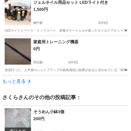
兵庫
神戸市
六甲道駅
スキンケア
Dior
ジェルネイル用品セット LEDライト付き
1,500円
網干駅
8月9日
LEDライトとベース・トップコート、各種カラージェルが揃ったネイルケアセットです。 - セット内
兵庫
揖保郡
網干駅
ネイル
LED
家庭用トレーニング機器
0円
明石駅
8月9日
昔流行った、上半身のシェイプアップや筋肉強化に効果があると言われている「BODY
兵庫
明石市
明石駅
ダイエットグッズ
ボディブレード
もっと見る
さくら
さんのその他の投稿記事：
そうめん小鉢3個
200円