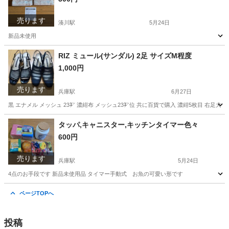
売ります
湊川駅
5月24日
新品未使用
兵庫
神戸市
湊川駅
生活雑貨
新品
RIZ ミュール(サンダル) 2足 サイズM程度
1,000円
売ります
兵庫駅
6月27日
黒 エナメル メッシュ 23㌢ 濃紺布 メッシュ23㌢位 共に百貨で購入 濃紺5枚目 
兵庫
神戸市
兵庫駅
靴
キズ
タッパ,キャニスター,キッチンタイマー色々
600円
売ります
兵庫駅
5月24日
4点のお手段です 新品未使用品 タイマー手動式 お魚の可愛い形です
兵庫
神戸市
兵庫駅
生活雑貨
用品
ページTOPへ
投稿