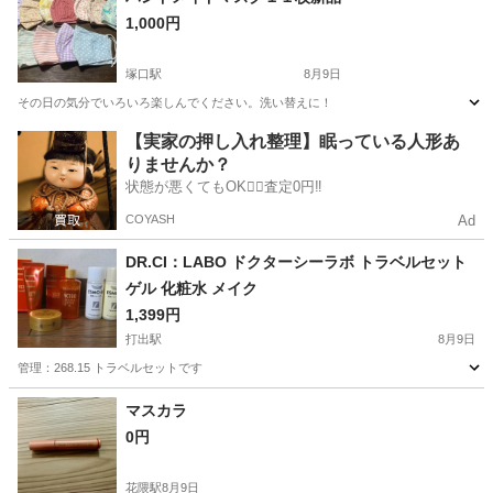
1,000円
塚口駅
8月9日
その日の気分でいろいろ楽しんでください。洗い替えに！
兵庫
尼崎市
塚口駅
その他
マスク
【実家の押し入れ整理】眠っている人形あ
りませんか？
状態が悪くてもOK🙆‍♀️査定0円‼️
COYASH
Ad
DR.CI：LABO ドクターシーラボ トラベルセット
ゲル 化粧水 メイク
1,399円
打出駅
8月9日
管理：268.15 トラベルセットです
兵庫
神戸市
打出駅
スキンケア
マスカラ
0円
花隈駅
8月9日