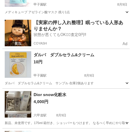
甲子園駅
8月9日
メディキューブ アゼライン酸マスク 残り1点
兵庫
西宮市
甲子園駅
スキンケア
マスク
【実家の押し入れ整理】眠っている人形あ
りませんか？
状態が悪くてもOK🙆‍♀️査定0円‼️
COYASH
Ad
ダルバ ダブルセラム&クリーム
10円
甲子園駅
8月9日
ダルバ ダブルセラム&クリーム サンプル 在庫2個あります
兵庫
西宮市
甲子園駅
化粧品
クリーム
Dior snow化粧水
4,000円
六甲道駅
8月9日
新品、未使用です。175ml 箱付き、ショッパーもつけます。 なるべく早めにやり取