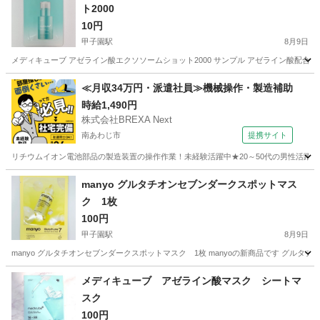
ト2000
10円
甲子園駅
8月9日
メディキューブ アゼライン酸エクソソームショット2000 サンプル アゼライン酸配合
兵庫
西宮市
甲子園駅
化粧品
サンプル
≪月収34万円・派遣社員≫機械操作・製造補助
時給1,490円
株式会社BREXA Next
南あわじ市
提携サイト
リチウムイオン電池部品の製造装置の操作作業！未経験活躍中★20～50代の男性活躍中
兵庫
南あわじ市
その他
manyo グルタチオンセブンダークスポットマス
ク 1枚
100円
甲子園駅
8月9日
manyo グルタチオンセブンダークスポットマスク 1枚 manyoの新商品です グ
兵庫
西宮市
甲子園駅
化粧品
マスク
メディキューブ アゼライン酸マスク シートマ
スク
100円