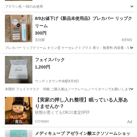
ブラウン色 一回のみ使用
兵庫
神戸市
花隈駅
メイクアップ
8/9お値下げ《新品未使用品》プレカバー リップク
リーム
300円
五社駅
8月9日
プレカバー リップクリーム キリン堂 ケーセレクトプラス 香り：無香料 内容量：5.5g
兵庫
神戸市
五社駅
化粧品
新品
フェイスパック
1,200円
ウッディタウン中央駅
8月9日
未開封 フェイスマスク 35枚 ご購入後はノークレームノーリターンでお願いします。
兵庫
三木市
ウッディタウン中央駅
フェイスケア
【実家の押し入れ整理】眠っている人形あ
りませんか？
状態が悪くてもOK🙆‍♀️査定0円‼️
COYASH
Ad
メディキューブ アゼライン酸エクソソームショッ