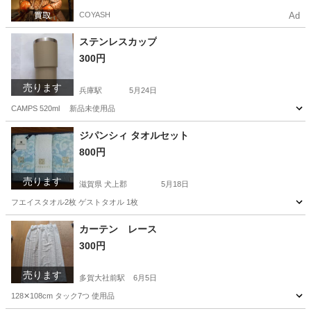
COYASH
Ad
ステンレスカップ
300円
売ります
兵庫駅
5月24日
CAMPS 520ml 新品未使用品
兵庫
神戸市
兵庫駅
食器
ステンレス
ジパンシィ タオルセット
800円
売ります
滋賀県 犬上郡
5月18日
フエイスタオル2枚 ゲストタオル 1枚
滋賀
犬上郡
生活雑貨
タオル
カーテン レース
300円
売ります
多賀大社前駅
6月5日
128✕108cm タック7つ 使用品