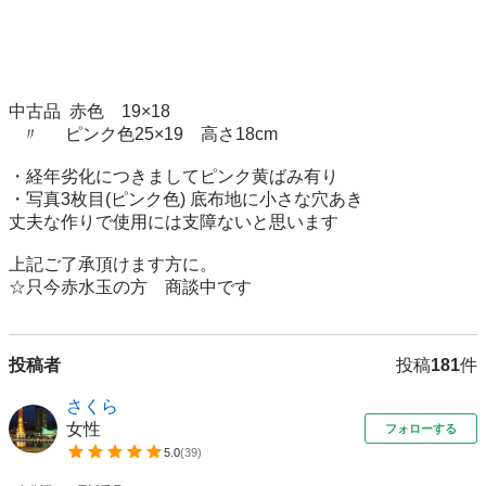
中古品  赤色　19×18

   〃      ピンク色25×19　高さ18cm

・経年劣化につきましてピンク黄ばみ有り

・写真3枚目(ピンク色) 底布地に小さな穴あき

丈夫な作りで使用には支障ないと思います

上記ご了承頂けます方に。

投稿者
投稿
181
件
さくら
女性
フォローする
5.0
(
39
)