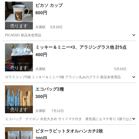
兵庫
神戸市
多賀大社前駅
カーテン、ブラインド
ピカソ カップ
800円
売ります
兵庫駅
5月18日
PICASSO 新品未使用品
兵庫
神戸市
兵庫駅
食器
新品
ミッキー＆ミニー×3、アラジングラス他 計5点
400円
売ります
兵庫駅
5月24日
ガラスコップ5個 ミッキー＆ミニー3個 アラジン丸みのグラス 新品未使用品
兵庫
神戸市
兵庫駅
食器
グラス
エコバッグ2種
300円
売ります
兵庫駅
7月12日
エコバッグ ナイロン 水色大きめ サイドマチ付き 黄色底にもマチ有り 1個ではどちら
兵庫
神戸市
兵庫駅
バッグ
エコバッグ
ピターラビットタオルハンカチ2枚
300円