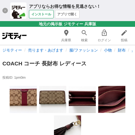
アプリならお得な情報を見逃さない！
インストール
アプリで開く
地元の掲示板 ジモティー 兵庫版
兵庫県
検索
ログイン
投稿
ジモティー
売ります・あげます
服/ファッション
小物
財布
COACH コーチ 長財布 レディース
投稿ID: 1pm0im