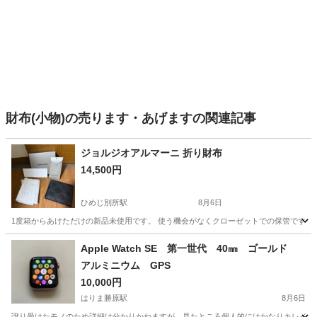
財布(小物)の売ります・あげますの関連記事
ジョルジオアルマーニ 折り財布
14,500円
ひめじ別所駅
8月6日
1度箱からあけただけの新品未使用です。 使う機会がなくクローゼットでの保管です。
兵庫
姫路市
ひめじ別所駅
小物
Apple Watch SE 第一世代 40㎜ ゴールド
アルミニウム GPS
10,000円
はりま勝原駅
8月6日
譲り受けたモノのため詳細は分かりかねますが、見たところ個人的にはかなりキレイか