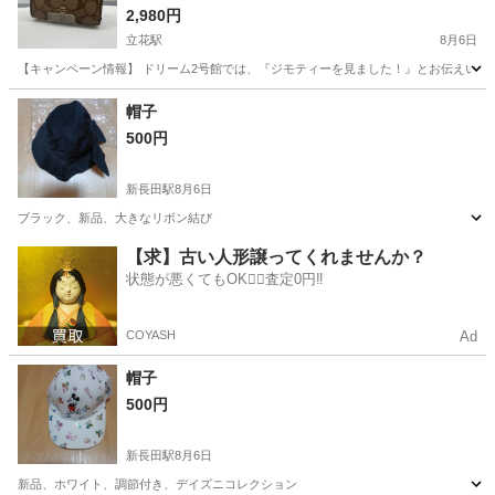
2,980円
立花駅
8月6日
【キャンペーン情報】 ドリーム2号館では、『ジモティーを見ました！』とお伝えいただ
兵庫
尼崎市
立花駅
小物
ドリーム
帽子
500円
新長田駅
8月6日
ブラック、新品、大きなリボン結び
兵庫
神戸市
新長田駅
小物
新品
【求】古い人形譲ってくれませんか？
状態が悪くてもOK🙆‍♀️査定0円‼️
COYASH
Ad
帽子
500円
新長田駅
8月6日
新品、ホワイト、調節付き、デイズニコレクション