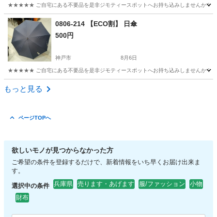
★★★★★ ご自宅にある不要品を是非ジモティースポットへお持ち込みしませんか？ 家
兵庫
神戸市
小物
スポット
0806-214 【ECO割】 日傘
500円
神戸市
8月6日
★★★★★ ご自宅にある不要品を是非ジモティースポットへお持ち込みしませんか？ 家
兵庫
神戸市
その他
日傘
もっと見る
ページTOPへ
欲しいモノが見つからなかった方
ご希望の条件を登録するだけで、新着情報をいち早くお届け出来ま
す。
兵庫県
売ります・あげます
服/ファッション
小物
選択中の条件
財布