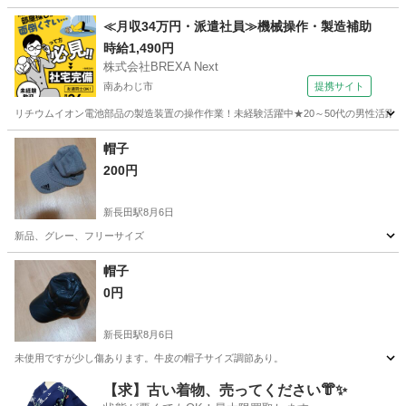
兵庫
神戸市
新長田駅
小物
ホワイト
≪月収34万円・派遣社員≫機械操作・製造補助
時給1,490円
株式会社BREXA Next
南あわじ市
提携サイト
リチウムイオン電池部品の製造装置の操作作業！未経験活躍中★20～50代の男性活躍中
兵庫
南あわじ市
その他
帽子
200円
新長田駅
8月6日
新品、グレー、フリーサイズ
兵庫
神戸市
新長田駅
小物
新品
帽子
0円
新長田駅
8月6日
未使用ですが少し傷あります。牛皮の帽子サイズ調節あり。
兵庫
神戸市
新長田駅
小物
【求】古い着物、売ってください👘✨