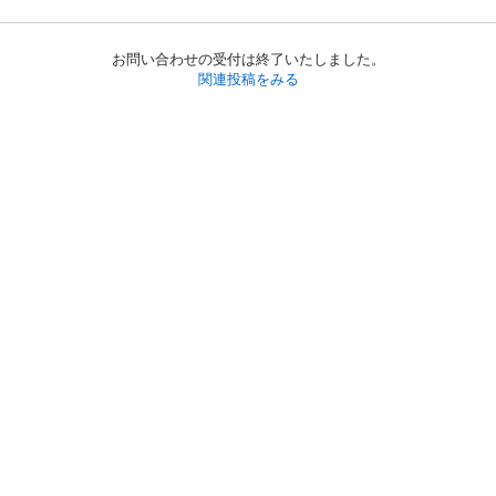
お問い合わせの受付は終了いたしました。
関連投稿をみる
初めての方へ
利用規約
プライバシーポリシー
プライバシー・ステートメント
健全化に資する運用方針
お問い合わせ
運営会社
サイトマップ
ご利用ガイド
フリーワードで探す
PC版で表示
都道府県選択
特定商取引法の表示
利用者情報の外部送信について
© 2011-
2026
Jmty, Inc.