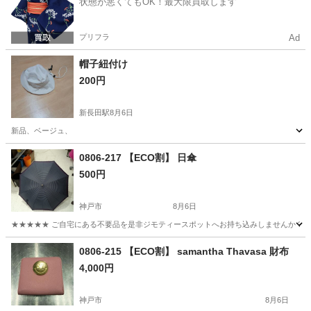
状態が悪くてもOK！最大限買取します
プリフラ
Ad
帽子紐付け
200円
新長田駅
8月6日
新品、ベージュ、
兵庫
神戸市
新長田駅
小物
0806-217 【ECO割】 日傘
500円
神戸市
8月6日
★★★★★ ご自宅にある不要品を是非ジモティースポットへお持ち込みしませんか？ 家
兵庫
神戸市
その他
日傘
0806-215 【ECO割】 samantha Thavasa 財布
4,000円
神戸市
8月6日