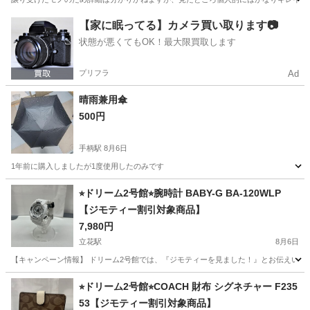
兵庫
姫路市
はりま勝原駅
アクセサリー
【家に眠ってる】カメラ買い取ります📷
状態が悪くてもOK！最大限買取します
プリフラ
Ad
晴雨兼用傘
500円
手柄駅
8月6日
1年前に購入しましたが1度使用したのみです
兵庫
姫路市
手柄駅
小物
⭐︎ドリーム2号館⭐︎腕時計 BABY-G BA-120WLP
【ジモティー割引対象商品】
7,980円
立花駅
8月6日
【キャンペーン情報】 ドリーム2号館では、『ジモティーを見ました！』とお伝えいただ
兵庫
尼崎市
立花駅
アクセサリー
ドリーム
⭐︎ドリーム2号館⭐︎COACH 財布 シグネチャー F235
53【ジモティー割引対象商品】