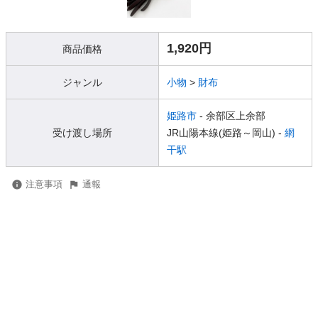
1,920円
商品価格
ジャンル
小物
>
財布
姫路市
- 余部区上余部
受け渡し場所
JR山陽本線(姫路～岡山) -
網
干駅
注意事項
通報