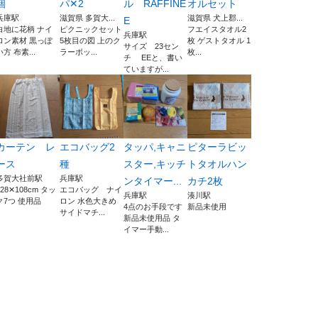
個
パ✕2
ル RAFFINÉ
オルセット
兵庫駅
滋賀県 多賀大...
滋賀県 犬上郡...
E
白地に花柄 ナイ
ピクニックセット
フエイスタオル2
兵庫駅
ロン素材 黒っぽ
5枚目の図 上のク
枚 ゲストタオル 1
サイズ 23セン
い方 布素...
ラーボッ...
枚...
チ EEと、書い
ていますが...
カーテン レ
エコバッグ2
タッパ,キャニ
ピターラビッ
ース
種
スター,キッチ
トタオルハン
多賀大社前駅
兵庫駅
ンタイマー...
カチ2枚
128✕108cm タッ
エコバッグ ナイ
兵庫駅
湊川駅
ク7つ 使用品
ロン 水色大きめ
4点のお手段です
新品未使用
サイドマチ...
新品未使用品 タ
イマー手動...