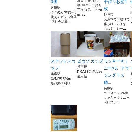
滋賀県 多賀大...
3個
手作りお盆3
横30cm21〜持ち
兵庫駅
枚
手迄の長さで26c
そうめんや小鉢に
m マ...
神戸市
使えるガラス食器
天然木で手彫りで
です 全品新...
作られています
お盆やトレー...
ステンレスカ
ピカソ カップ
ミッキー＆ミ
兵庫駅
ップ
ニー×3、アラ
PICASSO 新品未
兵庫駅
ジングラス
使用品
CAMPS 520ml
他...
新品未使用品
兵庫駅
ガラスコップ5個
ミッキー＆ミニー
3個 アラ...