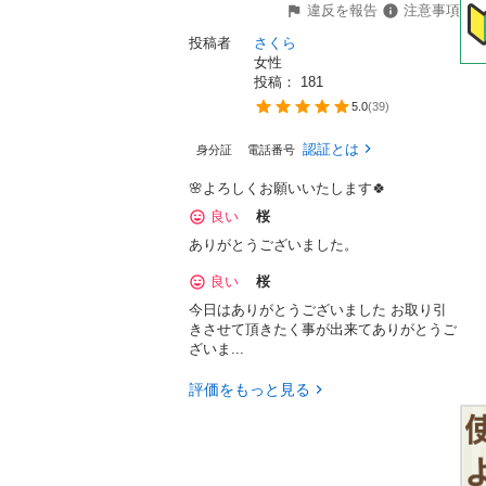
違反を報告
注意事項
投稿者
さくら
女性
投稿： 
181
5.0
(
39
)
認証とは
身分証
電話番号
🌸よろしくお願いいたします🍀
良い
桜
ありがとうございました。
良い
桜
今日はありがとうございました お取り引
きさせて頂きたく事が出来てありがとうご
ざいま...
評価をもっと見る