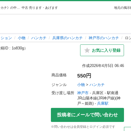
ロンハーマンタオルハンカチ (さくら) 兵庫の小物《ハンカチ》の中古・古着あげます・譲ります｜ジモティーで不用品の処分
中古
売ります・あげます
地元の掲示
ッション
小物
ハンカチ
兵庫県のハンカチ
神戸市のハンカチ
ロ
ID : 1o830g）
お気に入り登録
作成
2026年4月5日 06:46
商品価格
550円
ジャンル
小物
 > 
ハンカチ
受け渡し場所
神戸市
 - 兵庫区
 - 駅南通
JR山陽本線(JR神戸線)(神
戸～姫路) - 
兵庫駅
投稿者にメールで問い合わせ
※問い合わせは会員登録とログイン必須です