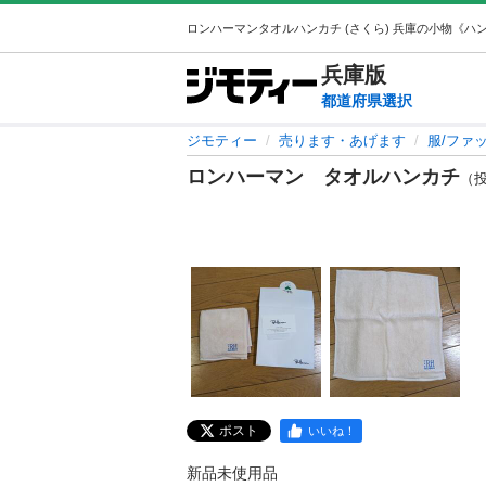
兵庫
版
都道府県選択
ジモティー
売ります・あげます
服/ファ
ロンハーマン タオルハンカチ
（投稿
ポスト
いいね！
新品未使用品
