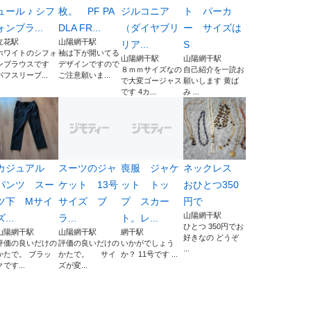
ュール ♪ シフ
枚。 PF PA
ジルコニア
ト パーカ
ォンブラ...
DLA FR...
（ダイヤブリ
ー サイズは
立花駅
山陽網干駅
リア...
S
ホワイトのシフォ
袖は下が開いてる
山陽網干駅
山陽網干駅
ンブラウスです
デザインですので
８ｍｍサイズなの
自己紹介を一読お
パフスリーブ...
ご注意願いま...
で大変ゴージャス
願いします 黄ば
です 4カ...
み ...
カジュアル
スーツのジャ
喪服 ジャケ
ネックレス
パンツ スー
ケット 13号
ット トッ
おひとつ350
ツ下 Mサイ
サイズ ブ
プ スカー
円で
山陽網干駅
ズ...
ラ...
ト。レ...
ひとつ 350円でお
山陽網干駅
山陽網干駅
網干駅
好きなの どうぞ
評価の良いだけの
評価の良いだけの
いかがでしょう
...
かたで。 ブラッ
かたで。 サイ
か？ 11号です ...
クです...
ズが変...