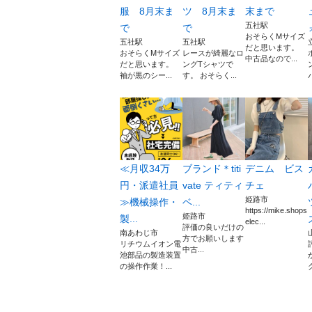
服 8月末ま
ツ 8月末ま
末まで
五社駅
で
で
おそらくМサイズ
五社駅
五社駅
だと思います。
おそらくМサイズ
レースが綺麗なロ
中古品なので...
だと思います。
ングTシャツで
袖が黒のシー...
す。 おそらく...
≪月収34万
ブランド＊titi
デニム ビス
円・派遣社員
vate ティティ
チェ
姫路市
≫機械操作・
ベ...
https://mike.shops
姫路市
製...
elec...
評価の良いだけの
南あわじ市
方でお願いします
リチウムイオン電
中古...
池部品の製造装置
の操作作業！...