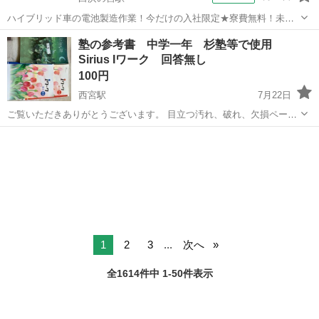
ハイブリッド車の電池製造作業！今だけの入社限定★寮費無料！未経
験活躍中★20～50代の男性活躍中！安定企業で長期で働きたい方オス
兵庫
姫路市
白浜の宮駅
その他
塾の参考書 中学一年 杉塾等で使用
スメ！年間休日130日！正社員登用制度あり！マイカー通勤OK！ワン
Sirius Iワーク 回答無し
ルーム寮完備！《兵庫県姫路市》...
100円
西宮駅
7月22日
ご覧いただきありがとうございます。 目立つ汚れ、破れ、欠損ページ
無しです。 書き込みあり。 理科、国語、英語、 ３冊 100円です。
兵庫
西宮市
西宮駅
参考書
汚れ
ノークレームノーリターンでお願いします。
1
2
3
...
次へ
全1614件中 1-50件表示