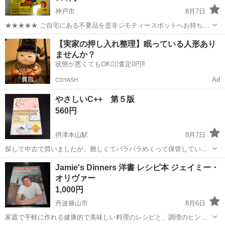
神戸市
8月7日
★★★★★ ご自宅にある不要品を是非ジモティースポットへお持ち込
みしませんか？ 家電、趣味・スポーツ・レジャー用品、こども用品、
兵庫
神戸市
参考書
スポット
【実家の押し入れ整理】眠っている人形あり
衣料服飾品、生活雑貨、家具、本、CD・DVDなどが無料でまとめて持
ませんか？
ち込めます！ ※詳細はこ...
状態が悪くてもOK🙆‍♀️査定0円‼️
Ad
COYASH
やさしいC++ 第５版
560円
摂津本山駅
8月7日
探して中古で買いましたが、難しくてパラパラめくって保管していま
した。 もう読まないと思うので、勉強される方に。
兵庫
神戸市
摂津本山駅
参考書
Jamie's Dinners 洋書 レシピ本 ジェイミー・
オリヴァー
1,000円
丹波篠山市
8月6日
家庭で手軽に作れる健康的で美味しい料理のレシピと、調理のヒント