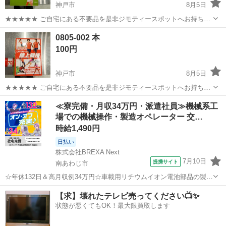
神戸市
8月5日
★★★★★ ご自宅にある不要品を是非ジモティースポットへお持ち込
みしませんか？ 家電、趣味・スポーツ・レジャー用品、こども用品、
兵庫
神戸市
参考書
スポット
0805-002 本
衣料服飾品、生活雑貨、家具、本、CD・DVDなどが無料でまとめて持
100円
ち込めます！ ※詳細はこ...
神戸市
8月5日
★★★★★ ご自宅にある不要品を是非ジモティースポットへお持ち込
みしませんか？ 家電、趣味・スポーツ・レジャー用品、こども用品、
兵庫
神戸市
参考書
スポット
≪寮完備・月収34万円・派遣社員≫機械系工
衣料服飾品、生活雑貨、家具、本、CD・DVDなどが無料でまとめて持
場での機械操作・製造オペレーター 交…
ち込めます！ ※詳細はこ...
時給1,490円
日払い
株式会社BREXA Next
7月10日
提携サイト
南あわじ市
☆年休132日＆高月収例34万円☆車載用リチウムイオン電池部品の製造
／4勤2休でオフも充実♪／家具・家電付き社宅あり＆前払いで生活支援
兵庫
南あわじ市
その他
【求】壊れたテレビ売ってください📺✨
物資が受け取れる◎／20〜40代男女活躍中！ 車載用リチウムイオン電
状態が悪くてもOK！最大限買取します
池部品の製造 車載用...