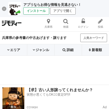
アプリならお得な情報を見逃さない！
インストール
アプリで開く
兵庫県
検索
ログイン
投稿
兵庫県の参考書の中古あげます・譲ります
人気キーワード
エリア
ジャンル
詳細
新着順
【求】古い人形譲ってくれませんか？
状態が悪くてもOK🙆‍♀️査定0円‼️
Ad
COYASH