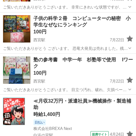
ご覧いただきありがとうございます。 非常にきれいな状態ですが、赤
ボールペンで線引きしているページがあります。 ですので安価にして
兵庫
西宮市
西宮駅
参考書
ボールペン
子供の科学２冊 コンピューターの秘密 小
います。汚れや破れはありません。 ノークレームノーリターンでお願
学生なぜなにランキング
いいたします。
100円
西宮駅
7月22日
ご覧いただきありがとう ございます。 恐竜大発見は売れました。残り
2冊です。 表示価格は2冊の料金です。 ノークレームノーリターンでお
兵庫
西宮市
西宮駅
参考書
子供の科学
塾の参考書 中学一年 杉塾等で使用 Iワー
願いいたします。
ク
100円
西宮駅
7月22日
ご覧いただきありがとうございます。 目立つ汚れ、破れ、欠損ページ
無しです。 いずれも解答あり。 1冊１００円 iワーク 中1数学 iワーク
兵庫
西宮市
西宮駅
参考書
汚れ
≪月収32万円・派遣社員≫機械操作・製造補
プラス 中1数学 ノークレームノーリターンでお願いします。
助
時給1,400円
日払い
株式会社BREXA Next
4月24日
提携サイト
白浜の宮駅