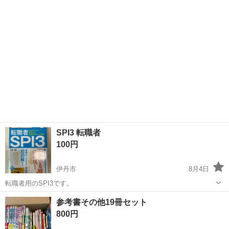
ムノーリターンでお願いします。 ◎受け渡しは「スーパーマルハチ
硯町店」付近に...
SPI3 転職者
100円
伊丹市
8月4日
転職者用のSPI3です。
兵庫
伊丹市
参考書
SPI3
参考書その他19冊セット
800円