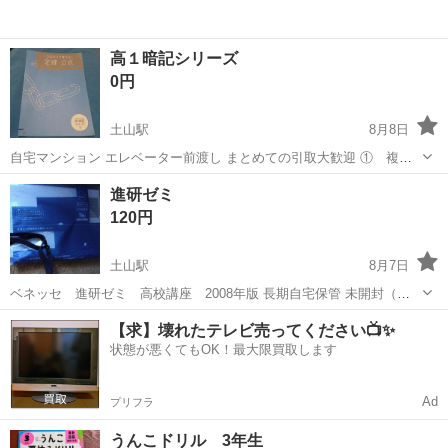
高１暗記シリーズ
0円
土山駅
8月8日
自宅マンション エレベーター前渡し まとめての引取大歓迎 ① 複数
希望の際は、一つ目だけ取引可能な日をいくつかお知らせください
兵庫
明石市
土山駅
参考書
エレベーター
進研ゼミ
② 全てのお品に定型文で良いので入れてください
120円
土山駅
8月7日
ベネッセ 進研ゼミ 高校講座 2008年版 長期自宅保管 未開封（お
渡し時に開封し、宛名などの紙を取ります） どんなものか見てみたい
兵庫
明石市
土山駅
参考書
【求】壊れたテレビ売ってください📺✨
方に 同じく進研ゼミの英数国の問題集を おまけにつけます 以下すべ
状態が悪くてもOK！最大限買取します
て確認の上、メッセー...
Ad
プリフラ
うんこドリル 3年生