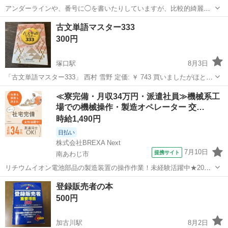
アンダーラインや、番号に◯を書いたりしていますが、比較的綺麗で
す。記名を消しています。
兵庫
尼崎市
塚口駅
参考書
古文単語マスター333
300円
塚口駅
8月3日
「古文単語マスター333」 西村 雪野 定価: ￥ 743 買いましたがほとん
ど使っていません。書き込みなし。
兵庫
尼崎市
塚口駅
参考書
古文
≪寮完備・月収34万円・派遣社員≫機械系工
場での機械操作・製造オペレーター 交…
時給1,490円
日払い
株式会社BREXA Next
7月10日
提携サイト
南あわじ市
リチウムイオン電池部品の製造装置の操作作業！未経験活躍中★20～
50代の男性活躍中！嬉しい時給1,490円！生活支援物資事前対応可◎ワ
兵庫
南あわじ市
その他
登録販売者の本
ンルーム寮完備！赴任旅費会社負担！正社員登用制度あり◎《兵庫県
500円
南あわじ市》 人気の工場の...
加古川駅
8月2日