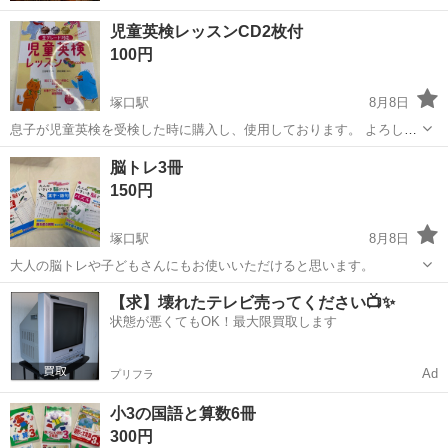
児童英検レッスンCD2枚付
100円
塚口駅
8月8日
息子が児童英検を受検した時に購入し、使用しております。 よろしか
ったらお使いください。
兵庫
尼崎市
塚口駅
参考書
脳トレ3冊
150円
塚口駅
8月8日
大人の脳トレや子どもさんにもお使いいただけると思います。
兵庫
尼崎市
塚口駅
参考書
大人
【求】壊れたテレビ売ってください📺✨
状態が悪くてもOK！最大限買取します
Ad
プリフラ
小3の国語と算数6冊
300円