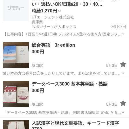
い・週払いOK/日勤/20・30・40…
時給1,270円～
UTエージェント株式会社
兵庫県
スポンサー：求人ボックス
08月08日
【仕事内容】<西宮市><週1日4h フルタイム>選べる働き方!固定シフト
&基本残業なし 重さ2kg程の快適倉庫ピッキング<履歴書不要 オンライ
アルバイト・パート
総合英語 3r edition
ン面接OK><入社キャンペーン実施中!> <業種> 車・バイク・重機系 <
300円
仕事内容> 自...
塚口駅
8月3日
薄い本の方は番号に◯をしたりしています。また記名を消していま
す。分厚い方はほぼ未使用です。
兵庫
尼崎市
塚口駅
参考書
データベース3000 基本英単語・熟語
300円
塚口駅
8月3日
「データベース3000 基本英単語・熟語」 桐原書店編集部 定価: ￥ 950
本のカバーが破れています。中は番号に印をしている以外は比較的綺
兵庫
尼崎市
塚口駅
参考書
入試漢字と現代文重要語、キーワード漢字
麗です。