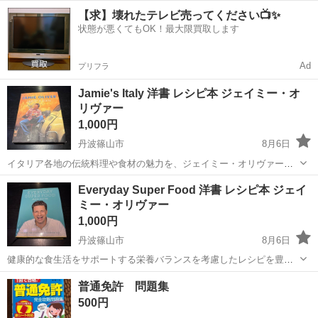
が豊富に詰まったジェイミー・オリヴァーの実践的な料理本です。 -
兵庫
丹波篠山市
参考書
レシピ
【求】壊れたテレビ売ってください📺✨
著者: Jamie Oliver - タイトル: Jamie's Dinners - 言語: ...
状態が悪くてもOK！最大限買取します
Ad
プリフラ
Jamie's Italy 洋書 レシピ本 ジェイミー・オ
リヴァー
1,000円
丹波篠山市
8月6日
イタリア各地の伝統料理や食材の魅力を、ジェイミー・オリヴァー独
自の視点で紹介する実践的なレシピ本です。 - 著者: Jamie Oliver - タ
兵庫
丹波篠山市
参考書
Italy
Everyday Super Food 洋書 レシピ本 ジェイ
イトル: Jamie's Italy - 言語: 英語 - 内容: イタリ...
ミー・オリヴァー
1,000円
丹波篠山市
8月6日
健康的な食生活をサポートする栄養バランスを考慮したレシピを豊富
に掲載した、ジェイミー・オリヴァーの実用的な料理本です。 - 著者:
兵庫
丹波篠山市
参考書
レシピ
普通免許 問題集
Jamie Oliver - タイトル: Everyday Super Food - 言語...
500円