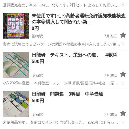
登録販売者のテキスト本に、なります｡ 2冊セット よろしくお願いしま
す。
兵庫
加古川市
加古川駅
参考書
未使用です(⁠◔⁠‿⁠◔⁠)高齢者運転免許認知機能検査
の本😀購入して間がない新…
0円
福崎駅
7月31日
実際に試験にでる全パターンの問題を掲載の本を購入しましたが 更新
年度を勘違いしてしまい、必要が無くなったので誰か使って頂ける方
兵庫
神崎郡
福崎駅
参考書
運転免許
日能研 テキスト、栄冠への道、 4教科
にお譲りします。受け渡し場所はファミリーマート福崎南インター店
500円
で
明石駅
7月30日
小5 2025年度版 ・本科教室 ステージIII 算数/国語/理科/社会 ・栄冠
への道 ステージIII 算数/国語/理科/社会 ・計算と漢ステージIII 全て解
兵庫
明石市
明石駅
参考書
日能研
日能研 問題集 3科目 中学受験
答付き (本科教室の解答は4教科分が一冊にまとまっています)...
500円
明石駅
7月30日
未使用品です。 名前はサインペンで消しました。 2025年にもらった
問題集です。 算数 レベルアップ問題集 前期、後期 各1冊 算数