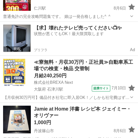
仁川駅
8月6日
普通免許の完全攻略問題集です。 娘は一発合格しました^_^
兵庫
西宮市
仁川駅
参考書
問題集
【求】壊れたテレビ売ってください📺✨
状態が悪くてもOK！最大限買取します
Ad
プリフラ
≪寮無料・月収30万円・正社員≫自動車系工
場での検査・検品 交替制
月給240,250円
株式会社BREXA Next
7月10日
提携サイト
大阪府 石津川駅
【月収例30万円可】備品付き社宅に即入居OK！／しかも社宅費はずっ
と無料♪／トラクタ本体の製造／資格経験不問★異業種からの転職活躍
大阪
堺市
石津川駅
その他
Jamie at Home 洋書 レシピ本 ジェイミー・
中！／赴任旅費会社負担／工場まで無料送迎あり◎《大阪府堺市》 人
オリヴァー
気の工場のお仕事 ◇トラクタ...
1,000円
丹波篠山市
8月6日