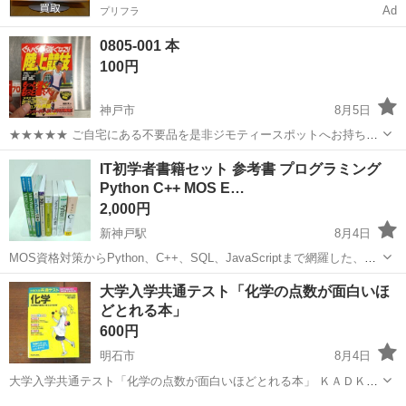
Ad
プリフラ
0805-001 本
100円
神戸市
8月5日
★★★★★ ご自宅にある不要品を是非ジモティースポットへお持ち込
みしませんか？ 家電、趣味・スポーツ・レジャー用品、こども用品、
兵庫
神戸市
参考書
スポット
IT初学者書籍セット 参考書 プログラミング
衣料服飾品、生活雑貨、家具、本、CD・DVDなどが無料でまとめて持
Python C++ MOS E…
ち込めます！ ※詳細はこ...
2,000円
新神戸駅
8月4日
MOS資格対策からPython、C++、SQL、JavaScriptまで網羅した、プ
ログラミング初心者向けの学習参考書8冊セットです。 - セット内容:
兵庫
神戸市
新神戸駅
参考書
大学入学共通テスト「化学の点数が面白いほ
MOS Excel 2013、MOS Word 2013、JavaS...
どとれる本」
600円
明石市
8月4日
大学入学共通テスト「化学の点数が面白いほどとれる本」 ＫＡＤＫＡ
ＷＡ 書き込みなどはないように思いますが、 中古品につきノークレー
兵庫
明石市
参考書
付近