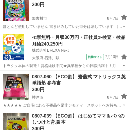
200円
加古川市
8月7日
ほとんど使用していません 書き込みしていた部分は消しています （2
ページ程書込みしていました） 夏休みに復習を考えている方どうです
兵庫
加古川市
参考書
ドリル
≪寮無料・月収30万円・正社員≫検査・検品
か？
月給240,250円
株式会社BREXA Next
7月10日
提携サイト
大阪府 石津川駅
トラクタ本体の製造！資格経験不問★異業種からの転職活躍中！月収
例29万円以上！生活支援物資事前対応可◎即日入寮OK！寮費はずっと
大阪
堺市
石津川駅
その他
0807-060 【ECO割】 齋藤式 マトリックス英
無料＆備品付き1R寮完備！赴任旅費会社負担！工場まで無料送迎あり
単語塾 参考書
◎《大阪府堺市》 人気の工場の...
300円
神戸市
8月7日
★★★★★ ご自宅にある不要品を是非ジモティースポットへお持ち込
みしませんか？ 家電、趣味・スポーツ・レジャー用品、こども用品、
兵庫
神戸市
参考書
スポット
0807-039 【ECO割】 はじめてママ＆パパの
衣料服飾品、生活雑貨、家具、本、CD・DVDなどが無料でまとめて持
しつけと育脳 本
ち込めます！ ※詳細はこ...
300円