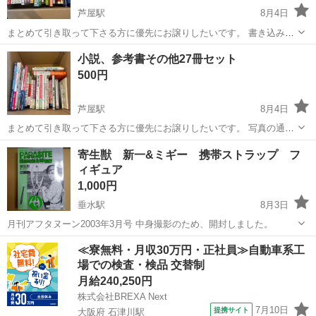
芦屋駅
8月4日
まとめて引き取って下さる方に優先にお譲りしたいです。 書き込みや
折れ破れはない状態です。
兵庫
神戸市
芦屋駅
参考書
セット
小説、参考書その他27冊セット
500円
芦屋駅
8月4日
まとめて引き取って下さる方に優先にお譲りしたいです。 写真の通り
参考書は学習済みになりますので、書き込みやラインが引いてある箇
兵庫
神戸市
芦屋駅
参考書
寄生獣 新一&ミギー 携帯ストラップ フ
所が複数あります。ご了承下さい。
ィギュア
1,000円
垂水駅
8月3日
月刊アフタヌーン2003年3月号 中身撮影のため、開封しました。
兵庫
神戸市
垂水駅
参考書
≪寮無料・月収30万円・正社員≫自動車系工
場での検査・検品 交替制
月給240,250円
株式会社BREXA Next
7月10日
提携サイト
大阪府 石津川駅