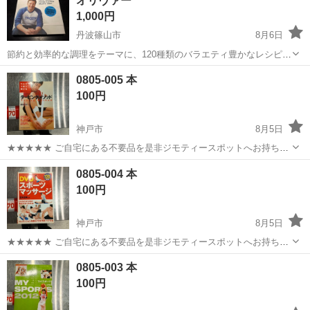
オリヴァー
1,000円
丹波篠山市
8月6日
節約と効率的な調理をテーマに、120種類のバラエティ豊かなレシピを
収録したジェイミー・オリヴァーによる実用的な料理本です。 - 著者:
兵庫
丹波篠山市
参考書
0805-005 本
Jamie Oliver - タイトル: Save with Jamie - 言語: ...
100円
神戸市
8月5日
★★★★★ ご自宅にある不要品を是非ジモティースポットへお持ち込
みしませんか？ 家電、趣味・スポーツ・レジャー用品、こども用品、
兵庫
神戸市
参考書
スポット
0805-004 本
衣料服飾品、生活雑貨、家具、本、CD・DVDなどが無料でまとめて持
100円
ち込めます！ ※詳細はこ...
神戸市
8月5日
★★★★★ ご自宅にある不要品を是非ジモティースポットへお持ち込
みしませんか？ 家電、趣味・スポーツ・レジャー用品、こども用品、
兵庫
神戸市
参考書
スポット
0805-003 本
衣料服飾品、生活雑貨、家具、本、CD・DVDなどが無料でまとめて持
100円
ち込めます！ ※詳細はこ...