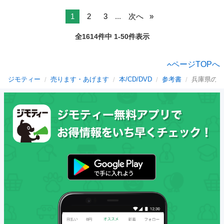
1
2
3
...
次へ
全1614件中 1-50件表示
ページTOPへ
ジモティー
売ります・あげます
本/CD/DVD
参考書
兵庫県の参