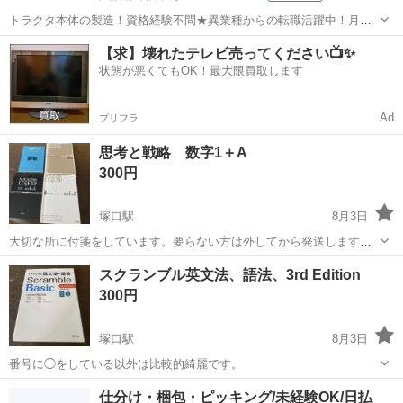
トラクタ本体の製造！資格経験不問★異業種からの転職活躍中！月収
例29万円以上！生活支援物資事前対応可◎即日入寮OK！寮費はずっと
大阪
堺市
石津川駅
その他
【求】壊れたテレビ売ってください📺✨
無料＆備品付き1R寮完備！赴任旅費会社負担！工場まで無料送迎あり
状態が悪くてもOK！最大限買取します
◎《大阪府堺市》 人気の工場の...
Ad
プリフラ
思考と戦略 数字1＋A
300円
塚口駅
8月3日
大切な所に付箋をしています。要らない方は外してから発送します。
記名を消しています。
兵庫
尼崎市
塚口駅
参考書
半額
スクランブル英文法、語法、3rd Edition
300円
塚口駅
8月3日
番号に◯をしている以外は比較的綺麗です。
兵庫
尼崎市
塚口駅
参考書
英文法
仕分け・梱包・ピッキング/未経験OK/日払