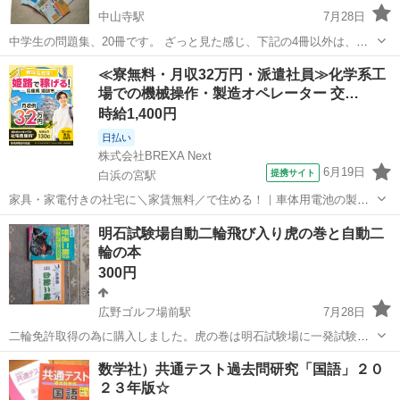
中山寺駅
7月28日
中学生の問題集、20冊です。 ざっと見た感じ、下記の4冊以外は、書
き込みはなさそうです。 見落としていましたら、申し訳ありません。
兵庫
宝塚市
中山寺駅
参考書
問題集
≪寮無料・月収32万円・派遣社員≫化学系工
書き込みあり。（いずれも数カ所） 最高水準問題集 理科 中1
場での機械操作・製造オペレーター 交…
中学実力練...
時給1,400円
日払い
株式会社BREXA Next
6月19日
提携サイト
白浜の宮駅
家具・家電付きの社宅に＼家賃無料／で住める！｜車体用電池の製造
｜未経験から月収例32万円♪｜さらに【年間休日130日】！ 人気の工場
兵庫
姫路市
白浜の宮駅
その他
明石試験場自動二輪飛び入り虎の巻と自動二
のお仕事 ◇車体用電池の製造◇ 機械の操作、部品のセッティング、検
輪の本
査、清掃業務など。 ...
300円
広野ゴルフ場前駅
7月28日
二輪免許取得の為に購入しました。虎の巻は明石試験場に一発試験の
為の虎の巻です。参考にはなりますがやはり練習は必要です。この本
兵庫
三木市
広野ゴルフ場前駅
参考書
数学社）共通テスト過去問研究「国語」２０
は2つセットにてお願いします。 ほとんど傷等はなく綺麗な方だと思
２３年版☆
います。 今からバイクの免許を取られ...