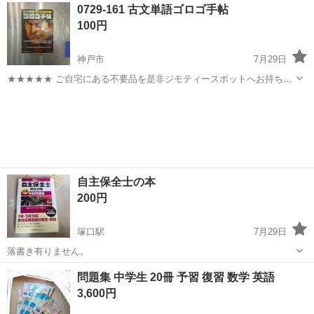
兵庫
明石市
明石駅
参考書
0729-161 古文単語ゴロゴ手帖
解答 前期、後期 各1冊 国語 演習問題集 前期、後期 各1冊 国
100円
語 解答 前期、後期 ...
神戸市
7月29日
★★★★★ ご自宅にある不要品を是非ジモティースポットへお持ち込
みしませんか？ 家電、趣味・スポーツ・レジャー用品、こども用品、
兵庫
神戸市
参考書
古文
衣料服飾品、生活雑貨、家具、本、CD・DVDなどが無料でまとめて持
ち込めます！ ※詳細はこ...
自主保全士の本
200円
塚口駅
7月29日
落書き有りません。
兵庫
尼崎市
塚口駅
参考書
問題集 中学生 20冊 予習 復習 数学 英語
3,600円