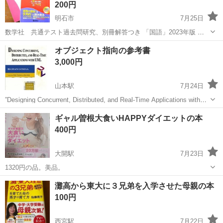
200円
明石市
7月25日
数学社 共通テスト過去問研究、別冊解答つき 「国語」2023年版 数
ページに鉛筆での書き込み、アンダーラインあり。 中古品につきノー
兵庫
明石市
参考書
数研出版
オブジェクト指向の参考書
クレームノーリターンでお願いします。 ◎受け渡しは「スーパーマル
3,000円
ハチ 硯町店...
山本駅
7月24日
”Designing Concurrent, Distributed, and Real-Time Applications with
UML ”です。 線を引いた所が数か所ありますが、美品です。 組み込
兵庫
山本駅
参考書
ギャル曽根大食いHAPPYダイエットの本
み・リアルタ...
400円
大開駅
7月23日
1320円の品。美品。
兵庫
神戸市
大開駅
参考書
大食い
灘高から東大に３兄弟を入学させた母親の本
100円
西宮駅
7月22日