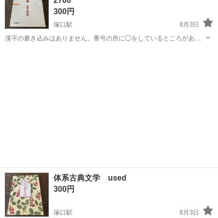
2700
300円
塚口駅
8月3日
漢字の書き込みはありません。番号の所に◯をしているところがあり
ます。ご了承くださる方に。
兵庫
尼崎市
塚口駅
参考書
ありません
体系古典文学 used
300円
塚口駅
8月3日