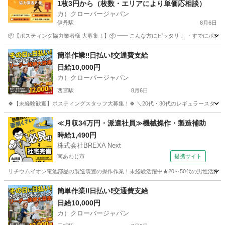
1枚3円から（枚数・エリアにより単価応相談）
カ）クローバージャパン
伊丹駅
8月6日
📦【ポスティング協力業者様 大募集！】📦 ━━ こんな方にピッタリ！ ・すでにポステ
兵庫
伊丹市
伊丹駅
軽作業
業務委託契約
簡単作業‼️日払い❗️交通費支給
日給10,000円
カ）クローバージャパン
西宮駅
8月6日
🍀【未経験歓迎】ポスティングスタッフ大募集！🍀 ＼20代・30代のレギュラースタッフ
兵庫
西宮市
西宮駅
軽作業
スタッフ
≪月収34万円・派遣社員≫機械操作・製造補助
時給1,490円
株式会社BREXA Next
南あわじ市
提携サイト
リチウムイオン電池部品の製造装置の操作作業！未経験活躍中★20～50代の男性活躍中
兵庫
南あわじ市
その他
簡単作業‼️日払い❗️交通費支給
日給10,000円
カ）クローバージャパン