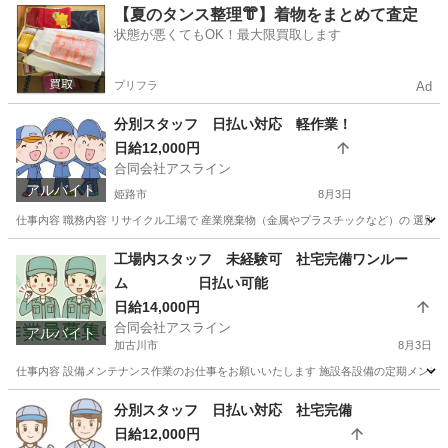
兵庫
小野市
仕分け
スタッフ
【夏のタンス整理👘】着物をまとめて査定
状態が悪くてもOK！最大限買取します
プリフラ
Ad
分別スタッフ 日払い対応 軽作業！
日給12,000円
合同会社アスライン
アルバイト
姫路市
8月3日
仕事内容 職務内容 リサイクル工場で 産業廃棄物（金属やプラスチックなど）の 選別や
兵庫
姫路市
仕分け
スタッフ
工場内スタッフ 未経験可 社宅完備ワンルー
ム 日払い可能
日給14,000円
合同会社アスライン
アルバイト
加古川市
8月3日
仕事内容 設備メンテナンス作業のお仕事をお願いいたします 施設各設備の定期メンテナ
兵庫
加古川市
その他
スタッフ
分別スタッフ 日払い対応 社宅完備
日給12,000円