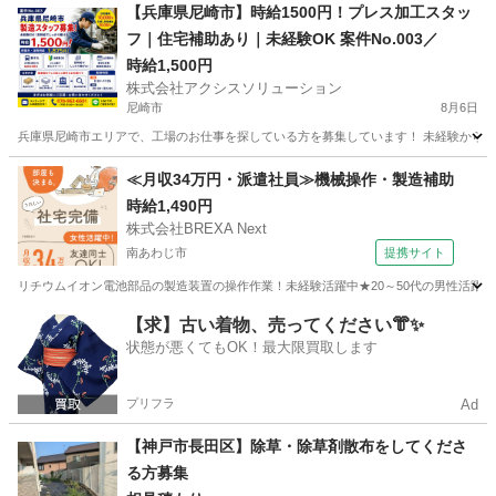
兵庫
加東市
その他
スタッフ
【兵庫県尼崎市】時給1500円！プレス加工スタッ
フ｜住宅補助あり｜未経験OK 案件No.003／
時給1,500円
株式会社アクシスソリューション
尼崎市
8月6日
兵庫県尼崎市エリアで、工場のお仕事を探している方を募集しています！ 未経験から始めら
兵庫
尼崎市
工場
スタッフ
≪月収34万円・派遣社員≫機械操作・製造補助
時給1,490円
株式会社BREXA Next
南あわじ市
提携サイト
リチウムイオン電池部品の製造装置の操作作業！未経験活躍中★20～50代の男性活躍中
兵庫
南あわじ市
その他
【求】古い着物、売ってください👘✨
状態が悪くてもOK！最大限買取します
プリフラ
Ad
【神戸市長田区】除草・除草剤散布をしてくださ
る方募集