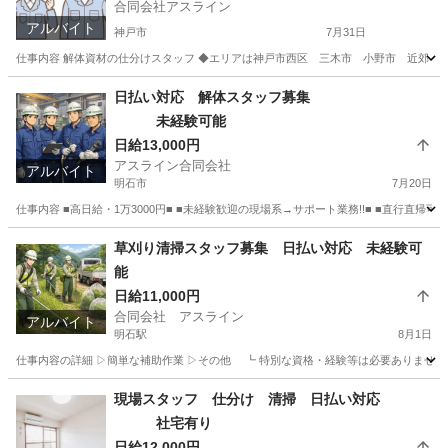
合同会社アスライン
アルバイト
神戸市
7月31日
仕事内容 解体資材の仕分けスタッフ ◆エリアは神戸市西区 三木市 小野市 近郊 
兵庫
神戸市
その他
スタッフ
日払い対応 解体スタッフ募集
未経験可能
日給13,000円
アスライン合同会社
アルバイト
明石市
7月20日
仕事内容 ■高日給・1万3000円■ ■未経験歓迎の現場系→サポート業務!!■ ■直行直
兵庫
明石市
その他
スタッフ
草刈り清掃スタッフ募集 日払い対応 未経験可
能
日給11,000円
合同会社 アスライン
アルバイト
明石駅
8月1日
仕事内容の詳細 ▷簡単な補助作業 ▷その他 ┗ 特別な資格・経験等は必要ありません
兵庫
明石市
明石駅
仕分け
スタッフ
現場スタッフ 仕分け 清掃 日払い対応
社宅有り
日給12,000円