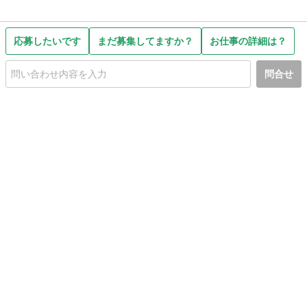
応募したいです
まだ募集してますか？
お仕事の詳細は？
問合せ
初めての方へ
利用規約
プライバシーポリシー
プライバシー・ステートメント
健全化に資する運用方針
お問い合わせ
運営会社
サイトマップ
ご利用ガイド
フリーワードで探す
PC版で表示
都道府県選択
特定商取引法の表示
利用者情報の外部送信について