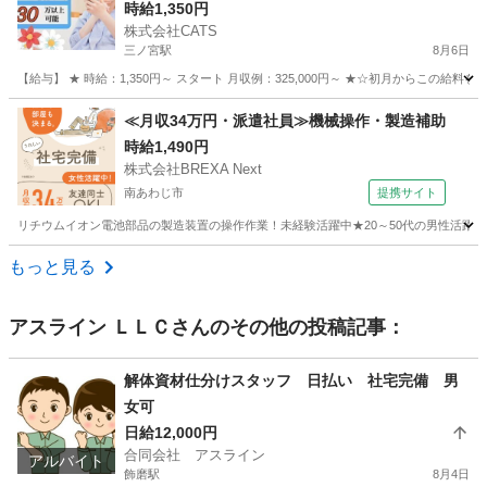
☆女性から人気 軽作業スタッフ☆-三ノ宮
時給1,350円
株式会社CATS
三ノ宮駅
8月6日
【給与】 ★ 時給：1,350円～ スタート 月収例：325,000円～ ★☆初月からこの給
兵庫
神戸市
三ノ宮駅
仕分け
スタッフ
≪月収34万円・派遣社員≫機械操作・製造補助
時給1,490円
株式会社BREXA Next
南あわじ市
提携サイト
リチウムイオン電池部品の製造装置の操作作業！未経験活躍中★20～50代の男性活躍中
兵庫
南あわじ市
その他
もっと見る
アスライン ＬＬＣ
さんのその他の投稿記事：
解体資材仕分けスタッフ 日払い 社宅完備 男
女可
日給12,000円
合同会社 アスライン
アルバイト
飾磨駅
8月4日