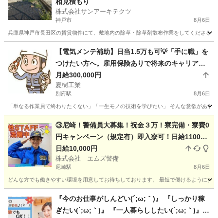
相見積もり
株式会社サンアーキテクツ
神戸市
8月6日
兵庫県神戸市長田区の賃貸物件にて、敷地内の除草・除草剤散布作業をしてくださる方を募
兵庫
神戸市
その他
ごみ
【電気メンテ補助】日当1.5万も可💡「手に職」を
つけたい方へ。雇用保険ありで将来のキャリアも
安心！
月給300,000円
夏樹工業
別府駅
8月6日
「単なる作業員で終わりたくない」「一生モノの技術を学びたい」 そんな意欲がある方を
兵庫
加古川市
別府駅
その他
給料
③尼崎！警備員大募集！祝金３万！寮完備・寮費0
円キャンペーン（規定有）即入寮可！日給11000
(各種手当含む・規定有) 電話面接 履歴書不要
日給10,000円
株式会社 エムズ警備
スマホ契約サポートあり
尼崎駅
8月6日
どんな方でも働きやすい環境を用意してお待ちしております。 最短で働けるようにお手
兵庫
尼崎市
尼崎駅
警備員
留学生
『今のお仕事がしんどい(´;ω;｀)』 『しっかり稼
ぎたい(´;ω;｀)』 『一人暮らししたい(´;ω;｀)』