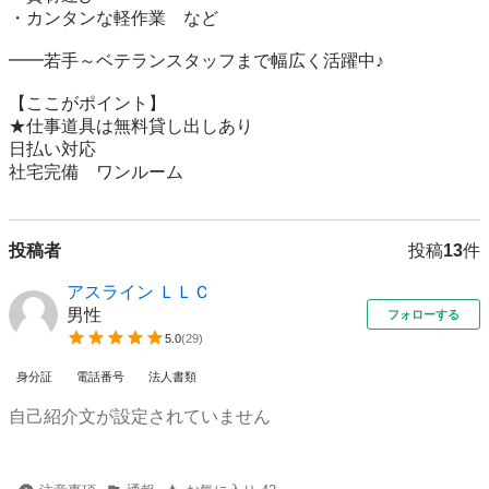
・カンタンな軽作業　など

━━若手～ベテランスタッフまで幅広く活躍中♪

【ここがポイント】

★仕事道具は無料貸し出しあり

日払い対応

社宅完備　ワンルーム
投稿者
投稿
13
件
アスライン ＬＬＣ
男性
フォローする
5.0
(
29
)
身分証
電話番号
法人書類
自己紹介文が設定されていません