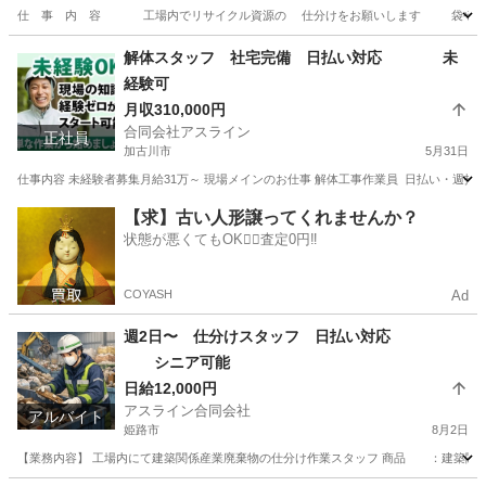
仕 事 内 容 工場内でリサイクル資源の 仕分けをお願いします 袋やコンテ
兵庫
姫路市
飾磨駅
仕分け
スタッフ
解体スタッフ 社宅完備 日払い対応 未
経験可
月収310,000円
合同会社アスライン
正社員
加古川市
5月31日
仕事内容 未経験者募集月給31万～ 現場メインのお仕事 解体工事作業員 ️ 日払い・週払い可
兵庫
加古川市
その他
未経験
【求】古い人形譲ってくれませんか？
状態が悪くてもOK🙆‍♀️査定0円‼️
COYASH
Ad
週2日〜 仕分けスタッフ 日払い対応
シニア可能
日給12,000円
アスライン合同会社
アルバイト
姫路市
8月2日
【業務内容】 工場内にて建築関係産業廃棄物の仕分け作業スタッフ 商品 ：建築関係産業廃