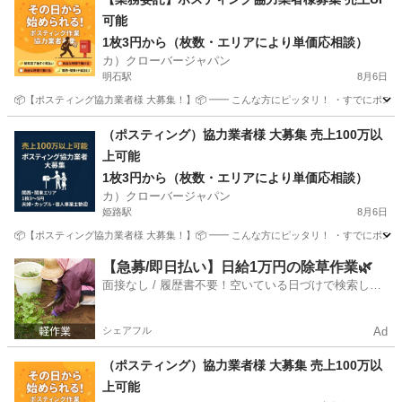
可能
1枚3円から（枚数・エリアにより単価応相談）
カ）クローバージャパン
明石駅
8月6日
📦【ポスティング協力業者様 大募集！】📦 ━━ こんな方にピッタリ！ ・すでにポステ
兵庫
明石市
明石駅
軽作業
業務委託
（ポスティング）協力業者様 大募集 売上100万以
上可能
1枚3円から（枚数・エリアにより単価応相談）
カ）クローバージャパン
姫路駅
8月6日
📦【ポスティング協力業者様 大募集！】📦 ━━ こんな方にピッタリ！ ・すでにポステ
兵庫
姫路市
姫路駅
軽作業
業務委託契約
【急募/即日払い】日給1万円の除草作業🌿
面接なし / 履歴書不要！空いている日づけで検索して
即日はたらける✨
シェアフル
Ad
（ポスティング）協力業者様 大募集 売上100万以
上可能