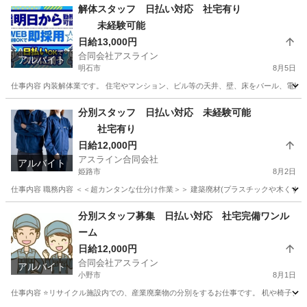
兵庫
姫路市
仕分け
スタッフ
解体スタッフ 日払い対応 社宅有り
未経験可能
日給13,000円
合同会社アスライン
アルバイト
明石市
8月5日
仕事内容 内装解体業です。 住宅やマンション、ビル等の天井、壁、床をバール、電動工
兵庫
明石市
その他
スタッフ
分別スタッフ 日払い対応 未経験可能
社宅有り
日給12,000円
アスライン合同会社
アルバイト
姫路市
8月2日
仕事内容 職務内容 ＜＜超カンタンな仕分け作業＞＞ 建築廃材(プラスチックや木くずなど
兵庫
姫路市
仕分け
スタッフ
分別スタッフ募集 日払い対応 社宅完備ワンル
ーム
日給12,000円
合同会社アスライン
アルバイト
小野市
8月1日
仕事内容 ⭐リサイクル施設内での、産業廃棄物の分別をするお仕事です。 机や椅子、廃