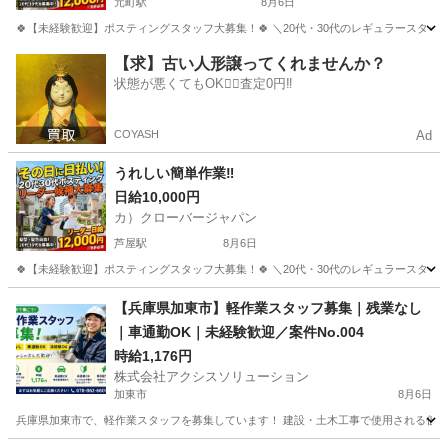
元町駅
8月6日
🍀【未経験歓迎】ポスティングスタッフ大募集！🍀 ＼20代・30代のレギュラースタッフ
兵庫
神戸市
元町駅
軽作業
スタッフ
【求】古い人形譲ってくれませんか？
状態が悪くてもOK🙆‍♀️査定0円‼️
COYASH
Ad
うれしい簡単作業‼
日給10,000円
カ）クローバージャパン
芦屋駅
8月6日
🍀【未経験歓迎】ポスティングスタッフ大募集！🍀 ＼20代・30代のレギュラースタッフ
兵庫
芦屋市
芦屋駅
軽作業
スタッフ
【兵庫県加東市】軽作業スタッフ募集｜残業なし
｜車通勤OK｜未経験歓迎／案件No.004
時給1,176円
株式会社アクシスソリューション
加東市
8月6日
兵庫県加東市で、軽作業スタッフを募集しています！ 建設・土木工事で使用される仮設足