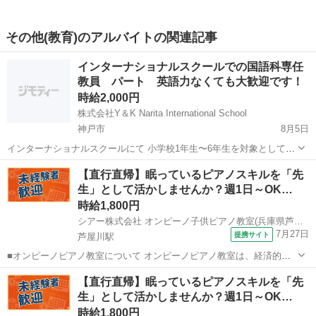
その他(教育)のアルバイトの関連記事
インターナショナルスクールでの国語科専任
教員 パート 英語力なくても大歓迎です！
時給2,000円
株式会社Y＆K Narita International School
神戸市
8月5日
インターナショナルスクールにて 小学校1年生〜6年生を対象として国
語科専任講師を募集中です！ クラス定員16名程度となります。 クラス
兵庫
神戸市
その他
インターナショナルスクール
【直行直帰】眠っているピアノスキルを「先
担任は別にいますので、国語科の授業だけをご担当いただきます。 留
生」として活かしませんか？週1日～OK…
学経験や海外での教...
時給1,800円
シアー株式会社 オンピーノ子供ピアノ教室(兵庫県芦屋市)
7月27日
提携サイト
芦屋川駅
■オンピーノピアノ教室について オンピーノピアノ教室は、経済的な
事情に左右されることなく、すべての子どもたちが平等に音楽を学べ
兵庫
芦屋市
芦屋川駅
インストラクター
【直行直帰】眠っているピアノスキルを「先
る場所をつくりたい!という想いから生まれました。 出張レッスンとい
生」として活かしませんか？週1日～OK…
う形を採用することで、 「近...
時給1,800円