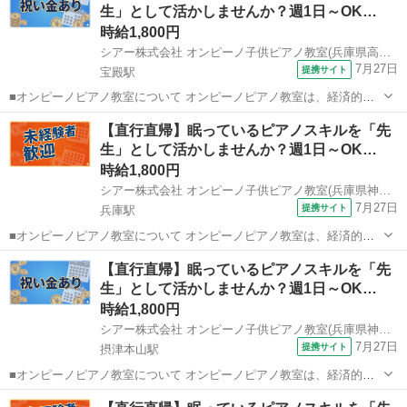
生」として活かしませんか？週1日～OK…
う形を採用することで、 「近...
時給1,800円
シアー株式会社 オンピーノ子供ピアノ教室(兵庫県高砂市)
7月27日
提携サイト
宝殿駅
■オンピーノピアノ教室について オンピーノピアノ教室は、経済的な
事情に左右されることなく、すべての子どもたちが平等に音楽を学べ
兵庫
高砂市
宝殿駅
インストラクター
【直行直帰】眠っているピアノスキルを「先
る場所をつくりたい!という想いから生まれました。 出張レッスンとい
生」として活かしませんか？週1日～OK…
う形を採用することで、 「近...
時給1,800円
シアー株式会社 オンピーノ子供ピアノ教室(兵庫県神戸市兵庫区)
7月27日
提携サイト
兵庫駅
■オンピーノピアノ教室について オンピーノピアノ教室は、経済的な
事情に左右されることなく、すべての子どもたちが平等に音楽を学べ
兵庫
神戸市
兵庫駅
インストラクター
【直行直帰】眠っているピアノスキルを「先
る場所をつくりたい!という想いから生まれました。 出張レッスンとい
生」として活かしませんか？週1日～OK…
う形を採用することで、 「近...
時給1,800円
シアー株式会社 オンピーノ子供ピアノ教室(兵庫県神戸市東灘区)
7月27日
提携サイト
摂津本山駅
■オンピーノピアノ教室について オンピーノピアノ教室は、経済的な
事情に左右されることなく、すべての子どもたちが平等に音楽を学べ
兵庫
神戸市
摂津本山駅
インストラクター