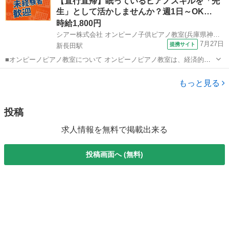
【直行直帰】眠っているピアノスキルを「先
る場所をつくりたい!という想いから生まれました。 出張レッスンとい
生」として活かしませんか？週1日～OK…
う形を採用することで、 「近...
時給1,800円
シアー株式会社 オンピーノ子供ピアノ教室(兵庫県神戸市長田区)
7月27日
提携サイト
新長田駅
■オンピーノピアノ教室について オンピーノピアノ教室は、経済的な
事情に左右されることなく、すべての子どもたちが平等に音楽を学べ
兵庫
神戸市
新長田駅
インストラクター
る場所をつくりたい!という想いから生まれました。 出張レッスンとい
もっと見る
う形を採用することで、 「近...
投稿
求人情報を無料で掲載出来る
投稿画面へ (無料)