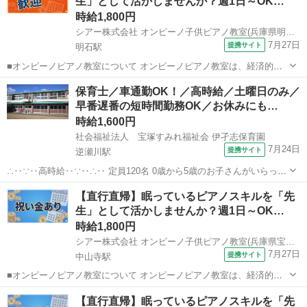
生」として活かしませんか？週1日～OK…
う形を採用することで、 「近...
時給1,800円
シアー株式会社 オンピーノ子供ピアノ教室(兵庫県明石市)
7月27日
提携サイト
明石駅
■オンピーノピアノ教室について オンピーノピアノ教室は、経済的な
事情に左右されることなく、すべての子どもたちが平等に音楽を学べ
兵庫
明石市
明石駅
インストラクター
保育士／車通勤OK！／高時給／土曜日のみ／
る場所をつくりたい!という想いから生まれました。 出張レッスンとい
早番遅番の短時間勤務OK／お休みにも…
う形を採用することで、 「近...
時給1,600円
社会福祉法人 宝塚すみれ福祉会 伊孑志保育園
7月24日
提携サイト
逆瀬川駅
∴‥∵‥高時給‥∵‥∴‥ 定員120名 0歳から5歳のお子さんがいらっし
ゃいます ∴‥∵‥∴‥∵‥∴‥∴‥∵‥∴‥∵‥∴ 【お仕事内容】 土曜日
兵庫
宝塚市
逆瀬川駅
保育士
【直行直帰】眠っているピアノスキルを「先
のみもご勤務です！ お子さんの見守りをお願いいたします★ 朝夕のみ
生」として活かしませんか？週1日～OK…
の...
時給1,800円
シアー株式会社 オンピーノ子供ピアノ教室(兵庫県宝塚市)
7月27日
提携サイト
中山寺駅
■オンピーノピアノ教室について オンピーノピアノ教室は、経済的な
事情に左右されることなく、すべての子どもたちが平等に音楽を学べ
兵庫
宝塚市
中山寺駅
インストラクター
【直行直帰】眠っているピアノスキルを「先
る場所をつくりたい!という想いから生まれました。 出張レッスンとい