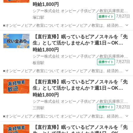
時給1,800円
シアー株式会社 オンピーノ子供ピアノ教室(兵庫県尼崎市)
7月27日
提携サイト
塚口駅
■オンピーノピアノ教室について オンピーノピアノ教室は、経済的な
事情に左右されることなく、すべての子どもたちが平等に音楽を学べ
兵庫
尼崎市
塚口駅
インストラクター
【直行直帰】眠っているピアノスキルを「先
る場所をつくりたい!という想いから生まれました。 出張レッスンとい
生」として活かしませんか？週1日～OK…
う形を採用することで、 「近...
時給1,800円
シアー株式会社 オンピーノ子供ピアノ教室(兵庫県神戸市須磨区)
7月27日
提携サイト
板宿駅
■オンピーノピアノ教室について オンピーノピアノ教室は、経済的な
事情に左右されることなく、すべての子どもたちが平等に音楽を学べ
兵庫
神戸市
板宿駅
インストラクター
【直行直帰】眠っているピアノスキルを「先
る場所をつくりたい!という想いから生まれました。 出張レッスンとい
生」として活かしませんか？週1日～OK…
う形を採用することで、 「近...
時給1,800円
シアー株式会社 オンピーノ子供ピアノ教室(兵庫県三田市)
7月27日
提携サイト
三田駅
■オンピーノピアノ教室について オンピーノピアノ教室は、経済的な
事情に左右されることなく、すべての子どもたちが平等に音楽を学べ
兵庫
三田市
三田駅
インストラクター
【直行直帰】眠っているピアノスキルを「先
る場所をつくりたい!という想いから生まれました。 出張レッスンとい