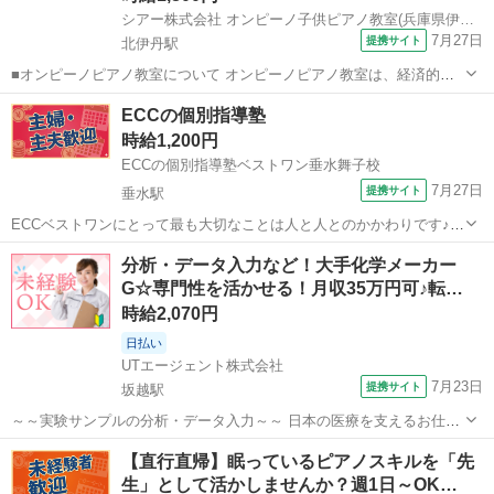
シアー株式会社 オンピーノ子供ピアノ教室(兵庫県伊丹市)
7月27日
提携サイト
北伊丹駅
■オンピーノピアノ教室について オンピーノピアノ教室は、経済的な
事情に左右されることなく、すべての子どもたちが平等に音楽を学べ
兵庫
伊丹市
北伊丹駅
インストラクター
ECCの個別指導塾
る場所をつくりたい!という想いから生まれました。 出張レッスンとい
時給1,200円
う形を採用することで、 「近...
ECCの個別指導塾ベストワン垂水舞子校
7月27日
提携サイト
垂水駅
ECCベストワンにとって最も大切なことは人と人とのかかわりです♪
指導技術やノウハウは経験や研修で補える部分がありますが、人のた
兵庫
神戸市
垂水駅
塾講師
分析・データ入力など！大手化学メーカー
めに役立ちたい、 生徒の成長を考えたいという気持ちや、教育にかけ
G☆専門性を活かせる！月収35万円可♪転…
る思いが伝わってくることが 講師...
時給2,070円
日払い
UTエージェント株式会社
7月23日
提携サイト
坂越駅
～～実験サンプルの分析・データ入力～～ 日本の医療を支えるお仕事
♪ 分析サンプルの計量・前処理からデータ入力・報告書作成までお任
兵庫
赤穂市
坂越駅
その他
【直行直帰】眠っているピアノスキルを「先
せします！ 精密な作業スキルを活かせます！丁寧な実験室環境でスキ
生」として活かしませんか？週1日～OK…
ルアップ♪ ＜具体的には…＞...