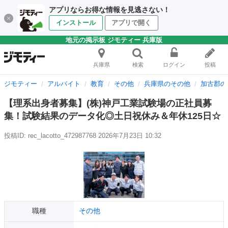
アプリならお得な情報を見逃さない！
インストール
アプリで開く
地元の掲示板 ジモティー 兵庫版
兵庫県
検索
ログイン
投稿
ジモティー
アルバイト
教育
その他
兵庫県のその他
加古郡の
【理系出身者募集】(株)神戸工業試験場の正社員募
集！試験結果のデータ化◎土日祝休み＆年休125日☆
投稿ID: rec_lacotto_472987768
2026年7月23日 10:32
職種
その他