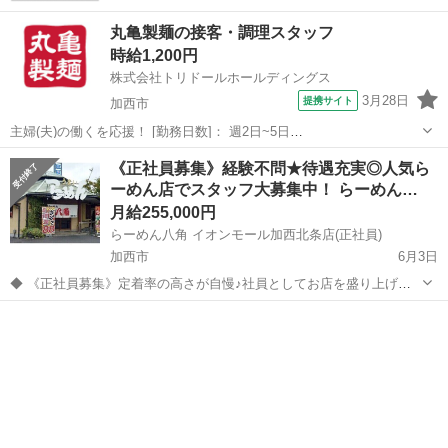
丸亀製麺の接客・調理スタッフ
時給1,200円
株式会社トリドールホールディングス
3月28日
提携サイト
加西市
主婦(夫)の働くを応援！ [勤務日数]： 週2日~5日
10:00~15:00/10:00~16:00/09:00~14:00/11:00~17:00/11:00~16:00 [勤務
兵庫
加西市
その他
《正社員募集》経験不問★待遇充実◎人気ら
地・最寄駅]： 兵庫県加西市北条町横...
ーめん店でスタッフ大募集中！ らーめん…
月給255,000円
らーめん八角 イオンモール加西北条店(正社員)
加西市
6月3日
◆ 《正社員募集》定着率の高さが自慢♪社員としてお店を盛り上げま
せんか？ ◆ 調理や接客は勿論、経営などの店舗運営もおまかせ致しま
兵庫
加西市
その他
す。 未経験の方も安心して始められる、教育環境が整っています！ ス
キルを磨きながら成長しませ...