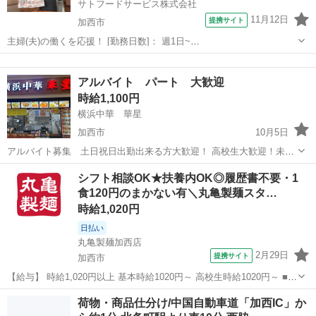
サトフードサービス株式会社
11月12日
提携サイト
加西市
主婦(夫)の働くを応援！ [勤務日数]： 週1日~
10:00~13:00/10:00~14:00/11:00~14:00/11:00~15:00/14:00~17:00 [勤務
兵庫
加西市
その他
地・最寄駅]： 兵庫県加西市北条町東高室...
アルバイト パート 大歓迎
時給1,100円
横浜中華 華星
加西市
10月5日
アルバイト募集 土日祝日出勤出来る方大歓迎！ 高校生大歓迎！未経
験可！ 食事付き！制服あり！ レジ 洗い場 厨房全般 週一回可 #加
兵庫
加西市
その他
パート
シフト相談OK★扶養内OK◎履歴書不要・1
西市#加東市#福崎#小野市#市川#姫路市 TEL：08042576866
食120円のまかない有＼丸亀製麺スタ…
時給1,020円
日払い
丸亀製麺加西店
2月29日
提携サイト
加西市
【給与】 時給1,020円以上 基本時給1020円～ 高校生時給1020円～ ■土
曜+70円 ■日祝+70円 【勤務時間】 09:00～17:00／17:00～22:00 【お
兵庫
加西市
その他
荷物・商品仕分け/中国自動車道「加西IC」か
仕事内容】 週就業日数： 週2～5日 ==...