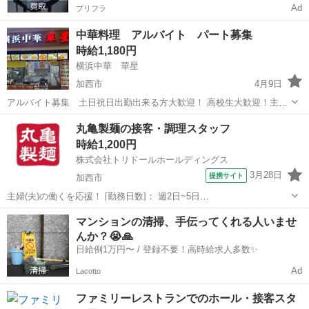
Ad
プリフラ
中華料理 アルバイト パート募集
時給1,180円
横浜中華 華星
加西市
4月9日
アルバイト募集 土日祝日出勤出来る方大歓迎！ 高校生大歓迎！主婦
大歓迎 未経験可！ 食事付き！制服あり！ レジ全般 社員登録制度あ
兵庫
加西市
その他
パート
丸亀製麺の接客・調理スタッフ
り！
時給1,200円
株式会社トリドールホールディングス
3月28日
提携サイト
加西市
主婦(夫)の働くを応援！ [勤務日数]： 週2日~5日
10:00~15:00/10:00~16:00/09:00~14:00/11:00~17:00/11:00~16:00 [勤務
兵庫
加西市
その他
マンションの清掃、手伝ってくれる人いませ
地・最寄駅]： 兵庫県加西市北条町横...
んか？😭🙏
日給例1万円〜 / 登録不要！高時給求人多数✨
Ad
Lacotto
ファミリーレストランでのホール・接客スタ