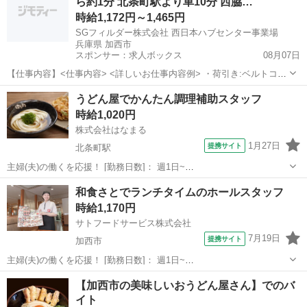
ら約1分 北条町駅より車10分 西脇…
時給1,172円～1,465円
SGフィルダー株式会社 西日本ハブセンター事業場
兵庫県 加西市
スポンサー：求人ボックス
08月07日
【仕事内容】<仕事内容> <詳しいお仕事内容例> ・荷引き:ベルトコン
ベアから流れてくる荷物を担当レーンに滑らせるように引き込む ・荷
アルバイト・パート
うどん屋でかんたん調理補助スタッフ
積み:荷引きされた荷物を配送先ごとのボックスやトラックに入れる ・
時給1,020円
小物仕分け:配送先の住所ごとに...
株式会社はなまる
1月27日
提携サイト
北条町駅
主婦(夫)の働くを応援！ [勤務日数]： 週1日~
09:00~12:00/10:00~13:00/11:00~14:00/10:00~14:00/10:00~15:00 [勤務
兵庫
加西市
北条町駅
その他
和食さとでランチタイムのホールスタッフ
地・最寄駅]： 兵庫県加西市北条町北条3...
時給1,170円
サトフードサービス株式会社
7月19日
提携サイト
加西市
主婦(夫)の働くを応援！ [勤務日数]： 週1日~
10:00~13:00/10:00~14:00/11:00~14:00/11:00~15:00/14:00~17:00 [勤務
兵庫
加西市
その他
【加西市の美味しいおうどん屋さん】でのバ
地・最寄駅]： 兵庫県加西市北条町東高室...
イト