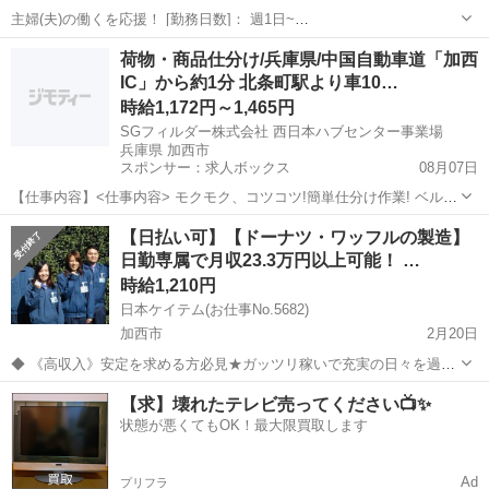
主婦(夫)の働くを応援！ [勤務日数]： 週1日~
10:00~13:00/10:00~14:00/11:00~14:00/11:00~15:00/14:00~17:00 [勤務
兵庫
加西市
その他
荷物・商品仕分け/兵庫県/中国自動車道「加西
地・最寄駅]： 兵庫県加西市北条町東高室...
IC」から約1分 北条町駅より車10…
時給1,172円～1,465円
SGフィルダー株式会社 西日本ハブセンター事業場
兵庫県 加西市
スポンサー：求人ボックス
08月07日
【仕事内容】<仕事内容> モクモク、コツコツ!簡単仕分け作業! ベルト
コンベア上にお荷物が流れてくる お荷物に貼ってある伝票番号を確認!
アルバイト・パート
【日払い可】【ドーナツ・ワッフルの製造】
担当のレーンに引き込むだけ! ・未経験スタートの方もスグにご活躍い
日勤専属で月収23.3万円以上可能！ …
ただけます! 【経験・資格...
時給1,210円
日本ケイテム(お仕事No.5682)
加西市
2月20日
◆ 《高収入》安定を求める方必見★ガッツリ稼いで充実の日々を過ご
しませんか ◆ 目的に合った働き方を始めるなら日本ケイテム！ 仕事
兵庫
加西市
その他
スタッフ
【求】壊れたテレビ売ってください📺✨
もプライベートも満喫したい貴方にオススメ！ 未経験OK/家チカなど
状態が悪くてもOK！最大限買取します
★あなたの希望を教えてくだ...
Ad
プリフラ