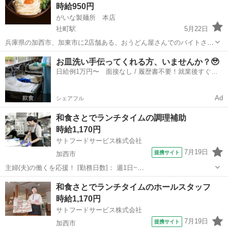
時給950円
がいな製麺所 本店
社町駅
5月22日
兵庫県の加西市、加東市に2店舗ある、おうどん屋さんでのバイトさん
を募集いたします！ テレビにも出たことのある、美味しいおうどん屋
兵庫
加西市
社町駅
その他
土日
お皿洗い手伝ってくれる方、いませんか？🥹
さんです♪ 加西店 ⭐︎勤務時間 9:30-16:30 1日3時間〜、週1日〜ok！要
日給例1万円〜 面接なし / 履歴書不要！就業後すぐに
相談！ ...
お給料がもらえる✨
Ad
シェアフル
和食さとでランチタイムの調理補助
時給1,170円
サトフードサービス株式会社
7月19日
提携サイト
加西市
主婦(夫)の働くを応援！ [勤務日数]： 週1日~
10:00~13:00/10:00~14:00/11:00~14:00/11:00~15:00/14:00~17:00 [勤務
兵庫
加西市
その他
和食さとでランチタイムのホールスタッフ
地・最寄駅]： 兵庫県加西市北条町東高室...
時給1,170円
サトフードサービス株式会社
7月19日
提携サイト
加西市