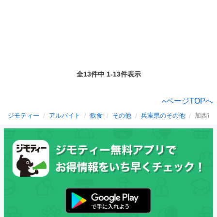
全13件中 1-13件表示
ページTOPへ
ジモティー
アルバイト
飲食
その他
兵庫県のその他
加西市