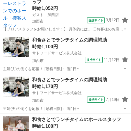
ッフ
時給1,052円
ガスト 加西店
3月12日
提携サイト
加西市
【フロアスタッフをお願いします！】 具体的には… 〇お客様のお席へ
のご案内 〇お料理の提供 →ネコ型配膳ロボットが配膳業務をお手伝い
兵庫
加西市
その他
和食さとでランチタイムの調理補助
します！ 〇ご注文はタブレットからお客様自身行われます！ 〇お会計
時給1,100円
→伝票をかざすと釣り銭ま...
サトフードサービス株式会社
11月12日
提携サイト
加西市
主婦(夫)の働くを応援！ [勤務日数]： 週1日~
10:00~13:00/10:00~14:00/11:00~14:00/11:00~15:00/14:00~17:00 [勤務
兵庫
加西市
その他
和食さとでランチタイムの調理補助
地・最寄駅]： 兵庫県加西市北条町東高室...
時給1,170円
サトフードサービス株式会社
7月19日
提携サイト
加西市
主婦(夫)の働くを応援！ [勤務日数]： 週1日~
10:00~13:00/10:00~14:00/11:00~14:00/11:00~15:00/14:00~17:00 [勤務
兵庫
加西市
その他
和食さとでランチタイムのホールスタッフ
地・最寄駅]： 兵庫県加西市北条町東高室...
時給1,100円