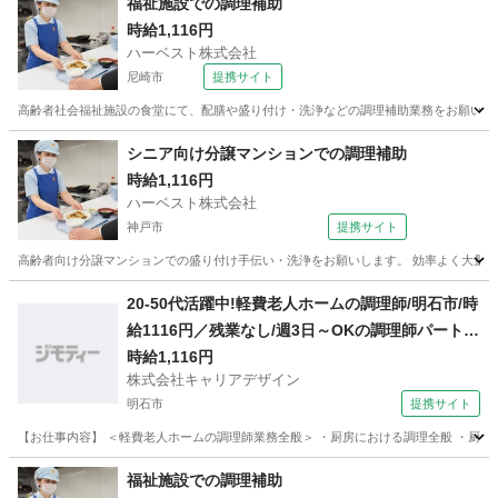
福祉施設での調理補助
時給1,116円
ハーベスト株式会社
尼崎市
提携サイト
高齢者社会福祉施設の食堂にて、配膳や盛り付け・洗浄などの調理補助業務をお願いしま
兵庫
尼崎市
その他
シニア向け分譲マンションでの調理補助
時給1,116円
ハーベスト株式会社
神戸市
提携サイト
高齢者向け分譲マンションでの盛り付け手伝い・洗浄をお願いします。 効率よく大量に
兵庫
神戸市
その他
20-50代活躍中!軽費老人ホームの調理師/明石市/時
給1116円／残業なし/週3日～OKの調理師パート//
cd001291
時給1,116円
株式会社キャリアデザイン
明石市
提携サイト
【お仕事内容】 ＜軽費老人ホームの調理師業務全般＞ ・厨房における調理全般 ・厨房
兵庫
明石市
その他
福祉施設での調理補助