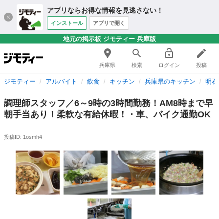
アプリならお得な情報を見逃さない！
インストール
アプリで開く
地元の掲示板 ジモティー 兵庫版
兵庫県
検索
ログイン
投稿
ジモティー
アルバイト
飲食
キッチン
兵庫県のキッチン
明石
調理師スタッフ／6～9時の3時間勤務！AM8時まで早
朝手当あり！柔軟な有給休暇！・車、バイク通勤OK
投稿ID: 1osmh4