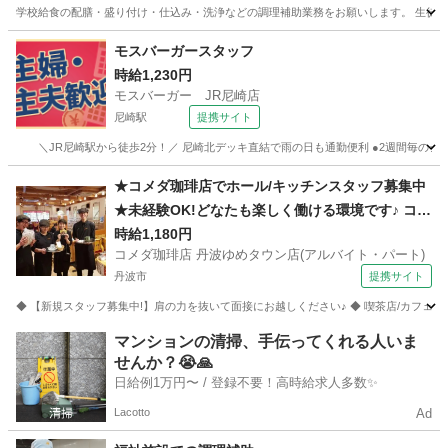
学校給食の配膳・盛り付け・仕込み・洗浄などの調理補助業務をお願いします。 生徒た
兵庫
神戸市
その他
モスバーガースタッフ
時給1,230円
モスバーガー JR尼崎店
尼崎駅
提携サイト
＼JR尼崎駅から徒歩2分！／ 尼崎北デッキ直結で雨の日も通勤便利 ●2週間毎のシフト制♪ 
兵庫
尼崎市
尼崎駅
カフェ
★コメダ珈琲店でホール/キッチンスタッフ募集中
★未経験OK!どなたも楽しく働ける環境です♪ コメ
ダ珈琲店 丹波ゆめタウン店(アルバイト・パート)
時給1,180円
コメダ珈琲店 丹波ゆめタウン店(アルバイト・パート)
フード系
丹波市
提携サイト
◆ 【新規スタッフ募集中!】肩の力を抜いて面接にお越しください♪ ◆ 喫茶店/カフェ/
兵庫
丹波市
その他
マンションの清掃、手伝ってくれる人いま
せんか？😭🙏
日給例1万円〜 / 登録不要！高時給求人多数✨
Lacotto
Ad