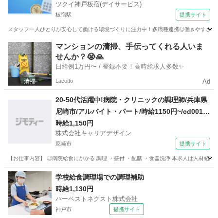
ツクイ神戸板宿(デイサービス)
板宿駅
提携サイト
スタッフ一人ひとりが安心して働ける環境づくりに注力中！多職種連携◎働きやすさも考え
兵庫
神戸市
板宿駅
その他
マンションの清掃、手伝ってくれる人いま
せんか？😭🙏
日給例1万円〜 / 登録不要！高時給求人多数✨
Lacotto
Ad
20-50代活躍中!病院・クリニックの調理師/兵庫県
尼崎市/アルバイト・パート/時給1150円~/cd0010
70
時給1,150円
株式会社キャリアデザイン
尼崎市
提携サイト
【お仕事内容】 ◎病院給食にかかる 調理 ・盛付 ・配膳 ・食器洗浄 本求人は人材紹
兵庫
尼崎市
その他
学校給食調理場での調理補助
時給1,130円
ハーベストネクスト株式会社
神戸市
提携サイト