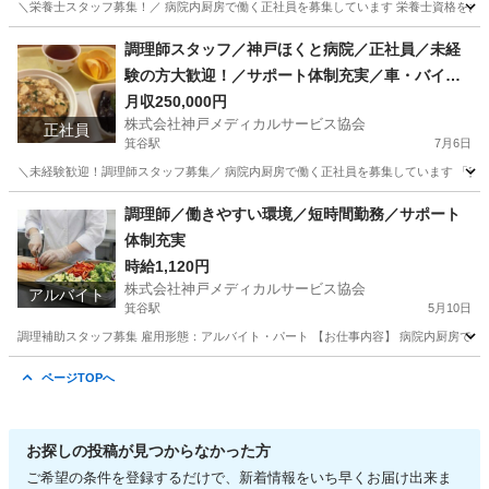
＼栄養士スタッフ募集！／ 病院内厨房で働く正社員を募集しています 栄養士資格をお持
兵庫
神戸市
箕谷駅
飲食
病院
調理師スタッフ／神戸ほくと病院／正社員／未経
験の方大歓迎！／サポート体制充実／車・バイク
通勤OK！
月収250,000円
株式会社神戸メディカルサービス協会
正社員
箕谷駅
7月6日
＼未経験歓迎！調理師スタッフ募集／ 病院内厨房で働く正社員を募集しています 「安定
兵庫
神戸市
箕谷駅
飲食
病院
調理師／働きやすい環境／短時間勤務／サポート
体制充実
時給1,120円
株式会社神戸メディカルサービス協会
アルバイト
箕谷駅
5月10日
調理補助スタッフ募集 雇用形態：アルバイト・パート 【お仕事内容】 病院内厨房での調理
兵庫
神戸市
箕谷駅
飲食
スタッフ
ページTOPへ
お探しの投稿が見つからなかった方
ご希望の条件を登録するだけで、新着情報をいち早くお届け出来ま