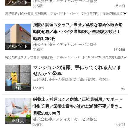
株式会社神戸メディカルサービス協会
アルバイト
箕谷駅
5月10日
調理補助STAFF募集 雇用形態：アルバイト・パート 【お仕事内容】 病院内厨房にて
兵庫
神戸市
箕谷駅
キッチン
病院の調理スタッフ／遅番／柔軟な有給休暇＆短
時間勤務／車・バイク通勤OK／未経験大歓迎！
時給1,250円
株式会社神戸メディカルサービス協会
アルバイト
宝殿駅
6月23日
病院の調理スタッフ募集 雇用形態：アルバイト・パート 16:00～20:00の夕方勤務スタ
兵庫
加古川市
宝殿駅
キッチン
スタッフ
マンションの清掃、手伝ってくれる人いま
せんか？😭🙏
日給例1万円〜 / 登録不要！高時給求人多数✨
Lacotto
Ad
栄養士／神戸ほくと病院／正社員採用／サポート
体制充実／栄養士資格があれば経験不要／働きや
すい環境◎
月収230,000円
株式会社神戸メディカルサービス協会
正社員
箕谷駅
7月6日