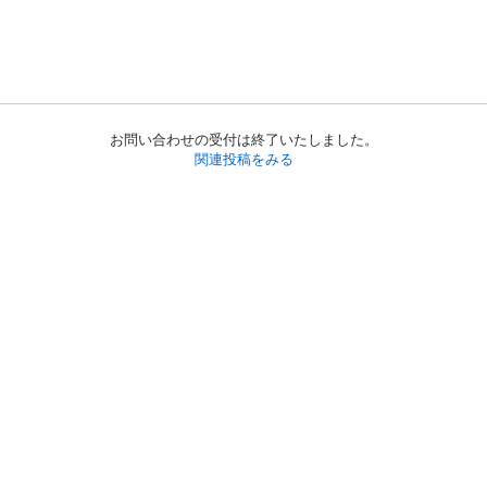
お問い合わせの受付は終了いたしました。
関連投稿をみる
初めての方へ
利用規約
プライバシーポリシー
プライバシー・ステートメント
健全化に資する運用方針
お問い合わせ
運営会社
サイトマップ
ご利用ガイド
フリーワードで探す
PC版で表示
都道府県選択