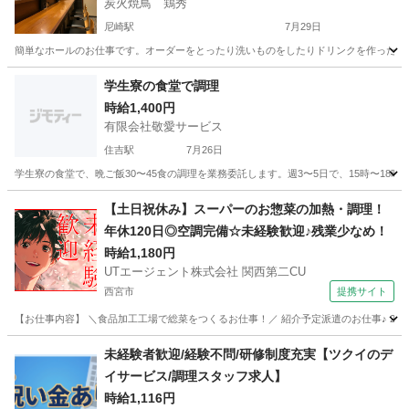
炭火焼鳥 鶏秀
尼崎駅
7月29日
簡単なホールのお仕事です。オーダーをとったり洗いものをしたりドリンクを作ったり等で
兵庫
尼崎市
尼崎駅
居酒屋
スタッフ
学生寮の食堂で調理
時給1,400円
有限会社敬愛サービス
住吉駅
7月26日
学生寮の食堂で、晩ご飯30〜45食の調理を業務委託します。週3〜5日で、15時〜1
兵庫
神戸市
住吉駅
その他
【土日祝休み】スーパーのお惣菜の加熱・調理！
年休120日◎空調完備☆未経験歓迎♪残業少なめ！
時給1,180円
UTエージェント株式会社 関西第二CU
西宮市
提携サイト
【お仕事内容】 ＼食品加工工場で総菜をつくるお仕事！／ 紹介予定派遣のお仕事♪ 2ヵ
兵庫
西宮市
キッチン
未経験者歓迎/経験不問/研修制度充実【ツクイのデ
イサービス/調理スタッフ求人】
時給1,116円