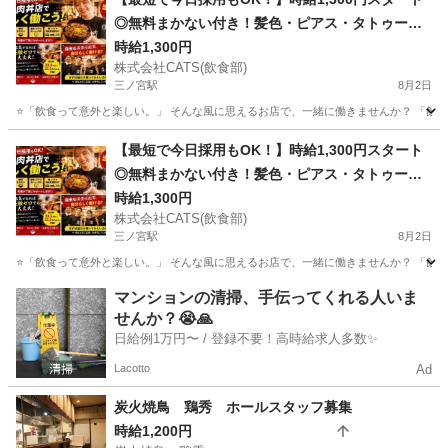
◎無料まかない付き！髪色・ピアス・タトゥー自
由★人気肉丼店スタッフ募集！
時給1,300円
株式会社CATS(飲食部)
三ノ宮駅
8月2日
⭐「飲食って意外と楽しい。」 そんな風に思えるお店で、一緒に働きませんか？ 「飲食は
兵庫
洲本市
三ノ宮駅
キッチン
スタッフ
【最短で今日採用もOK！】時給1,300円スタート
◎無料まかない付き！髪色・ピアス・タトゥー自
由★人気肉丼店スタッフ募集！(南あわじ市)
時給1,300円
株式会社CATS(飲食部)
三ノ宮駅
8月2日
⭐「飲食って意外と楽しい。」 そんな風に思えるお店で、一緒に働きませんか？ 「飲食は
兵庫
南あわじ市
三ノ宮駅
キッチン
スタッフ
マンションの清掃、手伝ってくれる人いま
せんか？😭🙏
日給例1万円〜 / 登録不要！高時給求人多数✨
Lacotto
Ad
炭火焼鳥 鶏秀 ホールスタッフ募集
時給1,200円