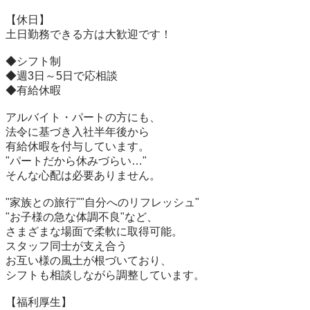
【休日】

土日勤務できる方は大歓迎です！

◆シフト制

◆週3日～5日で応相談

◆有給休暇

アルバイト・パートの方にも、

法令に基づき入社半年後から

有給休暇を付与しています。

"パートだから休みづらい…"

そんな心配は必要ありません。

"家族との旅行""自分へのリフレッシュ"

"お子様の急な体調不良"など、

さまざまな場面で柔軟に取得可能。

スタッフ同士が支え合う

お互い様の風土が根づいており、

シフトも相談しながら調整しています。

【福利厚生】
