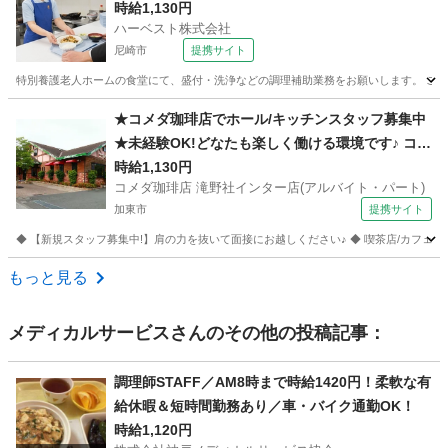
時給1,130円
ハーベスト株式会社
尼崎市
提携サイト
特別養護老人ホームの食堂にて、盛付・洗浄などの調理補助業務をお願いします。 ご利
兵庫
尼崎市
その他
★コメダ珈琲店でホール/キッチンスタッフ募集中
★未経験OK!どなたも楽しく働ける環境です♪ コメ
ダ珈琲店 滝野社インター店(アルバイト・パート)
時給1,130円
コメダ珈琲店 滝野社インター店(アルバイト・パート)
フード系
加東市
提携サイト
◆ 【新規スタッフ募集中!】肩の力を抜いて面接にお越しください♪ ◆ 喫茶店/カフェ/
兵庫
加東市
その他
もっと見る
メディカルサービス
さんのその他の投稿記事：
調理師STAFF／AM8時まで時給1420円！柔軟な有
給休暇＆短時間勤務あり／車・バイク通勤OK！
時給1,120円