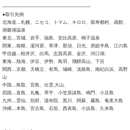
———————————————————
●取引先例
北海道…札幌、ニセコ、トマム、キロロ、留寿都村、函館、
洞爺湖温泉
東北…宮城、岩手、福島、安比高原、鳴子温泉
関東…箱根、湯河原、草津、那須、日光、房総半島、江の島
甲信越…軽井沢、白馬、志賀高原、金沢、河口湖、
東海…熱海、伊豆、伊勢、鳥羽、飛騨高山、下呂
関西…京都、天橋立、有馬、城崎、淡路島、南紀白浜、高野
山
中国…鳥取、宮島、出雲,大山、
四国…直島、丸亀、琴平、小笠原諸島、鳴門、小豆島
九州…雲仙、別府、湯布院、黒川、阿蘇、霧島、奄美大島
沖縄…本島、宮古島、石垣、西表島、小浜島、久米島