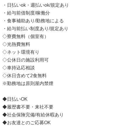
・日払いok・週払いok/規定あり
・給与前借制度/稼働分
・食事補助あり/勤務地による
・給与前払い制度あり/規定あり
◇寮費無料（個室有）
◇光熱費無料
◇ネット環境有り
◇公休日の施設利用可
◇車持込応相談
◇休日含めて2食無料
※勤務地は原則屋内禁煙
◆日払いOK
◆履歴書不要・来社不要
◆社会保険完備/有給休暇あり
◆お友達とのご応募OK