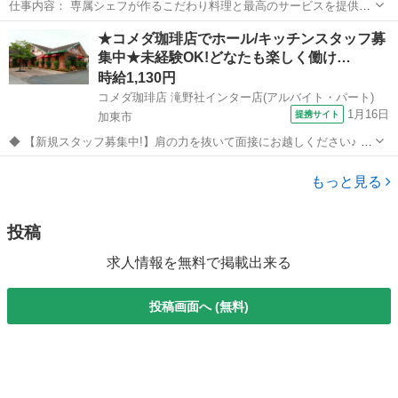
仕事内容： 専属シェフが作るこだわり料理と最高のサービスを提供す
る《サンシティ》 会員制リゾートホテルのような、ハイクラスな住空
兵庫
宝塚市
逆瀬川駅
レストラン
★コメダ珈琲店でホール/キッチンスタッフ募
間。 高級感と品格のあるシニア向けハイグレードマンション内にある
集中★未経験OK!どなたも楽しく働け…
居住者専用レストランのホール...
時給1,130円
コメダ珈琲店 滝野社インター店(アルバイト・パート)
1月16日
提携サイト
加東市
◆ 【新規スタッフ募集中!】肩の力を抜いて面接にお越しください♪ ◆
喫茶店/カフェ/ファミレス等の飲食アルバイト経験が活かせるお仕事で
兵庫
加東市
その他
す。 未経験からのチャレンジもOK! 面接は経験より人柄や人間性を重
もっと見る
視しています♪ ...
投稿
求人情報を無料で掲載出来る
投稿画面へ (無料)