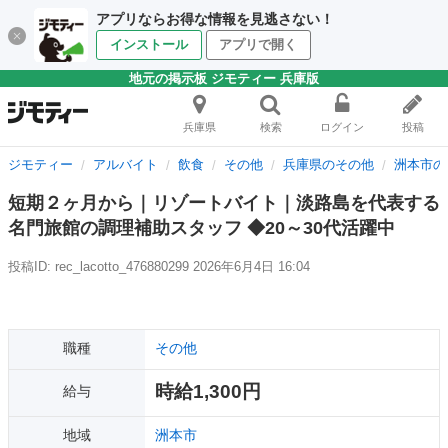
アプリならお得な情報を見逃さない！
インストール
アプリで開く
地元の掲示板 ジモティー 兵庫版
兵庫県
検索
ログイン
投稿
ジモティー
アルバイト
飲食
その他
兵庫県のその他
洲本市の
短期２ヶ月から｜リゾートバイト｜淡路島を代表する
名門旅館の調理補助スタッフ ◆20～30代活躍中
投稿ID: rec_lacotto_476880299
2026年6月4日 16:04
職種
その他
時給1,300円
給与
地域
洲本市