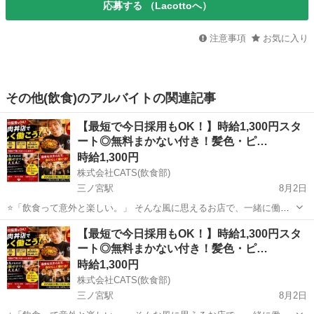
応募する
（Lacottoへ）
注意事項
お気に入り
その他(飲食)のアルバイトの関連記事
【最短で今日採用もOK！】時給1,300円スタ
ート◎無料まかない付き！髪色・ピ…
時給1,300円
株式会社CATS(飲食部)
三ノ宮駅
8月2日
⭐「飲食って意外と楽しい。」 そんな風に思えるお店で、一緒に働き
ませんか？ 「飲食は初めてだから不安…」 そんな方でも大丈夫。 最
兵庫
洲本市
三ノ宮駅
キッチン
スタッフ
【最短で今日採用もOK！】時給1,300円スタ
初は洗い物や盛り付けなど、 本当に簡単なお仕事からスタートしま
ート◎無料まかない付き！髪色・ピ…
す！ 先...
時給1,300円
株式会社CATS(飲食部)
三ノ宮駅
8月2日