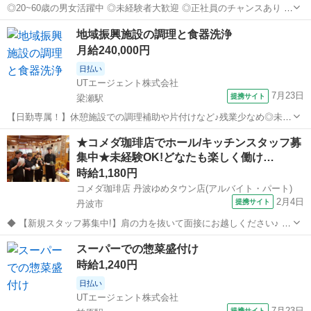
◎20~60歳の男女活躍中 ◎未経験者大歓迎 ◎正社員のチャンスあり !
ゴルフ場の レストランホール業務を 担当します。 接客対応などを お
兵庫
加東市
レストラン
地域振興施設の調理と食器洗浄
任せします。 未経験でもしっかりサポートします◎ 【ポイント】 ■
月給240,000円
正...
日払い
UTエージェント株式会社
7月23日
提携サイト
梁瀬駅
【日勤専属！】休憩施設での調理補助や片付けなど♪残業少なめ◎未経
験在籍中♪ 【デジタルギフト】 赴任での新規ご入社の方に！入社日に
兵庫
朝来市
梁瀬駅
その他
★コメダ珈琲店でホール/キッチンスタッフ募
現金化可能なデジタルギフトで2万円分支給♪ 【日払い制度】 利用申し
集中★未経験OK!どなたも楽しく働け…
込み完了後～最短5分で...
時給1,180円
コメダ珈琲店 丹波ゆめタウン店(アルバイト・パート)
2月4日
提携サイト
丹波市
◆ 【新規スタッフ募集中!】肩の力を抜いて面接にお越しください♪ ◆
喫茶店/カフェ/ファミレス等の飲食アルバイト経験が活かせるお仕事で
兵庫
丹波市
その他
スーパーでの惣菜盛付け
す。 未経験からのチャレンジもOK! 面接は経験より人柄や人間性を重
時給1,240円
視しています♪ ...
日払い
UTエージェント株式会社
7月23日
提携サイト