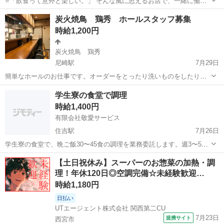
⭐「飲食って意外と楽しい。」 そんな風に思えるお店で、一緒に働き
ませんか？ 「飲食は初めてだから不安…」 そんな方でも大丈夫。 最
兵庫
南あわじ市
三ノ宮駅
キッチン
スタッフ
炭火焼鳥 鶏秀 ホールスタッフ募集
初は洗い物や盛り付けなど、 本当に簡単なお仕事からスタートしま
時給1,200円
す！ 先...
炭火焼鳥 鶏秀
尼崎駅
7月29日
簡単なホールのお仕事です。オーダーをとったり洗いものをしたりド
リンクを作ったり等です。 ※調理、調理補助はありません。 カウンタ
兵庫
尼崎市
尼崎駅
居酒屋
スタッフ
学生寮の食堂で調理
ーとテーブル一卓のこじんまりしたお店です！ 美味しいまかないあり
時給1,400円
ます。 随時、昇給あり！ 交通...
有限会社敬愛サービス
住吉駅
7月26日
学生寮の食堂で、晩ご飯30〜45食の調理を業務委託します。週3〜5日
で、15時〜18時の3時間程度です。調理師の免許必須です。他の調理ス
兵庫
神戸市
住吉駅
その他
【土日祝休み】スーパーのお惣菜の加熱・調
タッフと一緒に調理をお願いします。
理！年休120日◎空調完備☆未経験歓迎…
時給1,180円
日払い
UTエージェント株式会社 関西第二CU
7月23日
提携サイト
西宮市