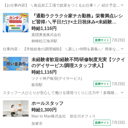
【お仕事内容】 ＼食品加工工場で総菜をつくるお仕事！／ 紹介予定派
遣のお仕事♪ 2ヵ月の派遣契約終了後、双方の合意の上、派遣先での直
兵庫
西宮市
キッチン
『通勤ラクラク☆家チカ勤務』栄養満点レシ
接雇用（アルバイト）切り替えを前提としたお仕事です！ ＜具体的に
ピ習得♪＼平日だけ×土日祝休み×未経験…
は…＞ ◆ スーパーなど...
時給1,116円
葉隠勇進株式会社
7月23日
提携サイト
林崎松江海岸駅
仕事内容： 【学校給食の調理補助】 ＼新しい仲間を募集♪／ 簡単な調
理補助をお願いします。 【1】調理前の打合せ、食材や作業の確認
兵庫
明石市
林崎松江海岸駅
キッチン
未経験者歓迎/経験不問/研修制度充実【ツクイ
【2】野菜カット、調味料の計量等仕込 【3】仕込みが終わったら調理
のデイサービス/調理スタッフ求人】
開始 【4】こどもたち...
時給1,116円
ツクイ神戸板宿(デイサービス)
7月23日
提携サイト
板宿駅
スタッフ一人ひとりが安心して働ける環境づくりに注力中！多職種連
携◎働きやすさも考え、スタッフの声を大切にしています！ ★☆ 働き
兵庫
神戸市
板宿駅
その他
ホールスタッフ
やすいメリット多数 ★☆ ＼＼サービス・職種の魅力／／ 食材の硬さ
時給1,300円
や大きさなど、お客様の状態...
Man to Man株式会社 加古川オフィス
7月23日
提携サイト
加東市