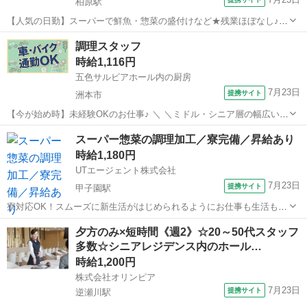
柏原駅
【人気の日勤】スーパーで鮮魚・惣菜の盛付けなど★残業ほぼなし♪車
通勤OK◎未経験在籍中！ 【デジタルギフト】 赴任での新規ご入社の
兵庫
丹波市
柏原駅
その他
調理スタッフ
方に！入社日に現金化可能なデジタルギフトで2万円分支給♪ 【日払い
時給1,116円
制度】 利用申し込み完了...
五色サルビアホール内の厨房
7月23日
提携サイト
洲本市
【今が始め時】未経験OKのお仕事♪ ＼ ＼ミドル・シニア層の幅広い年
齢層の方が活躍中！！／／ ‾V‾‾‾‾‾‾‾‾‾‾‾‾‾‾‾‾‾‾‾‾‾‾‾‾ (๑•̀ㅂ•́)و＜介護施設内で
兵庫
洲本市
キッチン
スーパー惣菜の調理加工／寮完備／昇給あり
の調理スタッフさん募集♪♪ 【POINT】...
時給1,180円
UTエージェント株式会社
7月23日
提携サイト
甲子園駅
寮対応OK！スムーズに新生活がはじめられるようにお仕事も生活もし
っかりサポートで安心◎ 弊社UTエージェントの求人をご覧いただきあ
兵庫
西宮市
甲子園駅
その他
夕方のみ×短時間《週2》☆20～50代スタッフ
りがとうございます！ 大手メーカーでの組み立てや加工、 食品工場で
多数☆シニアレジデンス内のホール…
の検査や検品、 ボタンを押...
時給1,200円
株式会社オリンピア
7月23日
提携サイト
逆瀬川駅