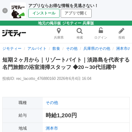
アプリならお得な情報を見逃さない！
インストール
アプリで開く
地元の掲示板 ジモティー 兵庫版
兵庫県
検索
ログイン
投稿
ジモティー
アルバイト
飲食
その他
兵庫県のその他
洲本市の
短期２ヶ月から｜リゾートバイト｜淡路島を代表する
名門旅館の浴室清掃スタッフ ◆20～30代活躍中
投稿ID: rec_lacotto_476880160
2026年6月4日 16:04
職種
その他
時給1,200円
給与
地域
洲本市