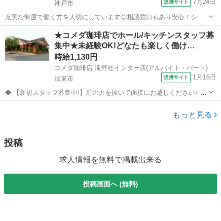
7月24日
提携サイト
神戸市
充実な制度で働く方を大切にしています◎相談窓口もあり安心！シフ
ト勤務で働きやすさ抜群の環境です。 ★☆ 働きやすいメリット多数
兵庫
神戸市
その他
★コメダ珈琲店でホール/キッチンスタッフ募
★☆ ＼＼サービス・職種の魅力／／ 食材の硬さや大きさなど、お客様
集中★未経験OK!どなたも楽しく働け…
の状態に合わせた食事を提供...
時給1,130円
コメダ珈琲店 滝野社インター店(アルバイト・パート)
1月16日
提携サイト
加東市
◆ 【新規スタッフ募集中!】肩の力を抜いて面接にお越しください♪ ◆
喫茶店/カフェ/ファミレス等の飲食アルバイト経験が活かせるお仕事で
兵庫
加東市
その他
す。 未経験からのチャレンジもOK! 面接は経験より人柄や人間性を重
もっと見る
視しています♪ ...
投稿
求人情報を無料で掲載出来る
投稿画面へ (無料)