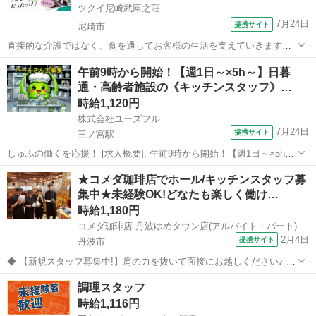
ツクイ尼崎武庫之荘
7月24日
提携サイト
尼崎市
直接的な介護ではなく、食を通してお客様の生活を支えていきます。
※お客様に提供する食事の簡単な調理 ※盛り付け業務 ※食器洗
兵庫
尼崎市
その他
午前9時から開始！【週1日～×5h～】日暮
浄 ※食材の発注など ※提供食事数:35人分 ※1日の作業人数:2人
通・高齢者施設の《キッチンスタッフ》…
◆従事すべき業務...
時給1,120円
株式会社ユーズフル
7月24日
提携サイト
三ノ宮駅
しゅふの働くを応援！ [求人概要]: 午前9時から開始！【週1日～×5h
～】日暮通・高齢者施設の《キッチンスタッフ》を募集☆調理師免許
兵庫
神戸市
三ノ宮駅
その他
★コメダ珈琲店でホール/キッチンスタッフ募
不要◎家事スキルを活かせます◎ [職種名]: 盛付・配膳・洗浄などの厨
集中★未経験OK!どなたも楽しく働け…
房業務 [勤務...
時給1,180円
コメダ珈琲店 丹波ゆめタウン店(アルバイト・パート)
2月4日
提携サイト
丹波市
◆ 【新規スタッフ募集中!】肩の力を抜いて面接にお越しください♪ ◆
喫茶店/カフェ/ファミレス等の飲食アルバイト経験が活かせるお仕事で
兵庫
丹波市
その他
調理スタッフ
す。 未経験からのチャレンジもOK! 面接は経験より人柄や人間性を重
時給1,116円
視しています♪ ...