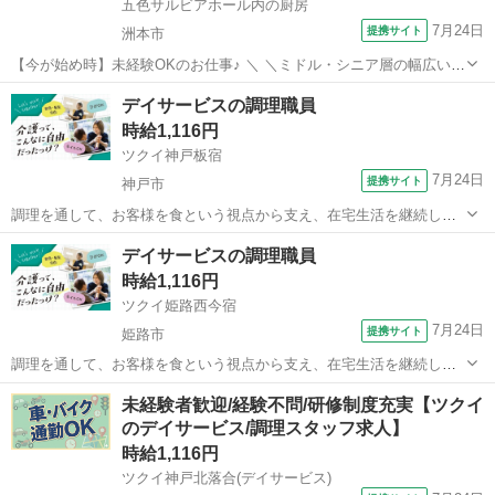
五色サルビアホール内の厨房
7月24日
提携サイト
洲本市
【今が始め時】未経験OKのお仕事♪ ＼ ＼ミドル・シニア層の幅広い年
齢層の方が活躍中！！／／ ‾V‾‾‾‾‾‾‾‾‾‾‾‾‾‾‾‾‾‾‾‾‾‾‾‾ (๑•̀ㅂ•́)و＜介護施設内で
兵庫
洲本市
キッチン
デイサービスの調理職員
の調理スタッフさん募集♪♪ 【POINT】...
時給1,116円
ツクイ神戸板宿
7月24日
提携サイト
神戸市
調理を通して、お客様を食という視点から支え、在宅生活を継続して
いけるようご家族も含め支援をしていきます。 ※お客様に提供する
兵庫
神戸市
その他
デイサービスの調理職員
食事の調理業務 ※食器洗浄 ※食材の発注など ※提供食事数:40
時給1,116円
人分 ※1日の作業人数:1...
ツクイ姫路西今宿
7月24日
提携サイト
姫路市
調理を通して、お客様を食という視点から支え、在宅生活を継続して
いけるようご家族も含め支援をしていきます。 ※お客様に提供する
兵庫
姫路市
その他
未経験者歓迎/経験不問/研修制度充実【ツクイ
食事の調理業務 ※食器洗浄 ※食材の発注など ※提供食事数:26
のデイサービス/調理スタッフ求人】
人分 ※1日の作業人数:2...
時給1,116円
ツクイ神戸北落合(デイサービス)