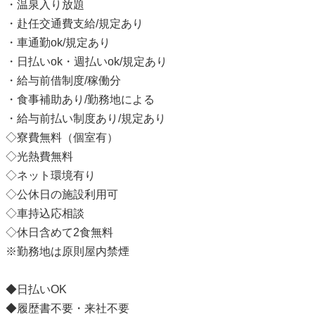
・温泉入り放題
・赴任交通費支給/規定あり
・車通勤ok/規定あり
・日払いok・週払いok/規定あり
・給与前借制度/稼働分
・食事補助あり/勤務地による
・給与前払い制度あり/規定あり
◇寮費無料（個室有）
◇光熱費無料
◇ネット環境有り
◇公休日の施設利用可
◇車持込応相談
◇休日含めて2食無料
※勤務地は原則屋内禁煙
◆日払いOK
◆履歴書不要・来社不要