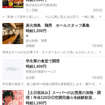
株式会社CATS(飲食部)
三ノ宮駅
8月2日
⭐「飲食って意外と楽しい。」 そんな風に思えるお店で、一緒に働き
ませんか？ 「飲食は初めてだから不安…」 そんな方でも大丈夫。 最
兵庫
南あわじ市
三ノ宮駅
キッチン
スタッフ
炭火焼鳥 鶏秀 ホールスタッフ募集
初は洗い物や盛り付けなど、 本当に簡単なお仕事からスタートしま
時給1,200円
す！ 先...
炭火焼鳥 鶏秀
尼崎駅
7月29日
簡単なホールのお仕事です。オーダーをとったり洗いものをしたりド
リンクを作ったり等です。 ※調理、調理補助はありません。 カウンタ
兵庫
尼崎市
尼崎駅
居酒屋
スタッフ
学生寮の食堂で調理
ーとテーブル一卓のこじんまりしたお店です！ 美味しいまかないあり
時給1,400円
ます。 随時、昇給あり！ 交通...
有限会社敬愛サービス
住吉駅
7月26日
学生寮の食堂で、晩ご飯30〜45食の調理を業務委託します。週3〜5日
で、15時〜18時の3時間程度です。調理師の免許必須です。他の調理ス
兵庫
神戸市
住吉駅
その他
【土日祝休み】スーパーのお惣菜の加熱・調
タッフと一緒に調理をお願いします。
理！年休120日◎空調完備☆未経験歓迎…
時給1,180円