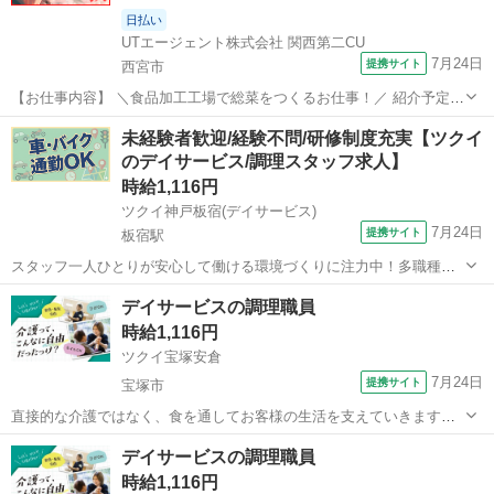
日払い
UTエージェント株式会社 関西第二CU
7月24日
提携サイト
西宮市
【お仕事内容】 ＼食品加工工場で総菜をつくるお仕事！／ 紹介予定派
遣のお仕事♪ 2ヵ月の派遣契約終了後、双方の合意の上、派遣先での直
兵庫
西宮市
キッチン
未経験者歓迎/経験不問/研修制度充実【ツクイ
接雇用（アルバイト）切り替えを前提としたお仕事です！ ＜具体的に
のデイサービス/調理スタッフ求人】
は…＞ ◆ スーパーなど...
時給1,116円
ツクイ神戸板宿(デイサービス)
7月24日
提携サイト
板宿駅
スタッフ一人ひとりが安心して働ける環境づくりに注力中！多職種連
携◎働きやすさも考え、スタッフの声を大切にしています！ ★☆ 働き
兵庫
神戸市
板宿駅
その他
デイサービスの調理職員
やすいメリット多数 ★☆ ＼＼サービス・職種の魅力／／ 食材の硬さ
時給1,116円
や大きさなど、お客様の状態...
ツクイ宝塚安倉
7月24日
提携サイト
宝塚市
直接的な介護ではなく、食を通してお客様の生活を支えていきます。
※お客様に提供する食事の簡単な調理 ※盛り付け業務 ※食器洗
兵庫
宝塚市
その他
デイサービスの調理職員
浄 ※食材の発注など ※提供食事数25人分 ※1日の作業人数:1人
時給1,116円
◆従事すべき業務の...