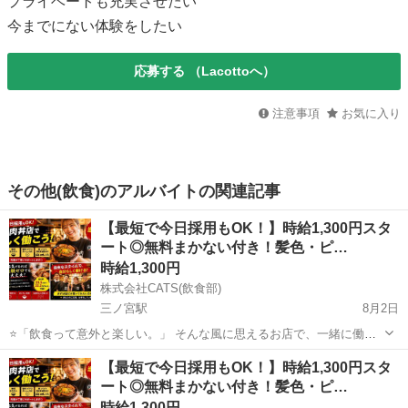
プライベートも充実させたい
今までにない体験をしたい
応募する
（Lacottoへ）
注意事項
お気に入り
その他(飲食)のアルバイトの関連記事
【最短で今日採用もOK！】時給1,300円スタ
ート◎無料まかない付き！髪色・ピ…
時給1,300円
株式会社CATS(飲食部)
三ノ宮駅
8月2日
⭐「飲食って意外と楽しい。」 そんな風に思えるお店で、一緒に働き
ませんか？ 「飲食は初めてだから不安…」 そんな方でも大丈夫。 最
兵庫
洲本市
三ノ宮駅
キッチン
スタッフ
【最短で今日採用もOK！】時給1,300円スタ
初は洗い物や盛り付けなど、 本当に簡単なお仕事からスタートしま
ート◎無料まかない付き！髪色・ピ…
す！ 先...
時給1,300円