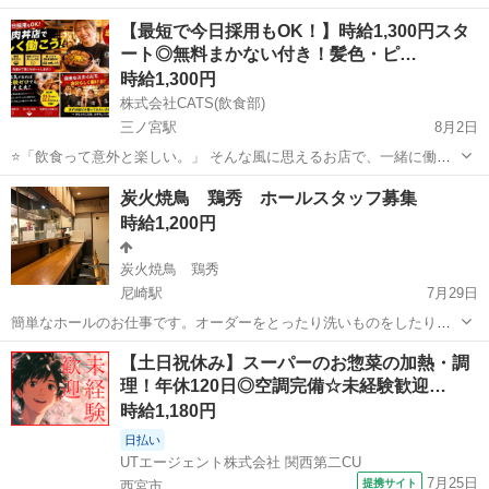
ませんか？ 「飲食は初めてだから不安…」 そんな方でも大丈夫。 最
兵庫
洲本市
三ノ宮駅
キッチン
スタッフ
【最短で今日採用もOK！】時給1,300円スタ
初は洗い物や盛り付けなど、 本当に簡単なお仕事からスタートしま
ート◎無料まかない付き！髪色・ピ…
す！ 先...
時給1,300円
株式会社CATS(飲食部)
三ノ宮駅
8月2日
⭐「飲食って意外と楽しい。」 そんな風に思えるお店で、一緒に働き
ませんか？ 「飲食は初めてだから不安…」 そんな方でも大丈夫。 最
兵庫
南あわじ市
三ノ宮駅
キッチン
スタッフ
炭火焼鳥 鶏秀 ホールスタッフ募集
初は洗い物や盛り付けなど、 本当に簡単なお仕事からスタートしま
時給1,200円
す！ 先...
炭火焼鳥 鶏秀
尼崎駅
7月29日
簡単なホールのお仕事です。オーダーをとったり洗いものをしたりド
リンクを作ったり等です。 ※調理、調理補助はありません。 カウンタ
兵庫
尼崎市
尼崎駅
居酒屋
スタッフ
【土日祝休み】スーパーのお惣菜の加熱・調
ーとテーブル一卓のこじんまりしたお店です！ 美味しいまかないあり
理！年休120日◎空調完備☆未経験歓迎…
ます。 随時、昇給あり！ 交通...
時給1,180円
日払い
UTエージェント株式会社 関西第二CU
7月25日
提携サイト
西宮市