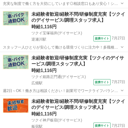
充実な制度で働く方を大切にしています◎相談窓口もあり安心！シフ
ト勤務で働きやすさ抜群の環境です。 ★☆ 働きやすいメリット多数
兵庫
西宮市
その他
未経験者歓迎/経験不問/研修制度充実【ツクイ
★☆ ＼＼サービス・職種の魅力／／ 完全調理済み食品を使用のため、
のデイサービス/調理スタッフ求人】
調理未経験、調理に自信のな...
時給1,116円
ツクイ宝塚福井(デイサービス)
7月27日
提携サイト
逆瀬川駅
スタッフ一人ひとりが安心して働ける環境づくりに注力中！多職種連
携◎働きやすさも考え、スタッフの声を大切にしています！ ★☆ 働き
兵庫
宝塚市
逆瀬川駅
その他
未経験者歓迎/研修制度充実【ツクイのデイサ
やすいメリット多数 ★☆ ＼＼サービス・職種の魅力／／ 食材の硬さ
ービス/調理スタッフ求人】
や大きさなど、お客様の状態...
時給1,116円
ツクイ姫路正門通(デイサービス)
7月27日
提携サイト
広畑駅
週2日～OK！働き方は相談ください！副業可でワークライフバランス
◎あなたに合った働き方が探せます！ ★☆ 働きやすいメリット多数
兵庫
姫路市
広畑駅
その他
未経験者歓迎/経験不問/研修制度充実【ツクイ
★☆ ＼＼サービス・職種の魅力／／ 完全調理済み食品を使用のため、
のデイサービス/調理スタッフ求人】
調理未経験、調理に自信の...
時給1,116円
ツクイ神戸板宿(デイサービス)
7月27日
提携サイト
板宿駅