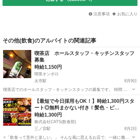
注意事項
お気に入り
その他(飲食)のアルバイトの関連記事
喫茶店 ホールスタッフ・キッチンスタッフ
募集
時給1,150円
喫茶オンボロ
太市駅
8月9日
喫茶店でのホールスタッフ・キッチンスタッフの募集です。 時間:
11:00〜14:00（15:00）（応相談） 勤務日: 土・日、他（応相談） （ス
兵庫
姫路市
太市駅
飲食
スタッフ
【最短で今日採用もOK！】時給1,300円スタ
タッフが揃い次第 休日・営業時間の変更あり） 給与: 1150円／時間
ート◎無料まかない付き！髪色・ピ…
...
時給1,300円
株式会社CATS(飲食部)
三ノ宮駅
8月2日
⭐「飲食って意外と楽しい。」 そんな風に思えるお店で、一緒に働き