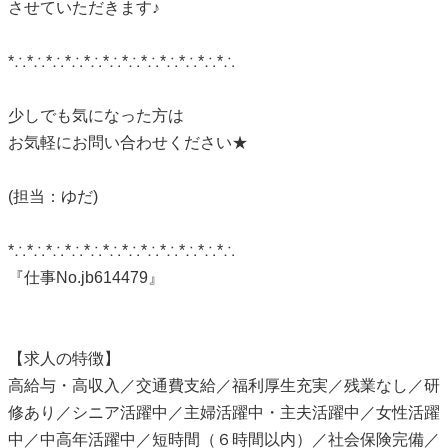
させていただきます♪
*∴*∴*∴*∴*∴*∴*∴*∴*∴*∴*∴*∴
少しでも気になった方は
お気軽にお問い合わせください★
(担当：ゆだ)
*∴*∴*∴*∴*∴*∴*∴*∴*∴*∴*∴*∴
『仕事No.jb614479』
【求人の特徴】
高給与・高収入／交通費支給／福利厚生充実／残業なし／研
修あり／シニア活躍中／主婦活躍中・主夫活躍中／女性活躍
中／中高年活躍中／短時間（６時間以内）／社会保険完備／