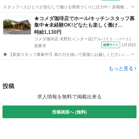
スタッフ一人ひとりが安心して働ける環境づくりに注力中！多職種連
携◎働きやすさも考え、スタッフの声を大切にしています！ ★☆ 働き
兵庫
神戸市
板宿駅
その他
★コメダ珈琲店でホール/キッチンスタッフ募
やすいメリット多数 ★☆ ＼＼サービス・職種の魅力／／ 食材の硬さ
集中★未経験OK!どなたも楽しく働け…
や大きさなど、お客様の状態...
時給1,130円
コメダ珈琲店 滝野社インター店(アルバイト・パート)
1月16日
提携サイト
加東市
◆ 【新規スタッフ募集中!】肩の力を抜いて面接にお越しください♪ ◆
喫茶店/カフェ/ファミレス等の飲食アルバイト経験が活かせるお仕事で
兵庫
加東市
その他
す。 未経験からのチャレンジもOK! 面接は経験より人柄や人間性を重
もっと見る
視しています♪ ...
投稿
求人情報を無料で掲載出来る
投稿画面へ (無料)