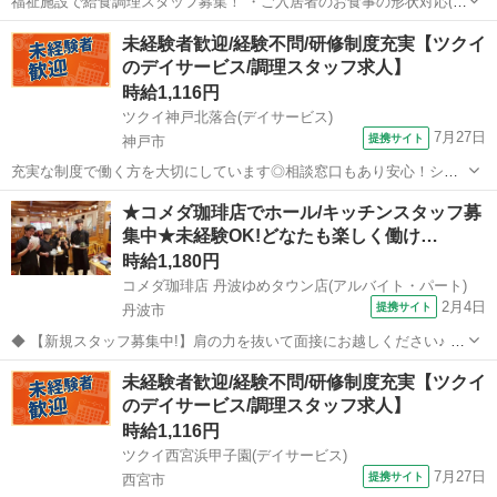
福祉施設で給食調理スタッフ募集！ ・ご入居者のお食事の形状対応(刻
み、トロミ付けなど) (家庭的な料理で和洋中ジャンルは問いません)
兵庫
神戸市
キッチン
未経験者歓迎/経験不問/研修制度充実【ツクイ
・盛り付け、お皿洗い等の調理補助 ・朝食45食、昼食40食、夕食55食
のデイサービス/調理スタッフ求人】
程度を分担して調...
時給1,116円
ツクイ神戸北落合(デイサービス)
7月27日
提携サイト
神戸市
充実な制度で働く方を大切にしています◎相談窓口もあり安心！シフ
ト勤務で働きやすさ抜群の環境です。 ★☆ 働きやすいメリット多数
兵庫
神戸市
その他
★コメダ珈琲店でホール/キッチンスタッフ募
★☆ ＼＼サービス・職種の魅力／／ 食材の硬さや大きさなど、お客様
集中★未経験OK!どなたも楽しく働け…
の状態に合わせた食事を提供...
時給1,180円
コメダ珈琲店 丹波ゆめタウン店(アルバイト・パート)
2月4日
提携サイト
丹波市
◆ 【新規スタッフ募集中!】肩の力を抜いて面接にお越しください♪ ◆
喫茶店/カフェ/ファミレス等の飲食アルバイト経験が活かせるお仕事で
兵庫
丹波市
その他
未経験者歓迎/経験不問/研修制度充実【ツクイ
す。 未経験からのチャレンジもOK! 面接は経験より人柄や人間性を重
のデイサービス/調理スタッフ求人】
視しています♪ ...
時給1,116円
ツクイ西宮浜甲子園(デイサービス)
7月27日
提携サイト
西宮市