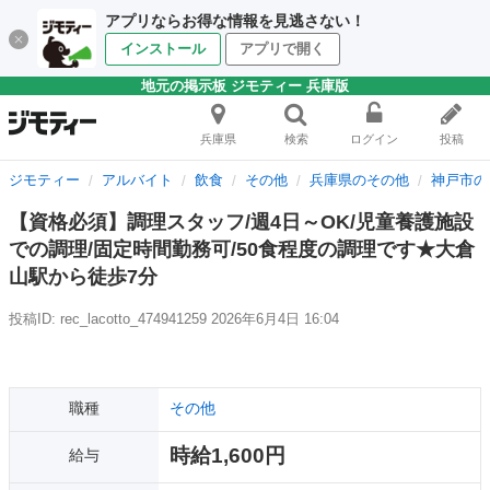
アプリならお得な情報を見逃さない！
インストール
アプリで開く
地元の掲示板 ジモティー 兵庫版
兵庫県
検索
ログイン
投稿
ジモティー
アルバイト
飲食
その他
兵庫県のその他
神戸市の
【資格必須】調理スタッフ/週4日～OK/児童養護施設
での調理/固定時間勤務可/50食程度の調理です★大倉
山駅から徒歩7分
投稿ID: rec_lacotto_474941259
2026年6月4日 16:04
職種
その他
時給1,600円
給与