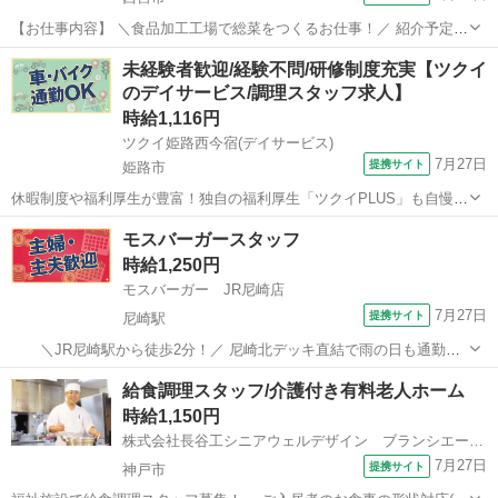
【お仕事内容】 ＼食品加工工場で総菜をつくるお仕事！／ 紹介予定派
遣のお仕事♪ 2ヵ月の派遣契約終了後、双方の合意の上、派遣先での直
兵庫
西宮市
キッチン
未経験者歓迎/経験不問/研修制度充実【ツクイ
接雇用（アルバイト）切り替えを前提としたお仕事です！ ＜具体的に
のデイサービス/調理スタッフ求人】
は…＞ ◆ スーパーなど...
時給1,116円
ツクイ姫路西今宿(デイサービス)
7月27日
提携サイト
姫路市
休暇制度や福利厚生が豊富！独自の福利厚生「ツクイPLUS」も自慢で
す♪プライベートも大切にできます。 ★☆ 働きやすいメリット多数
兵庫
姫路市
その他
モスバーガースタッフ
★☆ ＼＼サービス・職種の魅力／／ 食材の硬さや大きさなど、お客様
時給1,250円
の状態に合わせた食事を...
モスバーガー JR尼崎店
7月27日
提携サイト
尼崎駅
＼JR尼崎駅から徒歩2分！／ 尼崎北デッキ直結で雨の日も通勤便
利 ●2週間毎のシフト制♪ ‾‾‾‾‾‾‾‾‾‾‾‾ 2週間分のシフトの希望を1週間前に
兵庫
尼崎市
尼崎駅
カフェ
給食調理スタッフ/介護付き有料老人ホーム
提出していただくので、 『午前中のみ入れる』 『学校行事で休みが
時給1,150円
ほ...
株式会社長谷工シニアウェルデザイン ブランシエール神戸北野
7月27日
提携サイト
神戸市