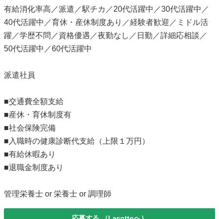
有給消化率高／派遣／駅チカ／20代活躍中／30代活躍中／
40代活躍中／育休・産休制度あり／経験者歓迎／ミドル活
躍／学歴不問／資格優遇／夜勤なし／日勤／詳細応相談／
50代活躍中／60代活躍中
派遣社員
■交通費全額支給
■産休・育休制度有
■社会保険完備
■入職時の健康診断代支給（上限１万円）
■有給休暇あり
■退職金制度あり
管理栄養士 or 栄養士 or 調理師
応募する
（Lacottoへ）