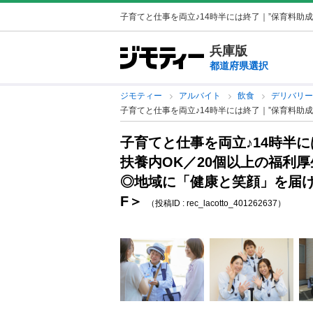
子育てと仕事を両立♪14時半には終了｜”保育料助成／
兵庫版
都道府県選択
ジモティー
アルバイト
飲食
デリバリ
子育てと仕事を両立♪14時半には終了｜”保育料助
子育てと仕事を両立♪14時半
扶養内OK／20個以上の福利
◎地域に「健康と笑顔」を届け
F＞
（投稿ID : rec_lacotto_401262637）