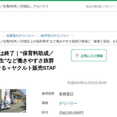
扶養内OK／20個以... アルバイト
地元の掲示板 ジモティー
ー
兵庫県のデリバリー
神戸市のデリバリー
成／扶養内OK／20個以上の福利厚生”など働きやすさ抜群◎地域に「健康と笑顔」を届
には終了｜”保育料助成／
お気に入り登録
厚生”など働きやすさ抜群
る＜ヤクルト販売STAF
作成2024年11月21日 00:00
雇用形態
業務委託
職種
デリバリー
給与
月給100,000円