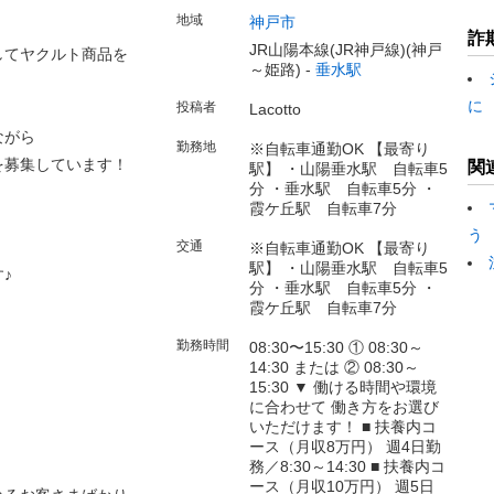
地域
神戸市
詐
JR山陽本線(JR神戸線)(神戸
してヤクルト商品を
～姫路) -
垂水駅
に
投稿者
Lacotto
ながら
勤務地
※自転車通勤OK 【最寄り
を募集しています！
関
駅】 ・山陽垂水駅 自転車5
分 ・垂水駅 自転車5分 ・
霞ケ丘駅 自転車7分
う
交通
※自転車通勤OK 【最寄り
駅】 ・山陽垂水駅 自転車5
♪
分 ・垂水駅 自転車5分 ・
霞ケ丘駅 自転車7分
勤務時間
08:30〜15:30 ① 08:30～
14:30 または ② 08:30～
15:30 ▼ 働ける時間や環境
に合わせて 働き方をお選び
いただけます！ ■ 扶養内コ
ース（月収8万円） 週4日勤
務／8:30～14:30 ■ 扶養内コ
ース（月収10万円） 週5日