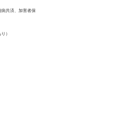
傷病共済、加害者保
あり）