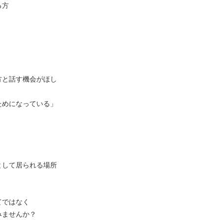
る方
方と話す機会がほし
ためになっている」
として居られる場所
てではなく
みませんか？