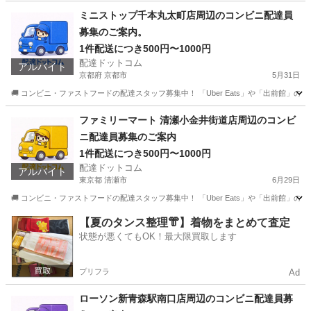
ミニストップ千本丸太町店周辺のコンビニ配達員
募集のご案内。
1件配送につき500円〜1000円
配達ドットコム
アルバイト
京都府 京都市
5月31日
🚚 コンビニ・ファストフードの配達スタッフ募集中！ 「Uber Eats」や「出前館」
京都
京都市
配送
ミニストップ
ファミリーマート 清瀬小金井街道店周辺のコンビ
ニ配達員募集のご案内
1件配送につき500円〜1000円
配達ドットコム
アルバイト
東京都 清瀬市
6月29日
🚚 コンビニ・ファストフードの配達スタッフ募集中！ 「Uber Eats」や「出前館」
東京
清瀬市
配送
ファミリーマート
【夏のタンス整理👘】着物をまとめて査定
状態が悪くてもOK！最大限買取します
プリフラ
Ad
ローソン新青森駅南口店周辺のコンビニ配達員募