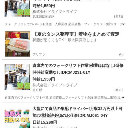
時給1,550円
株式会社ドライブトライブ
武庫川団地前駅
8月7日
フォークリフトでのパレット運搬・入庫業務 必須資格…フォークリフト免許(リーチ) 取扱商品…
兵庫
西宮市
武庫川団地前駅
倉庫
フォークリフト
【夏のタンス整理👘】着物をまとめて査定
状態が悪くてもOK！最大限買取します
プリフラ
Ad
倉庫内でのフォークリフト作業!残業ほぼなし!研修
時時給変動なし!DR:MJ231-01Y
時給1,550円
株式会社ドライブトライブ
社町駅
8月7日
倉庫内でのフォークリフト作業 必須資格…フォークリフト免許 取扱商品…紙類(段ボール) 作業
兵庫
加東市
社町駅
倉庫
フォークリフト
大型にて食品の集配ドライバー!月収32万円以上可
能!大型免許必須のお仕事!DR:MJ061-04Y
日給15,260円