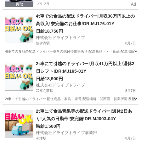
プリフラ
Ad
4t車での食品の配送ドライバー!月収36万円以上の
高収入!寮完備のお仕事!DR:MJ176-01Y
日給18,750円
株式会社ドライブトライブ
新伊丹駅
8月7日
4t車での食品の配送ドライバー※その他付帯業務あり 配送商品・・・食品 配送場所・・・コンビ
兵庫
伊丹市
新伊丹駅
ドライバー
コンビニエンスストア
2t車にて引越のドライバー!月収41万円以上!週休2
日シフト!DR:MJ165-01Y
日給18,900円
株式会社ドライブトライブ
武庫之荘駅
8月7日
2t車にて引越のドライバー 配送商品…家具・家電 配送場所…関西圏・営業所周辺 配送件数…
兵庫
尼崎市
武庫之荘駅
ドライバー
引越
2t車にて食品青果等の配送ドライバー!週休2日あ
り!人気の日勤帯!寮完備!DR:MJ003-04Y
時給1,500円
株式会社ドライブトライブ事業部
今津駅
8月7日