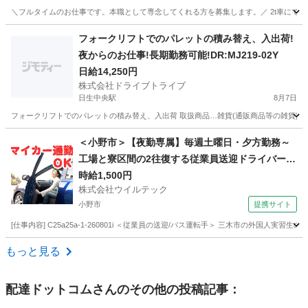
＼フルタイムのお仕事です。本職として専念してくれる方を募集します。／ 2t車にて食品青
兵庫
西宮市
今津駅
ドライバー
青果
フォークリフトでのパレットの積み替え、入出荷!
夜からのお仕事!長期勤務可能!DR:MJ219-02Y
日給14,250円
株式会社ドライブトライブ
日生中央駅
8月7日
フォークリフトでのパレットの積み替え、入出荷 取扱商品…雑貨(通販商品等の雑貨) 作業比率…
兵庫
川西市
日生中央駅
倉庫
フォークリフト
＜小野市＞【夜勤専属】毎週土曜日・夕方勤務～
工場と寮区間の2往復する従業員送迎ドライバー/
中型または大型免許必須
時給1,500円
株式会社ウイルテック
小野市
提携サイト
[仕事内容] C25a25a-1-260801i ＜従業員の送迎/バス運転手＞ 三木市の外
兵庫
小野市
ドライバー
もっと見る
配達ドットコム
さんのその他の投稿記事：