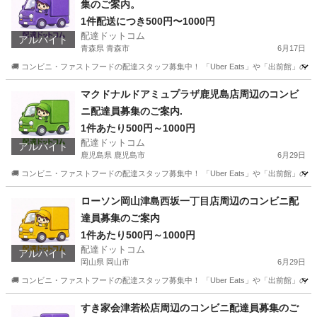
集のご案内。
1件配送につき500円〜1000円
配達ドットコム
アルバイト
青森県 青森市
6月17日
🚚 コンビニ・ファストフードの配達スタッフ募集中！ 「Uber Eats」や「出前館」
青森
青森市
配送
ローソン
マクドナルドアミュプラザ鹿児島店周辺のコンビ
ニ配達員募集のご案内.
1件あたり500円～1000円
配達ドットコム
アルバイト
鹿児島県 鹿児島市
6月29日
🚚 コンビニ・ファストフードの配達スタッフ募集中！ 「Uber Eats」や「出前館」
鹿児島
鹿児島市
配送
ファストフード
ローソン岡山津島西坂一丁目店周辺のコンビニ配
達員募集のご案内
1件あたり500円～1000円
配達ドットコム
アルバイト
岡山県 岡山市
6月29日
🚚 コンビニ・ファストフードの配達スタッフ募集中！ 「Uber Eats」や「出前館」
岡山
岡山市
配送
ローソン
すき家会津若松店周辺のコンビニ配達員募集のご