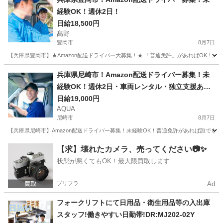
経験OK！週休2日！
日給18,500円
髙野
豊岡市
8月7日
【兵庫県豊岡市】★Amazon配送ドライバー大募集！★ 「普通免許」があればOK！未経験
兵庫
豊岡市
ドライバー
Amazon
兵庫県尼崎市！Amazon配送ドライバー募集！未
経験OK！週休2日・車両レンタル・独立支援あ
り！
日給19,000円
AQUA
尼崎市
8月7日
【兵庫県尼崎市】Amazon配送ドライバー募集！未経験OK！普通免許があれば誰でもス
兵庫
尼崎市
ドライバー
Amazon
【求】壊れたカメラ、売ってください📷✨
状態が悪くてもOK！最大限買取します
プリフラ
Ad
フォークリフトにて日用品・衛生用品等の入出庫
スタッフ!働きやすい日勤帯!DR:MJ202-02Y