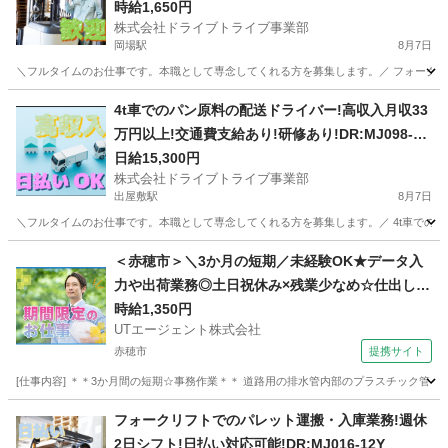
時給1,650円
株式会社ドライブトライブ事業部
岡場駅
8月7日
＼フルタイムのお仕事です。本職として専念してくれる方を募集します。／ フォークリフ
兵庫
西宮市
岡場駅
倉庫
スタッフ
4t車でのパン原料の配送ドライバー!高収入月収33
万円以上!交通費支給あり!研修あり!DR:MJ098-02
Y
日給15,300円
株式会社ドライブトライブ事業部
出屋敷駅
8月7日
＼フルタイムのお仕事です。本職として専念してくれる方を募集します。／ 4t車でのパ
兵庫
尼崎市
出屋敷駅
ドライバー
製パン
＜赤穂市＞＼3か月の短期／未経験OK★データ入
力や出荷業務◎土日祝休み×残業少なめ☆仕出し弁
当あり！【履歴書不要☆オンライン面接OK】【入
時給1,350円
UTエージェント株式会社
社キャンペーン実施中！】
赤穂市
提携サイト
[仕事内容] ＊＊3か月間の短期☆事務作業＊＊ 道路用の排水管内部のプラスチック管を製造して
兵庫
赤穂市
その他
フォークリフトでのパレット運搬・入庫業務!週休
2日シフト!日払い対応可能!DR:MJ016-12Y