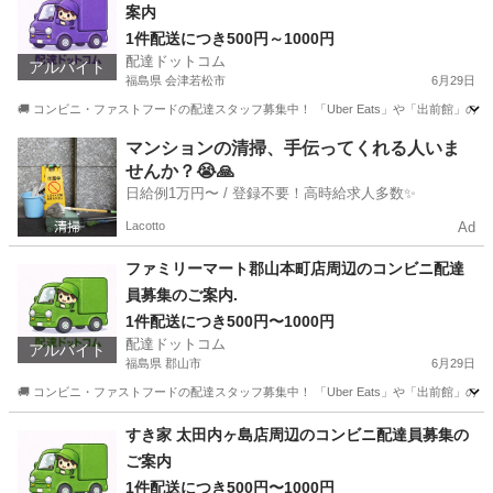
案内
1件配送につき500円～1000円
配達ドットコム
アルバイト
福島県 会津若松市
6月29日
🚚 コンビニ・ファストフードの配達スタッフ募集中！ 「Uber Eats」や「出前館」
福島
会津若松市
配送
ファストフード
マンションの清掃、手伝ってくれる人いま
せんか？😭🙏
日給例1万円〜 / 登録不要！高時給求人多数✨
Lacotto
Ad
ファミリーマート郡山本町店周辺のコンビニ配達
員募集のご案内.
1件配送につき500円〜1000円
配達ドットコム
アルバイト
福島県 郡山市
6月29日
🚚 コンビニ・ファストフードの配達スタッフ募集中！ 「Uber Eats」や「出前館」
福島
郡山市
配送
ファミリーマート
すき家 太田内ヶ島店周辺のコンビニ配達員募集の
ご案内
1件配送につき500円〜1000円