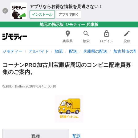
アプリならお得な情報を見逃さない！
インストール
アプリで開く
地元の掲示板 ジモティー 兵庫版
兵庫県
検索
ログイン
投稿
ジモティー
アルバイト
物流
配送
兵庫県の配送
加古川市の配
コーナンPRO加古川宝殿店周辺のコンビニ配達員募
集のご案内。
投稿ID: 1kdfnn
2026年6月4日 00:18
職種
配送