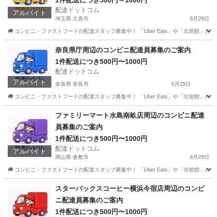
1件配送につき500円～1000円
配達ドットコム
アルバイト
埼玉県 久喜市
6月29日
🚚 コンビニ・ファストフードの配達スタッフ募集中！ 「Uber Eats」や「出前館」
埼玉
久喜市
配送
ローソン
奈良県庁周辺のコンビニ配達員募集のご案内
1件配送につき500円〜1000円
配達ドットコム
アルバイト
奈良県 奈良市
6月29日
🚚 コンビニ・ファストフードの配達スタッフ募集中！ 「Uber Eats」や「出前館」
奈良
奈良市
配送
ファストフード
ファミリーマート水島南畝店周辺のコンビニ配達
員募集のご案内
1件配送につき500円〜1000円
配達ドットコム
アルバイト
岡山県 倉敷市
6月29日
🚚 コンビニ・ファストフードの配達スタッフ募集中！ 「Uber Eats」や「出前館」
岡山
倉敷市
配送
ファミリーマート
スターバックスコーヒー横浜今宿店周辺のコンビ
ニ配達員募集のご案内
1件配送につき500円〜1000円