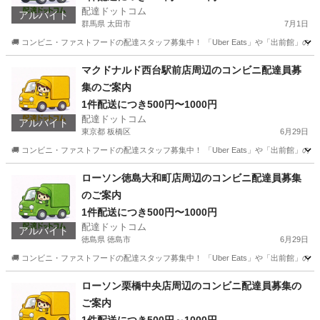
配達ドットコム
アルバイト
群馬県 太田市
7月1日
🚚 コンビニ・ファストフードの配達スタッフ募集中！ 「Uber Eats」や「出前館」
群馬
太田市
配送
ファストフード
マクドナルド西台駅前店周辺のコンビニ配達員募
集のご案内
1件配送につき500円〜1000円
配達ドットコム
アルバイト
東京都 板橋区
6月29日
🚚 コンビニ・ファストフードの配達スタッフ募集中！ 「Uber Eats」や「出前館」
東京
板橋区
配送
ファストフード
ローソン徳島大和町店周辺のコンビニ配達員募集
のご案内
1件配送につき500円〜1000円
配達ドットコム
アルバイト
徳島県 徳島市
6月29日
🚚 コンビニ・ファストフードの配達スタッフ募集中！ 「Uber Eats」や「出前館」
徳島
徳島市
配送
ローソン
ローソン栗橋中央店周辺のコンビニ配達員募集の
ご案内