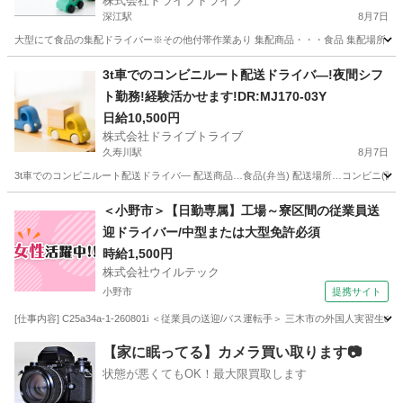
株式会社ドライブトライブ
深江駅
8月7日
大型にて食品の集配ドライバー※その他付帯作業あり 集配商品・・・食品 集配場所・・・センタ
兵庫
神戸市
深江駅
ドライバー
大型
3t車でのコンビニルート配送ドライバ―!夜間シフ
ト勤務!経験活かせます!DR:MJ170-03Y
日給10,500円
株式会社ドライブトライブ
久寿川駅
8月7日
3t車でのコンビニルート配送ドライバ― 配送商品…食品(弁当) 配送場所…コンビニ(西宮・淡路
兵庫
西宮市
久寿川駅
ドライバー
夜間
＜小野市＞【日勤専属】工場～寮区間の従業員送
迎ドライバー/中型または大型免許必須
時給1,500円
株式会社ウイルテック
小野市
提携サイト
[仕事内容] C25a34a-1-260801i ＜従業員の送迎/バス運転手＞ 三木市の外
兵庫
小野市
ドライバー
【家に眠ってる】カメラ買い取ります📷
状態が悪くてもOK！最大限買取します