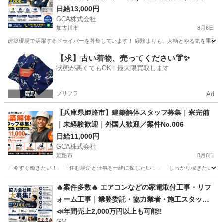
歓迎／案件No.007
日給13,000円
GCA株式会社
加古川市
8月6日
建築現場で活躍するドライバーを募集しています！ 経験よりも、人柄とやる気を重視します。
兵庫
加古川市
建築
スタッフ
【求】古い着物、売ってください👘✨
状態が悪くてもOK！最大限買取します
プリフラ
Ad
【兵庫県姫路市】建築解体スタッフ募集｜寮完備
｜未経験歓迎｜外国人歓迎／案件No.006
日給11,000円
GCA株式会社
姫路市
8月6日
「今すぐ働きたい！」 「住む場所と仕事を一緒に探したい！」 「しっかり稼ぎたい！」 そん
兵庫
姫路市
その他
スタッフ
🔥案件多数🔥 エアコンなどの家電取付工事・リフ
ォーム工事｜業務委託・協力業者・施工スタッフ
募集中｜個人・法人大歓迎｜仕事量・単価に自信
📣年間売上2,000万円以上も可能‼️
GM