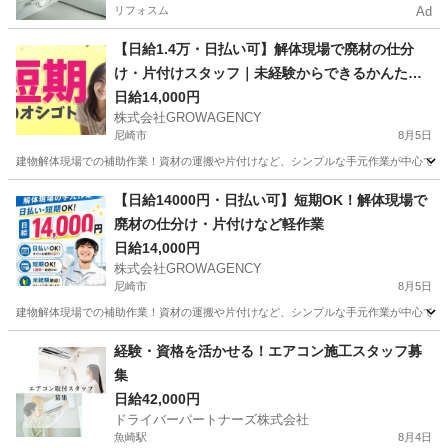
リフォスム
Ad
【日給1.4万・日払い可】解体現場で廃材の仕分
け・片付けスタッフ｜未経験からできるかんたん
作業
日給14,000円
株式会社GROWAGENCY
尼崎市
8月5日
建物解体現場での補助作業！資材の運搬や片付けなど、シンプルな手元作業が中心です。 日給
兵庫
尼崎市
その他
【日給14000円・日払い可】短期OK！解体現場で
廃材の仕分け・片付けなど軽作業
日給14,000円
株式会社GROWAGENCY
尼崎市
8月5日
建物解体現場での補助作業！資材の運搬や片付けなど、シンプルな手元作業が中心です。 日給1
兵庫
尼崎市
その他
廃材
経験・資格を活かせる！エアコン施工スタッフ募
集
日給42,000円
ドライバーパートナーズ株式会社
魚崎駅
8月4日