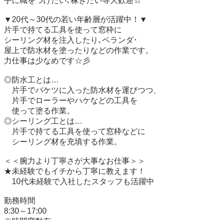
手に職をつけたい､稼ぎたい等大歓迎☆

▼20代～30代の若い年齢層が活躍中！▼

片手で持てる工具を使って窓枠に

シーリング材を注入したり､ベランダ･

屋上で防水材を塗ったりなどの作業です。

力仕事は少なめです☆彡

◎防水工とは…

　片手でバケツに入った防水材を運びつつ、

　片手でローラーやハケなどの工具を

　使って塗る作業。

◎シーリング工とは…

　片手で持てる工具を使って窓枠などに

　シーリング材を充填する作業。

＜＜腕力より丁寧さが大事なお仕事＞＞

★未経験でもイチから丁寧に教えます！　

　10代未経験で入社したスタッフも活躍中

勤務時間

8:30～17:00
