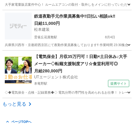
大手家電量販店案件中心！ ルームエアコンの取付・取外しをメインに行っていただくお仕
兵庫
神戸市
魚崎駅
建築
スタッフ
鉄道夜勤手元作業員募集中‼️日払い相談ok‼️
日給11,000円
松本建装
雲雀丘花屋敷駅
8月4日
兵庫県川西市・京都府西京区にて夜勤作業員募集しております‼️ 作業時間 23:30集合 0:00〜
兵庫
川西市
雲雀丘花屋敷駅
その他
相乗り
【電気保全】月収35万円可！日勤×土日休み♪大手
メーカー◇転籍支援制度アリ☆食堂利用可◎
月給280,000円
UTエージェント株式会社
本竜野駅
提携サイト
◇◆電気保全・点検・記録業務◆◇ 電気分野の専門性を高められるお仕事！ トレーニング
兵庫
たつの市
本竜野駅
生産管理
もっと見る
ページTOPへ