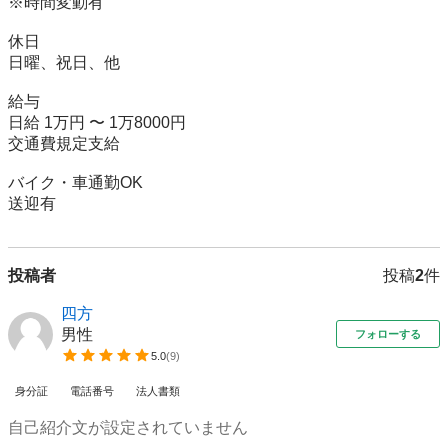
※時間変動有

休日

日曜、祝日、他

給与

日給 1万円 〜 1万8000円

交通費規定支給

バイク・車通勤OK

送迎有
投稿者
投稿
2
件
四方
男性
フォローする
5.0
(
9
)
身分証
電話番号
法人書類
自己紹介文が設定されていません