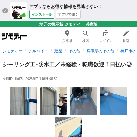
アプリならお得な情報を見逃さない！
インストール
アプリで開く
地元の掲示板 ジモティー 兵庫版
兵庫県
検索
ログイン
投稿
ジモティー
アルバイト
建築
その他
兵庫県のその他
神戸市の
シーリング工･防水工／未経験・転職歓迎！日払い◎
投稿ID: 1b6f5o
2026年7月16日 08:52