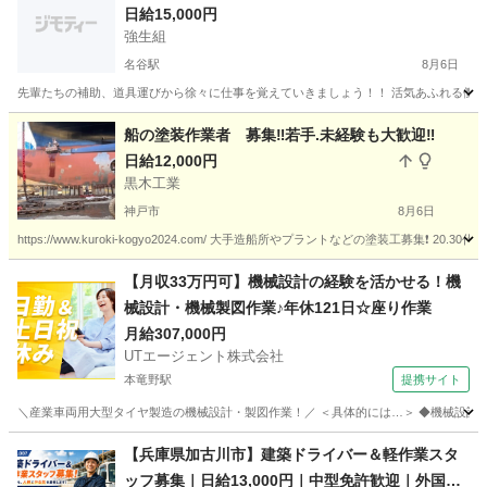
日給15,000円
強生組
名谷駅
8月6日
先輩たちの補助、道具運びから徐々に仕事を覚えていきましょう！！ 活気あふれる働きやすい職場
兵庫
神戸市
名谷駅
大工
船の塗装作業者 募集‼️若手.未経験も大歓迎‼️
日給12,000円
黒木工業
神戸市
8月6日
https://www.kuroki-kogyo2024.com/ 大手造船所やプラントなどの塗装工募集❗️ 
兵庫
神戸市
その他
塗装工
【月収33万円可】機械設計の経験を活かせる！機
械設計・機械製図作業♪年休121日☆座り作業
月給307,000円
UTエージェント株式会社
本竜野駅
提携サイト
＼産業車両用大型タイヤ製造の機械設計・製図作業！／ ＜具体的には…＞ ◆機械設計(機械要
兵庫
たつの市
本竜野駅
その他
【兵庫県加古川市】建築ドライバー＆軽作業スタ
ッフ募集｜日給13,000円｜中型免許歓迎｜外国人