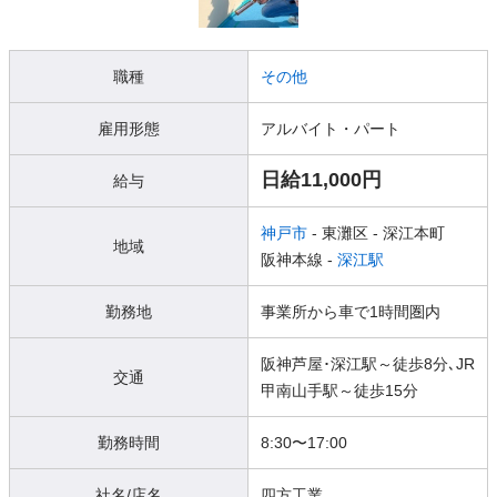
職種
その他
雇用形態
アルバイト・パート
日給11,000円
給与
神戸市
- 東灘区
- 深江本町
地域
阪神本線 -
深江駅
勤務地
事業所から車で1時間圏内
阪神芦屋･深江駅～徒歩8分､JR
交通
甲南山手駅～徒歩15分
勤務時間
8:30〜17:00
社名/店名
四方工業