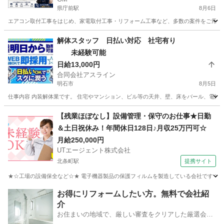
あり｜前払い対応も可能｜兵庫県
県庁前駅
8月6日
エアコン取付工事をはじめ、家電取付工事・リフォーム工事など、多数の案件をご用意し
兵庫
神戸市
県庁前駅
その他
スタッフ
解体スタッフ 日払い対応 社宅有り
未経験可能
日給13,000円
合同会社アスライン
明石市
8月5日
仕事内容 内装解体業です。 住宅やマンション、ビル等の天井、壁、床をバール、電動工
兵庫
明石市
その他
スタッフ
【残業ほぼなし】設備管理・保守のお仕事★日勤
＆土日祝休み！年間休日128日♪月収25万円可☆
月給250,000円
UTエージェント株式会社
北条町駅
提携サイト
★☆工場の設備保全など☆★ 電子機器製品の保護フィルムを製造している会社です ＼メ
兵庫
加西市
北条町駅
生産管理
お得にリフォームしたい方。無料で会社紹
介
お住まいの地域で、厳しい審査をクリアした厳選会社
を知ってる？