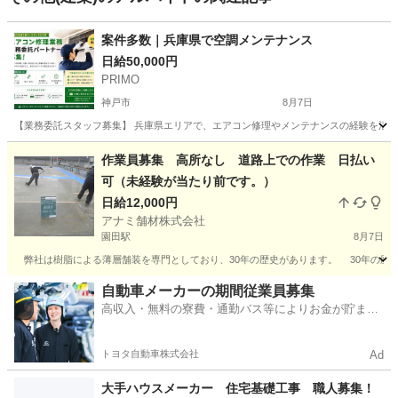
案件多数｜兵庫県で空調メンテナンス
日給50,000円
PRIMO
神戸市
8月7日
【業務委託スタッフ募集】 兵庫県エリアで、エアコン修理やメンテナンスの経験を活か
兵庫
神戸市
建築
スタッフ
作業員募集 高所なし 道路上での作業 日払い
可（未経験が当たり前です。）
日給12,000円
アナミ舗材株式会社
園田駅
8月7日
弊社は樹脂による薄層舗装を専門としており、30年の歴史があります。 30年の歴史
兵庫
尼崎市
園田駅
その他
兵庫
伊丹市
その他
自動車メーカーの期間従業員募集
高収入・無料の寮費・通勤バス等によりお金が貯まり
代表取締役
やすい環境
トヨタ自動車株式会社
Ad
大手ハウスメーカー 住宅基礎工事 職人募集！