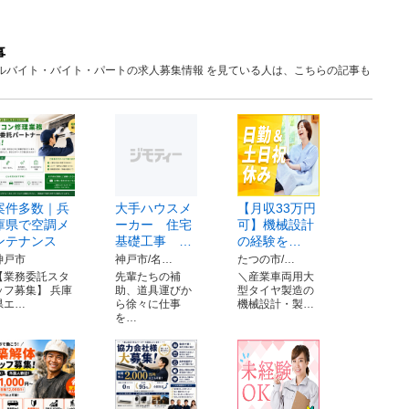
事
庫 アルバイト・バイト・パートの求人募集情報 を見ている人は、こちらの記事も
案件多数｜兵
大手ハウスメ
【月収33万円
庫県で空調メ
ーカー 住宅
可】機械設計
ンテナンス
基礎工事 …
の経験を…
神戸市
神戸市/名…
たつの市/…
【業務委託スタ
先輩たちの補
＼産業車両用大
ッフ募集】 兵庫
助、道具運びか
型タイヤ製造の
県エ…
ら徐々に仕事
機械設計・製…
を…