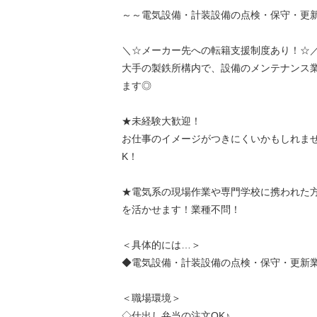
～～電気設備・計装設備の点検・保守・更
＼☆メーカー先への転籍支援制度あり！☆
大手の製鉄所構内で、設備のメンテナンス
ます◎
★未経験大歓迎！
お仕事のイメージがつきにくいかもしれま
K！
★電気系の現場作業や専門学校に携われた
を活かせます！業種不問！
＜具体的には…＞
◆電気設備・計装設備の点検・保守・更新
＜職場環境＞
◇仕出し弁当の注文OK♪