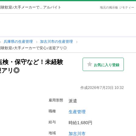
験歓迎♪大手メーカーで... アルバイト
地元の掲示板 ジモティー
兵庫県の生産管理
加古川市の生産管理
経験歓迎♪大手メーカーで安心♪送迎アリ◎
の点検・保守など！未経験
お気に入り登録
迎アリ◎
作成2026年7月23日 10:32
雇用形態
派遣
職種
生産管理
給与
時給1,680円
地域
加古川市