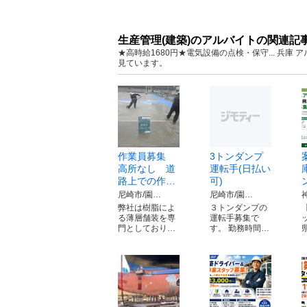
生産管理(建築)のアルバイトの関連記
★高時給1680円★電気設備の点検・保守... 兵
見ています。
作業員募集
3トンダンプ
高所なし 道
運転手(日払い
路上での作…
可)
尼崎市/園…
尼崎市/園…
弊社は樹脂によ
３トンダンプの
る薄層舗装を専
運転手募集で
門としており…
す。 勤務時間…