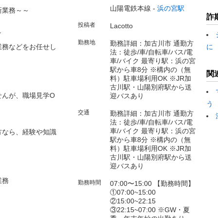
山陽電鉄本線 -
浜の宮駅
新業務～～
詐
投稿者
Lacotto
／
勤務地
勤務詳細：加古川市 通勤方
業務などをお任せし
に
法：徒歩/車/自転車/バス/電
車/バイク 最寄り駅：浜の宮
駅から車8分 ※構内の（無
関
料）駐車場利用OK ※JR加
古川駅・山陽別府駅から送
せんが、職場見学O
迎バスあり
う
交通
勤務詳細：加古川市 通勤方
法：徒歩/車/自転車/バス/電
車/バイク 最寄り駅：浜の宮
方なら、経験や知識
駅から車8分 ※構内の（無
料）駐車場利用OK ※JR加
古川駅・山陽別府駅から送
迎バスあり
業務
勤務時間
07:00〜15:00 【勤務時間】
①07:00~15:00
②15:00~22:15
③22:15~07:00 ※GW・夏