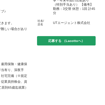
季・年末年始の出勤あり
（特別手当あり） 【備考】
勤務：3交替 休憩：1回 計45
プ♪
分
社名/
UTエージェント株式会社
だきます。
店名
が難しい場合があり
応募する
（Lacottoへ）
・雇用保険・健康保
手当有り、深夜手
、社宅完備（※規定
、従業員持株会、資
て原則65歳迄就業）