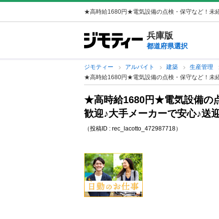
★高時給1680円★電気設備の点検・保守など！未経
兵庫版
都道府県選択
ジモティー
アルバイト
建築
生産管理
★高時給1680円★電気設備の点検・保守など！未
★高時給1680円★電気設備
歓迎♪大手メーカーで安心♪送
（投稿ID : rec_lacotto_472987718）