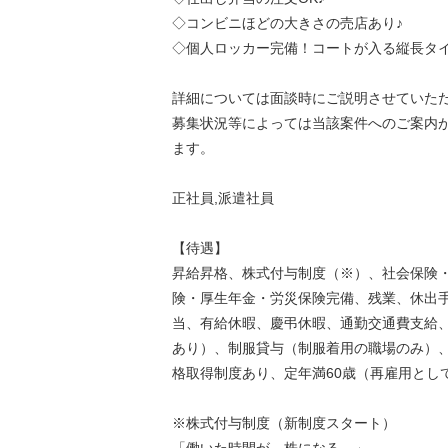
◇コンビニほどの大きさの売店あり♪
◇個人ロッカー完備！コートが入る縦長タイ
詳細については面談時にご説明させていた
募集状況等によっては当該案件へのご案内
ます。
正社員,派遣社員
【待遇】
昇給昇格、株式付与制度（※）、社会保険
険・厚生年金・労災保険完備、残業、休出
当、有給休暇、慶弔休暇、通勤交通費支給
あり）、制服貸与（制服着用の職場のみ）
格取得制度あり、定年満60歳（再雇用とし
※株式付与制度（新制度スタート）