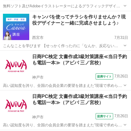
無料ソフト及びAdobeイラストレーターによるグラフィックデザイン
をお教えします。 初めての方でも最低名刺デザインができるように教
兵庫
神戸市
住吉駅
パソコン
グラフィックデザイン
キャンバを使ってチラシを作りませんか？現
えています。 通りいっぺんのカリキュラムではなくレベル、やりたい
役デザイナーと一緒に完成させましょう♪
ことに合わせて指導致します...
西宮市
7月31日
こんなことを学びます 【せっかく作ったのに「なんか、反応ない
な…」と思ったことありませんか？】 「見た目はオシャレに作ったつ
兵庫
西宮市
ホームページ作成
チラシ
日商PC検定 文書作成3級対策講座≪当日予約
もり」 「たくさん情報も入れた」 でも…申し込みがない。 それ、“伝
も電話一本≫（アビバ 三ノ宮校）
え方”の設計がズレ...
7月26日
提携サイト
神戸市
高い認知度を誇り、全国の会員企業の要望を踏まえた“現場で求められ
ているスキル”、つまり実務を強く想定したスキルが身につく「日商PC
兵庫
神戸市
ワード
日商PC検定 文書作成3級対策講座≪当日予約
検定 文書作成3級」の取得に向けた学習を行います。
も電話一本≫（アビバ 三ノ宮校）
7月26日
提携サイト
神戸市
高い認知度を誇り、全国の会員企業の要望を踏まえた“現場で求められ
ているスキル”、つまり実務を強く想定したスキルが身につく「日商PC