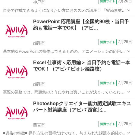
7月26日
提携サイト
神戸市
自身で作成できるようになりたい方におススメの講座！ 「Web素材」
や「印刷物」など、テーマに合わせた制作物作成のノウハウを学習し
兵庫
神戸市
Photoshop
PowerPoint 応用講座【全国約90校・当日予
ます。 アイコン画像やポストカードなど、実際に制作機会の多い成果
約も電話一本でOK】（アビ…
物をピックアップしているため、 ...
7月26日
提携サイト
姫路市
基本的なPowerPointの操作はできるものの、アニメーションの応用や
ビデオの挿入など、より見栄えのよいプレゼン資料作成を学びたい方
兵庫
姫路市
パワーポイント
Excel 仕事術＜応用編＞ 当日予約も電話一本
にオススメの講座です。 ■学習内容■ オリジナルレイアウト作成・図
でOK！（アビバ ピオレ姫路校）
形/SmartArt...
7月26日
提携サイト
姫路市
実際の業務では、問題集のようにやれば良いことが決まっているわけ
ではありません。 この講座では【よくある上司の指示】からスタート
兵庫
姫路市
エクセル
Photoshopクリエイター能力認定試験エキス
します。意図を汲み取り、Excelを"使える"人になるための講座です。
パート対策講座（アビバ 西宮北…
■学習内容■ 業務に直...
7月26日
提携サイト
西宮市
■資格の特徴■ 操作方法の習得だけでなく、与えられた課題を的確かつ