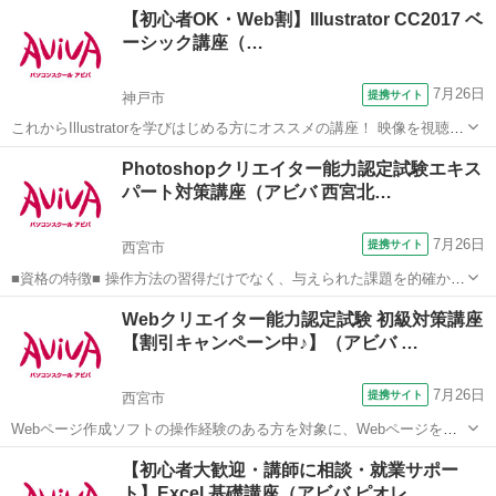
兵庫
神戸市
ワード
【初心者OK・Web割】Illustrator CC2017 ベ
検定 文書作成3級」の取得に向けた学習を行います。
ーシック講座（…
7月26日
提携サイト
神戸市
これからIllustratorを学びはじめる方にオススメの講座！ 映像を視聴し
ながら操作を行い、操作の基本からIllustratorの醍醐味である図形やイ
兵庫
神戸市
Illustrator
Photoshopクリエイター能力認定試験エキス
ラストの描画、レイアウトの際に必用なスキルを学習していきます。
パート対策講座（アビバ 西宮北…
実際...
7月26日
提携サイト
西宮市
■資格の特徴■ 操作方法の習得だけでなく、与えられた課題を的確かつ
スムーズに行う力が試されることが特長です。実践的なスキルを身に
兵庫
西宮市
Photoshop
Webクリエイター能力認定試験 初級対策講座
つけることができるため、多くの方が受験されています。 ■講座の特
【割引キャンペーン中♪】（アビバ …
徴■ Photoshopクリ...
7月26日
提携サイト
西宮市
Webページ作成ソフトの操作経験のある方を対象に、Webページを作
成する際に重要な、HTML4.01とCSSコードの記述スキルの初級レベル
兵庫
西宮市
ホームページ作成
【初心者大歓迎・講師に相談・就業サポー
を学びます。Webクリエイター能力認定試験初級の取得が目指せま
ト】Excel 基礎講座（アビバ ピオレ…
す。 ■学習内容■ ...