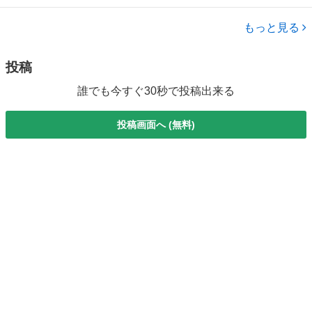
スムーズに行う力が試されることが特長です。実践的なスキルを身に
兵庫
西宮市
Photoshop
つけることができるため、多くの方が受験されています。 ■講座の特
もっと見る
徴■ Photoshopクリ...
投稿
誰でも今すぐ30秒で投稿出来る
投稿画面へ (無料)