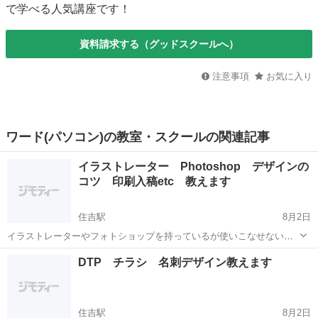
で学べる人気講座です！
資料請求する（グッドスクールへ）
注意事項
お気に入り
ワード(パソコン)の教室・スクールの関連記事
イラストレーター Photoshop デザインの
コツ 印刷入稿etc 教えます
住吉駅
8月2日
イラストレーターやフォトショップを持っているが使いこなせない。
お店や個人でチラシや名刺を作りたいがどうやって作って良いかわか
兵庫
神戸市
住吉駅
Illustrator
イラストレーター
DTP チラシ 名刺デザイン教えます
らない方 通りいっぺんのカリキュラムではなく、皆さんのレベルに合
わせて 希望のスキルが出来る...
住吉駅
8月2日