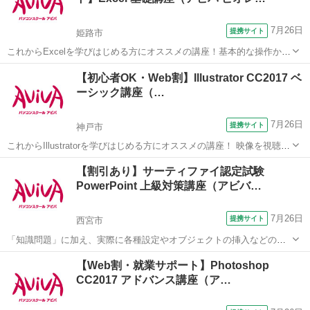
7月26日
提携サイト
姫路市
これからExcelを学びはじめる方にオススメの講座！基本的な操作から
関数やグラフ作成など、表計算ソフトであるExcelの醍醐味を学ぶ事が
兵庫
姫路市
エクセル
【初心者OK・Web割】Illustrator CC2017 ベ
できる講座です。 ■学習内容■ 基本操作・印刷・ページ設定・書式設
ーシック講座（…
定・効率の良いデー...
7月26日
提携サイト
神戸市
これからIllustratorを学びはじめる方にオススメの講座！ 映像を視聴し
ながら操作を行い、操作の基本からIllustratorの醍醐味である図形やイ
兵庫
神戸市
Illustrator
【割引あり】サーティファイ認定試験
ラストの描画、レイアウトの際に必用なスキルを学習していきます。
PowerPoint 上級対策講座（アビバ…
実際...
7月26日
提携サイト
西宮市
「知識問題」に加え、実際に各種設定やオブジェクトの挿入などの機
能を駆使したプレゼンテーションを作成する「実技問題」を解くこと
兵庫
西宮市
パワーポイント
【Web割・就業サポート】Photoshop
で、実践的な能力を証明できる資格制度の、上級対策講座です。
CC2017 アドバンス講座（ア…