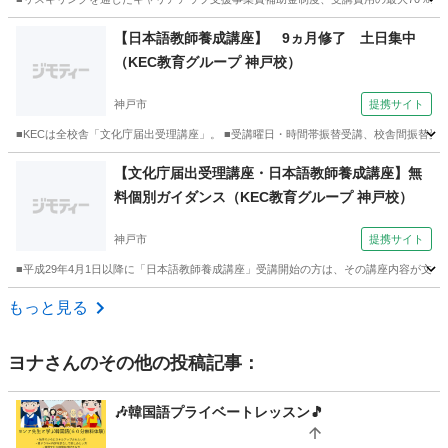
兵庫
神戸市
その他
【日本語教師養成講座】 9ヵ月修了 土日集中
（KEC教育グループ 神戸校）
神戸市
提携サイト
■KECは全校舎「文化庁届出受理講座」。 ■受講曜日・時間帯振替受講、校舎間振替受
兵庫
神戸市
その他
【文化庁届出受理講座・日本語教師養成講座】無
料個別ガイダンス（KEC教育グループ 神戸校）
神戸市
提携サイト
■平成29年4月1日以降に「日本語教師養成講座」受講開始の方は、その講座内容が文化
兵庫
神戸市
その他
もっと見る
ヨナ
さんのその他の投稿記事：
🎶韓国語プライベートレッスン🎵