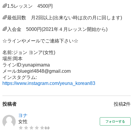
🌈1.5レッスン　4500円

🌈最低回数　月2回以上(出来ない時は次の月に回します)

🌈入会金　5000円(2021年４月レッスン開始から)

☆ラインやメールでご連絡下さい☆

名前:ジョン ヨンア(女性)

場所:岡本

ラインID:yunapimama

メール:bluegirl4848@gmail.com

インスタグラム: 
https://www.instagram.com/yeuna_korean83
投稿者
投稿
2
件
ヨナ
女性
フォローする
0.0