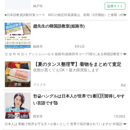
神戸市
提携サイト
■日本語教員試験対策コース KECの検定対策講座は、前期（5月開始）と後期（8月開始）
兵庫
神戸市
その他
趙先生の韓国語教室(姫路市)
姫路市
8月1日
안 녕 하 세 요~♪ アンニョンハセヨ 姫路市(姫路田寺コープ3皆)にある韓国語教室
兵庫
姫路市
韓国語
クラス
【夏のタンス整理👘】着物をまとめて査定
状態が悪くてもOK！最大限買取します
プリフラ
Ad
한글ハングルは日本人が世界で1番🇰🇷習得しやす
い言語です🥰
西宮市
7月29日
日本人は 勤勉で秩序を守る方々が多いとして 世界で高評価されていますが 外国語マスター