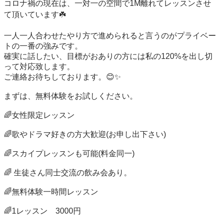
コロナ禍の現在は、一対一の空間で1M離れてレッスンさせ
て頂いています☘️

一人一人合わせたやり方で進められると言うのがプライベー
トの一番の強みです。

確実に話したい、目標がおありの方には私の120%を出し切
って対応致します。

ご連絡お待ちしております。😊✨

まずは、無料体験をお試しください。

🌈女性限定レッスン

🌈歌やドラマ好きの方大歓迎(お申し出下さい)

🌈スカイプレッスンも可能(料金同一)

🌈 生徒さん同士交流の飲み会あり。

🌈無料体験一時間レッスン

🌈1レッスン　3000円
