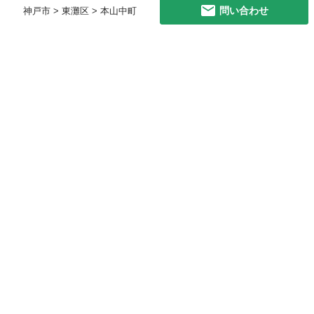
問い合わせ
神戸市 > 東灘区 > 本山中町
初めての方へ
利用規約
プライバシーポリシー
プライバシー・ステートメント
健全化に資する運用方針
お問い合わせ
運営会社
サイトマップ
ご利用ガイド
フリーワードで探す
PC版で表示
都道府県選択
特定商取引法の表示
利用者情報の外部送信について
© 2011-
2026
Jmty, Inc.