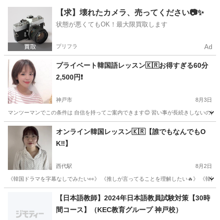
兵庫
姫路市
韓国語
レッスン
【求】壊れたカメラ、売ってください📷✨
状態が悪くてもOK！最大限買取します
プリフラ
Ad
プライベート韓国語レッスン🇰🇷お得すぎる60分
2,500円❗️
神戸市
8月3日
マンツーマンでこの条件は 自信を持ってご案内できます😊 習い事が長続きしないのは 🔴毎
兵庫
神戸市
韓国語
レッスン
オンライン韓国レッスン🇰🇷【誰でもなんでもO
K‼️】
西代駅
8月2日
《韓国ドラマを字幕なしでみたい👀》 《推しが言ってることを理解したい🔥》 《韓国旅行
兵庫
神戸市
西代駅
韓国語
オンライン
【日本語教師】2024年日本語教員試験対策【30時
間コース】（KEC教育グループ 神戸校）