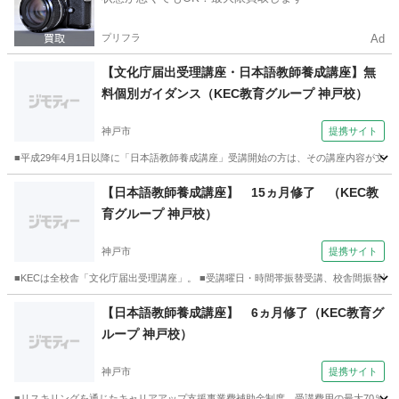
プリフラ
Ad
【文化庁届出受理講座・日本語教師養成講座】無
料個別ガイダンス（KEC教育グループ 神戸校）
神戸市
提携サイト
■平成29年4月1日以降に「日本語教師養成講座」受講開始の方は、その講座内容が文化
兵庫
神戸市
その他
【日本語教師養成講座】 15ヵ月修了 （KEC教
育グループ 神戸校）
神戸市
提携サイト
■KECは全校舎「文化庁届出受理講座」。 ■受講曜日・時間帯振替受講、校舎間振替受
兵庫
神戸市
その他
【日本語教師養成講座】 6ヵ月修了（KEC教育グ
ループ 神戸校）
神戸市
提携サイト
■リスキリングを通じたキャリアアップ支援事業費補助金制度、受講費用の最大70％還付