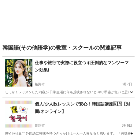
韓国語(その他語学)の教室・スクールの関連記事
仕事や旅行で実際に役立つ☀️圧倒的なマンツーマ
ン効果❗️
姫路市
8月7日
せっかくレッスンした内容が 日常生活に何も反映されないと やり甲斐が無いと思いますので 
兵庫
姫路市
中国語
レッスン
個人/少人数レッスンで安心！韓国語講座🇰🇷【対
面/オンライン】
姫路市
8月6日
안녕하세요^^ 外国語に興味を持つきっかけは一人一人異なると思います。 「興味を持