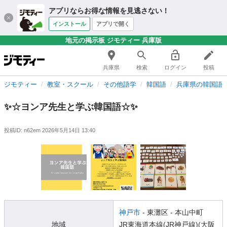
アプリならお得な情報を見逃さない！
インストール
アプリで開く
地元の掲示板 ジモティー 兵庫版
兵庫県
検索
ログイン
投稿
ジモティー
教室・スクール
その他語学
韓国語
兵庫県の韓国語
✨☆ヨンア先生と学ぶ韓国語☆✨
投稿ID: n62em
2026年5月14日 13:40
神戸市
- 東灘区
- 本山中町
地域
JR東海道本線(JR神戸線)(大阪