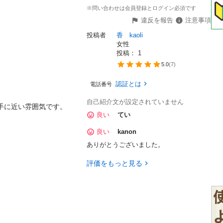
※問い合わせは会員登録とログイン必須です
違反を報告
注意事項
投稿者
香　kaoli
女性


投稿： 
1
5.0
(
7
)
認証とは
電話番号
自己紹介文が設定されていません
手に近い雰囲気です。

良い
てい
良い
kanon
ありがとうございました。
評価をもっと見る