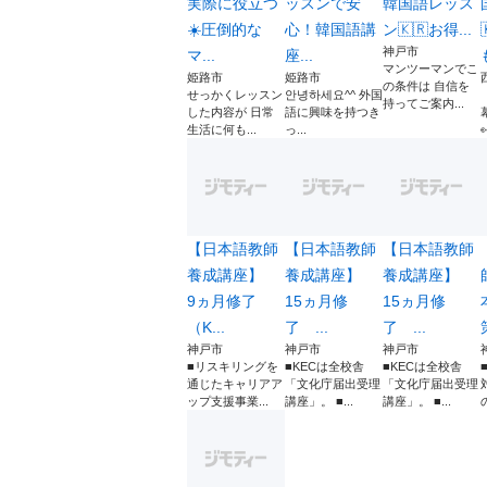
実際に役立つ
ッスンで安
韓国語レッス
☀️圧倒的な
心！韓国語講
ン🇰🇷お得...
神戸市
マ...
座...
マンツーマンでこ
姫路市
姫路市
の条件は 自信を
せっかくレッスン
안녕하세요^^ 外国
持ってご案内...
した内容が 日常
語に興味を持つき
生活に何も...
っ...
【日本語教師
【日本語教師
【日本語教師
養成講座】
養成講座】
養成講座】
9ヵ月修了
15ヵ月修
15ヵ月修
（K...
了 ...
了 ...
神戸市
神戸市
神戸市
■リスキリングを
■KECは全校舎
■KECは全校舎
通じたキャリアア
「文化庁届出受理
「文化庁届出受理
ップ支援事業...
講座」。 ■...
講座」。 ■...