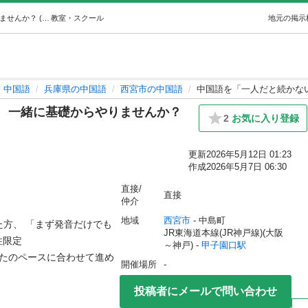
中国語を「一人だと続かない方」、一緒に基礎からやりませんか？ (香 kaoli) 甲子園口の中国語の生徒募集・教室・スクールの広告掲示板｜ジモティー
教室・スクール
地元の掲示
中国語
兵庫県の中国語
西宮市の中国語
中国語を「一人だと続かな
、一緒に基礎からやりませんか？
2
お気に入り登録
更新
2026年5月12日 01:23
作成
2026年5月7日 06:30
直接/
直接
仲介
地域
西宮市
 - 中島町
た方、 「まず発音だけでも
JR東海道本線(JR神戸線)(大阪
限定

～神戸) - 
甲子園口駅
なたのペースに合わせて進め
開催場所
-
投稿者にメールで問い合わせ