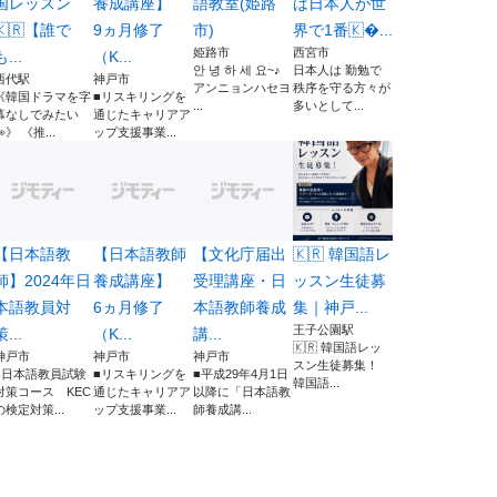
国レッスン
養成講座】
語教室(姫路
は日本人が世
🇰🇷【誰で
9ヵ月修了
市)
界で1番🇰...
姫路市
西宮市
も...
（K...
안 녕 하 세 요~♪
日本人は 勤勉で
西代駅
神戸市
アンニョンハセヨ
秩序を守る方々が
《韓国ドラマを字
■リスキリングを
...
多いとして...
幕なしでみたい
通じたキャリアア
👀》 《推...
ップ支援事業...
【日本語教
【日本語教師
【文化庁届出
🇰🇷 韓国語レ
師】2024年日
養成講座】
受理講座・日
ッスン生徒募
本語教員対
6ヵ月修了
本語教師養成
集｜神戸...
王子公園駅
策...
（K...
講...
🇰🇷 韓国語レッ
神戸市
神戸市
神戸市
スン生徒募集！
■日本語教員試験
■リスキリングを
■平成29年4月1日
韓国語...
対策コース KEC
通じたキャリアア
以降に「日本語教
の検定対策...
ップ支援事業...
師養成講...