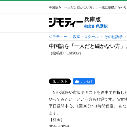
兵庫
版
都道府県選択
ジモティー
教室・スクール
その他語学
中国語を「一人だと続かない方」
（投稿ID : 1oz90w）
ポスト
いいね！
　NHK講座や市販テキストを途中で挫折し
やってみたい」という方も歓迎です。※女性
平日昼間中心、1回30分〜1時間程度。 あ
ます。

【料金】

30分 600円
