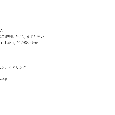


にご説明いただけますと幸い
級｣｢中級｣などで構いませ
とヒアリング）

約
