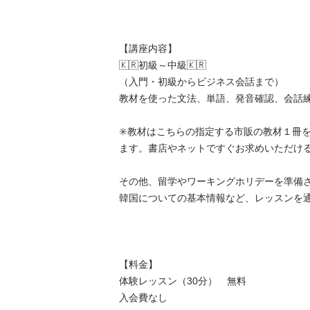
【講座内容】

🇰🇷初級～中級🇰🇷

（入門・初級からビジネス会話まで）

教材を使った文法、単語、発音確認、会話練習
✳️教材はこちらの指定する市販の教材１冊
ます。書店やネットですぐお求めいただけるもの
その他、留学やワーキングホリデーを準備
韓国についての基本情報など、レッスンを通して
【料金】

体験レッスン（30分）　無料

入会費なし
