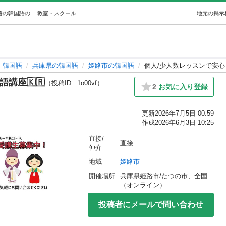
個人/少人数レッスンで安心！韓国語講座🇰🇷 (ミサ) 姫路の韓国語の生徒募集・教室・スクールの広告掲示板｜ジモティー
教室・スクール
地元の掲示
韓国語
兵庫県の韓国語
姫路市の韓国語
個人/少人数レッスンで安心！
講座🇰🇷
（投稿ID : 1o00vf）
2
お気に入り登録
更新
2026年7月5日 00:59
作成
2026年6月3日 10:25
直接/
直接
仲介
地域
姫路市
開催場所
兵庫県姫路市/たつの市、全国
（オンライン）
投稿者にメールで問い合わせ