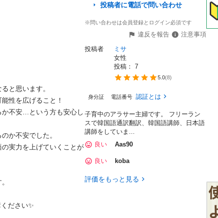
投稿者に電話で問い合わせ
※問い合わせは会員登録とログイン必須です
違反を報告
注意事項
投稿者
ミサ
女性
投稿： 
7
5.0
(
8
)
と思います。

認証とは
身分証
電話番号
性を広げること！

るか不安…という方も安心し
子育中のアラサー主婦です。 フリーラン
スで韓国語通訳翻訳、韓国語講師、日本語
講師をしていま...
か不安でした。

良い
Aas90
語の実力を上げていくことが
良い
koba
評価をもっと見る


さい✨️
