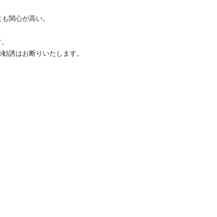
関心が高い。



の勧誘はお断りいたします。