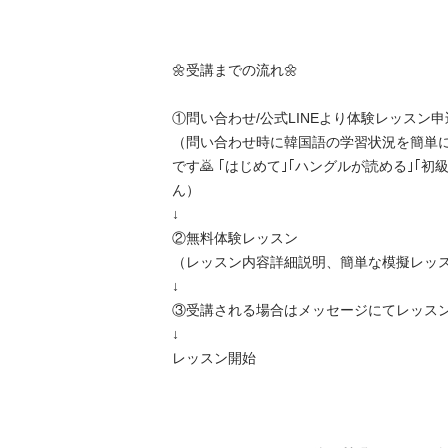
🌼受講までの流れ🌼

①問い合わせ/公式LINEより体験レッスン申込
（問い合わせ時に韓国語の学習状況を簡単
です🙇 ｢はじめて｣｢ハングルが読める｣｢初
ん）

↓

②無料体験レッスン

（レッスン内容詳細説明、簡単な模擬レッスン
↓

③受講される場合はメッセージにてレッスン予
↓

レッスン開始
