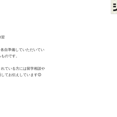


を各自準備していただいてい
です。

されている方には留学相談や
お伝えしています😊
