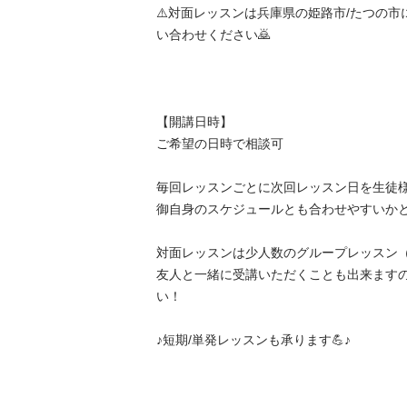
⚠️対面レッスンは兵庫県の姫路市/たつの
い合わせください🙇

【開講日時】

ご希望の日時で相談可

毎回レッスンごとに次回レッスン日を生徒
御自身のスケジュールとも合わせやすいかと思い
対面レッスンは少人数のグループレッスン
友人と一緒に受講いただくことも出来ます
い！

♪短期/単発レッスンも承ります💪♪
