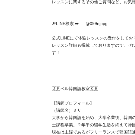
レッスンに関するその他ご質問など、お気軽にお
🔎LINE検索 ➡️  　@099njppg

公式LINEにて体験レッスンの受付をしており
レッスン詳細も掲載しておりますので、ぜ
す！

🇯🇵ベル韓国語教室🇰🇷

【講師プロフィール】

（講師名）ミサ

大学から韓国語を始め、大学卒業後、韓国
士課程卒業。２年半の留学生活を終えて帰国。
現在は主婦であるがフリーランスで韓国語