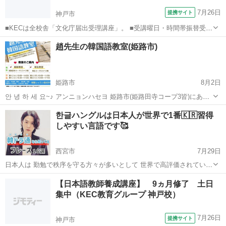
7月26日
提携サイト
神戸市
■KECは全校舎「文化庁届出受理講座」。 ■受講曜日・時間帯振替受
講、校舎間振替受講、休学制度、動画視聴（基礎理論）と資格への万
兵庫
神戸市
その他
趙先生の韓国語教室(姫路市)
全なフォロー体制。 ■3年間無料再履修システム：入学から3年以内は
何度でも無料で再履修が可能（基...
姫路市
8月2日
안 녕 하 세 요~♪ アンニョンハセヨ 姫路市(姫路田寺コープ3皆)にある
韓国語教室です。 韓国人ネイティブ講師と楽しく韓国語の勉強を始め
兵庫
姫路市
韓国語
クラス
한글ハングルは日本人が世界で1番🇰🇷習得
てみませんか？ 【教室案内】 ４名～８名までの少人数講座なので基礎
しやすい言語です🥰
から...
西宮市
7月29日
日本人は 勤勉で秩序を守る方々が多いとして 世界で高評価されていま
すが 外国語マスターレベルは 世界で低評価なのが現実ですよね💦 い
兵庫
西宮市
韓国語
レッスン
【日本語教師養成講座】 9ヵ月修了 土日
くつか理由があると思いますが 習得に1番大切なポイントは ...
集中（KEC教育グループ 神戸校）
7月26日
提携サイト
神戸市