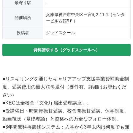
最寄り駅
-
兵庫県神戸市中央区三宮町2-11-1（センタ
開催場所
ービル西館5Ｆ）
投稿者
グッドスクール
資料請求する（グッドスクールへ）
■リスキリングを通じたキャリアアップ支援事業費補助金制
度、受講費用の最大70％還付（要件有、詳細はお尋ねくだ
さい）
■KECは全校舎「文化庁届出受理講座」。
■受講曜日・時間帯振替受講、校舎間振替受講、休学制度、
動画視聴（基礎理論）と資格への万全なフォロー体制。
■3年間無料再履修システム：入学から3年以内は何度でも無