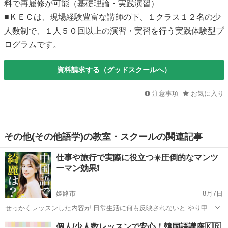
料で再履修が可能（基礎理論・実践演習）
■ＫＥＣは、現場経験豊富な講師の下、１クラス１２名の少
人数制で、１人５０回以上の演習・実習を行う実践体験型プ
ログラムです。
資料請求する（グッドスクールへ）
注意事項
お気に入り
その他(その他語学)の教室・スクールの関連記事
仕事や旅行で実際に役立つ☀️圧倒的なマンツ
ーマン効果❗️
姫路市
8月7日
せっかくレッスンした内容が 日常生活に何も反映されないと やり甲斐
が無いと思いますので 無駄を省いた 効率の良い中国語サポートの ご
兵庫
姫路市
中国語
レッスン
個人/少人数レッスンで安心！韓国語講座🇰🇷