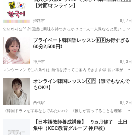
案内をさせて頂きます🙇 弊社 中国語スクール モイザ【M...
【対面/オンライン】
姫路市
8月7日
안녕하세요^^ 外国語に興味を持つきっかけは一人一人異なると思いま
す。 「興味を持つ」ということは、自分自身の可能性を広げること！
兵庫
姫路市
韓国語
レッスン
プライベート韓国語レッスン🇰🇷お得すぎる
興味はあるけど、韓国語が話せるようになるか不安…という方も安心
60分2,500円❗️
して受講していただけ...
神戸市
8月3日
マンツーマンでこの条件は 自信を持ってご案内できます😊 習い事が長
続きしないのは 🔴毎日忙しい 🔴勉強が嫌い 🔴料金が高い 色々原因が
兵庫
神戸市
韓国語
レッスン
オンライン韓国レッスン🇰🇷【誰でもなんで
あると思いますが💦 当スクール 韓国語レッスンMOIZA【モイザ】は
もOK‼️】
20...
西代駅
8月2日
《韓国ドラマを字幕なしでみたい👀》 《推しが言ってることを理解し
たい🔥》 《韓国旅行に行きたい✈️》 言語に間違いなんてありません🙆‍♀️
兵庫
神戸市
西代駅
韓国語
オンライン
【日本語教師養成講座】 9ヵ月修了 土日
楽しく勉強することが1番大切です😆 外国語を勉強することは、新し
集中（KEC教育グループ 神戸校）
い世界への鍵...