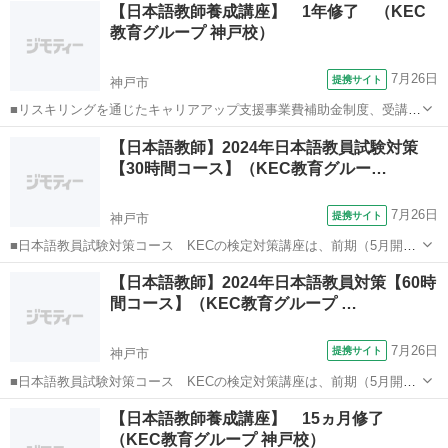
兵庫
神戸市
その他
【日本語教師養成講座】 1年修了 （KEC
が必要です。KECなら全校舎で届出受理講座が受講できます。 資格を
教育グループ 神戸校）
取り、国内、海外の日本語教師...
7月26日
提携サイト
神戸市
■リスキリングを通じたキャリアアップ支援事業費補助金制度、受講費
用の最大70％還付（要件有、詳細はお尋ねください） ■KECは全校舎
兵庫
神戸市
その他
【日本語教師】2024年日本語教員試験対策
「文化庁届出受理講座」。 ■受講曜日・時間帯振替受講、校舎間振替
【30時間コース】（KEC教育グルー…
受講、休学制度、動画視聴（基...
7月26日
提携サイト
神戸市
■日本語教員試験対策コース KECの検定対策講座は、前期（5月開
始）と後期（8月開始）の2種類の時期があり、前期には、■水曜30時
兵庫
神戸市
その他
【日本語教師】2024年日本語教員対策【60時
間コースと■日曜30時間コースの2コース■前期60時間と後期30時間を
間コース】（KEC教育グループ …
加えた90時間コースも選...
7月26日
提携サイト
神戸市
■日本語教員試験対策コース KECの検定対策講座は、前期（5月開
始）と後期（8月開始）の2種類の時期があり、前期には、■水曜30時
兵庫
神戸市
その他
【日本語教師養成講座】 15ヵ月修了
間コースと■日曜30時間コースの2コース■前期60時間と後期30時間を
（KEC教育グループ 神戸校）
加えた90時間コースも選...