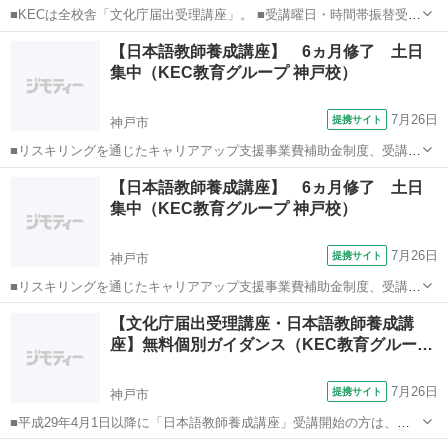
■KECは全校舎「文化庁届出受理講座」。 ■受講曜日・時間帯振替受
講、校舎間振替受講、休学制度、動画視聴（基礎理論）と資格への万
兵庫
神戸市
その他
【日本語教師養成講座】 6ヵ月修了 土日
全なフォロー体制。 ■3年間無料再履修システム：入学から3年以内は
集中（KEC教育グループ 神戸校）
何度でも無料で再履修が可能（基...
7月26日
提携サイト
神戸市
■リスキリングを通じたキャリアアップ支援事業費補助金制度、受講費
用の最大70％還付（要件有、詳細はお尋ねください ■KECは全校舎
兵庫
神戸市
その他
【日本語教師養成講座】 6ヵ月修了 土日
「文化庁届出受理講座」。 ■受講曜日・時間帯振替受講、校舎間振替
集中（KEC教育グループ 神戸校）
受講、休学制度、動画視聴（基礎...
7月26日
提携サイト
神戸市
■リスキリングを通じたキャリアアップ支援事業費補助金制度、受講費
用の最大70％還付（要件有、詳細はお尋ねください ■KECは全校舎
兵庫
神戸市
その他
【文化庁届出受理講座・日本語教師養成講
「文化庁届出受理講座」。 ■受講曜日・時間帯振替受講、校舎間振替
座】無料個別ガイダンス（KEC教育グルー…
受講、休学制度、動画視聴（基礎...
7月26日
提携サイト
神戸市
■平成29年4月1日以降に「日本語教師養成講座」受講開始の方は、そ
の講座内容が文化庁に認められた「文化庁届出受理講座」であること