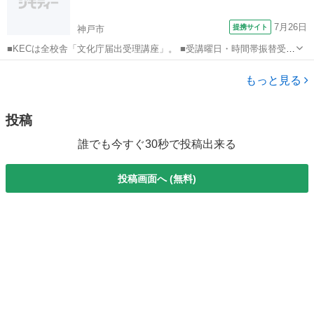
7月26日
提携サイト
神戸市
■KECは全校舎「文化庁届出受理講座」。 ■受講曜日・時間帯振替受
講、校舎間振替受講、休学制度、動画視聴（基礎理論）と資格への万
兵庫
神戸市
その他
全なフォロー体制。 ■3年間無料再履修システム：入学から3年以内は
もっと見る
何度でも無料で再履修が可能（基...
投稿
誰でも今すぐ30秒で投稿出来る
投稿画面へ (無料)