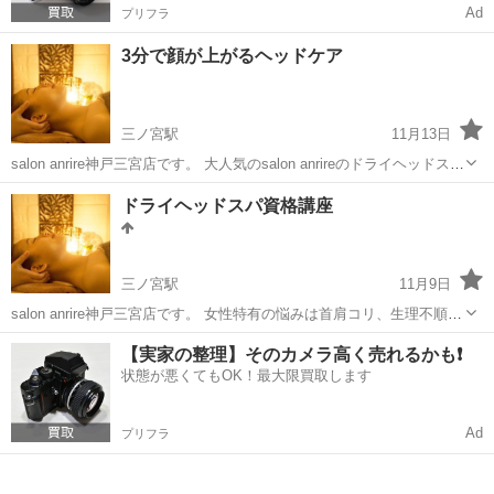
Ad
プリフラ
3分で顔が上がるヘッドケア
三ノ宮駅
11月13日
salon anrire神戸三宮店です。 大人気のsalon anrireのドライヘッドスパ
メニュー技術の一部で 自宅で簡単、小顔調整付きヘッドケアを丁寧に
兵庫
神戸市
三ノ宮駅
ヘッドスパ
小顔
ドライヘッドスパ資格講座
お伝え致します。 『頭を触れば顔が上がる』魔法の技術をあなたの
手...
三ノ宮駅
11月9日
salon anrire神戸三宮店です。 女性特有の悩みは首肩コリ、生理不順、
身体のむくみ、妊活、低体温等さまざまあり、 その一つの解決手段と
兵庫
神戸市
三ノ宮駅
ヘッドスパ
妊活
【実家の整理】そのカメラ高く売れるかも❗️
してドライヘッドスパ技術が 話題になっています。 しかし、関西では
状態が悪くてもOK！最大限買取します
まだまだ施術が...
Ad
プリフラ