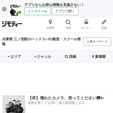
アプリならお得な情報を見逃さない！
インストール
アプリで開く
兵庫県
検索
ログイン
投稿
兵庫県 三ノ宮駅のヘッドスパの教室・スクール情
人気キーワード
報
エリア
ジャンル
詳細
新着順
【求】壊れたカメラ、売ってください📷✨
状態が悪くてもOK！最大限買取します