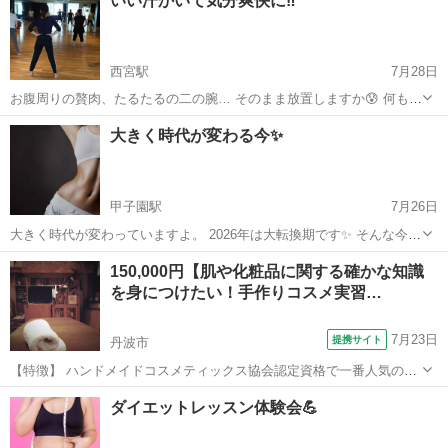
いい汗かいて気分爽快に‼️
アリズムで肩甲骨と骨盤を動かしお腹周りがスッキリ、そして太りに
くい体に👍 メニュー...
西宮駅
7月28日
お腹周りの贅肉、たるたるの二の腕… そのまま放置しますか😰 何もし
ないと筋肉量はどんどん減っていき 脂肪だらけのだらしない体になり
兵庫
西宮市
西宮駅
美容健康
レッスン
大きく時代が変わる今✨
ます。 膝や腰、股関節の痛みにも繋がります。 今こそ運動を習慣にし
て脂肪を燃...
甲子園駅
7月26日
大きく時代が変わっていますよ。 2026年は大転換期です✨ そんな今、
テレビなどのマスメディアを信じて生きることは❌ また、不平不満や
兵庫
西宮市
甲子園駅
美容健康
レッスン
150,000円【肌や化粧品に関する確かな知識
愚痴、人の悪口ばかり言うような外側ばかりに目を向けた生き方❌ 自
を身につけたい！手作りコスメ実習…
分の内側に...
7月23日
提携サイト
丹波市
【特徴】 ハンドメイドコスメティックス協会認定資格で一番人気の講
座です。多くの人の知っている一般的な化粧品の知識を上回る専門的
兵庫
丹波市
メイク
ダイエットレッスン体験会💪
な知識を習得することが出来ます。 Web講義形式での受講も可能で
す。 ※Web受講の場合、実習は自...