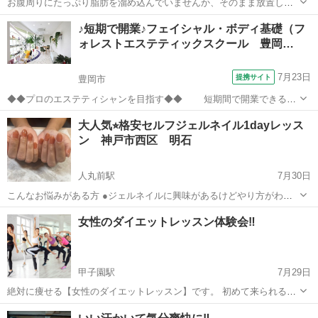
お腹周りにたっぷり脂肪を溜め込んでいませんか、そのまま放置しま
すか。 何もしないでいると筋肉量はどんどん減って 脂肪をたっぷり溜
兵庫
西宮市
甲子園駅
美容健康
コアリズム
♪短期で開業♪フェイシャル・ボディ基礎（フ
め込んだだらしない体になります。 見た目が痩せていても体脂肪過多
ォレストエステティックスクール 豊岡…
の女性が たくさんい...
7月23日
提携サイト
豊岡市
◆◆プロのエステティシャンを目指す◆◆ 短期間で開業できる技
術を学べるコース 【カリキュラム】 フェイシャル基礎カリキュラ
兵庫
豊岡市
エステ
大人気⭐︎格安セルフジェルネイル1dayレッス
ム＋カウンセリング・ボディケア理論・ ボ
ン 神戸市西区 明石
ディマッサージ実技・フットケア...
人丸前駅
7月30日
こんなお悩みがある方 ●ジェルネイルに興味があるけどやり方がわか
らない。 ●趣味を見つけたい。 ●ネイルを習ってみたいけど時間と費
兵庫
神戸市
人丸前駅
ジェルネイル
セルフ
女性のダイエットレッスン体験会‼️
用がかかる。 ●未経験からいつか自宅サロンを開いてみたい。 ●セル
フでやってるけどモチが悪い...
甲子園駅
7月29日
絶対に痩せる【女性のダイエットレッスン】です。 初めて来られる方
は盛りだくさんのメニューにびっくりされます😂 最初にオリジナルコ
兵庫
西宮市
甲子園駅
その他
レッスン