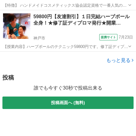
【特徴】 ハンドメイドコスメティックス協会認定資格で一番人気の講
座です。多くの人の知っている一般的な化粧品の知識を上回る専門的
兵庫
丹波市
メイク
59800円【友達割引】１日完結ハーブボール
な知識を習得することが出来ます。 Web講義形式での受講も可能で
全身！★修了証ディプロマ発行★開業…
す。 ※Web受講の場合、実習は自...
7月23日
提携サイト
神戸市
【授業内容】ハーブボールのテクニック59800円です。修了証ディプロ
マも1枚1700円で発行しています★是非、更なる技術UPにご利用下さ
兵庫
神戸市
マッサージ
い！復習用のDVD、遠方の方向けの通信講座もご用意しています！こ
もっと見る
ちらからの営業電話は致し...
投稿
誰でも今すぐ30秒で投稿出来る
投稿画面へ (無料)