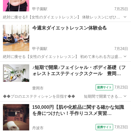
甲子園駅
7月25日
絶対に痩せる‼️【女性のダイエットレッスン】 体験レッスンにぜひ参
加してみて下さいね☺️ オリジナルコアリズムで肩甲骨と骨盤を動かす
兵庫
西宮市
甲子園駅
美容健康
レッスン
今週末ダイエットレッスン体験会💪
のでまずお腹周りと背中がスッキリします。 筋トレ、ストレッチ、80
年代に流行っ...
甲子園駅
7月24日
絶対に痩せる【女性のダイエットレッスン】 初めて来られる方は盛り
だくさんのメニューにびっくりされます😂 最初にオリジナルコアリズ
兵庫
西宮市
甲子園駅
その他
レッスン
♪短期で開業♪フェイシャル・ボディ基礎（フ
ムで肩甲骨と骨盤を動かしお腹周りがスッキリ、そして太りにくい体
ォレストエステティックスクール 豊岡…
になりますよ👍 メニ...
7月23日
提携サイト
豊岡市
◆◆プロのエステティシャンを目指す◆◆ 短期間で開業できる技
術を学べるコース 【カリキュラム】 フェイシャル基礎カリキュラ
兵庫
豊岡市
エステ
150,000円【肌や化粧品に関する確かな知識
ム＋カウンセリング・ボディケア理論・ ボ
を身につけたい！手作りコスメ実習…
ディマッサージ実技・フットケア...
7月23日
提携サイト
丹波市