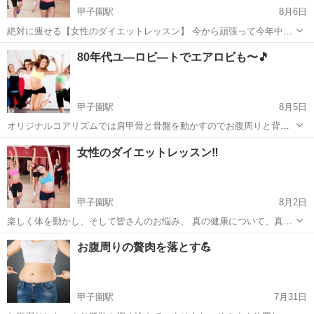
甲子園駅
8月6日
絶対に痩せる【女性のダイエットレッスン】 今から頑張って今年中に
はナイスバディ‼️ オリジナルコアリズムで肩甲骨と骨盤を動かし、筋
兵庫
西宮市
甲子園駅
美容健康
レッスン
80年代ユ―ロビ―トでエアロビも〜🎵
トレ、ストレッチ、80年代ユーロビートに合わせたエアロビクスダン
スなどめちゃくちゃ楽し...
甲子園駅
8月5日
オリジナルコアリズムでは肩甲骨と骨盤を動かすのでお腹周りと背中
が最初にスッキリしますよ〜😊 そして筋トレ、ストレッチ、80年代に
兵庫
西宮市
甲子園駅
美容健康
エアロビ
女性のダイエットレッスン‼️
流行ったユ―ロビートでエアロビクスダンスなどめちゃくちゃ楽しい1
時間半のレッスンです🎵 ...
甲子園駅
8月2日
楽しく体を動かし、そして皆さんのお悩み、 真の健康について、真実
系のこと色々とお話し交え楽しくレッスンしましょう🥳 レッスンは、
兵庫
西宮市
甲子園駅
美容健康
レッスン
お腹周りの贅肉を落とす💪
オリジナルコアリズムで肩甲骨と骨盤を動かしお腹周りと背中がスッ
キリ‼️ そして筋トレ、...
甲子園駅
7月31日