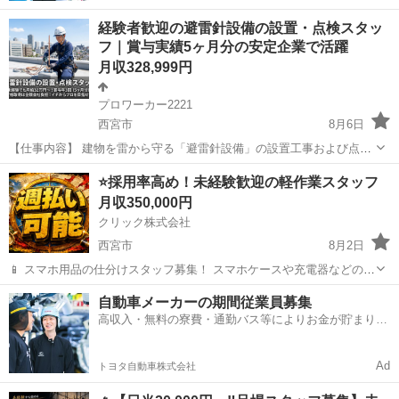
経験者歓迎の避雷針設備の設置・点検スタッ
フ｜賞与実績5ヶ月分の安定企業で活躍
月収328,999円
プロワーカー2221
西宮市
8月6日
【仕事内容】 建物を雷から守る「避雷針設備」の設置工事および点検
業務を担当していただきます。 避雷針は、ビルや商業施設、工場、公
兵庫
西宮市
その他
未経験
⭐採用率高め！未経験歓迎の軽作業スタッフ
共施設などの安全を守るために欠かせない設備です。社会インフラを
月収350,000円
支える専門性の高い仕事であ...
クリック株式会社
西宮市
8月2日
📱 スマホ用品の仕分けスタッフ募集！ スマホケースや充電器などの仕
分け・検品を行うシンプルなお仕事です♪
兵庫
西宮市
その他
自動車メーカーの期間従業員募集
━━━━━━━━━━━━━━━━ 📲 ご応募はこちら（24時間受付
高収入・無料の寮費・通勤バス等によりお金が貯まりや
中） https://lin.ee/...
すい環境
Ad
トヨタ自動車株式会社