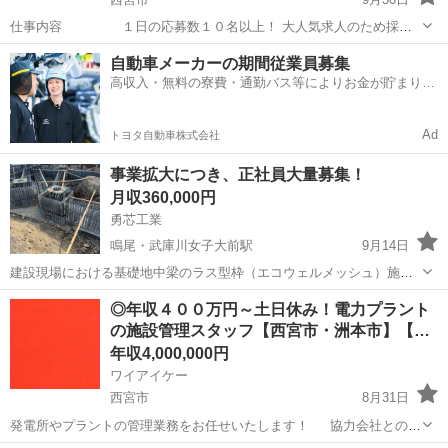
仕事内容 １日の応募数１０名以上！ 大人気求人のため採用
枠が埋まり次第即終了とさせていただきます！ 問合わせのための応募
兵庫
西宮市
土木
業務
自動車メーカーの期間従業員募集
でもＯＫ！ 仕事内容が少しでも気になりましたら気軽にご応募下さ
高収入・無料の寮費・通勤バス等によりお金が貯まりや
い。担当者からお電話を...
すい環境
Ad
トヨタ自動車株式会社
事業拡大につき、正社員大量募集！
月収360,000円
勇芯工業
鳴尾・武庫川女子大前駅
9月14日
建設現場における基礎地中梁のラス型枠（エコウェルメッシュ）施工
スタッフです 作業内容は簡単！（1か月で基本的な事はできます） イ
兵庫
西宮市
鳴尾・武庫川女子大前駅
大工
事業拡大
◎年収４００万円～土日休み！電力プラント
メージができない方はYouTubeでエコウェルメッシュと検索してくだ
の施設管理スタッフ【西宮市・洲本市】【…
さい！ 最初はみん...
年収4,000,000円
ワイアイケー
西宮市
8月31日
発電所やプラントの管理業務をお任せいたします！ 協力会社との作
業スケジュール調整等、 一般事務やプラントに備え付けられている機