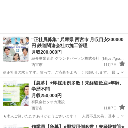
のホットな地元の求人情報です。優良企業からの求人を承っておりま
兵庫
西宮市
施工管理
未経験
す。貴方様、ご知人様で興味を持たれた方がいましたらご紹介をお願
いします。その方の背中を後押し...
″正社員募集″ 兵庫県 西宮市 月収目安200000
円 鉄道関連会社の施工管理
月収200,000円
紹介事業者名 グランドパーソン株式会社（https://grandperson.net/）
西宮市
11月7日
※正社員の求人です。奮って、ご応募をよろしくお願いします。 最近
のホットな地元の求人情報です。優良企業からの求人を承っておりま
兵庫
西宮市
施工管理
未経験
【急募】⭐即採用︎例多数！未経験歓迎⭐︎年齢、
す。貴方様、ご知人様で興味を持たれた方がいましたらご紹介をお願
学歴不問
いします。その方の背中を後押し...
月収250,000円
有限会社タオカ建設
西宮市
11月7日
★求人ご覧いただきありがとうございます！ 人員不足の為、基本的
に即採用可能です！ まずは、お気軽にご連絡下さい。 【今すぐ働き
兵庫
西宮市
土木
未経験
作業員【急募】⭐即採用︎例多数！未経験歓迎⭐︎
たい】 【これまでのスキルを活かしたい】 【体力に自信がある】