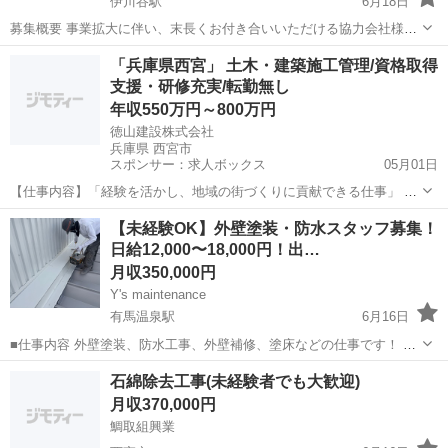
伊川谷駅
6月18日
募集概要 事業拡大に伴い、末長くお付き合いいただける協力会社様
（一人親方様も大歓迎）を募集しております。 これからの独立も応援
兵庫
西宮市
伊川谷駅
鳶職
足場
「兵庫県西宮」 土木・建築施工管理/資格取得
させて頂きます。 弊社は関西を中心に、土木系の足場に特化して足場
支援・研修充実/転勤無し
工事を請け負っております。 ...
年収550万円～800万円
徳山建設株式会社
兵庫県 西宮市
スポンサー：求人ボックス
05月01日
【仕事内容】「経験を活かし、地域の街づくりに貢献できる仕事」 徳
山建設株式会社は、兵庫県の官公庁案件を中心とした土木工事を手掛
正社員
【未経験OK】外壁塗装・防水スタッフ募集！
ける総合建設会社です。 民間では、長谷工コーポレーションの協力会
日給12,000〜18,000円！出…
社としてマンションの開発工事や外構工事を...
月収350,000円
Y's maintenance
有馬温泉駅
6月16日
■仕事内容 外壁塗装、防水工事、外壁補修、塗床などの仕事です！ ポ
リウレアなどの特殊塗装もやってます👍 👉 未経験でも一から教えま
兵庫
西宮市
有馬温泉駅
その他
未経験
石綿除去工事(未経験者でも大歓迎)
す！
月収370,000円
鯛取組興業