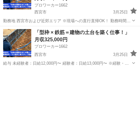
プロワーカー1662
西宮市
3月25日
勤務地 西宮市および近郊エリア ※現場への直行直帰OK！ 勤務時間
8:00〜17:00（実働8時間／休憩あり） ※現場により変動する場合あり
兵庫
西宮市
その他
未経験
「型枠 × 鉄筋＝建物の土台を築く仕事！」
募集職種 基礎型枠工事スタッフ ラス型枠（金属系型枠...
月収325,000円
プロワーカー1662
西宮市
3月25日
給与 未経験者：日給12,000円〜 経験者：日給13,000円〜 ※経験・能
力を考慮して決定します。 募集職種 基礎型枠工事スタッフ ラス型枠
兵庫
西宮市
その他
未経験
（金属系型枠）工事スタッフ 未経験者は基礎から学び、経験者は...