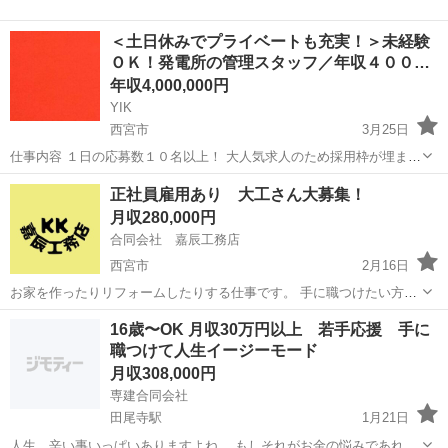
＜土日休みでプライベートも充実！＞未経験
ＯＫ！発電所の管理スタッフ／年収４００…
年収4,000,000円
YIK
西宮市
3月25日
仕事内容 １日の応募数１０名以上！ 大人気求人のため採用枠が埋まり
次第即終了とさせていただきます！ 問合わせのための応募でもＯＫ！
兵庫
西宮市
土木
未経験
正社員雇用あり 大工さん大募集！
仕事内容が少しでも気になりましたら気軽にご応募下さい。担当者か
月収280,000円
らお電話を差し上げ...
合同会社 嘉辰工務店
西宮市
2月16日
お家を作ったりリフォームしたりする仕事です。 手に職つけたい方是
非ご応募ください。
兵庫
西宮市
大工
16歳〜OK 月収30万円以上 若手応援 手に
職つけて人生イージーモード
月収308,000円
専建合同会社
田尾寺駅
1月21日
人生、辛い事いっぱいありますよね。 もしそれがお金の悩みであれば