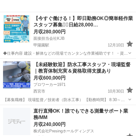
【今すぐ働ける！】即日勤務OK◎簡単軽作業
スタッフ募集👷‍♂️日給28,000…
月収280,000円
面接担当会社KJB
甲陽園駅
12月10日
◆仕事内容 建設・解体などの現場でカンタンな作業補助です！ ・資材
の運び ・現場の片付けや清掃 ・簡単なサポート作業 👉 未経験OK！
兵庫
西宮市
甲陽園駅
土木
未経験
【未経験歓迎】防水工事スタッフ・現場監督
体を動かすのが好きならすぐ活躍できます！ ◆勤務地 大阪市内および
｜教育体制充実＆資格取得支援あり
周辺エリア（直行...
月収600,000円
プロワーカー1971
西宮市
10月30日
【募集職種】 現場監督／技術者（防水工事） 【勤務時間】 8:30～
17:30 ※休憩：約90分 【仕事内容】 ①現場監督 打ち合わせ、工程管
兵庫
西宮市
その他
未経験
直行直帰OK！誰でもできる測量サポート業
理、現場調査、人員手配、報告書作成など、工事全体の進行を管理...
務/MM
月収240,000円
株式会社Presingホールディングス