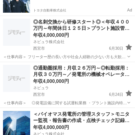
Ad
トヨタ自動車株式会社
◎名刺交換から研修スタート◎＜年収４００
万円～年間休日１２５日＞プラント施設管…
年収4,000,000円
ネビュラ株式会社
西宮市
6月30日
＜仕事内容＞ フリーター歴の長い方や社会人経験の少ない方も大歓
迎！ インフラ施設・発電所・プラントなどの、 構内の管理業務のお仕
兵庫
西宮市
土木
未経験
◎通勤圏採用：月収２６万円～◎転勤採用：
事です。 現場の見回りチェックと事務ワークが半々になります。 ＜具
月収３０万円～／発電所の機械オペレータ…
体的には＞ ...
年収4,000,000円
ネビュラ
西宮市
6月24日
＜仕事内容＞ ◎発電設備に関する試運転業務 ・プラント施設内特別
重点施設建設工事における各機器の起動時の試運転（現場対応） ・プ
兵庫
西宮市
土木
未経験
＜バイオマス発電所の管理スタッフ＞モニタ
ラント施設内特別重点施設建設工事における通水作動試験及び配管フ
ー監視・報告書の作成・点検チェック記録…
ラッシング工事の助勢業務（...
年収4,000,000円
ネビュラ株式会社