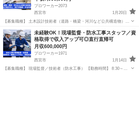
プロワーカー2073
西宮市
1月20日
【募集職種】 土木設計技術者（道路・橋梁・河川など公共構造物）
【勤務時間】 8:30～17:30 【仕事内容】 道路・橋梁・河川などの公共
兵庫
西宮市
その他
業務
未経験OK！現場監督・防水工事スタッフ／資
構造物を中心とした土木設計業務を担当していただきます。 案件の
格取得で収入アップ可◎直行直帰可
9...
月収600,000円
プロワーカー1971
西宮市
1月14日
【募集職種】 現場監督／技術者（防水工事） 【勤務時間】 8:30～
17:30 ※休憩：約90分 【こんな方に向いています】 ・高校中退・大学
兵庫
西宮市
その他
未経験
中退など、学歴に自信がない ・正社員として、手に職をつけたい...