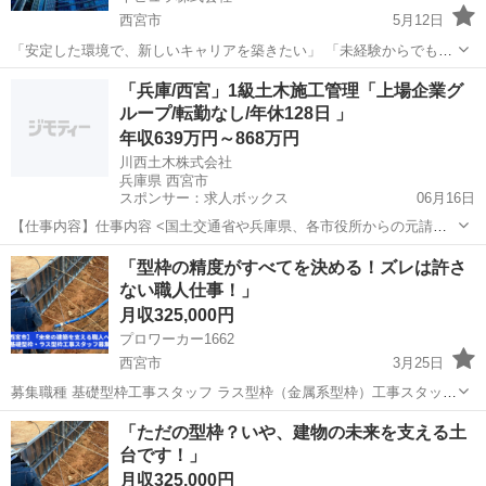
西宮市
5月12日
「安定した環境で、新しいキャリアを築きたい」 「未経験からでも、
手に職をつけたい」 「プライベートも大切にしたい」 そんなあな
兵庫
西宮市
土木
未経験
「兵庫/西宮」1級土木施工管理「上場企業グ
たにピッタリのお仕事です！ フリーター歴の長い方、社会人経験の少
ループ/転勤なし/年休128日 」
ない方も大歓迎！ ...
年収639万円～868万円
川西土木株式会社
兵庫県 西宮市
スポンサー：求人ボックス
06月16日
【仕事内容】仕事内容 <国土交通省や兵庫県、各市役所からの元請け
業務が7～8割>兵庫県西宮市の現場を中心とした、土木工事(道路、河
正社員
「型枠の精度がすべてを決める！ズレは許さ
川、造成、上下水道等)の施工管理。 具体的には ・発注者との打ち合
ない職人仕事！」
わせ ・協力会社や作業員の手配 ・...
月収325,000円
プロワーカー1662
西宮市
3月25日
募集職種 基礎型枠工事スタッフ ラス型枠（金属系型枠）工事スタッフ
未経験者は基礎から学び、経験者はスキルを活かして活躍できます！
兵庫
西宮市
その他
未経験
「ただの型枠？いや、建物の未来を支える土
建物の土台を作る重要な仕事です！ 仕事内容 【基礎型枠工事】 建
台です！」
築・土木工事に...
月収325,000円