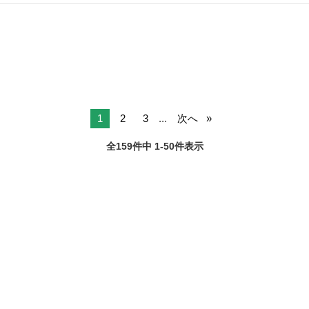
り積極採用中です。 【今すぐ働きたい】 【これまでのスキルを活かし
兵庫
西宮市
土木
未経験
たい】 【体力に自信がある】 【新しいことにチャレンジしたい】 経
験は問いません！ ぜひご...
1
2
3
...
次へ
全159件中 1-50件表示