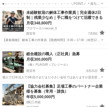
■～・～・～・～・～・～・～・～・～・～・～ ＼POINT／ ＊賞与5
ヶ月分 ＊年間休日125日 ＊大手電力各社が主要取引先！ ＊じっくり育
兵庫
西宮市
施工管理
未経験歓迎の解体工事作業員｜完全週休2日
てる研修制度あり！ ＊一生モノの国家資格取得を手厚くサポート！
制｜残業少なめ｜手に職をつけて活躍できる
～・～・～・～・...
月収348,800円
プロワーカーrecruit_5
西宮市
7月9日
【募集職種】 解体工事の作業員 【勤務時間】 8:00～17:00（休憩120
分） ※月平均残業15時間 【仕事内容】 解体工事の現場作業をお任せ
兵庫
西宮市
その他
未経験
します。 入社後は資材や道具の運搬、散水作業、現場の...
総合建設の職人（正社員）急募
月収300,000円
（株）PLAISIR（プレジール）
西宮市
6月21日
個人で11年法人で3年目のまだまだ小さい会社ではありますが是非皆さ
んのお力を貸して下さい。 道工具は全て会社のやつを使ってもらうの
兵庫
西宮市
大工
【協力会社募集】足場工事のパートナー企業
で買い揃えてもらう事はありません。 ⚫︎総合建設業の為、土木工事、
様を募集（常用・請負）
解体工事、鍛治工事、機械プ...
年収5,000,000円
(株)三木組