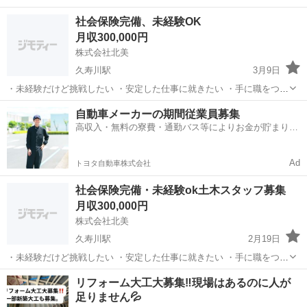
場に必見です) ■職種■ ・金物工 ・写真は今まで取り付けしてきた化粧
兵庫
西宮市
西宮駅
土木
玉掛け
社会保険完備、未経験OK
金物です。 マンションやビル、工場等たくさんの建物に 携わってま
月収300,000円
す。 ☆日当¥11,...
株式会社北美
久寿川駅
3月9日
・未経験だけど挑戦したい ・安定した仕事に就きたい ・手に職をつけ
たい ・将来独立も考えている 学歴・経験不問。 やる気重視で採用し
兵庫
西宮市
久寿川駅
土木
未経験
自動車メーカーの期間従業員募集
ます。 「とにかく今すぐ働きたい」 「体を動かして稼ぎたい」 そん
高収入・無料の寮費・通勤バス等によりお金が貯まりや
な方、大歓迎。 ■仕事内容...
すい環境
Ad
トヨタ自動車株式会社
社会保険完備・未経験ok土木スタッフ募集
月収300,000円
株式会社北美
久寿川駅
2月19日
・未経験だけど挑戦したい ・安定した仕事に就きたい ・手に職をつけ
たい ・将来独立も考えている 学歴・経験不問。 やる気重視で採用し
兵庫
西宮市
久寿川駅
土木
未経験
リフォーム大工大募集‼️現場はあるのに人が
ます。 「とにかく今すぐ働きたい」 「体を動かして稼ぎたい」 そん
足りません💦
な方、大歓迎。 ■仕事内容...