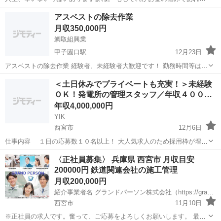
ニッチな建設業で手に職つけて人生イージーモードにしませんか？ 16
兵庫
西宮市
田尾寺駅
鳶職
16歳
アスベストの除去作業
歳〜雇用可能 ※親の承諾書に準ずるものが必要。分からなかったら
月収350,000円
相談して下さい！ 即、正社員 ...
鯛取組興業
甲子園口駅
12月23日
アスベストの除去作業 経験者、未経験者大歓迎です！ 勤務時間等は現
場により異なります！ 休日は日曜日、現場のカレンダーにより変動が
兵庫
西宮市
甲子園口駅
土木
アスベスト
＜土日休みでプライベートも充実！＞未経験
あります！ 未経験者の方でも一からしっかりと教えます！ 作業員同士
ＯＫ！発電所の管理スタッフ／年収４００…
もとても仲良く楽しい会...
年収4,000,000円
YIK
西宮市
12月6日
仕事内容 １日の応募数１０名以上！ 大人気求人のため採用枠が埋ま
り次第即終了とさせていただきます！ 問合わせのための応募でもＯ
兵庫
西宮市
土木
未経験
〈正社員募集〉 兵庫県 西宮市 月収目安
Ｋ！ 仕事内容が少しでも気になりましたら気軽にご応募下さい。担当
200000円 鉄道関連会社の施工管理
者からお電話を差し上...
月収200,000円
紹介事業者名 グランドパーソン株式会社（https://grandperson.net/）
西宮市
11月10日
※正社員の求人です。奮って、ご応募をよろしくお願いします。 最近