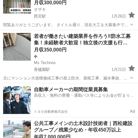
月収300,000円
オザキ
西宮駅
1月26日
閲覧ありがとうございます。 タイトル通り、現在大工を大募集中で
す。 大工は危なくて危険なイメージがあり、 今どきの仕事では無いか
兵庫
西宮市
西宮駅
大工
未経験
若者が働きたい建築業界を作ろう‼️防水工募
もしれません。 年々大工人口も減る一方ですが、 逆に考えればチャン
集！未経験者大歓迎！独立後の支援も行…
スでもあります。 今後...
月収350,000円
Ms Technos
香櫨園駅
1月21日
主にマンション大規模修繕工事の屋上防水、屋根工事、漏水事故、台
風被害の施工を行います！ 職人業なので手に職を付けて独立しましょ
兵庫
西宮市
香櫨園駅
その他
台風
自動車メーカーの期間従業員募集
う！ 現在法人化しておりませんが将来的には法人化させて頂きます。
高収入・無料の寮費・通勤バス等によりお金が貯まりや
その為にもみなさんのお力添えお願...
すい環境
Ad
トヨタ自動車株式会社
公共工事メインの土木設計技術者｜西松建設
グループ／残業少なめ・年収450万以上
年収7,000,000円