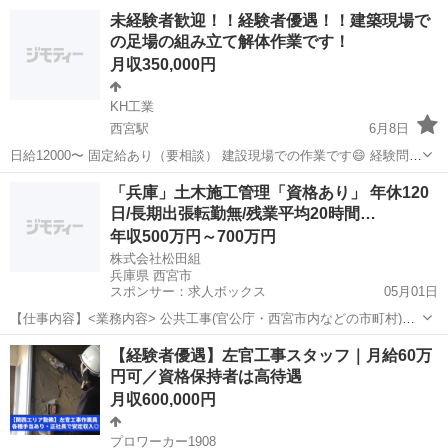
ります。
兵庫
西宮市
土木
未経験者歓迎！！経験者優遇！！建築現場で
の足場の組み立て解体作業です！
月収350,000円
KH工業
西宮駅
6月8日
日給12000〜 固定給あり（要相談） 建設現場での作業です😄 経験問わ
ず誰でも大歓迎です！！！！ みんなで楽しく仕事できたらと思いま
兵庫
西宮市
西宮駅
鳶職
足場
「兵庫」土木施工管理「資格あり」 年休120
す！！！
日/長期出張転勤無/残業平均20時間…
年収500万円～700万円
株式会社松田組
兵庫県 西宮市
スポンサー：求人ボックス
05月01日
【仕事内容】<業務内容> 公共工事(官公庁・西宮市内などの市町村)お
よび民間工事の現場監督として、病院や学校、オフィスや工場、店
正社員
【経験者優遇】左官工事スタッフ｜月給60万
舗、集合住宅から個人住宅まで、人々の暮らしと密接に関わる空間創
円可／資格保持者は高待遇
りに携わっています。 <案件詳細> 受注...
月収600,000円
プロワーカー1908