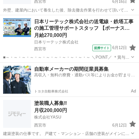
西宮市
6月16日
外壁、建屋内において養生した後、除去撤去作業を行わせて頂いてま
す。 経験者でも未経験者でも男女問わず楽しく一緒に和気藹々やれる
兵庫
西宮市
土木
断熱材
日本リーテック株式会社の送電線・鉄塔工事
方を現在募集させて頂いてます。 1人1人がスキルアップ出来る様、皆
の施工管理サポートスタッフ 【ボーナス…
でサポートしあい安全優先で取...
月給270,000円
日本リーテック株式会社
6月12日
提携サイト
西宮市
■～・～・～・～・～・～・～・～・～・～・～ ＼POINT／ ＊賞与5
ヶ月分 ＊年間休日125日 ＊大手電力各社が主要取引先！ ＊じっくり育
兵庫
西宮市
施工管理
自動車メーカーの期間従業員募集
てる研修制度あり！ ＊一生モノの国家資格取得を手厚くサポート！
高収入・無料の寮費・通勤バス等によりお金が貯まりや
～・～・～・～・...
すい環境
Ad
トヨタ自動車株式会社
塗装職人募集‼️
月収200,000円
株式会社YASU
西宮市
6月12日
建築塗装の仕事です。 戸建て・マンション・店舗の塗装がメインにな