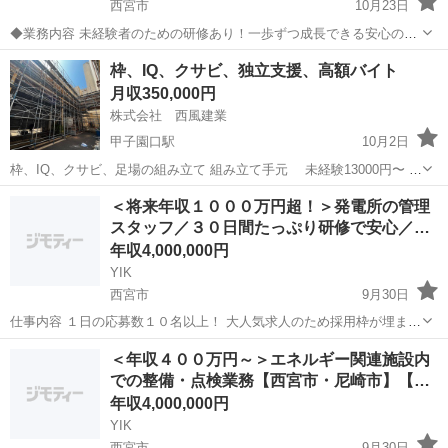
西宮市
10月23日
◆業務内容 未経験者のための研修あり！一歩ずつ成長できる安心の職
場です。 ◆シフト 週5日勤務（土日休み） ◆給与 月給24万円 ※社用
兵庫
西宮市
測量
業務
枠、IQ、クサビ、独立支援、高額バイト
車・ガソリン・機材など全額支給 ◆必須条件 普通自...
月収350,000円
株式会社 西風建業
甲子園口駅
10月2日
枠、IQ、クサビ、足場の組み立て 組み立て手元 未経験13000円〜 2
年以上経験 有資格者 15000円〜 8年以上18000円〜 社会保険 一
兵庫
西宮市
甲子園口駅
鳶職
未経験
＜将来年収１０００万円超！＞発電所の管理
人親方 独立支援
スタッフ／３０日間たっぷり研修で安心／…
年収4,000,000円
YIK
西宮市
9月30日
仕事内容 １日の応募数１０名以上！ 大人気求人のため採用枠が埋まり
次第即終了とさせていただきます！ 問合わせのための応募でもＯＫ！
兵庫
西宮市
土木
業務
＜年収４００万円～＞エネルギー関連施設内
仕事内容が少しでも気になりましたら気軽にご応募下さい。担当者か
での整備・点検業務【西宮市・尼崎市】【…
らお電話を差し上げ...
年収4,000,000円
YIK
西宮市
9月30日