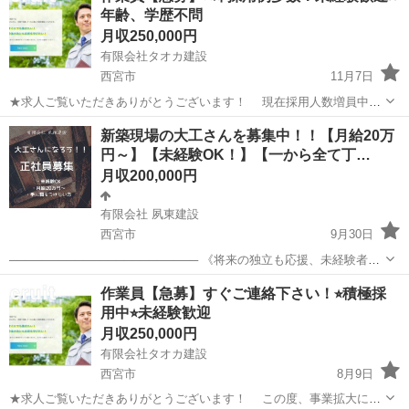
年齢、学歴不問
【新しいことにチャレンジした...
月収250,000円
有限会社タオカ建設
西宮市
11月7日
★求人ご覧いただきありがとうございます！ 現在採用人数増員中で
す！ まずは、お気軽にご連絡下さい。 【今すぐ働きたい】 【これ
兵庫
西宮市
土木
未経験
新築現場の大工さんを募集中！！【月給20万
までのスキルを活かしたい】 【体力に自信がある】 【新しいことにチ
円～】【未経験OK！】【一から全て丁…
ャレンジしたい】 年齢、...
月収200,000円
有限会社 夙東建設
西宮市
9月30日
─────────────────────── 《将来の独立も応援、未経験者・
見習いも歓迎！》 ・他業種・職種の方も大歓迎！イチから教えます ・
兵庫
西宮市
土木
有限会社
作業員【急募】すぐご連絡下さい！⭐︎積極採
まずは普通運転免許があればスタートできます ・手に職をつけて将来
用中⭐︎未経験歓迎
はひとり...
月収250,000円
有限会社タオカ建設
西宮市
8月9日
★求人ご覧いただきありがとうございます！ この度、事業拡大によ