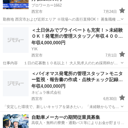
プロワーカー1662
西宮市
7月24日
勤務地 西宮市および近郊エリア ※現場への直行直帰OK！ 募集職種 基
礎型枠工事スタッフ ラス型枠（金属系型枠）工事スタッフ 未経験者は
兵庫
西宮市
その他
未経験
＜土日休みでプライベートも充実！＞未経験
基礎から学び、経験者はスキルを活かして活躍できます！建物の土台
ＯＫ！発電所の管理スタッフ／年収４００…
を作る重...
年収4,000,000円
YIK
西宮市
7月1日
仕事内容 １日の応募数１０名以上！ 大人気求人のため採用枠が埋
まり次第即終了とさせていただきます！ 問合わせのための応募でもＯ
兵庫
西宮市
土木
未経験
＜バイオマス発電所の管理スタッフ＞モニタ
Ｋ！ 仕事内容が少しでも気になりましたら気軽にご応募下さい。担当
ー監視・報告書の作成・点検チェック記録…
者からお電話を差し上...
年収4,000,000円
ネビュラ株式会社
西宮市
6月30日
「安定した環境で、新しいキャリアを築きたい」 「未経験からでも、
手に職をつけたい」 「プライベートも大切にしたい」 そんなあな
兵庫
西宮市
土木
未経験
自動車メーカーの期間従業員募集
たにピッタリのお仕事です！ フリーター歴の長い方、社会人経験の少
高収入・無料の寮費・通勤バス等によりお金が貯まりや
ない方も大歓迎！ ...
すい環境