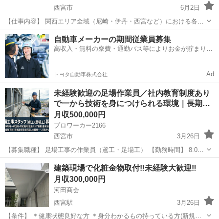
西宮市
6月2日
【仕事内容】 関西エリア全域（尼崎・伊丹・西宮など）における各現
場で、左官工事に従事していただきます。 壁や床の仕上げを通じて、
兵庫
西宮市
その他
未経験
自動車メーカーの期間従業員募集
建物の美観・耐久性を高める重要な仕事です。 ・モルタル・コンクリ
高収入・無料の寮費・通勤バス等によりお金が貯まりや
ートを用いた壁・床の仕...
すい環境
Ad
トヨタ自動車株式会社
未経験歓迎の足場作業員／社内教育制度あり
で一から技術を身につけられる環境｜長期…
月収500,000円
プロワーカー2166
西宮市
3月26日
【募集職種】 足場工事の作業員（鳶工・足場工） 【勤務時間】 8:00
～17:00 ※残業の場合あり ※現場により変動 【雇用形態】 正社員 ※
兵庫
西宮市
その他
未経験
建築現場で化粧金物取付‼️未経験大歓迎‼️
一人親方や協力会社の応募も歓迎 【仕事内容】 建...
月収300,000円
河田商会
西宮駅
3月26日
【条件】 ＊健康状態良好な方 ＊身分わかるもの持っている方(新規入