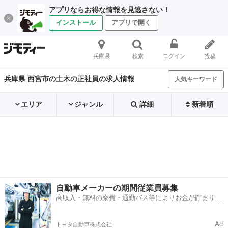
アプリならお得な情報を見逃さない！
インストール
アプリで開く
兵庫県
検索
ログイン
投稿
兵庫県 西宮市の土木の正社員の求人情報
人気キーワード
エリア
ジャンル
詳細
新着順
自動車メーカーの期間従業員募集
高収入・無料の寮費・通勤バス等によりお金が貯まりや
すい環境
Ad
トヨタ自動車株式会社