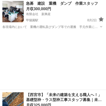
兵庫
西宮市
土木
業務
急募 建設 重機 ダンプ 作業スタッフ
械操作 などが主な仕事内容です。 日々、多数の応募が入っているため
月収300,000円
人員充足次...
有限会社 新興産
甲陽園駅
8月2日
各現場内において 重機の運転及びダンプ等での運搬 手元作業にな
ります 未経験でも大丈夫です 親切丁寧に指導いたします。 主な工
兵庫
西宮市
甲陽園駅
土木
重機
事は、建築基礎 外構 造成 道路 駐車場等 また、内装解体 建
物解体となります。 ★求人ご覧い...
【西宮市】「未来の建築を支える職人へ！」
基礎型枠・ラス型枠工事スタッフ募集｜未…
月収325,000円