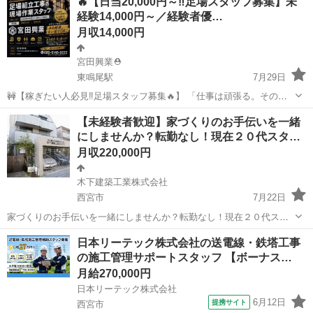
🔥【日当20,000円～‼️足場スタッフ募集】未
経験14,000円～／経験者優…
月収14,000円
宮田興業⛑️
東鳴尾駅
7月29日
🚧【稼ぎたい人必見‼️足場スタッフ募集🔥】 「仕事は頑張る。その分
しっかり稼ぎたい。」 そんな人を本気で募集しています！ 💰日当 ✅未
兵庫
西宮市
東鳴尾駅
鳶職
足場
【未経験者歓迎】家づくりのお手伝いを一緒
経験：14,000円～ ✅経験者：20,000円～ ※経験・能力に応じて優遇！
にしませんか？転勤なし！現在２０代スタ…
📍勤...
月収220,000円
木下建築工業株式会社
西宮市
7月22日
家づくりのお手伝いを一緒にしませんか？転勤なし！現在２０代スタ
ッフ数名在職中！ 【応募先企業名】木下建築工業株式会社 【雇用形
兵庫
西宮市
その他
日本リーテック株式会社の送電線・鉄塔工事
態】正社員 【職種】その他の建築・設備・土木・工事系 【応募資格】
の施工管理サポートスタッフ 【ボーナス…
・日本語ネイティブレベルの方...
月給270,000円
日本リーテック株式会社
6月12日
提携サイト
西宮市