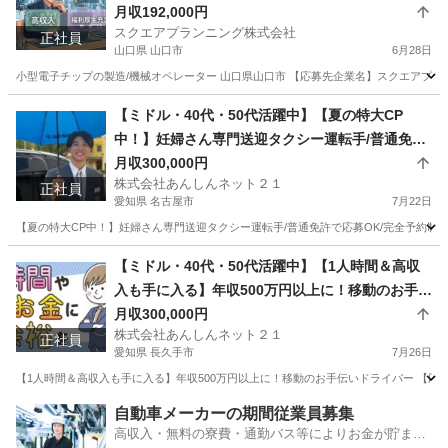
プの製造/機械オペレーター
月収192,000円
スクエアプランニング株式会社
正社員
山口県 山口市
6月28日
小型電子チップの製造/機械オペレーター 山口県山口市 【応募先企業名】スクエアプランニン
山口
山口市
その他
【ミドル・40代・50代活躍中】【夏の特大CP
中！】妊婦さん専門送迎タクシー運転手/普通免許
で応募OK/完全予約制/入社支援金あり/完全週休2
月収300,000円
株式会社あんしんネット２１
日制/配車アプリ導入済み/初年度年収528万円！ 愛
正社員
愛知県 名古屋市
7月22日
知県名古屋市瑞穂区(新瑞橋)ドライバー
【夏の特大CP中！】妊婦さん専門送迎タクシー運転手/普通免許で応募OK/完全予約制/入
愛知
名古屋市
ドライバー
タクシードライバー
【ミドル・40代・50代活躍中】【1人時間＆高収
入も手に入る】年収500万円以上に！移動のお手伝
いドライバー 愛知県長久手市(はなみずき通)ドラ
月収300,000円
株式会社あんしんネット２１
イバー
正社員
愛知県 長久手市
7月26日
【1人時間＆高収入も手に入る】年収500万円以上に！移動のお手伝いドライバー 【応募
愛知
長久手市
ドライバー
自動車メーカーの期間従業員募集
高収入・無料の寮費・通勤バス等によりお金が貯まり