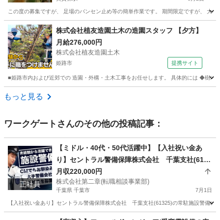
この度の募集ですが、 足場のバンセン止め等の簡単作業です。 期間限定ですが、 大量
兵庫
姫路市
英賀保駅
鳶職
鍛冶屋
株式会社植友造園土木の造園スタッフ 【夕方】
月給276,000円
株式会社植友造園土木
姫路市
提携サイト
■姫路市内および近郊での 造園・外構・土木工事をお任せします。 具体的には ◆樹木の剪
兵庫
姫路市
施工管理
もっと見る
ワークゲート
さんのその他の投稿記事：
【ミドル・40代・50代活躍中】【入社祝い金あ
り】セントラル警備保障株式会社 千葉支社(6132
5)の常駐施設警備の正社員 - 京成千葉駅 千葉県千
月収220,000円
株式会社第二章(転職相談事業部)
葉市中央区(京成千葉)常駐施設警備
正社員
千葉県 千葉市
7月1日
【入社祝い金あり】セントラル警備保障株式会社 千葉支社(61325)の常駐施設警備の正
千葉
千葉市
警備員
業務