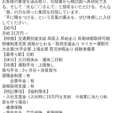
お客様の要望を汲み取り、仕様書から検討図へ具現化でき
る。そして「次も〇〇さんで」と指名をいただける。そんな
「個」の力を持った集団を目指しています。

「手に職をつける」という言葉の重みを、ぜひ体感しに入社
してください。

【給与】

月給 21万円 ～

【特徴】交通費別途支給 高収入 昇給あり 長期休暇取得可能 
研修制度充実 資格がとれる・取得支援あり マイカー通勤可 
大企業/大手企業 上場企業 育児休暇あり 経験者優遇

【最寄り駅】元町

【休日】土日祝休み　週休二日制

【待遇】通勤手当：上限無し

賞与手当：3ヶ月分＋決算賞与

退職金制度：有

　　企業年金：有

資格取得支援：有

【特記事項】【福利厚生】

・入社支度金（入社時に15万円を支給　※就業に当たり転
居を伴う場合）

・健康保険

・厚生年金、労災保険、雇用保険
