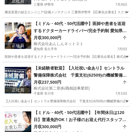
正社員
三重県 伊勢市
7月26日
搬送装置の組立エンジニア/設備メンテナンス 三重県伊勢市 【応募先企業名】スクエアプラ
三重
伊勢市
その他
業務
【ミドル・40代・50代活躍中】医師や患者を送迎
するドクターカードライバー/完全予約制 愛知県長
久手市(はなみずき通)ドライバー
月収300,000円
株式会社あんしんネット２１
正社員
愛知県 長久手市
7月5日
医師や患者を送迎するドクターカードライバー/完全予約制 【応募先企業名】株式会社あ
愛知
長久手市
ドライバー
病院
【未経験者歓迎】【入社祝い金あり】セントラル
警備保障株式会社 千葉支社(62509)の機械警備の
正社員 - 西船橋駅 千葉県市川市(西船橋)機械警備
月収237,500円
株式会社第二章(転職相談事業部)
正社員
千葉県 市川市
7月13日
【入社祝い金あり】セントラル警備保障株式会社 千葉支社(62509)の機械警備の正社員
千葉
市川市
警備員
未経験
【ミドル・40代・50代活躍中】【年間休日は120
日】普通免許OK！お子様のお迎え代行スタッフ
愛知県名古屋市中川区(尾頭橋)保育士
月収300,000円