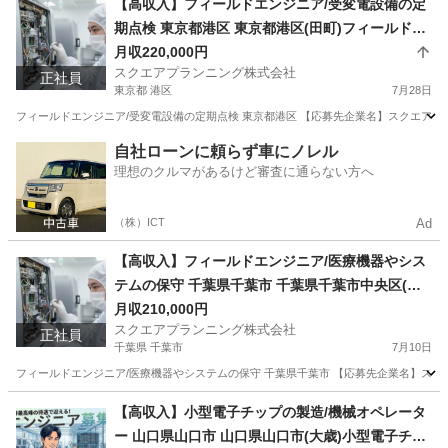
【高収入】フィールドエンジニア/受変電設備の定
期点検 東京都港区 東京都港区(田町)フィールドエ
ンジニア
月収220,000円
スクエアプランニング株式会社
正社員
東京都 港区
7月28日
フィールドエンジニア/受変電設備の定期点検 東京都港区 【応募先企業名】スクエアプラン
東京
港区
その他
業務
自社ローンに頼らず車にノレル
理想のクルマがあるけど審査に通らない方へ
（株）ICT
Ad
【高収入】フィールドエンジニア/医療機器やシス
テムの保守 千葉県千葉市 千葉県千葉市中央区(蘇
我)フィールドエンジニア
月収210,000円
スクエアプランニング株式会社
正社員
千葉県 千葉市
7月10日
フィールドエンジニア/医療機器やシステムの保守 千葉県千葉市 【応募先企業名】スクエア
千葉
千葉市
その他
業務
【高収入】小型電子チップの製造/機械オペレータ
ー 山口県山口市 山口県山口市(大歳)小型電子チッ