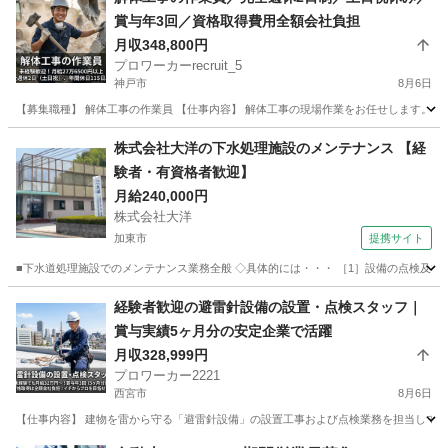
賞与年3回／資格取得費用全額会社負担
月収348,800円
プロワーカーrecruit_5
神戸市
8月6日
【募集職種】 解体工事の作業員 【仕事内容】 解体工事の現場作業をお任せします。 
兵庫
神戸市
その他
未経験
株式会社大洋の下水処理施設のメンテナンス 【経
験者・有資格者歓迎】
月給240,000円
株式会社大洋
加東市
提携サイト
■下水道処理施設でのメンテナンス業務全般 ◇具体的には・・・ ［1］設備の点検及び
兵庫
加東市
その他
経験者歓迎の避雷針設備の設置・点検スタッフ｜
賞与実績5ヶ月分の安定企業で活躍
月収328,999円
プロワーカー2221
西宮市
8月6日
【仕事内容】 建物を雷から守る「避雷針設備」の設置工事および点検業務を担当してい