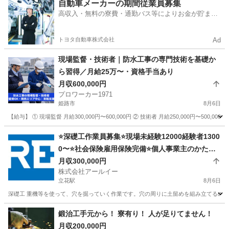
兵庫
西宮市
その他
未経験
自動車メーカーの期間従業員募集
高収入・無料の寮費・通勤バス等によりお金が貯まり
やすい環境
トヨタ自動車株式会社
Ad
現場監督・技術者｜防水工事の専門技術を基礎か
ら習得／月給25万〜・資格手当あり
月収600,000円
プロワーカー1971
姫路市
8月6日
【給与】 ① 現場監督 月給300,000円〜600,000円 ② 技術者 月給250,000円〜50
兵庫
姫路市
その他
防水工事
⭐️深礎工作業員募集⭐️現場未経験12000経験者1300
0〜⭐️社会保険雇用保険完備⭐️個人事業主のかた要
相談
月収300,000円
株式会社アールイー
立花駅
8月6日
深礎工 重機等を使って、穴を掘っていく作業です。穴の周りに土留めを組み立てるのがメイン
兵庫
尼崎市
立花駅
その他
鍛治工手元から！ 寮有り！ 人が足りてません！
月収200,000円