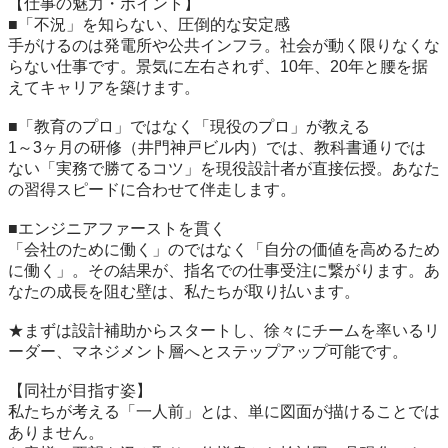
【仕事の魅力・ポイント】

■「不況」を知らない、圧倒的な安定感

手がけるのは発電所や公共インフラ。社会が動く限りなくな
らない仕事です。景気に左右されず、10年、20年と腰を据
えてキャリアを築けます。

■「教育のプロ」ではなく「現役のプロ」が教える

1～3ヶ月の研修（井門神戸ビル内）では、教科書通りでは
ない「実務で勝てるコツ」を現役設計者が直接伝授。あなた
の習得スピードに合わせて伴走します。

■エンジニアファーストを貫く

「会社のために働く」のではなく「自分の価値を高めるため
に働く」。その結果が、指名での仕事受注に繋がります。あ
なたの成長を阻む壁は、私たちが取り払います。

★まずは設計補助からスタートし、徐々にチームを率いるリ
ーダー、マネジメント層へとステップアップ可能です。

【同社が目指す姿】

私たちが考える「一人前」とは、単に図面が描けることでは
ありません。
