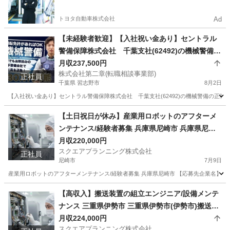
やすい環境
トヨタ自動車株式会社
Ad
【未経験者歓迎】【入社祝い金あり】セントラル
警備保障株式会社 千葉支社(62492)の機械警備の
正社員 - 京成津田沼駅 千葉県習志野市(京成津田
月収237,500円
株式会社第二章(転職相談事業部)
沼)機械警備
正社員
千葉県 習志野市
8月2日
【入社祝い金あり】セントラル警備保障株式会社 千葉支社(62492)の機械警備の正社員
千葉
習志野市
警備員
未経験
【土日祝日が休み】産業用ロボットのアフターメ
ンテナンス/経験者募集 兵庫県尼崎市 兵庫県尼崎
市(尼崎)産業用ロボットのアフターメンテナンス
月収220,000円
スクエアプランニング株式会社
正社員
尼崎市
7月9日
産業用ロボットのアフターメンテナンス/経験者募集 兵庫県尼崎市 【応募先企業名】スクエ
兵庫
尼崎市
その他
【高収入】搬送装置の組立エンジニア/設備メンテ
ナンス 三重県伊勢市 三重県伊勢市(伊勢市)搬送装
置の組立エンジニア
月収224,000円
スクエアプランニング株式会社