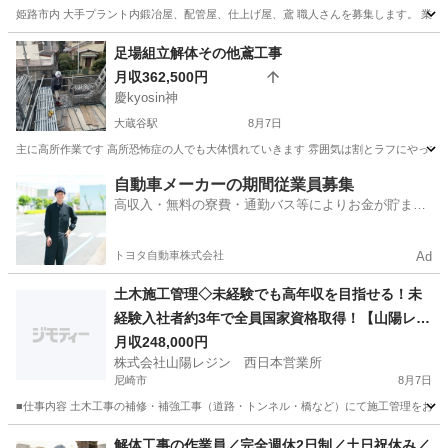
姫路市内 大手プラント内鍛冶屋、配管屋、仕上げ屋、鳶 職人さんを募集します。 業務内容
兵庫
姫路市
英賀保駅
鳶職
兵庫
姫路市
夢前川駅
足場組立解体その他鳶工事
月収362,500円
鳶職
鍛冶屋
慶kyosin神
大蔵谷駅
8月7日
主に高所作業です 高所恐怖症の人でも大体慣れていきます 雰囲気は割とラフにやっていま
兵庫
神戸市
大蔵谷駅
鳶職
未経験
自動車メーカーの期間従業員募集
高収入・無料の寮費・通勤バス等によりお金が貯まり
やすい環境
トヨタ自動車株式会社
Ad
土木施工管理◇未経験でも高年収を目指せる！未
経験入社者約3年で全員国家資格取得！【山陽レジ
ン】
月収248,000円
株式会社山陽レジン 西日本営業所
尼崎市
8月7日
■仕事内容 土木工事の補修・補強工事（道路・トンネル・橋など）にて施工管理をお任せ
兵庫
尼崎市
施工管理
未経験
解体工事の作業員／完全週休2日制／土日祝休み／