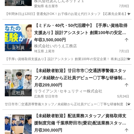
株式会社あんしんネット２１
正社員
愛知県 名古屋市
7月8日
【年間休日は120日】普通免許OK！お子様のお迎え代行スタッフ 【応募先企業名】株式
愛知
名古屋市
ドライバー
未経験
【ミドル・40代・50代活躍中】【手厚い資格取得
支援あり】設計アシスタント 創業100年の安定企
業！ 将来は設計職へ！ 埼玉県上尾市(北上尾)作業
年収3,500,000円
株式会社いのうえ工務店
員
正社員
埼玉県 上尾市
7月1日
【手厚い資格取得支援あり】設計アシスタント 創業100年の安定企業！ 将来は設計職へ！
埼玉
上尾市
工場
デザイナー
【未経験者歓迎】廿日市市〇交通誘導警備スタッ
フ／未経験から正社員デビュー〇丁寧な研修制度
広島県廿日市市廿日市市〇交通誘導警備スタッフ
月収209,000円
リライアンス･セキュリティー株式会社
／未経験から正社員デビュー〇丁寧な研修制度
正社員
広島県 廿日市市
5月24日
廿日市市〇交通誘導警備スタッフ／未経験から正社員デビュー〇丁寧な研修制度 【応募先
広島
廿日市市
警備員
未経験
【未経験者歓迎】配送業務スタッフ／資格取得支
援制度完備 千葉県野田市(愛宕)配送業務スタッフ
／資格取得支援制度完備
月収300,000円