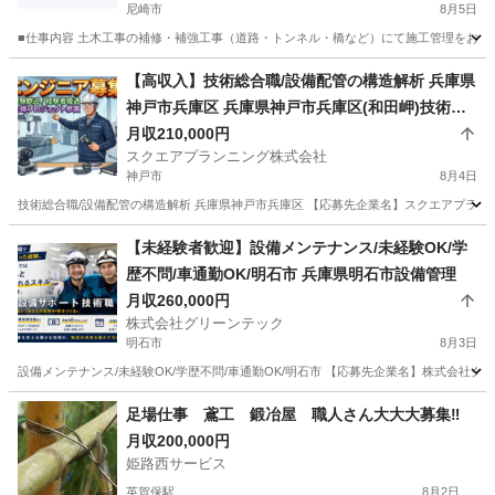
尼崎市
8月5日
■仕事内容 土木工事の補修・補強工事（道路・トンネル・橋など）にて施工管理をお任せ
兵庫
尼崎市
施工管理
未経験
【高収入】技術総合職/設備配管の構造解析 兵庫県
神戸市兵庫区 兵庫県神戸市兵庫区(和田岬)技術総
合職/設備配管の構造解析
月収210,000円
スクエアプランニング株式会社
神戸市
8月4日
技術総合職/設備配管の構造解析 兵庫県神戸市兵庫区 【応募先企業名】スクエアプランニン
兵庫
神戸市
測量
【未経験者歓迎】設備メンテナンス/未経験OK/学
歴不問/車通勤OK/明石市 兵庫県明石市設備管理
月収260,000円
株式会社グリーンテック
明石市
8月3日
設備メンテナンス/未経験OK/学歴不問/車通勤OK/明石市 【応募先企業名】株式会社グ
兵庫
明石市
その他
未経験
足場仕事 鳶工 鍛冶屋 職人さん大大大募集‼︎
月収200,000円
姫路西サービス
英賀保駅
8月2日