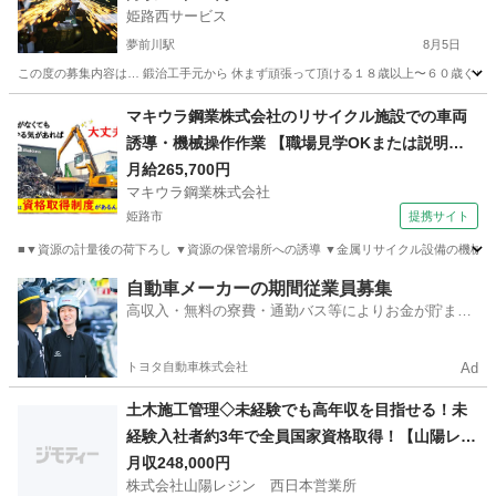
姫路西サービス
夢前川駅
8月5日
この度の募集内容は… 鍛治工手元から 休まず頑張って頂ける１８歳以上〜６０歳ぐらいまで
兵庫
姫路市
夢前川駅
その他
マキウラ鋼業株式会社のリサイクル施設での車両
誘導・機械操作作業 【職場見学OKまたは説明会
あり】
月給265,700円
マキウラ鋼業株式会社
姫路市
提携サイト
■▼資源の計量後の荷下ろし ▼資源の保管場所への誘導 ▼金属リサイクル設備の機械操作
兵庫
姫路市
その他
自動車メーカーの期間従業員募集
高収入・無料の寮費・通勤バス等によりお金が貯まり
やすい環境
トヨタ自動車株式会社
Ad
土木施工管理◇未経験でも高年収を目指せる！未
経験入社者約3年で全員国家資格取得！【山陽レジ
ン】
月収248,000円
株式会社山陽レジン 西日本営業所