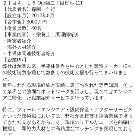
２丁目４－１５ Ore錦二丁目ビル 12F

【代表者名】森岡　伸行

【設立年月】2012年8月

【資本金】3000万円

【従業員数】40名

【事業内容】・栄養士、調理師紹介

・障害者紹介

・海外人材紹介

・半導体関連技術者紹介

【企業PR】

弊社は創業以来、半導体業界を中心とした製造メーカー様へ
の技術請負を通じて数多くの技術支援を行ってまいりまし
た。

長年にわたる現場経験と実績に裏打ちされた専門知識、そし
て業界との強固なネットワークを活かし、現在ではエンジニ
アに特化した職業紹介サービスを行っています。

特に、フィールドエンジニア・設備保全・アフターサービス
といった技術職においては、弊社が直接技術請負業務で培っ
てきた知見があるからこそ、現場のリアルなニーズを的確に
把握し、即戦力人材との高精度なマッチングを実現しており
ます。
