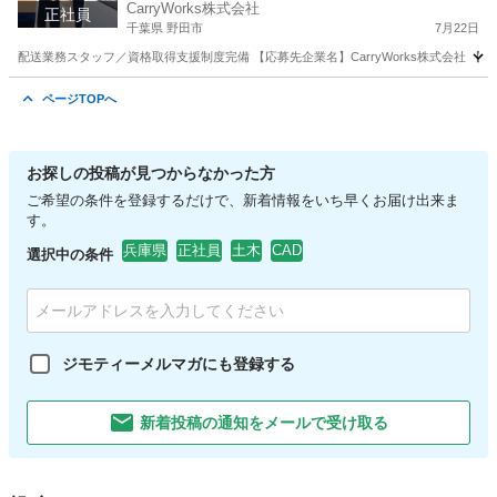
CarryWorks株式会社
正社員
千葉県 野田市
7月22日
配送業務スタッフ／資格取得支援制度完備 【応募先企業名】CarryWorks株式会社 【
千葉
野田市
工場
未経験
ページTOPへ
お探しの投稿が見つからなかった方
ご希望の条件を登録するだけで、新着情報をいち早くお届け出来ま
す。
兵庫県
正社員
土木
CAD
選択中の条件
ジモティーメルマガにも登録する
新着投稿の通知をメールで受け取る