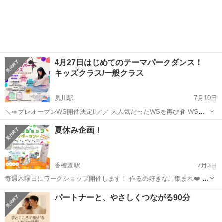
4月27日はじめてのテーマパークダンス！
キッズクラス/一般クラス
夙川駅
7月10日
＼📣プレオープンWS開催決定‼／／ 大人気だったWSを再び🩰 WS第6
弾🏰💫💫 ⭐️初めてのテーマパークダンス ⭐️7/27(日) 10:00～11:00 一般
兵庫
西宮市
夙川駅
ワークショップ
キッズ
夏休み企画！
クラス 11:30〜12:30 キッズクラス ⭐️参加費...
香櫨園駅
7月3日
毎週木曜日にワークショップ開催します！ 作るの好きなこ集まれ❤️ 暑
い夏、大人も子供も楽しみましょう😊 要予約✨✨ ラインアカウントよ
兵庫
西宮市
香櫨園駅
ワークショップ
パートナーと、やさしくつながる90分
り申し込みをお願いします🙇