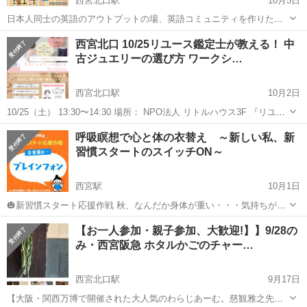
西宮北口駅
10月5日
日本人同士の英語のアウトプットの場、英語コミュニティを作りたい
と思います♪ ※開催日は未定！ジモティーの仕様上設定しています！
兵庫
西宮市
西宮北口駅
ワークショップ
コミュニティ
西宮北口 10/25リユース鑑定士が教える！ 中
<コンセプト> 日本語を混ぜてもOKだし、日本語で言ってもOK！ 気
古ジュエリーの選び方 ワークシ…
軽にお友だちを作りに行く...
西宮北口駅
10月2日
10/25（土） 13:30〜14:30 場所： NPO法人 リトルハウス3F 『リユー
ス鑑定士が教える！ 中古ジュエリーの選び方』 参加費1,500円 フリマ
兵庫
西宮市
西宮北口駅
ワークショップ
鑑定士
呼吸瞑想で心と体の衣替え ～新しい私、新
アプリやリユースショップで 安全に賢く...
習慣スタートのスイッチON～
西宮駅
10月1日
🎃新習慣スタート応援作戦 秋、なんだか身体が重い・・・気持ちがス
ッキリしない・・・ それ、季節の変わり目のサインかも🔦 そんな時こ
兵庫
西宮市
西宮駅
ワークショップ
【お一人参加・親子参加、大歓迎!】】9/28の
そ、新しい自分に出会うチャンス❣ 深い呼吸で、自分だけに集中する
み・西宮阪急 ホタルかごのチャー…
イルチブレインヨガ
時間を持ち...
西宮北口駅
9月17日
【大阪・関西万博で開催された大人気のわらじあーむ。慈観雅之先生