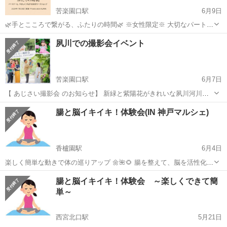
苦楽園口駅
6月9日
🌿手とこころで繋がる、ふたりの時間🌿 ※女性限定※ 大切なパートナ
ーとだからこそ—— 言葉にしきれない想いがある。 近くにいるのに、
兵庫
西宮市
苦楽園口駅
ワークショップ
ハーブティー
夙川での撮影会イベント
ちょっと遠く感じるときもある。 そんな日常に、そっとやさしくふれ
るだけで...
苦楽園口駅
6月7日
【 あじさい撮影会 のお知らせ】 新緑と紫陽花がきれいな夙川河川敷
で、 お子さまの「今」を残しませんか？ 撮影は、元教員のフォトグ
兵庫
西宮市
苦楽園口駅
ワークショップ
河川敷
腸と脳イキイキ！体験会(IN 神戸マルシェ)
ラファーが担当します。 お子さんのペースに合わせて、 自然な表情
をやさしく引き出します。 人...
香櫨園駅
6月4日
楽しく簡単な動きで体の巡りアップ 🌼🌺🌻 腸を整えて、脳を活性化
し、季節の変わり目を元気に楽しく過ごしましょう♪ むずかしいポー
兵庫
西宮市
香櫨園駅
ワークショップ
体験会
腸と脳イキイキ！体験会 ～楽しくできて簡
ズはありません。お気軽にご参加ください♪ こんな方におススメ ＊運
単～
動不足 ＊首、肩...
西宮北口駅
5月21日