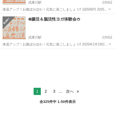
武庫川駅
2月6日
体温アップ！お腹ぽかぽか！元気に過ごしましょう‼️ 1回500円 2025年
3月5日(水) 14:15〜15:15 要予約 ハッピーブレインクラブ西宮 0798-26-
兵庫
西宮市
武庫川駅
ワークショップ
体験会
❄️腸活＆脳活性ヨガ体験会⛄
9580 #腸活 #脳活 ...
武庫川駅
2月6日
体温アップ！お腹ぽかぽか！元気に過ごしましょう‼️ 2025年2月19日
(水) 14:15〜15:15 1回500円 要予約 ハッピーブレインクラブ西宮 0798-
兵庫
西宮市
武庫川駅
ワークショップ
体験会
26-9580 #腸活 #脳活...
1
2
3
...
次へ
全325件中 1-50件表示