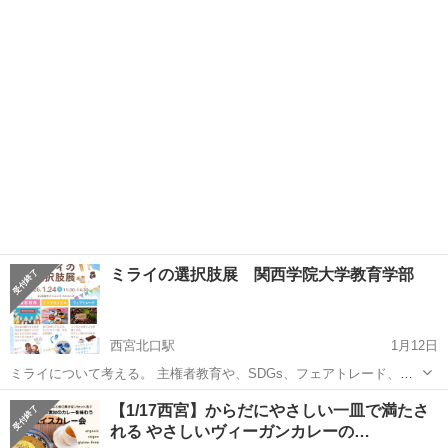
森市にて ホイップデコのワークショップと ハンドメイドの販売をさせ
兵庫
西宮市
鳴尾・武庫川女子大前駅
ワークショップ
ていただくことに なりました。 ３歳〜小学生向けにはなっていますが
雨天決行
大人のか...
ミライの選択肢展 関西学院大学教育学部
西宮北口駅
1月12日
ミライについて考える。 主権者教育や、SDGs、フェアトレード、ア
ップサイクルなど学校の授業では教わらないことを私たちと一緒に考
兵庫
西宮市
西宮北口駅
ワークショップ
【1/17西宮】からだにやさしい一皿で満たさ
えてみませんか？ お子様でも楽しめる体験ベースでのワークショップ
れる やさしいヴィーガンカレーの…
アップサイクル
です！ また、関西学院大学教育学...