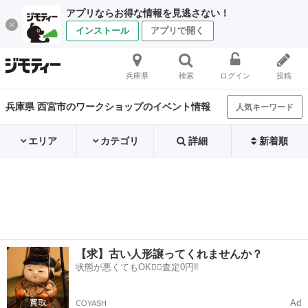
アプリならお得な情報を見逃さない！
インストール
アプリで開く
兵庫県
検索
ログイン
投稿
兵庫県 西宮市のワークショップのイベント情報
人気キーワード
エリア
カテゴリ
詳細
新着順
【求】古い人形譲ってくれませんか？
状態が悪くてもOK🙆‍♀️査定0円‼️
Ad
COYASH