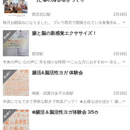
西宮北口駅
2月19日
毎月お馴染みになりました。 プレラ西宮で開催されている食養生&樂
行ワークショップ😊🍴 ２月は味噌づくり&樂行（らくぎょう）で、腸
兵庫
西宮市
西宮北口駅
ワークショップ
海苔巻き
腸と脳の新感覚エクササイズ！
内環境と気の流れを整えました✨️ これからは春🌸、陽の気にエネルギ
ーチェンジして 体の外に向...
西宮駅
2月19日
🌸体の声に 心の声に 耳を傾ける時間 〜こんな方におすすめ〜 冷えや
すい 運動不足 柔軟性アップ 感情コントロール 潜在能力開発 ◇クラス
兵庫
西宮市
西宮駅
ワークショップ
腸活&脳活性ヨガ 体験会
体験２回 1,000円 2月20日(金)〜23日(日)の間...
鳴尾・武庫川女子大前駅
2月19日
🌸誰にでもできて簡単な動きで体温アップ！ 🔥お腹もぽかぽか！ 腸を
整えて、脳を活性化して寒い冬を元気に過ごしましょう！！ ◇内容
兵庫
西宮市
鳴尾・武庫川女子大前駅
ワークショップ
❄️腸活＆脳活性ヨガ体験会 3/5⛄
体操 呼吸法 リラックス瞑想 ◇日時・場所 2月19日㈬、14:1...
活性