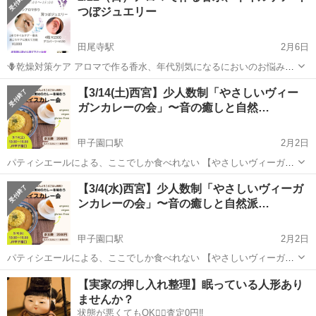
つぼジュエリー
田尾寺駅
2月6日
🪻乾燥対策ケア アロマで作る香水、年代別気になるにおいのお悩み
に、まだまだ欠かせない保湿ケアに、持ち運び楽♬ お肌を優しく守る
兵庫
西宮市
田尾寺駅
ワークショップ
【3/14(土)西宮】少人数制「やさしいヴィー
香りも楽しめるオリジナルロールオンアロマを手作りします！ 💎耳ツ
ガンカレーの会」〜音の癒しと自然…
ボジュエリー 耳には全身とつなが...
甲子園口駅
2月2日
パティシエールによる、ここでしか食べれない 【やさしいヴィーガン
カレーの会】 〜 音の癒しも添えて〜 ほっと一息、からだも心もよろ
兵庫
西宮市
甲子園口駅
ワークショップ
ヴィーガン
【3/4(水)西宮】少人数制「やさしいヴィーガ
こぶごはん時間を。 オーガニック・ヴィーガン・グルテンフリーにこ
ンカレーの会」〜音の癒しと自然派…
だ...
甲子園口駅
2月2日
パティシエールによる、ここでしか食べれない 【やさしいヴィーガン
カレーの会】 〜 音の癒しも添えて〜 ほっと一息、からだも心もよろ
兵庫
西宮市
甲子園口駅
ワークショップ
ヴィーガン
【実家の押し入れ整理】眠っている人形あり
こぶごはん時間を。 オーガニック・ヴィーガン・グルテンフリーにこ
ませんか？
だ...
状態が悪くてもOK🙆‍♀️査定0円‼️