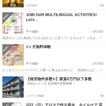
Ad
COYASH
JOIN OUR MULTILINGUAL ACTIVITIES!
Let’s…
甲子園駅
4月19日
英語をたくさん勉強したのに話せないと思っていませんか？ これは、
インプットとアウトプットが圧倒的に足りないことが、大きな原因の
兵庫
西宮市
甲子園駅
ワークショップ
講演会
1ヶ月無料体験
一つです。 海外留学や海外赴任で外国語が話せるようになるのは、話
さざるを得ない環境に身を置くからで...
甲子園駅
2月28日
ヒッポファミリークラブって聞いた事はあるれけど、 具体的にはどん
な事をしているのかな？ 興味はあるけど、自分に合うのかな？ と、感
兵庫
西宮市
甲子園駅
ワークショップ
【格安物件多数✨】家賃4万円以下多数
じているあなたにピッタリ！ 目からウロコの体験をしてみませんか？
【保証人ナシ】賃貸物件多数掲載！
ヒッポファミリークラブ
Ad
ニフティ不動産
2/22（日）アロマで作る香水、ネイルケア 耳