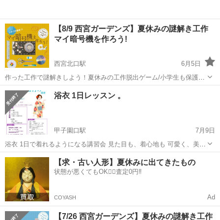
【8/9 西宮ガーデンズ】夏休みの謎解き工作
マイ暗号機を作ろう!
西宮北口駅
6月5日
作った工作で謎解きしよう！夏休みの工作脱出ゲーム/小学生も保護者
も楽しめます NHK文化センター西宮ガーデンズ教室 2026年8月9日
兵庫
西宮市
西宮北口駅
ワークショップ
浴衣 1日レッスン 。
(日) 13:30-15:30 阪急神戸線「西宮北口」駅下車 東改札口からデッ
キで...
甲子園口駅
7月9日
浴衣 1日で着れるようになる講習会 見た目も、着心地も 可愛く、美し
く 帯結びも、自分で結びます 直し方も教えます。 てんこ盛り レッス
兵庫
西宮市
甲子園口駅
ワークショップ
浴衣
【求・古い人形】夏休みに出てきたもの
ンです。
状態が悪くてもOK🙆‍♀️査定0円‼️
Ad
COYASH
【7/26 西宮ガーデンズ】夏休みの謎解き工作