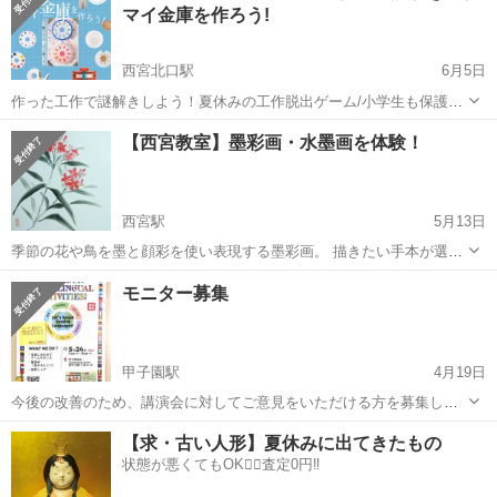
マイ金庫を作ろう!
西宮北口駅
6月5日
作った工作で謎解きしよう！夏休みの工作脱出ゲーム/小学生も保護者
も楽しめます NHK文化センター西宮ガーデンズ教室 2026年7月26日
兵庫
西宮市
西宮北口駅
ワークショップ
謎解き
【西宮教室】墨彩画・水墨画を体験！
(日) 13:30-15:30 阪急神戸線「西宮北口」駅下車 東改札口からデッ
キ...
西宮駅
5月13日
季節の花や鳥を墨と顔彩を使い表現する墨彩画。 描きたい手本が選べ
る自由な教室で毎回１つ作品を仕上げます。 「絵を描くのは学生以
兵庫
西宮市
西宮駅
ワークショップ
鳥獣戯画
モニター募集
来」という方も沢山いらっしゃいます。上手く描くコツを丁寧にお伝
え致します。 最初は筆遊び...
甲子園駅
4月19日
今後の改善のため、講演会に対してご意見をいただける方を募集しま
す（先着5名）。講演会終了後、約10分程度のアンケートにご回答いた
兵庫
西宮市
甲子園駅
ワークショップ
【求・古い人形】夏休みに出てきたもの
だきます。（無記名）全プログラムへの参加とアンケート回答を条件
状態が悪くてもOK🙆‍♀️査定0円‼️
ヒッポファミリークラブ
にAmazonギフト券1000円分...