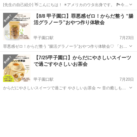
[先生の自己紹介] 👋こんにちは！ ✴️アメリカのウタ出身です。 🏞今は
ボランティアで米子に住んでいます。 ✴️20才です。 [何で無料] ✴️今私
兵庫
西宮市
甲東園駅
ワークショップ
無料
【8/8 甲子園口】罪悪感ゼロ！からだ整う “腸
たちは末日聖徒イエスキリスト教会の宣教師としてボランティアをし
活グラノーラ”おやつ作り体験会
ています。 ...
甲子園口駅
7月23日
罪悪感ゼロ！からだ整う “腸活グラノーラ”おやつ作り体験会♡ 「おや
つは体に悪いもの」——そんなイメージ、まだありますか？ 実は、お
兵庫
西宮市
甲子園口駅
ワークショップ
ヴィーガン
【7/25甲子園口】からだにやさしいスイーツ
やつの時間こそ、体にいい栄養をチャージするチャンスなんです。 今
で過ごすやさしいお茶会
回つ...
甲子園口駅
7月20日
からだにやさしいスイーツで過ごす やさしいお茶会 〜 音の癒しも添
えて 〜 ホッと一息、自分にやさしいご褒美時間を。 オーガニック・
兵庫
西宮市
甲子園口駅
ワークショップ
音叉
ヴィーガン・グルテンフリーのスイーツとお茶を楽しみながら、心と
体をゆるめる「...