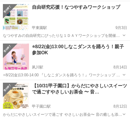
の ほたるかごのワークショップがさらにバージョンアップして 西宮阪
兵庫
西宮市
西宮北口駅
ワークショップ
ホタル
自由研究応援！なつやすみワークショップ
急に登場!!】 職人が稲わらを一本一本ていねいに編み、制作した小さ
な“光のカゴ...
甲東園駅
9月3日
なつやすみの自由研究にぴったりな１ＤＡＹワークショップを開催。
講師の先生が楽しく丁寧な指導があるので、初めての方も大丈夫！ ４
兵庫
西宮市
甲東園駅
ワークショップ
⭐️8/22(金)13:00しなこダンスを踊ろう！親子
つの講座からお好みのものを選んで、かわいく役立つ作品を仕上げま
参加OK
しょう♪ 【開講ＷＳ】 ...
夙川駅
8月14日
⭐️8/22(金)13:00-14:00 『しなこダンスを踊ろう！』ワークショップ 場
所 Mii Studio 兵庫県西宮市相生町８−２５ イーズハイツ夙川 106
兵庫
西宮市
夙川駅
ワークショップ
スタジオ
【10/31甲子園口】からだにやさしいスイーツ
号室 ✩夙川駅 北口改札より徒歩4分 参加費100...
で過ごすやさしいお茶会 〜 音…
甲子園口駅
8月12日
からだにやさしいスイーツで過ごす やさしいお茶会〜 音の癒しも添え
て 〜 ホッと一息、自分にやさしいご褒美時間を。 オーガニック・ヴ
兵庫
西宮市
甲子園口駅
ワークショップ
音叉
ィーガン・グルテンフリーのスイーツとお茶を楽しみながら、心と体