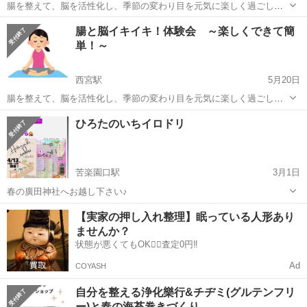
腸を整えて、脳を活性化し、季節の変わり目を元気に楽しく過ごしま
しょう♪ 腰痛の方、肩こりの方、関節や身体の硬い方など、、、。い
兵庫
西宮市
西宮北口駅
ワークショップ
体験会
腸と脳イキイキ！体験会 ～楽しくできて簡
らっしゃった方を見ながらじっくり体操や呼吸をさせていただきま
単！～
す。 短い時間ですが、変化が体...
西宮駅
5月20日
腸を整えて、脳を活性化し、季節の変わり目を元気に楽しく過ごしま
しょう♪ 腰痛の方、肩こりの方、関節や身体の硬い方など、、、。い
兵庫
西宮市
西宮駅
ワークショップ
体験会
ひろたのいちイロドリ
らっしゃった方を見ながらじっくり体操や呼吸をさせていただきま
す。 短い時間ですが、変化が体...
苦楽園口駅
3月1日
春の廣田神社へお越し下さい♪
兵庫
西宮市
苦楽園口駅
ワークショップ
【実家の押し入れ整理】眠っている人形あり
ませんか？
状態が悪くてもOK🙆‍♀️査定0円‼️
Ad
COYASH
自分を整える浄化樂行&チヂミ(グルテンフリ
ー)と春の海苔巻きづくり