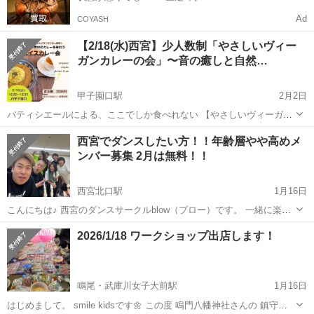
Ad
COYASH
【2/18(水)西宮】少人数制「やさしいヴィー
ガンカレーの会」〜音の癒しと自然…
甲子園口駅
2月2日
パティシエールによる、ここでしか食べれない 【やさしいヴィーガン
カレーの会】 〜 音の癒しも添えて〜 ほっと一息、からだも心もよろ
兵庫
西宮市
甲子園口駅
ワークショップ
ヴィーガン
西宮でダンスしたい方！！年齢層やや高めメ
こぶごはん時間を。 オーガニック・ヴィーガン・グルテンフリー...
ンバー募集 2月は無料！！
西宮北口駅
1月16日
こんにちは♪ 西宮のダンスサークルblow（ブロー）です。 一緒に楽し
くレッスンするメンバー募集中です。（男性の方でも大丈夫です）
兵庫
西宮市
西宮北口駅
ワークショップ
脳トレ
2026/1/18 ワークショップ出店します！
【2月限定、無料イベント開催】 １ 行 事 名 blow ダンス
体...
鳴尾・武庫川女子大前駅
1月16日
はじめまして。 smile kidsです🌼 この度 鳴門八幡神社さんの 鎮守の