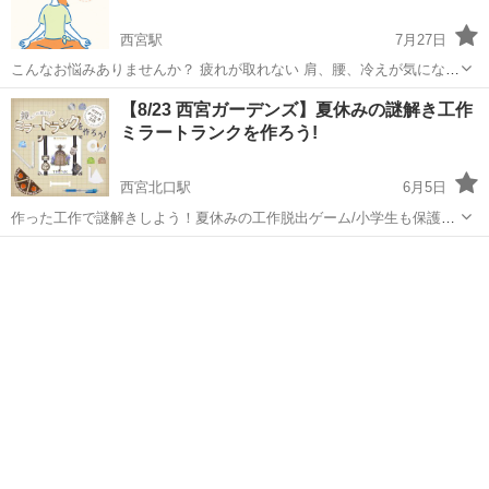
西宮駅
7月27日
こんなお悩みありませんか？ 疲れが取れない 肩、腰、冷えが気になる
ストレスを減らしたい 心も体もスッキリしたい 自分の時間を持ちたい
兵庫
西宮市
西宮駅
ワークショップ
体験会
【8/23 西宮ガーデンズ】夏休みの謎解き工作
原因不明の不調 毎週水曜日 ①10:00～11:00 ②14:...
ミラートランクを作ろう!
西宮北口駅
6月5日
作った工作で謎解きしよう！夏休みの工作脱出ゲーム/小学生も保護者
も楽しめます NHK文化センター西宮ガーデンズ教室 2026年8月23日
兵庫
西宮市
西宮北口駅
ワークショップ
謎解き
(日) 13:30-15:30 阪急神戸線「西宮北口」駅下車 東改札口からデッ
キ...