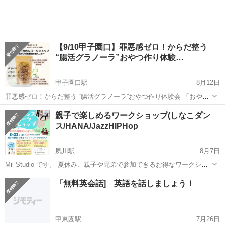
をゆるめる「やさしい...
【9/10甲子園口】罪悪感ゼロ！からだ整う
“腸活グラノーラ”おやつ作り体験…
甲子園口駅
8月12日
罪悪感ゼロ！からだ整う “腸活グラノーラ”おやつ作り体験会 「おやつ
は体に悪いもの」——そんなイメージ、まだありますか？ 実は、おや
兵庫
西宮市
甲子園口駅
ワークショップ
ヴィーガン
親子で楽しめるワークショップ(しなこダン
つの時間こそ、 体にいい栄養をチャージするチャンスなんです。 今
ス/HANA/JazzHIPHop
回...
夙川駅
8月7日
Mii Studio です。 夏休み、親子や兄弟で参加できるお得なワークショ
ップ！ しなこダンスやHanaも踊れちゃうワークショップを開催しま
兵庫
西宮市
夙川駅
ワークショップ
HANA
「無料英会話] 英語を話しましょう！
す。ぜひご参加ください。 〜案内〜 夏休みダンスワークショップ開催
決定🌞 . ...
甲東園駅
7月26日