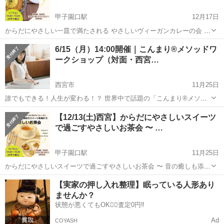
甲子園口駅
12月17日
からだにやさしい一皿で満たされる やさしいヴィーガンカレーの会 〜
音の癒しも添えて〜 ほっと一息、からだも心もよろこぶごはん時間
兵庫
西宮市
甲子園口駅
ワークショップ
ヴィーガン
6/15（月）14:00開催｜こんまり®メソッドワ
を。 オーガニック・ヴィーガン・グルテンフリーにこ...
ークショップ（対面・西宮…
西宮市
11月25日
誰でもできる！人生が変わる！？ 世界中で話題の「こんまり®️メソッ
ド」を体験できるワークショップです。 ＝＝＝＝＝＝＝＝＝＝＝＝＝
兵庫
西宮市
ワークショップ
会場
【12/13(土)西宮】からだにやさしいスイーツ
＝＝＝ ▶こんまり流片づけの特徴は、「片づけた後も、リバウンドし
で過ごすやさしいお茶会 〜 …
ないこと」で...
甲子園口駅
11月25日
からだにやさしいスイーツで過ごすやさしいお茶会 〜 音の癒しも添え
て 〜 ホッと一息、自分にやさしいご褒美時間を。 オーガニック・ヴ
兵庫
西宮市
甲子園口駅
ワークショップ
音叉
【実家の押し入れ整理】眠っている人形あり
ィーガン・グルテンフリーのスイーツとお茶を楽しみながら、心と体
ませんか？
をゆるめる「やさ...
状態が悪くてもOK🙆‍♀️査定0円‼️
Ad
COYASH