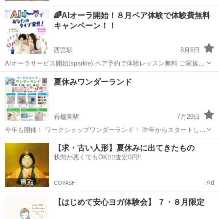
🌈AIオーラ開始！８月ペア体験で体験費無料
キャンペーン！！
西宮駅
8月6日
AIオーラサービス開始(sparkle) ペア予約で体験レッスン無料 ご家族や
お友だちと一緒に 楽しく体験しませんか？ 今月は、ペアで体験レッス
兵庫
西宮市
西宮駅
ワークショップ
オーラ
夏休みワンダーランド
ンを ご予約いただくと、お２人とも 体験レッスン無料(h...
香櫨園駅
7月29日
今年も開催！ ワークショップワンダーランド！ 昨年からスタートした
企画です。 ワークショップ好きな2人がGRガレージさんの 静かな空間
兵庫
西宮市
香櫨園駅
ワークショップ
パフェ
【求・古い人形】夏休みに出てきたもの
を使わせていただき、 みんなでものづくり。 帰る時にはかわいいのが
状態が悪くてもOK🙆‍♀️査定0円‼️
出来上がります！ ...
Ad
COYASH
【はじめて安心ヨガ体験会】 ７・８月限定