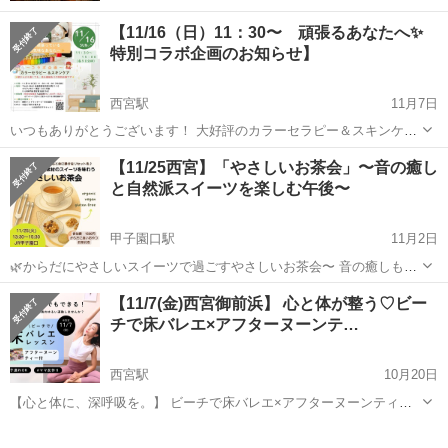
【11/16（日）11：30〜 頑張るあなたへ✨
特別コラボ企画のお知らせ】
西宮駅
11月7日
いつもありがとうございます！ 大好評のカラーセラピー＆スキンケア
のコラボ企画、第4弾の開催が決定しました！ 今回は特別に、駅から
兵庫
西宮市
西宮駅
ワークショップ
カラーセラピー
【11/25西宮】「やさしいお茶会」〜音の癒し
少し離れた「隠れ家のようなお部屋」で開催します。 その分、価格も
と自然派スイーツを楽しむ午後〜
お求めやすく設定いたしまし...
甲子園口駅
11月2日
🌿からだにやさしいスイーツで過ごすやさしいお茶会〜 音の癒しも添
えて 〜 ホッと一息、自分にやさしいご褒美時間を。 オーガニック・
兵庫
西宮市
甲子園口駅
ワークショップ
音叉
【11/7(金)西宮御前浜】 心と体が整う♡ビー
ヴィーガン・グルテンフリーのスイーツとお茶を楽しみながら、心と
チで床バレエ×アフターヌーンテ…
体をゆるめる「やさし...
西宮駅
10月20日
【心と体に、深呼吸を。】 ビーチで床バレエ×アフターヌーンティー
at 御前浜公園（西宮） 〜「私らしさ」を取り戻す、やさしい時間〜
兵庫
西宮市
西宮駅
ワークショップ
御前浜
あなたは今、自分の人生を生きられていますか？ 毎日を忙し...