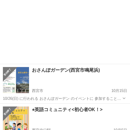
おさんぽガーデン(西宮市鳴尾浜)
西宮市
10月15日
10/26(日) に行われる おさんぽガーデン のイベントに 参加することに
なりました ❀.(*´▽`*)❀. 「親子の想いを届ける会」と 「兵庫ライトブ
兵庫
西宮市
ワークショップ
思いやり
⭐︎英語コミュニティ<初心者OK！>
ルー警ら隊」との コラボ参加です つながる思いやり ― 親子...