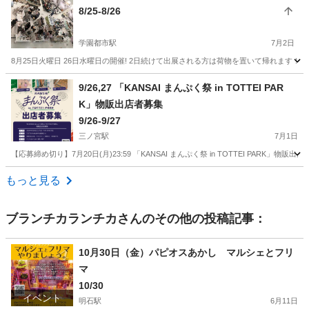
8/25-8/26
学園都市駅
7月2日
8月25日火曜日 26日水曜日の開催! 2日続けて出展される方は荷物を置いて帰れます！ 開
兵庫
神戸市
学園都市駅
フリーマーケット
9/26,27 「KANSAI まんぷく祭 in TOTTEI PAR
K」物販出店者募集
ブルメール舞多聞
9/26-9/27
三ノ宮駅
7月1日
【応募締め切り】7月20日(月)23:59 「KANSAI まんぷく祭 in TOTTEI PARK」物販出店
兵庫
神戸市
三ノ宮駅
フリーマーケット
物販
もっと見る
ブランチカランチカ
さんのその他の投稿記事：
10月30日（金）パピオスあかし マルシェとフリ
マ
10/30
イベント
明石駅
6月11日