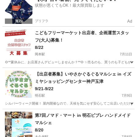
状態が悪くてもOK！最大限買取します
プリフラ
Ad
こどもフリーマーケット出店者、企画運営スタッ
フ(大人)募集！
8/22
岡本駅
7月11日
🌻**夏休みに、お店屋さんデビューしませんか？**🌻 ✨売るのも、買うのも子どもが
兵庫
神戸市
岡本駅
フリーマーケット
子ども
【出店者募集】いやさかぐるぐるマルシェ in イズ
ミヤショッピングセンター神戸玉津
9/21-9/22
明石駅
7月9日
シルバーウィーク開催！ 屋内開催なので、天候を気にせず安心してご出店いただけます。 【開催日
兵庫
神戸市
明石駅
フリーマーケット
玉津
第7回ノマド・マート in 明石ビブレ ハンドメイド
マルシェ
8/20
大久保駅
7月6日