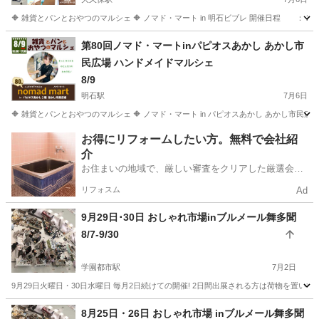
🔶 雑貨とパンとおやつのマルシェ 🔶 ノマド・マート in 明石ビブレ 開催日程 ： 2026
兵庫
明石市
大久保駅
フリーマーケット
会場
第80回ノマド・マートinパピオスあかし あかし市
民広場 ハンドメイドマルシェ
8/9
明石駅
7月6日
🔶 雑貨とパンとおやつのマルシェ 🔶 ノマド・マート in パピオスあかし あかし市民広場 開
兵庫
明石市
明石駅
フリーマーケット
会場
お得にリフォームしたい方。無料で会社紹
介
お住まいの地域で、厳しい審査をクリアした厳選会社
を知ってる？
リフォスム
Ad
9月29日･30日 おしゃれ市場inブルメール舞多聞
8/7-9/30
学園都市駅
7月2日
9月29日火曜日・30日水曜日 毎月2日続けての開催! 2日間出展される方は荷物を置いて
兵庫
神戸市
学園都市駅
フリーマーケット
しまむら
8月25日・26日 おしゃれ市場 inブルメール舞多聞