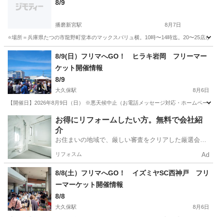
8/9
播磨新宮駅
8月7日
⭐場所＝兵庫県たつの市龍野町堂本のマックスバリュ横。10時〜14時迄。20〜25店
兵庫
たつの市
播磨新宮駅
フリーマーケット
フリマ
8/9(日）フリマへGO！ ヒラキ岩岡 フリーマー
ケット開催情報
8/9
大久保駅
8月6日
【開催日】2026年8月9日（日） ※悪天候中止（お電話メッセージ対応・ホームページにて
兵庫
神戸市
大久保駅
フリーマーケット
ブース
お得にリフォームしたい方。無料で会社紹
介
お住まいの地域で、厳しい審査をクリアした厳選会社
を知ってる？
リフォスム
Ad
8/8(土）フリマへGO！ イズミヤSC西神戸 フリ
ーマーケット開催情報
8/8
大久保駅
8月6日