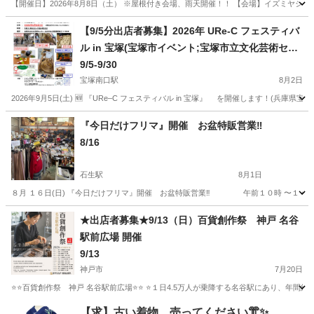
【開催日】2026年8月8日（土） ※屋根付き会場、雨天開催！！ 【会場】イズミヤショッ
兵庫
神戸市
大久保駅
フリーマーケット
イズミヤ
【9/5分出店者募集】2026年 URe-C フェスティバ
ル in 宝塚(宝塚市イベント;宝塚市立文化芸術セン
ター)
9/5-9/30
宝塚南口駅
8月2日
2026年9月5日(土) 🆕 『URe–C フェスティバル in 宝塚』 を開催します！
兵庫
宝塚市
宝塚南口駅
フリーマーケット
アップサイクル
『今日だけフリマ』開催 お盆特販営業‼️
8/16
石生駅
8月1日
８月 １６日(日) 『今日だけフリマ』開催 お盆特販営業‼️ 午前１０時 〜１
兵庫
丹波市
石生駅
フリーマーケット
セール
★出店者募集★9/13（日）百貨創作祭 神戸 名谷
駅前広場 開催
9/13
神戸市
7月20日
⭐️⭐️百貨創作祭 神戸 名谷駅前広場⭐️⭐️ ⭐️１日4.5万人が乗降する名谷駅にあり、年
兵庫
神戸市
フリーマーケット
キッチンカー
【求】古い着物、売ってください👘✨