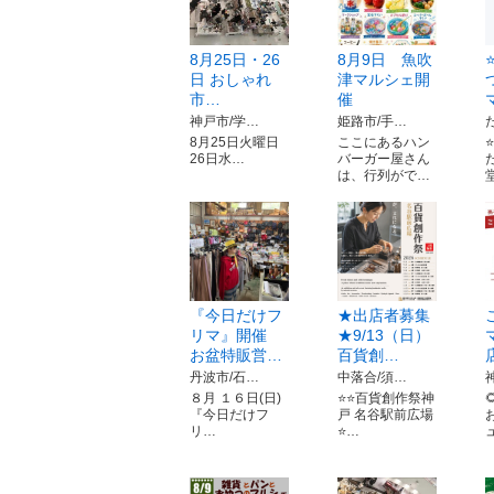
8月25日・26
8月9日 魚吹
日 おしゃれ
津マルシェ開
市…
催
神戸市/学…
姫路市/手…
8月25日火曜日
ここにあるハン
26日水…
バーガー屋さん
は、行列がで…
『今日だけフ
★出店者募集
リマ』開催
★9/13（日）
お盆特販営…
百貨創…
丹波市/石…
中落合/須…
８月 １６日(日)
⭐️⭐️百貨創作祭神
『今日だけフ
戸 名谷駅前広場
リ…
⭐️…