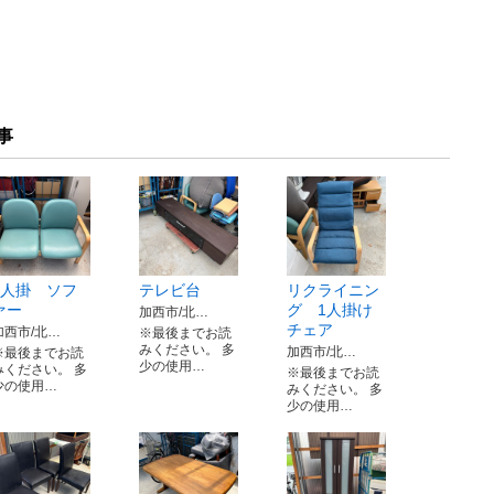
事
2人掛 ソフ
テレビ台
リクライニン
ァー
グ 1人掛け
加西市/北…
チェア
加西市/北…
※最後までお読
みください。 多
加西市/北…
※最後までお読
少の使用…
みください。 多
※最後までお読
少の使用…
みください。 多
少の使用…