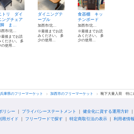
ニトリ ダイ
ダイニングテ
食器棚 キッ
ニングチェア
ーブル
チンボード
4脚 ま…
加西市/北…
加西市/北…
加西市/北…
※最後までお読
※最後までお読
みください。 多
みください。 多
※最後までお読
少の使用…
少の使用…
みください。 多
少の使用…
兵庫県のフリーマーケット
加西市のフリーマーケット
靴下大量入荷 特に
ポリシー
プライバシーステートメント
健全化に資する運用方針
利用ガイド
フリーワードで探す
特定商取引法の表示
利用者情