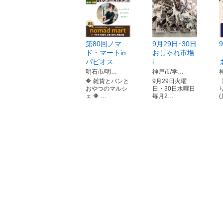
第80回ノマ
9月29日･30日
9
ド・マートin
おしゃれ市場
パピオス…
i…
明石市/明…
神戸市/学…
🔶 雑貨とパンと
9月29日火曜
おやつのマルシ
日・30日水曜日
ェ 🔶 …
毎月2…
(