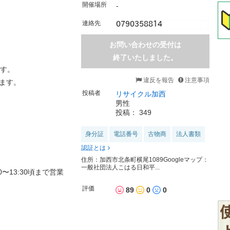
開催場所
-
連絡先
お問い合わせの受付は
終了いたしました。
ます。
違反を報告
注意事項
ます。
投稿者
リサイクル加西
男性
投稿： 349
身分証
電話番号
古物商
法人書類
認証とは
住所：加西市北条町横尾1089Googleマップ：
一般社団法人こはる日和平...
〜13:30頃まで営業
評価
89
0
0