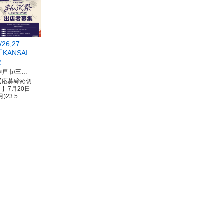
/26,27
「KANSAI
ま…
神戸市/三…
【応募締め切
り】7月20日
月)23:5…