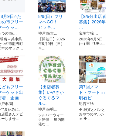
⭐8月9日⭐た
8/9(日）フリ
【9/5分出店者
つの市フリー
マへGO！
募集】2026年
マーケッ…
ヒラキ…
…
たつの市/…
神戸市/大…
宝塚市/宝…
⭐場所＝兵庫県
【開催日】2026
2026年9月5日
たつの市龍野町
年8月9日（日）
(土) 🆕 『URe…
堂本のマック…
※…
こどもフリー
【出店者募
第7回ノマ
マーケット出
集】いやさか
ド・マート in
店者、企画…
ぐるぐるマ
明石ビ…
ル…
神戸市/岡…
明石市/大…
神戸市/明…
🌻**夏休みに、
🔶 雑貨とパンと
お店屋さんデビ
おやつのマルシ
シルバーウィー
ューしませ…
ェ 🔶 …
ク開催！ 屋内開
催な…