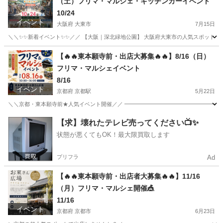
（土）フリマ・マルシェ・キッチンカーイベント
10/24
イベント
大阪府 大東市
7月15日
＼＼✨✨新着イベント✨✨／／ 【大阪｜深北緑地公園】 大阪府大東市の人気スポット深
大阪
大東市
フリーマーケット
キッチンカー
【🔥🔥東本願寺前・出店大募集🔥🔥】8/16（日）
フリマ・マルシェイベント
8/16
イベント
京都府 京都駅
5月22日
＼＼京都・東本願寺前★人気イベント開催／／ ━━━━━━━━━━━━━━━━━━ 🎉
京都
京都市
京都駅
フリーマーケット
マルシェ
【求】壊れたテレビ売ってください📺✨
状態が悪くてもOK！最大限買取します
プリフラ
Ad
【🔥🔥東本願寺前・出店者大募集🔥🔥】11/16
（月）フリマ・マルシェ開催🎪
11/16
イベント
京都府 京都市
6月23日