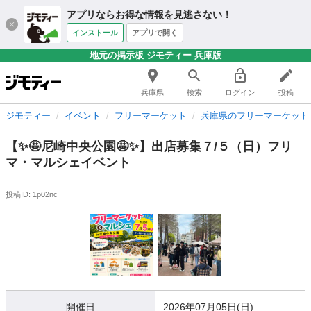
アプリならお得な情報を見逃さない！
インストール
アプリで開く
地元の掲示板 ジモティー 兵庫版
兵庫県
検索
ログイン
投稿
ジモティー
イベント
フリーマーケット
兵庫県のフリーマーケット
【✨🤩尼崎中央公園🤩✨】出店募集７/５（日）フリ
マ・マルシェイベント
投稿ID: 1p02nc
開催日
2026年07月05日(日)