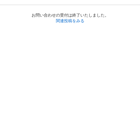
お問い合わせの受付は終了いたしました。
関連投稿をみる
初めての方へ
利用規約
プライバシーポリシー
プライバシー・ステートメント
健全化に資する運用方針
お問い合わせ
運営会社
サイトマップ
ご利用ガイド
フリーワードで探す
PC版で表示
都道府県選択
特定商取引法の表示
利用者情報の外部送信について
© 2011-
2026
Jmty, Inc.