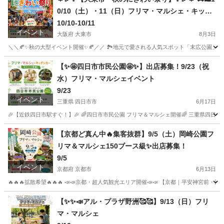
0/10（土）・11（日）フリマ・マルシェ・キッチ
ンカー出店者大募集‼️
10/10-10/11
イベント
大阪府 大東市
8月3日
＼＼🍂✨秋の大型イベント開催✨🍂／／ 🏞️地元で愛される人気スポット「末広公園」で、秋
大阪
大東市
フリーマーケット
ブース
【✨🤩四日市市民公園🤩✨】出店募集！9/23（祝
水）フリマ・マルシェイベント
9/23
イベント
三重県 四日市市
6月17日
🎉【近鉄四日市駅すぐ！】🎉 🌈四日市市民公園 フリマ＆マルシェ開催🌈 三重県四日市
三重
四日市市
フリーマーケット
マルシェ
【京都ど真ん中🔥集客抜群】9/5（土）岡崎公園フ
リマ＆マルシェ150ブース級✨出店募集！
9/5
イベント
京都府 京都市
6月13日
🔥🔥🔥拡散希望🔥🔥🔥 📣📣京都・超人気観光エリア開催📣📣 【京都｜平安神宮前・
京都
京都市
フリーマーケット
ブース
【✨✨📣アル・プラザ野洲🥰🥰】9/13（日）フリ
マ・マルシェ