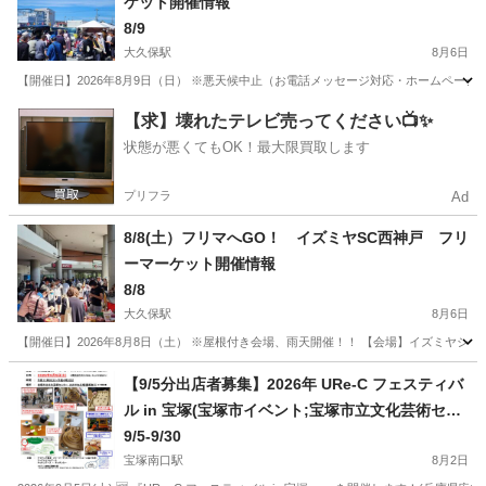
ケット開催情報
8/9
大久保駅
8月6日
【開催日】2026年8月9日（日） ※悪天候中止（お電話メッセージ対応・ホームページにて
兵庫
神戸市
大久保駅
フリーマーケット
ブース
【求】壊れたテレビ売ってください📺✨
状態が悪くてもOK！最大限買取します
プリフラ
Ad
8/8(土）フリマへGO！ イズミヤSC西神戸 フリ
ーマーケット開催情報
8/8
大久保駅
8月6日
【開催日】2026年8月8日（土） ※屋根付き会場、雨天開催！！ 【会場】イズミヤショッ
兵庫
神戸市
大久保駅
フリーマーケット
イズミヤ
【9/5分出店者募集】2026年 URe-C フェスティバ
ル in 宝塚(宝塚市イベント;宝塚市立文化芸術セン
ター)
9/5-9/30
宝塚南口駅
8月2日