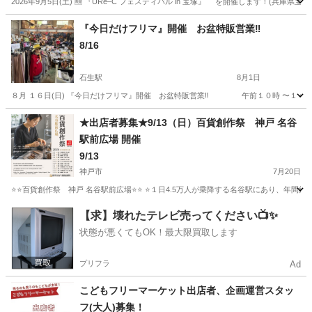
2026年9月5日(土) 🆕 『URe–C フェスティバル in 宝塚』 を開催します！
兵庫
宝塚市
宝塚南口駅
フリーマーケット
アップサイクル
『今日だけフリマ』開催 お盆特販営業‼️
8/16
石生駅
8月1日
８月 １６日(日) 『今日だけフリマ』開催 お盆特販営業‼️ 午前１０時 〜１
兵庫
丹波市
石生駅
フリーマーケット
セール
★出店者募集★9/13（日）百貨創作祭 神戸 名谷
駅前広場 開催
9/13
神戸市
7月20日
⭐️⭐️百貨創作祭 神戸 名谷駅前広場⭐️⭐️ ⭐️１日4.5万人が乗降する名谷駅にあり、年
兵庫
神戸市
フリーマーケット
キッチンカー
【求】壊れたテレビ売ってください📺✨
状態が悪くてもOK！最大限買取します
プリフラ
Ad
こどもフリーマーケット出店者、企画運営スタッ
フ(大人)募集！