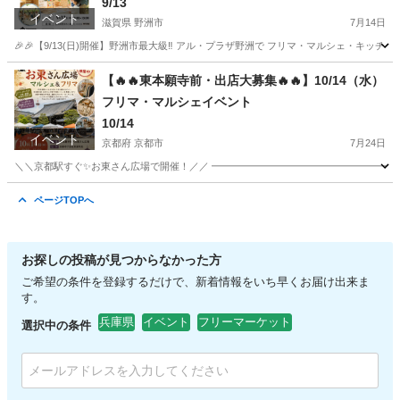
9/13
イベント
滋賀県 野洲市
7月14日
🎉🎉【9/13(日)開催】野洲市最大級‼ アル・プラザ野洲で フリマ・マルシェ・キッチ
滋賀
野洲市
フリーマーケット
【🔥🔥東本願寺前・出店大募集🔥🔥】10/14（水）
フリマ・マルシェイベント
10/14
イベント
京都府 京都市
7月24日
＼＼京都駅すぐ✨お東さん広場で開催！／／ ━━━━━━━━━━━━━━━━━━ 🛍 
京都
京都市
フリーマーケット
マルシェ
ページTOPへ
お探しの投稿が見つからなかった方
ご希望の条件を登録するだけで、新着情報をいち早くお届け出来ま
す。
兵庫県
イベント
フリーマーケット
選択中の条件