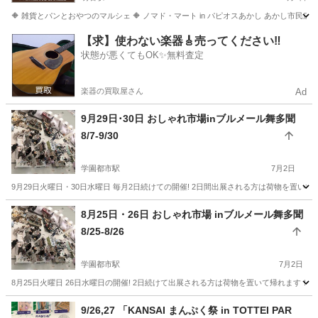
🔶 雑貨とパンとおやつのマルシェ 🔶 ノマド・マート in パピオスあかし あかし市民広場 開
兵庫
明石市
明石駅
フリーマーケット
会場
【求】使わない楽器🎸売ってください‼️
状態が悪くてもOK✨無料査定
楽器の買取屋さん
Ad
9月29日･30日 おしゃれ市場inブルメール舞多聞
8/7-9/30
学園都市駅
7月2日
9月29日火曜日・30日水曜日 毎月2日続けての開催! 2日間出展される方は荷物を置いて
兵庫
神戸市
学園都市駅
フリーマーケット
しまむら
8月25日・26日 おしゃれ市場 inブルメール舞多聞
8/25-8/26
学園都市駅
7月2日
8月25日火曜日 26日水曜日の開催! 2日続けて出展される方は荷物を置いて帰れます！ 開
兵庫
神戸市
学園都市駅
フリーマーケット
9/26,27 「KANSAI まんぷく祭 in TOTTEI PAR