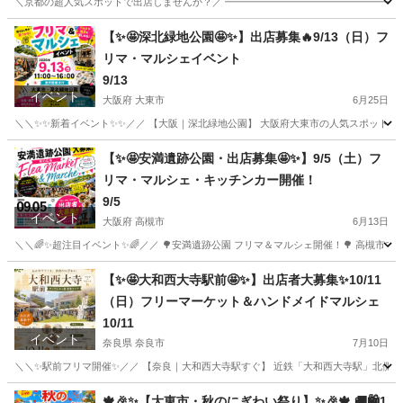
＼京都の超人気スポットで出店しませんか？／ ━━━━━━━━━━━━━━━━━━ 🎉 
京都
京都市
フリーマーケット
マルシェ
【✨🤩深北緑地公園🤩✨】出店募集🔥9/13（日）フ
リマ・マルシェイベント
9/13
イベント
大阪府 大東市
6月25日
＼＼✨✨新着イベント✨✨／／ 【大阪｜深北緑地公園】 大阪府大東市の人気スポット 
大阪
大東市
フリーマーケット
マルシェ
【✨🤩安満遺跡公園・出店募集🤩✨】9/5（土）フ
リマ・マルシェ・キッチンカー開催！
9/5
イベント
大阪府 高槻市
6月13日
＼＼🌈✨超注目イベント✨🌈／／ 🌳安満遺跡公園 フリマ＆マルシェ開催！🌳 高槻市で
大阪
高槻市
フリーマーケット
安満遺跡
【✨🤩大和西大寺駅前🤩✨】出店者大募集✨10/11
（日）フリーマーケット＆ハンドメイドマルシェ
10/11
イベント
奈良県 奈良市
7月10日
＼＼✨駅前フリマ開催✨／／ 【奈良｜大和西大寺駅すぐ】 近鉄「大和西大寺駅」北側す
奈良
奈良市
フリーマーケット
ブース
🍁🎉✨【大東市・秋のにぎわい祭り】✨🎉🍁 🚚🛍️1