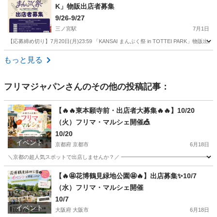
K」物販出店者募集
ブルメール舞多聞
9/26-9/27
三ノ宮駅
7月1日
【応募締め切り】7月20日(月)23:59 「KANSAI まんぷく祭 in TOTTEI PARK」物販出店
兵庫
神戸市
三ノ宮駅
フリーマーケット
物販
もっと見る
フリマジャパン
さんのその他の投稿記事：
【🔥🔥東本願寺前・出店者大募集🔥🔥】10/20
（火）フリマ・マルシェ開催🎪
10/20
イベント
京都府 京都市
6月18日
＼京都の超人気スポットで出店しませんか？／ ━━━━━━━━━━━━━━━━━━ 🎉 
京都
京都市
フリーマーケット
マルシェ
【🔥🤩花博鶴見緑地公園🤩🔥】出店募集✨10/7
（水）フリマ・マルシェ開催
10/7
イベント
大阪府 大阪市
6月18日