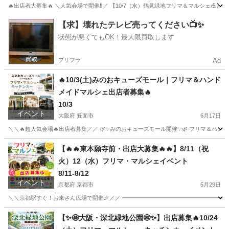
🔥出店者大募集🔥 ＼人気会場で開催‼︎／ 【10/7（水）鶴見緑地フリマ＆マルシェ🎪】
大阪
大阪市
フリーマーケット
マルシェ
【求】壊れたテレビ売ってください📺✨
状態が悪くてもOK！最大限買取します
プリフラ
Ad
🔥10/3(土)みのおキューズモール｜フリマ＆ハンド
メイドマルシェ出店者募集🔥
10/3
イベント
大阪府 箕面市
6月17日
＼＼🔥超人気会場🔥出店者募集／／ 🌿✨みのおキューズモール開催✨🌿 フリマ＆ハン
大阪
箕面市
フリーマーケット
フリマ
【🔥🔥東本願寺前・出店大募集🔥🔥】8/11（祝
火）12（水）フリマ・マルシェイベント
8/11-8/12
イベント
京都府 京都市
5月29日
＼＼京都駅すぐ！お東さん広場で開催🎉／／ ━━━━━━━━━━━━━━━━━━ 🛍️
京都
京都市
フリーマーケット
マルシェ
【✨🤩大阪・深北緑地公園🤩✨】出店募集🔥10/24