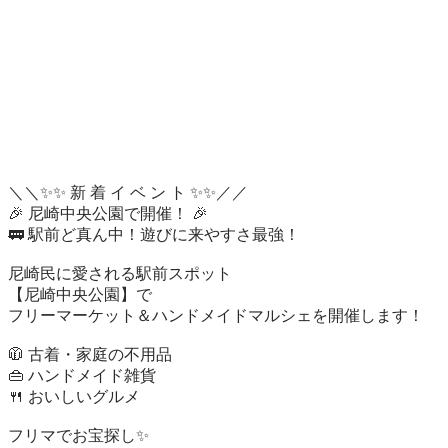
＼＼✨✨ 新 着 イ ベ ン ト ✨✨／／

🎉 尼崎中央公園で開催！ 🎉

🚃 駅前ど真ん中！遊びに来やすさ最強！

尼崎民に愛される駅前スポット

【尼崎中央公園】で

フリーマーケット＆ハンドメイドマルシェを開催します！

🧥 古着・家庭の不用品

👜 ハンドメイド雑貨

🍴 おいしいグルメ

フリマでお宝探し✨
