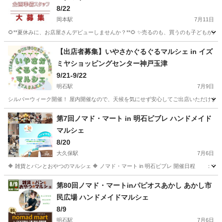
8/22
岡本駅
7月11日
🌻**夏休みに、お店屋さんデビューしませんか？**🌻 ✨売るのも、買うのも子どもが
兵庫
神戸市
岡本駅
フリーマーケット
子ども
【出店者募集】いやさかぐるぐるマルシェ in イズ
ミヤショッピングセンター神戸玉津
9/21-9/22
明石駅
7月9日
シルバーウィーク開催！ 屋内開催なので、天候を気にせず安心してご出店いただけます。 【開催日
兵庫
神戸市
明石駅
フリーマーケット
玉津
第7回ノマド・マート in 明石ビブレ ハンドメイド
マルシェ
8/20
大久保駅
7月6日
🔶 雑貨とパンとおやつのマルシェ 🔶 ノマド・マート in 明石ビブレ 開催日程 ： 2026
兵庫
明石市
大久保駅
フリーマーケット
会場
第80回ノマド・マートinパピオスあかし あかし市
民広場 ハンドメイドマルシェ
8/9
明石駅
7月6日