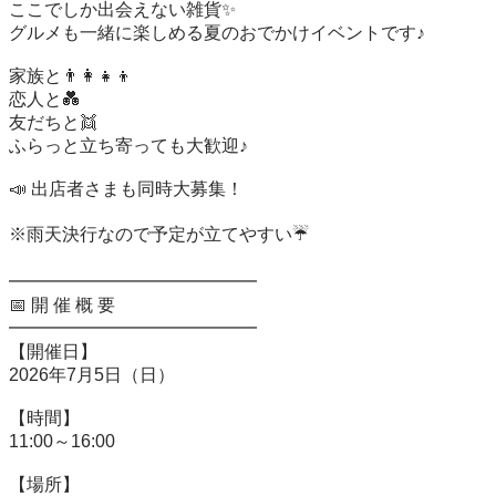
ここでしか出会えない雑貨✨

グルメも一緒に楽しめる夏のおでかけイベントです♪

家族と👨‍👩‍👧‍👦

恋人と💑

友だちと👯

ふらっと立ち寄っても大歓迎♪

📣 出店者さまも同時大募集！

※雨天決行なので予定が立てやすい☔

━━━━━━━━━━━━━━

📅 開 催 概 要

━━━━━━━━━━━━━━

【開催日】

2026年7月5日（日）

【時間】

11:00～16:00

【場所】
