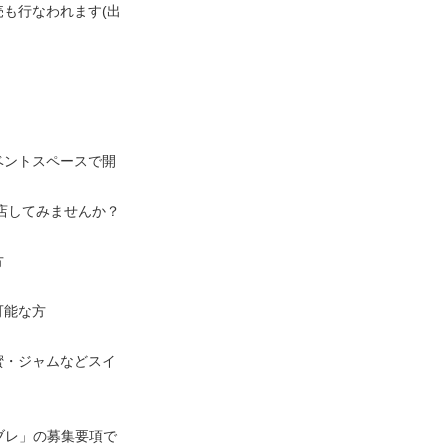
も行なわれます(出
・
ベントスペースで開
店してみませんか？
方
可能な方
蜜・ジャムなどスイ
ブレ」の募集要項で