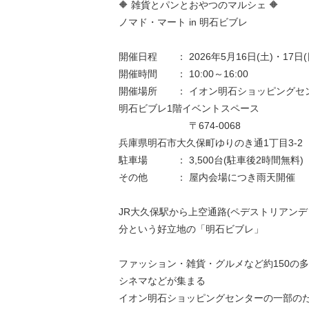
🔶 雑貨とパンとおやつのマルシェ 🔶
ノマド・マート in 明石ビブレ
開催日程 ： 2026年5月16日(土)・17日(
開催時間 ： 10:00～16:00
開催場所 ： イオン明石ショッピングセ
明石ビブレ1階イベントスペース
〒674-0068
兵庫県明石市大久保町ゆりのき通1丁目3-2
駐車場 ： 3,500台(駐車後2時間無料)
その他 ： 屋内会場につき雨天開催
JR大久保駅から上空通路(ペデストリアンデ
分という好立地の「明石ビブレ」
ファッション・雑貨・グルメなど約150の
シネマなどが集まる
イオン明石ショッピングセンターの一部の