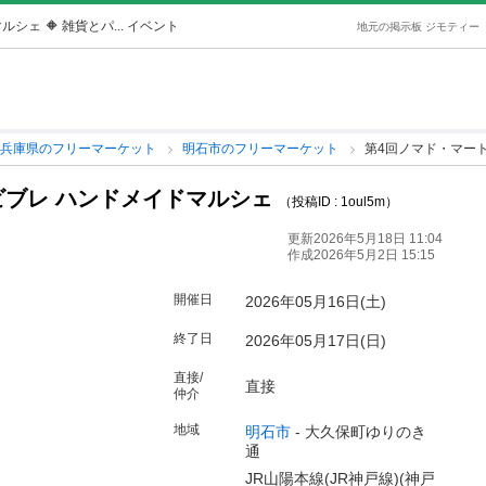
マルシェ
🔶 雑貨とパ... イベント
地元の掲示板 ジモティー
兵庫県のフリーマーケット
明石市のフリーマーケット
第4回ノマド・マート
石ビブレ ハンドメイドマルシェ
（投稿ID : 1oul5m）
更新2026年5月18日 11:04
作成2026年5月2日 15:15
開催日
2026年05月16日(土)
終了日
2026年05月17日(日)
直接/
直接
仲介
地域
明石市
-
大久保町ゆりのき
通
JR山陽本線(JR神戸線)(神戸