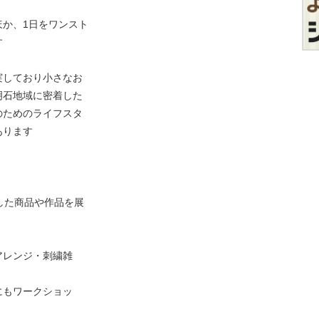
か、1日をワンスト
す
実しており小さなお
明石地域に密着した
のためのライフスタ
あります
した商品や作品を展
アレンジ・刺繍雑
にもワークショッ