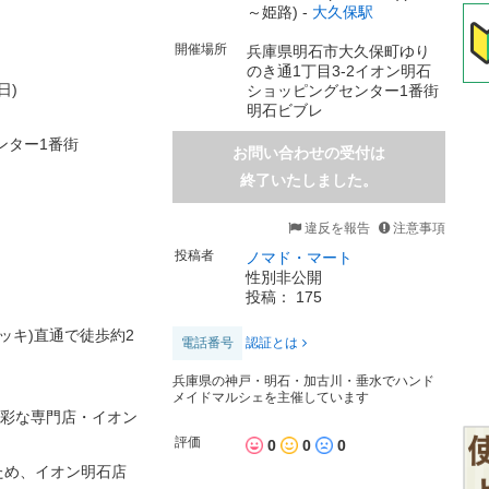
～姫路) -
大久保駅
開催場所
兵庫県明石市大久保町ゆり
のき通1丁目3-2イオン明石
日)
ショッピングセンター1番街
明石ビブレ
ンター1番街
お問い合わせの受付は
終了いたしました。
違反を報告
注意事項
投稿者
ノマド・マート
性別非公開
投稿： 175
ッキ)直通で徒歩約2
電話番号
認証とは
兵庫県の神戸・明石・加古川・垂水でハンド
メイドマルシェを主催しています
多彩な専門店・イオン
評価
0
0
0
ため、イオン明石店