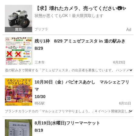
兵庫
神戸市
新長田駅
フリーマーケット
バラエティ
【求】壊れたカメラ、売ってください📷✨
状態が悪くてもOK！最大限買取します
プリフラ
Ad
残り1枠 8/29 アミュゼフェスタ in 道の駅みき
8/29
三木市
6月23日
道の駅みきで開催する「アミュゼフェスタ」の出店者を募集しています。 ハンドメイド
兵庫
三木市
フリーマーケット
会場
10月30日（金）パピオスあかし マルシェとフリ
マ
10/30
明石駅
6月11日
ブランチカランチカの「マルシェとフリマやりましょう。」4 イベント開催決定しました(๑
兵庫
明石市
明石駅
フリーマーケット
マルシェ
8月19日(水曜日)フリーマーケット
8/19