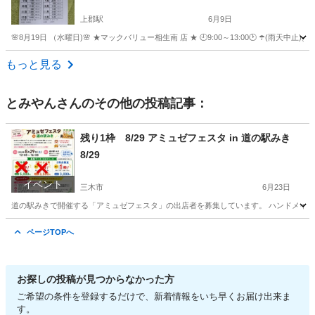
上郡駅
6月9日
🌸8月19日 （水曜日)🌸 ★マックバリュー相生南 店 ★ 🕘9:00～13:00🕐 ☂️(雨天中止
兵庫
赤穂郡
上郡駅
フリーマーケット
生き物
もっと見る
とみやん
さんのその他の投稿記事：
残り1枠 8/29 アミュゼフェスタ in 道の駅みき
8/29
イベント
三木市
6月23日
道の駅みきで開催する「アミュゼフェスタ」の出店者を募集しています。 ハンドメイド
兵庫
三木市
フリーマーケット
会場
ページTOPへ
お探しの投稿が見つからなかった方
ご希望の条件を登録するだけで、新着情報をいち早くお届け出来ま
す。