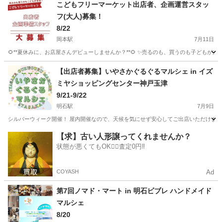
兵庫
神戸市
フリーマーケット
キッチンカー
こどもフリーマーケット出店者、企画運営スタッ
フ(大人)募集！
8/22
岡本駅
7月11日
🌻**夏休みに、お店屋さんデビューしませんか？**🌻 ✨売るのも、買うのも子どもが
兵庫
神戸市
岡本駅
フリーマーケット
子ども
【出店者募集】いやさかぐるぐるマルシェ in イズ
ミヤショッピングセンター神戸玉津
9/21-9/22
明石駅
7月9日
シルバーウィーク開催！ 屋内開催なので、天候を気にせず安心してご出店いただけます。 9
兵庫
神戸市
明石駅
フリーマーケット
玉津
【求】古い人形譲ってくれませんか？
状態が悪くてもOK🙆‍♀️査定0円‼️
COYASH
Ad
第7回ノマド・マート in 明石ビブレ ハンドメイド
マルシェ
8/20