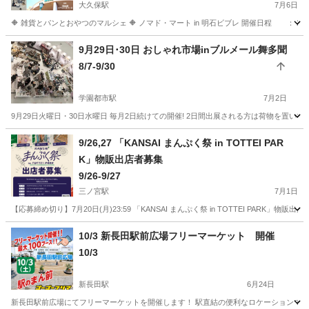
大久保駅
7月6日
🔶 雑貨とパンとおやつのマルシェ 🔶 ノマド・マート in 明石ビブレ 開催日程 ： 2026
兵庫
明石市
大久保駅
フリーマーケット
会場
9月29日･30日 おしゃれ市場inブルメール舞多聞
8/7-9/30
学園都市駅
7月2日
9月29日火曜日・30日水曜日 毎月2日続けての開催! 2日間出展される方は荷物を置いて
兵庫
神戸市
学園都市駅
フリーマーケット
しまむら
9/26,27 「KANSAI まんぷく祭 in TOTTEI PAR
K」物販出店者募集
9/26-9/27
三ノ宮駅
7月1日
【応募締め切り】7月20日(月)23:59 「KANSAI まんぷく祭 in TOTTEI PARK」物販出店
兵庫
神戸市
三ノ宮駅
フリーマーケット
物販
10/3 新長田駅前広場フリーマーケット 開催
10/3
新長田駅
6月24日
新長田駅前広場にてフリーマーケットを開催します！ 駅直結の便利なロケーションで、