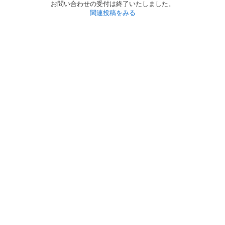
お問い合わせの受付は終了いたしました。
関連投稿をみる
初めての方へ
利用規約
プライバシーポリシー
プライバシー・ステートメント
健全化に資する運用方針
お問い合わせ
運営会社
サイトマップ
ご利用ガイド
フリーワードで探す
PC版で表示
都道府県選択
特定商取引法の表示
利用者情報の外部送信について
© 2011-
2026
Jmty, Inc.