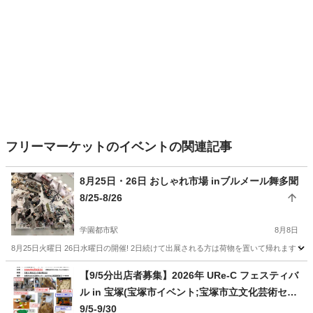
フリーマーケットのイベントの関連記事
8月25日・26日 おしゃれ市場 inブルメール舞多聞
8/25-8/26
学園都市駅
8月8日
8月25日火曜日 26日水曜日の開催! 2日続けて出展される方は荷物を置いて帰れます！ 開
兵庫
神戸市
学園都市駅
フリーマーケット
【9/5分出店者募集】2026年 URe-C フェスティバ
ル in 宝塚(宝塚市イベント;宝塚市立文化芸術セン
ブルメール舞多聞
ター)
9/5-9/30