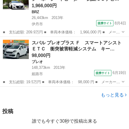
1,966,000円
BRZ
26,443km
2013年
8月4日
提携サイト
伊丹市
■ 支払総額: 209.9万円 ■ 車両本体価格： 1,966,000 円 ■ メーカ
ー名： スバル ■ 車種名： ＢＲＺ ■ グレード名： プレミアム
兵庫
伊丹市
BRZ
スバル プレオプラス Ｆ スマートアシスト
スポーツパッケージ 革 シートヒーター 純正ＳＤナビ／フルセ
ＥＴＣ 衝突被害軽減システム キー…
グ バック...
98,000円
プレオ
148,373km
2013年
6月19日
提携サイト
姫路市
■ 支払総額: 19.5万円 ■ 車両本体価格： 98,000 円 ■ メーカー
名： スバル ■ 車種名： プレオプラス ■ グレード名： Ｆ ス
兵庫
姫路市
プレオ
マートアシスト ＥＴＣ 衝突被害軽減システム キーレスエントリ
もっと見る
ー アイドリン...
投稿
誰でも今すぐ30秒で投稿出来る