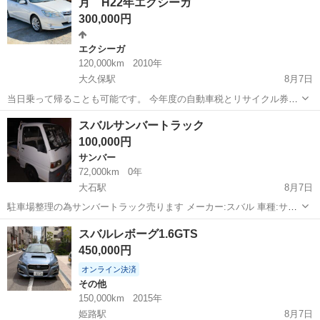
月 H22年エクシーガ
300,000円
エクシーガ
120,000km
2010年
大久保駅
8月7日
当日乗って帰ることも可能です。 今年度の自動車税とリサイクル券も
含んだ金額です。（名変預り金5万円別途） 現車確認が早い方からの
兵庫
神戸市
大久保駅
エクシーガ
車両
スバルサンバートラック
ご案内となります。 🟢で「カーセコンド」と検索いただければ詳細画
100,000円
像もお送り可能でござい...
サンバー
72,000km
0年
大石駅
8月7日
駐車場整理の為サンバートラック売ります メーカー:スバル 車種:サン
バートラック 型式:KS3 ミッション:５MT 走行距離:7万２千km 車検
兵庫
神戸市
大石駅
サンバー
スバルレボーグ1.6GTS
残:無し エアコン:無し パワステ:無し 不具合ヵ所: •右ポジション灯破
450,000円
損 •...
オンライン決済
その他
150,000km
2015年
姫路駅
8月7日