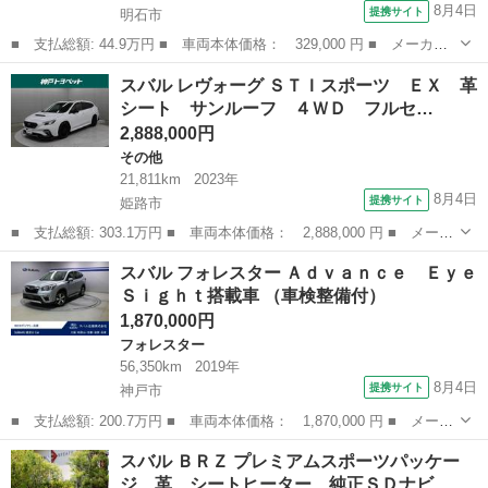
8月4日
提携サイト
明石市
■ 支払総額: 44.9万円 ■ 車両本体価格： 329,000 円 ■ メーカー
名： スバル ■ 車種名： インプレッサ ■ グレード名： １５
兵庫
明石市
インプレッサ
スバル レヴォーグ ＳＴＩスポーツ ＥＸ 革
Ｓ １オーナー／ＥＴＣ／ＡＵＸ／ＣＤ／革巻ステア／オートＡＣ／
シート サンルーフ ４ＷＤ フルセ…
リアワイパー／...
2,888,000円
その他
21,811km
2023年
8月4日
提携サイト
姫路市
■ 支払総額: 303.1万円 ■ 車両本体価格： 2,888,000 円 ■ メーカ
ー名： スバル ■ 車種名： レヴォーグ ■ グレード名： ＳＴＩ
兵庫
姫路市
その他
スバル フォレスター Ａｄｖａｎｃｅ Ｅｙｅ
スポーツ ＥＸ 革シート サンルーフ ４ＷＤ フルセグ メモリ
Ｓｉｇｈｔ搭載車 （車検整備付）
ーナビ ...
1,870,000円
フォレスター
56,350km
2019年
8月4日
提携サイト
神戸市
■ 支払総額: 200.7万円 ■ 車両本体価格： 1,870,000 円 ■ メーカ
ー名： スバル ■ 車種名： フォレスター ■ グレード名： Ａｄ
兵庫
神戸市
フォレスター
スバル ＢＲＺ プレミアムスポーツパッケー
ｖａｎｃｅ ＥｙｅＳｉｇｈｔ搭載車 ■ 排気量： 2000cc ■ ド...
ジ 革 シートヒーター 純正ＳＤナビ…