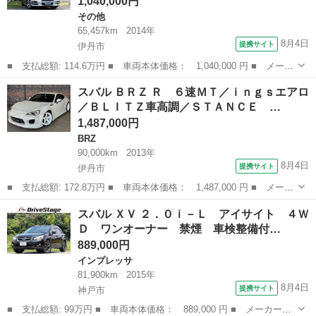
1,040,000円
その他
65,457km
2014年
8月4日
提携サイト
伊丹市
■ 支払総額: 114.6万円 ■ 車両本体価格： 1,040,000 円 ■ メーカ
ー名： スバル ■ 車種名： レヴォーグ ■ グレード名： １．６
兵庫
伊丹市
その他
スバル ＢＲＺ Ｒ ６速ＭＴ／ｉｎｇｓエアロ
ＧＴ－Ｓアイサイト 禁煙車 純正ＳＤナビ／フルセグ／ＣＤ／ＤＶ
／ＢＬＩＴＺ車高調／ＳＴＡＮＣＥ …
Ｄ バッ...
1,487,000円
BRZ
90,000km
2013年
8月4日
提携サイト
伊丹市
■ 支払総額: 172.8万円 ■ 車両本体価格： 1,487,000 円 ■ メーカ
ー名： スバル ■ 車種名： ＢＲＺ ■ グレード名： Ｒ ６速Ｍ
兵庫
伊丹市
BRZ
スバル ＸＶ ２．０ｉ－Ｌ アイサイト ４Ｗ
Ｔ／ｉｎｇｓエアロ／ＢＬＩＴＺ車高調／ＳＴＡＮＣＥ ＭＡＧＩＣ
Ｄ ワンオーナー 禁煙 車検整備付…
１８ＡＷ...
889,000円
インプレッサ
81,900km
2015年
8月4日
提携サイト
神戸市
■ 支払総額: 99万円 ■ 車両本体価格： 889,000 円 ■ メーカー