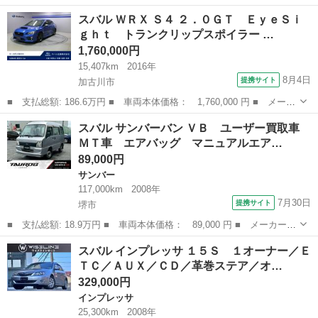
名： スバル ■ 車種名： ＸＶ ■ グレード名： ２．０ｉ－Ｌ
兵庫
神戸市
インプレッサ
スバル ＷＲＸ Ｓ４ ２．０ＧＴ ＥｙｅＳｉ
アイサイト ４ＷＤ ワンオーナー 禁煙 車検整備付 ルーフレー
ｇｈｔ トランクリップスポイラー …
ル パワーシート...
1,760,000円
15,407km
2016年
8月4日
提携サイト
加古川市
■ 支払総額: 186.6万円 ■ 車両本体価格： 1,760,000 円 ■ メーカ
ー名： スバル ■ 車種名： ＷＲＸ Ｓ４ ■ グレード名： ２．０
兵庫
加古川市
スバル
スバル サンバーバン ＶＢ ユーザー買取車
ＧＴ ＥｙｅＳｉｇｈｔ トランクリップスポイラー ■ 排気量：
ＭＴ車 エアバッグ マニュアルエア…
20...
89,000円
サンバー
117,000km
2008年
7月30日
提携サイト
堺市
■ 支払総額: 18.9万円 ■ 車両本体価格： 89,000 円 ■ メーカー
名： スバル ■ 車種名： サンバーバン ■ グレード名： ＶＢ
大阪
堺市
サンバー
スバル インプレッサ １５Ｓ １オーナー／Ｅ
ユーザー買取車 ＭＴ車 エアバッグ マニュアルエアコン ＥＴ
ＴＣ／ＡＵＸ／ＣＤ／革巻ステア／オ…
Ｃ ベンチシート...
329,000円
インプレッサ
25,300km
2008年