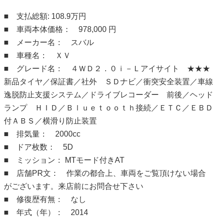
■ 支払総額: 108.9万円
■ 車両本体価格： 978,000 円
■ メーカー名： スバル
■ 車種名： ＸＶ
■ グレード名： ４ＷＤ２．０ｉ－Ｌアイサイト ★★★
新品タイヤ／保証書／社外 ＳＤナビ／衝突安全装置／車線
逸脱防止支援システム／ドライブレコーダー 前後／ヘッド
ランプ ＨＩＤ／Ｂｌｕｅｔｏｏｔｈ接続／ＥＴＣ／ＥＢＤ
付ＡＢＳ／横滑り防止装置
■ 排気量： 2000cc
■ ドア枚数： 5D
■ ミッション： MTモード付きAT
■ 店舗PR文： 作業の都合上、車両をご覧頂けない場合
がございます。来店前にお問合せ下さい
■ 修復歴有無： なし
■ 年式（年）： 2014