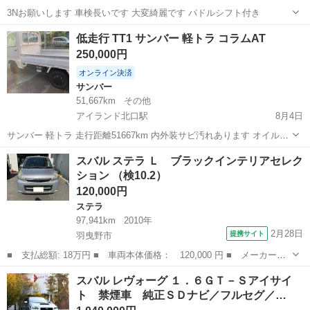
3Nお願いします 車検長いです 大変綺麗です パドルシフト付き
兵庫
姫路市
姫路駅
その他
低走行 TT1 サンバー 軽トラ コラムAT
250,000円
オンライン決済
サンバー
51,667km
その他
アイランド北口駅
8月4日
サンバー 軽トラ 走行距離51667km 内外装サビ汚れあります オイル滲
みあり 機関自体は好調です 現状渡し ディーラー点検したため、不具
兵庫
神戸市
アイランド北口駅
サンバー
スバル ステラ Ｌ ブラックインテリアセレク
合箇所他にありません。 現在車検切れの為、追加料金で車検付きでお
ション （検10.2）
渡しします NCNR
120,000円
ステラ
97,941km
2010年
2月28日
提携サイト
羽曳野市
■ 支払総額: 18万円 ■ 車両本体価格： 120,000 円 ■ メーカー
名： スバル ■ 車種名： ステラ ■ グレード名： Ｌ ブラック
大阪
羽曳野市
ステラ
スバル レヴォーグ １．６ＧＴ－Ｓアイサイ
インテリアセレクション ■ 排気量： 660cc ■ ドア枚数： 5D ■
ト 禁煙車 純正ＳＤナビ／フルセグ／…
ミ...