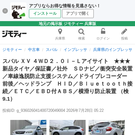
アプリならお得な情報を見逃さない！
インストール
アプリで開く
地元の掲示板 ジモティー 兵庫版
兵庫県
検索
ログイン
投稿
ジモティー
中古車
スバル
インプレッサ
兵庫県のインプレッサ
スバル ＸＶ ４ＷＤ２．０ｉ－Ｌアイサイト ★★★
新品タイヤ／保証書／社外 ＳＤナビ／衝突安全装置
／車線逸脱防止支援システム／ドライブレコーダー
前後／ヘッドランプ ＨＩＤ／Ｂｌｕｅｔｏｏｔｈ接
続／ＥＴＣ／ＥＢＤ付ＡＢＳ／横滑り防止装置 （検
9.1）
投稿ID: g_936026041400720049004
2026年7月28日 05:22